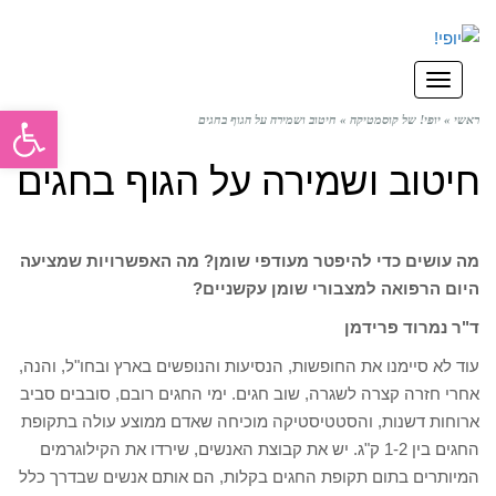
תפריט
פתח סרגל
ראשי
»
יופי! של קוסמטיקה
»
חיטוב ושמירה על הגוף בחגים
חיטוב ושמירה על הגוף בחגים
מה עושים כדי להיפטר מעודפי שומן? מה האפשרויות שמציעה
היום הרפואה למצבורי שומן עקשניים?
ד"ר נמרוד פרידמן
עוד לא סיימנו את החופשות, הנסיעות והנופשים בארץ ובחו"ל, והנה,
אחרי חזרה קצרה לשגרה, שוב חגים. ימי החגים רובם, סובבים סביב
ארוחות דשנות, והסטטיסטיקה מוכיחה שאדם ממוצע עולה בתקופת
החגים בין 1-2 ק"ג. יש את קבוצת האנשים, שירדו את הקילוגרמים
המיותרים בתום תקופת החגים בקלות, הם אותם אנשים שבדרך כלל