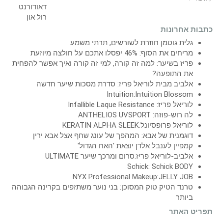
כתבות אחרונות
גלית גוטמן חוזרת לשורשים, תרתי משמע
מריחים את הסוף: 46% יפסלו אתכם על חולצה מיוזעת
פריז בשיער: למה זה קורה, למי זה קורה ואיך אפשר להפחית
את התופעה?
אלביב מבית לוריאל פריז: סדרת מסכות שיער חדשה
Intuition:Intuition Blossom
לוריאל פריז: Infallible Laque Resistance
לה רוש-פוזה: ANTHELIOS UVSPORT
לוריאל פרופסיונל:KERATIN ALPHA SLEEK
דוגמנית של אבא: המהפך של עונג שחף אצל אבא ירין
קמפיין לענבל אלדן יוצאת 'האח הגדול'
אלביב-לוריאל פריז:סרום ומרכך שיער ULTIMATE
Schick: Schick BODY
NYX Professional Makeup:JELLY JOB
טרנד הטיק טוק המסוכן: בני נוער משתזפים בקרינה הגבוהה
ביותר
תפריט האתר