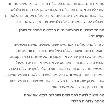
ממראה שונה במראה: נשים הסובלות מרפיון עור או סימני מתיחה
אחרי לידות, אנשים הסובלים ממצבורי שומן נקודתיים או צלוליט
ועוד. עבור אנשים אלה ישנם כיום מגוון טיפולים אסתטיים ופלסטיים
היכולים לסייע במקרים כאלה ולהשיב את הגוף למראה הרצוי.
מה האפשרויות שמציעה היום הרפואה למצבורי שומן
עקשניים?
אתחיל מהטיפולים האסתטיים שהם טיפולים שאינם פולשניים,
ותופסים היום תאוצה בעולם בשל היותם מהירים וזמינים יותר:
במקרים של רפיון עור קל או הצטברות של שומנים בכמות קטנה,
אבצע טיפול במכשיר המבוסס על אנרגיית אור ורדיו. הטיפול
במכשיר מהדק ומכווץ את העור והוא מומלץ למקרים קלים בלבד.
במקרים בינוניים, אשתמש בטכניקה זעירה-פולשנית ואבצע שאיבת
שומן ומיצוק עור, ובמקרים של עודפי עור משמעותיים אבצע ניתוח
מתיחת בטן בשילוב של שאיבת שומן.
מה חשוב לדעת לפני שאנו שוקלים לבצע את אחת
מהפרוצדורות הללו?