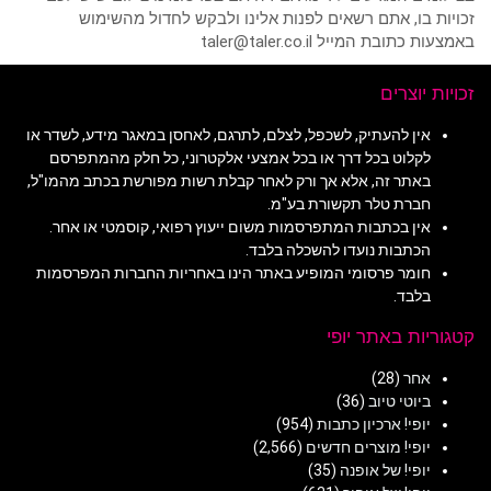
זכויות בו, אתם רשאים לפנות אלינו ולבקש לחדול מהשימוש
באמצעות כתובת המייל taler@taler.co.il
זכויות יוצרים
אין להעתיק, לשכפל, לצלם, לתרגם, לאחסן במאגר מידע, לשדר או
לקלוט בכל דרך או בכל אמצעי אלקטרוני, כל חלק מהמתפרסם
באתר זה, אלא אך ורק לאחר קבלת רשות מפורשת בכתב מהמו"ל,
חברת טלר תקשורת בע"מ.
אין בכתבות המתפרסמות משום ייעוץ רפואי, קוסמטי או אחר.
הכתבות נועדו להשכלה בלבד.
חומר פרסומי המופיע באתר הינו באחריות החברות המפרסמות
בלבד.
קטגוריות באתר יופי
אחר
(28)
ביוטי טיוב
(36)
יופי! ארכיון כתבות
(954)
יופי! מוצרים חדשים
(2,566)
יופי! של אופנה
(35)