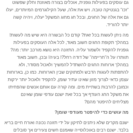
גם עוסקים בפעילות גופנית, אוכלים בצורה מאוזנת וחלק שפשוט
"זכו" בגנטיקה טובה. ויש את אלה, שעל הקילוגרמים המיותרים, יעלו
גם את אלה של החגים, ובכל חג מחוג המשקל יעלה, ויהיה קשה
יותר להוריד.
מה ניתן לעשות בכל זאת? קודם כל הבשורה היא שיש מה לעשות!
במהלך תקופת החגים חשוב מאוד, לכל אלה העוסקים בפעילות
גופנית להקפיד ולשמור עליה. התזונה היא נושא מורכב יותר: מה?
תוותרו על ה"חריימה" של דודה רחל?! בעיה! ובכן, חשוב מאוד
במהלך ארוחות החגים להשתדל להמשיך ולאכול מסודר, ולא
להתפתות לעוגות הדבש ולמתוקים שבין הארוחות. כמו כן, בארוחות
עצמן כדאי לצרוך מזון שאינו עתיר שומן, להקפיד ולאכול יותר ירקות
וכמובן להרבות בשתיית מים. ומה קורה עם אותם אנשים שהפחיתו
את משקל החג העודף אך בכל זאת ישנם עודפי שומן שאינם
מצליחים להיפטר מהם?
מה עושים כדי להיפטר מעודפי שומן?
ישנם מקרים שלא ניתנים לתיקון על ידי תזונה נכונה ואורח חיים בריא
בלבד. ישנם רבים באוכלוסייה שאמנם חשים צעירים אך סובלים