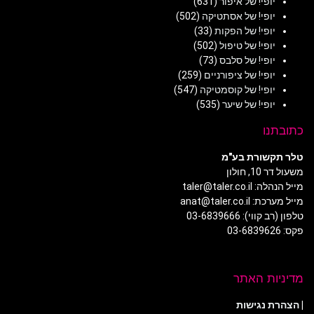
יופי! של איפור
(631)
יופי! של אסתטיקה
(502)
יופי! של הפקות
(33)
יופי! של טיפול
(502)
יופי! של סלבס
(73)
יופי! של ציפורניים
(259)
יופי! של קוסמטיקה
(547)
יופי! של שיער
(535)
כתובתנו
טלר תקשורת בע"מ
משעול דר 10, חולון
מייל הנהלה: taler@taler.co.il
מייל מערכת: anat@taler.co.il
טלפון (רב קווי): 03-6839666
פקס: 03-6839626
מדיניות האתר
|
הצהרת נגישות