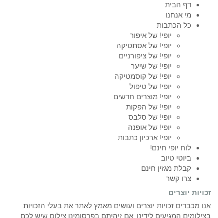
דף הבית
מי אנחנו
כל הכתבות
יופי! של איפור
יופי! של אסתטיקה
יופי! של ציפורניים
יופי! של שיער
יופי! של קוסמטיקה
יופי! של טיפול
יופי! מוצרים חדשים
יופי! של הפקות
יופי! של סלבס
יופי! של אופנה
יופי! ארכיון כתבות
לוח יופי חינם!
ביוטי טיוב
קבלת מגזין חינם
צרו קשר
זכויות יוצרים
אנו מכבדים זכויות יוצרים ועושים מאמץ לאתר את בעלי הזכויות
בצילומים המגיעים לידינו. אם זיהיתם בפרסומינו צילום שיש לכם