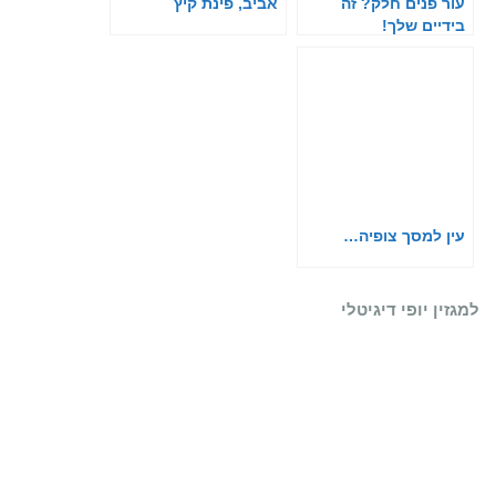
עור פנים חלק? זה
אביב, פינת קיץ
בידיים שלך!
עין למסך צופיה…
למגזין יופי דיגיטלי