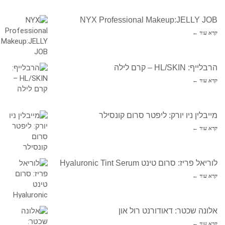
NYX Professional Makeup:JELLY JOB
קרא עוד ←
הרבלייף: HL/SKIN – קרם לילה
קרא עוד ←
מייבלין ניו יורק: ליפטר סרום קונסילר
קרא עוד ←
לוריאל פריז: סרום טינט Hyaluronic Tint Serum
קרא עוד ←
אלונה שכטר: דאודורנט רול און
קרא עוד ←