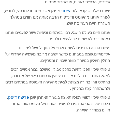
שרירים, הרפיית כאבים, או שחרור מתחים.
ישנם כאלה שיקראו לזה
עיסוי
מפנק אשר מטרתו להרגיע, לחדש,
לעורר אותנו מהעומס והעייפות הרבה אותה אנו חווים במהלך
השגרת חיים העמוסה שלנו.
אנחנו חיים בעולם הישגי, רבוי במתחים וציפיות אשר לפעמים אנחנו
באמת כבר לא שמים לב לעצמנו ולגופנו.
ישנם הרבה מרכיבים לעומס ולחץ על הגוף למשל לימודים
אקדמאיים,עומס במבחנים כאשר ישיבה מרובה משפיעה ישירות על
החלק העליון במיוחד צוואר שכמות ומפרקים.
טיפולי עיסוי הפכו להיות כחלק מבילוי מושלם עבור אנשים רבים
למשל מתנה יום הולדת או יום נישואין או סתם בילוי של אם ובת,
בהחלט זוהי בחירה מצוינת לצאת מהשגרה העמוסה במתחים רבים
ולהשתחרר קצת מהלחץ .
טיפולי עיסוי רפואי תפסו תאוצה בעשור האחרון שכן
פריצת דיסק
,
בלט דיסק וכאבי גב הפכו לנפוצים וזאת בשל העומס אותו אנחנו
חווים במהלך השגרה.