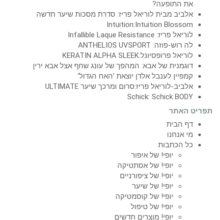
את התופעה?
אלביב מבית לוריאל פריז: סדרת מסכות שיער חדשה
Intuition:Intuition Blossom
לוריאל פריז: Infallible Laque Resistance
לה רוש-פוזה: ANTHELIOS UVSPORT
לוריאל פרופסיונל:KERATIN ALPHA SLEEK
דוגמנית של אבא: המהפך של עונג שחף אצל אבא ירין
קמפיין לענבל אלדן יוצאת 'האח הגדול'
אלביב-לוריאל פריז:סרום ומרכך שיער ULTIMATE
Schick: Schick BODY
תפריט האתר
דף הבית
מי אנחנו
כל הכתבות
יופי! של איפור
יופי! של אסתטיקה
יופי! של ציפורניים
יופי! של שיער
יופי! של קוסמטיקה
יופי! של טיפול
יופי! מוצרים חדשים