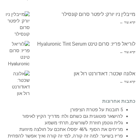
מייבלין ניו יורק: ליפטר סרום קונסילר
קרא עוד ←
לוריאל פריז: סרום טינט Hyaluronic Tint Serum
קרא עוד ←
אלונה שכטר: דאודורנט רול און
קרא עוד ←
כתבות אחרונות
5 תובנות על פטרת הציפורן
להישאר פוטוגנית גם כשחם ולח: מדריך הקיץ לאיפור
גלית גוטמן חוזרת לשורשים, תרתי משמע
מריחים את הסוף: 46% יפסלו אתכם על חולצה מיוזעת
פריז בשיער: למה זה קורה, למי זה קורה ואיך אפשר להפחית