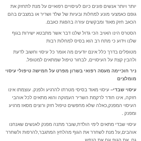
יותר ויותר אנשים פונים כיום לעיסויים רפואיים על מנת לתחזק את
גופם כאמצעי מונע למחלות ובעיות של שלד ושריר או במצבים בהם
הכאב חזק מאוד ומבקשים עזרה בהפגת כאבם.
הסטרס הינו האויב הכי גדול שלנו דבר אשר מתבטא ישירות בגוף
שלנו וידוע כי מתח רב הוא בסיס למחלות רבות
מטופלים בדרך כלל אינם יודעים מה אומר כל עיסוי וחשוב לדעת
ולהבין קצת על העיסויים, לבחור טיפול שמתאים למטופל.
ניר חוכיימה מעסה רפואי בשרון מפרט על חמישה טיפולי עיסוי
מומלצים
עיסוי שבדי
–
עיסוי מאוד בסיסי מטרתו להרגיע ולפנק. עוצמתו אינו
חזקה, אינו חודר לרקמת השריר העמוקה והוא מתאים לכל אוהבי
העיסוי המפנק,כאלה שלא מחפשים טיפול חזק ורוצים מסאז מרגיע
ומפנק .
עיסוי שבדי מתאים לימי הולדת,שובר מתנה מפנק לאנשים שאנחנו
אוהבים,על מנת לשחרר את הגוף מהלחץ המתגבר,להרפות ולשחרר
גם את הגוף וגם את הנפש.