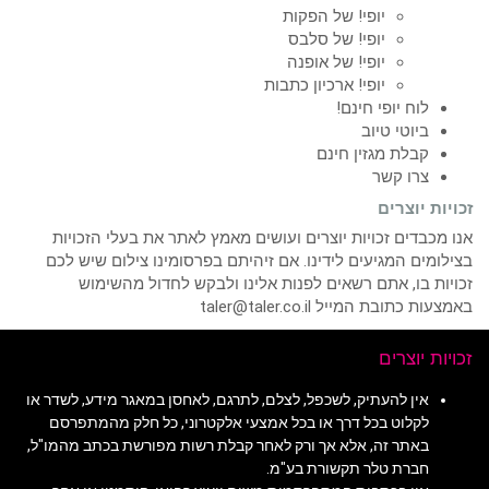
יופי! של הפקות
יופי! של סלבס
יופי! של אופנה
יופי! ארכיון כתבות
לוח יופי חינם!
ביוטי טיוב
קבלת מגזין חינם
צרו קשר
זכויות יוצרים
אנו מכבדים זכויות יוצרים ועושים מאמץ לאתר את בעלי הזכויות
בצילומים המגיעים לידינו. אם זיהיתם בפרסומינו צילום שיש לכם
זכויות בו, אתם רשאים לפנות אלינו ולבקש לחדול מהשימוש
באמצעות כתובת המייל taler@taler.co.il
זכויות יוצרים
אין להעתיק, לשכפל, לצלם, לתרגם, לאחסן במאגר מידע, לשדר או
לקלוט בכל דרך או בכל אמצעי אלקטרוני, כל חלק מהמתפרסם
באתר זה, אלא אך ורק לאחר קבלת רשות מפורשת בכתב מהמו"ל,
חברת טלר תקשורת בע"מ.