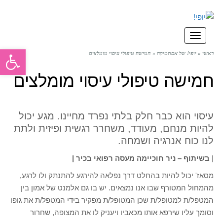
תפריט
פתח סרגל
ראשי
»
יופי! של אסתטיקה
»
חמישה טיפולי עיסוי מומלצים
חמישה טיפולי עיסוי מומלצים
עיסוי הוא כבר חלק בלתי נפרד מחיינו. מגע יכול
להיות מנחם, מעודד, משחרר רגשית ופיזית ולתת
לנו כוח אנרגיה ושמחה.
|
בשיתוף – ניר חוכיימה מעסה רפואי בכיר |
מסאז' יכול להיות בהחלט דרך נפלאה להירגע להתנתק ולו לרגע,
מהמחול המטורף שבו אנו נמצאים. יש בו גם אלמנט של אמון בין
המטפל/ת למטופל/ת שכן המטופל/ת מפקיר בידי המטפל/ת את גופו
וסומך עליו שירפא אותו מכאביו ויעניק לו את המצופה, שחרור