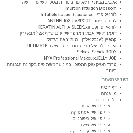
אלביב מבית לוריאל פריז: סדרת מסכות שיער חדשה
Intuition:Intuition Blossom
לוריאל פריז: Infallible Laque Resistance
לה רוש-פוזה: ANTHELIOS UVSPORT
לוריאל פרופסיונל:KERATIN ALPHA SLEEK
דוגמנית של אבא: המהפך של עונג שחף אצל אבא ירין
קמפיין לענבל אלדן יוצאת 'האח הגדול'
אלביב-לוריאל פריז:סרום ומרכך שיער ULTIMATE
Schick: Schick BODY
NYX Professional Makeup:JELLY JOB
טרנד הטיק טוק המסוכן: בני נוער משתזפים בקרינה הגבוהה
ביותר
תפריט האתר
דף הבית
מי אנחנו
כל הכתבות
יופי! של איפור
יופי! של אסתטיקה
יופי! של ציפורניים
יופי! של שיער
יופי! של קוסמטיקה