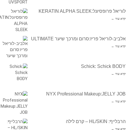
לוריאל פרופסיונל:KERATIN ALPHA SLEEK
קרא עוד ←
אלביב-לוריאל פריז:סרום ומרכך שיער ULTIMATE
קרא עוד ←
Schick: Schick BODY
קרא עוד ←
NYX Professional Makeup:JELLY JOB
קרא עוד ←
הרבלייף: HL/SKIN – קרם לילה
קרא עוד ←