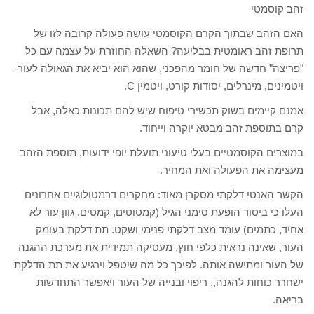
זהב קוסמטי
האם הזהב שבתוך הקרם הקוסמטי עושה פעולה קרובה לזו של
תרופת זהב ראומטית בבליעה? השאלה החוזרת על עצמה עם כל
"פריצה" חדשה של חומר מהפכני, שהוא הוא יביא את הגאולה לעור-
ויטמינים, מינרלים, יסודות קורט, ויטמין C.
אמנם קיימים בשוק תכשירי טיפוח שיש להם תכונות כאלה, אבל
קרם בתוספת זהב מבטא יוקרה וייחוד.
במוצרים הקוסמטיים בעלי טיעוני תועלת יופי ידועות, תוספת הזהב
מעצימה את הפעולה ואת המחיר.
הקשר האנטי דלקתי מסקרן מאוד: מחקרים דרמטולוגיים אחרונים
העלו כי ביסוד הופעת סימני הגיל (קמטוטים, קמטים, גוון עור לא
אחיד, כתמים) עומד מצב דלקתי פנימי ושקט. תת דלקת בעומק
העור, שאינה נראית כלפי חוץ, מעסיקה תמידית את מערכת ההגנה
של העור ומתישה אותה. לפיכך כל מה שיטפל וירגיע את תת הדלקת
ישחרר כוחות להגנה,, ריפוי ובנייה של העור ויאפשר התחדשות
בריאה.