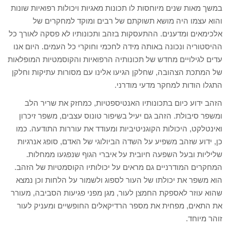
במשך מאות שנים מיוחסות לו תכונות מאגיות ויכולות רפואיות שונות
והוא עצמו היה מושא תשוקתם של רבים ומוקד למחקרים של
אלכימאים ומדענים. ההתעסקות בזהב ותכונותיו לא פסקה לאורך כל
ההיסטוריה ונכונה באותה מידה לחכמי וחוקרי כל העמים. היום אנו
עדים לגילויים מחדש של תכונותיה הרפואיות והקוסמטיות המופלאות
של המתכת הצהובה, שחלקן הגיעו אלינו עם מסורות עתיקות וחלקן
התגלו הודות למחקר מדעי מודרני.
הזהב ידוע כיום בתכונותיו האנטיספטיות, כמחזק את שריר הלב
ומשפר סיבולת. הזהב גם יעיל בשיפור טונוס עצבים, משפר זיכרון
ואינטלקט, היכולות הקוגניטיביות ומעודד את עוררות התודעה. כמו
כן, ידוע שזהב משפיע על השדה הביולוגי של האדם, סופג אנרגיות
שליליות ובעל השפעה חיובית על איברי הגוף שנפגעו ממחלות.
המחקרים המודרניים גם מראים על יכולותיו הקוסמטיות של הזהב.
הוא משפר את יכולתו של העור לספוג ולשמור על הלחות וכן נמצא
שהוא עוזר לאספקת החמצן לעור, מגן מפני פגיעות הסביבה, מעורר
את התאים, מפחית את מספר הרדיקאלים החופשיים ומעניק לעור
זוהר מיוחד.