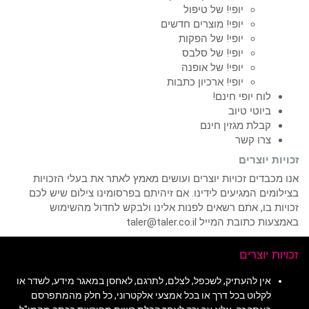
יופי! של טיפול
יופי! מוצרים חדשים
יופי! של הפקות
יופי! של סלבס
יופי! של אופנה
יופי! ארכיון כתבות
לוח יופי חינם!
ביוטי טיוב
קבלת מגזין חינם
צרו קשר
זכויות יוצרים
אנו מכבדים זכויות יוצרים ועושים מאמץ לאתר את בעלי הזכויות
בצילומים המגיעים לידינו. אם זיהיתם בפרסומינו צילום שיש לכם
זכויות בו, אתם רשאים לפנות אלינו ולבקש לחדול מהשימוש
באמצעות כתובת המייל taler@taler.co.il
זכויות יוצרים
אין להעתיק, לשכפל, לצלם, לתרגם, לאחסן במאגר מידע, לשדר או
לקלוט בכל דרך או בכל אמצעי אלקטרוני, כל חלק מהמתפרסם