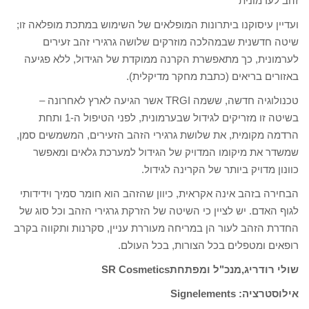
זהב לערמונית
ועדיין עיסוקנו ביתרונות המופלאים של השימוש במתכת מופלאה זו;
שיטה חדשנית שבמהלכה מוזרקים שלושה גרגירי זהב זעירים
לערמונית, כך מתאפשרת הקרנה ממוקדת של הגידול, ללא פגיעה
באזורים בריאים (כתבת מחקר מדיקלית).
טכנולוגיה חדשה, ששמה TRGI אשר הגיעה לארץ לאחרונה –
בשיטה זו מזריקים לגידול שבערמונית, לפני הטיפול ה-1 ותחת
הרדמה מקומית, את שלושת גרגירי הזהב הזעירים, המשמשים סמן,
שמשדר את מיקומו המדויק של הגידול למערכת גלאים ומאפשר
כוונון מדויק ביותר של הקרינה לגידול.
הבחירה בזהב אינה אקראית, כיוון שהזהב הוא חומר סמיך וידידותי
לגוף האדם. יש לציין כי השיטה של הזרקת גרגירי הזהב וכל סוג של
החדרת הזהב לעור הן במריחה מעוררת עניין, סקרנות ותקווה בקרב
רופאים ומטפלים בכל הצורות, בכל העולם.
שולי רודריג,מנכ"ל ומפתחתSR Cosmetics
אילוסטרציה: Signelements