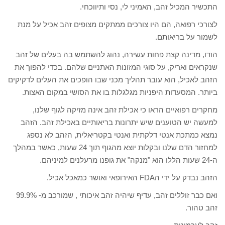
התכשיר המכיל זהב, האמיני לי, נסי ותיווכחי.
לצורכי רפואה, הם היו צורכים ממתקים מצופים זהב אכיל על מנת
לשמור על בריאותם.
הודו, מדינה קצת פחות עשירה, נהוג להשתמש בה בעלים של זהב
שנקראים ואריק, על סוגי המזונות האתניים שלהם. בכדי להפוך את
הזהב לאכיל, הוא עובר תהליך מכני שבו הופכים את העלים לדקיקים
ביותר. המסעדות היפניות מגלגלות בו את הסושי במקום האצות.
מחקרים רפואיים הראו כי אכילת זהב אינה מזיקה לגוף שלנו,
למעשה יש הטוענים שיש יתרונות בריאותיים באכילת זהב. הזהב
נמצא כמתכת אנטי דלקתית ואנטי בקטריאלית, הזהב לא נספג
למחזור הדם שלנו ובקלות יוצא מהגוף תוך 24 שעות, כאשר במהלך
ה-24 שעות הללו הוא "מנקה" את גופנו מרעלנים למיניהם.
הזהב נבדק על ידי הFDA האירופאי ואושר כמאכל אכיל.
ואם כבר זוללים זהב, עדיף שיהיה זהב איכותי , שמורכב מ- 99.9%
זהב טהור.