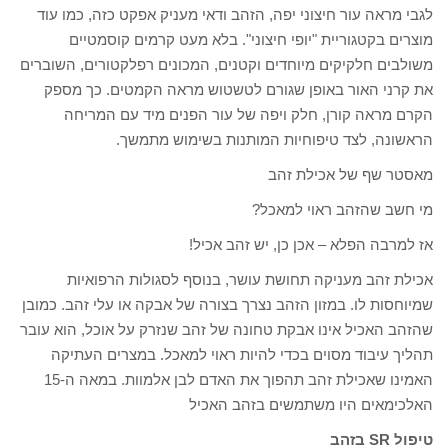
לגבי מראה עור חיצוני יפה, הזהב ודאי מעניק אפקט כזה, כמו עוד
מוצרים בקטגוריית "יופי חיצוני". בלא מעט קרמים קוסמטיים
משולבים חלקיקים מיוחדים וקטנים, המכונים רפלקטורים, השוברים
את קרני האור באופן שגורם לטשטוש מראה הקמטים. כך מספק
הקרם מראה קורן, חלק ויפה של עור הפנים מיד עם המריחה
הראשונה, לצד טיפוחיות המותנות בשימוש מתמשך.
מאסטר שף של אכילת זהב
מי חשב שהזהב ראוי למאכל?
אז למרבה הפלא – אכן כן, יש זהב אכיל!
אכילת זהב מעניקה תחושת עושר, בנוסף לסגולות הרפואיות
שמיוחסות לו. במזון הזהב נצרך בצורה של אבקה או עלי זהב. כמובן
שהזהב האכיל אינו אבקת טחונה של זהב שנזרק על אוכל, הוא עובר
תהליך עיבוד מסוים בכדי להיות ראוי למאכל. במצרים העתיקה
האמינו שאכילת זהב תהפוך את האדם לבן אלמוות. במאה ה-15
האלכימאים היו משתמשים בזהב האכיל
טיפול SR בזהב