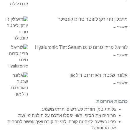
מייבלין ניו יורק: ליפטר סרום קונסילר
קרא עוד ←
לוריאל פריז: סרום טינט Hyaluronic Tint Serum
קרא עוד ←
אלונה שכטר: דאודורנט רול און
קרא עוד ←
כתבות אחרונות
גלית גוטמן חוזרת לשורשים, תרתי משמע
מריחים את הסוף: 46% יפסלו אתכם על חולצה מיוזעת
פריז בשיער: למה זה קורה, למי זה קורה ואיך אפשר להפחית
את התופעה?