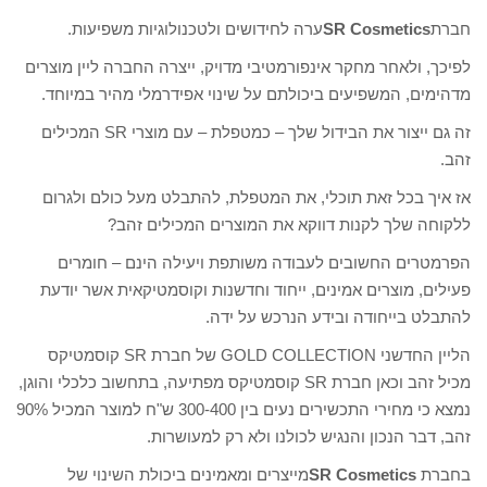
חברת
SR Cosmetics
ערה לחידושים ולטכנולוגיות משפיעות.
לפיכך, ולאחר מחקר אינפורמטיבי מדויק, ייצרה החברה ליין מוצרים
מדהימים, המשפיעים ביכולתם על שינוי אפידרמלי מהיר במיוחד.
זה גם ייצור את הבידול שלך – כמטפלת – עם מוצרי SR המכילים
זהב.
אז איך בכל זאת תוכלי, את המטפלת, להתבלט מעל כולם ולגרום
ללקוחה שלך לקנות דווקא את המוצרים המכילים זהב?
הפרמטרים החשובים לעבודה משותפת ויעילה הינם – חומרים
פעילים, מוצרים אמינים, ייחוד וחדשנות וקוסמטיקאית אשר יודעת
להתבלט בייחודה ובידע הנרכש על ידה.
הליין החדשני GOLD COLLECTION של חברת SR קוסמטיקס
מכיל זהב וכאן חברת SR קוסמטיקס מפתיעה, בתחשוב כלכלי והוגן,
נמצא כי מחירי התכשירים נעים בין 300-400 ש"ח למוצר המכיל 90%
זהב, דבר הנכון והנגיש לכולנו ולא רק למעושרות.
בחברת
SR Cosmetics
מייצרים ומאמינים ביכולת השינוי של