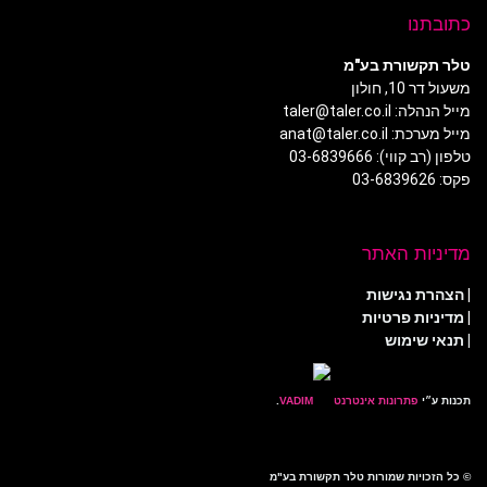
כתובתנו
טלר תקשורת בע"מ
משעול דר 10, חולון
מייל הנהלה: taler@taler.co.il
מייל מערכת: anat@taler.co.il
טלפון (רב קווי): 03-6839666
פקס: 03-6839626
מדיניות האתר
|
הצהרת נגישות
|
מדיניות פרטיות
| תנאי שימוש
תכנות ע״י
פתרונות אינטרנט
.
© כל הזכויות שמורות טלר תקשורת בע"מ