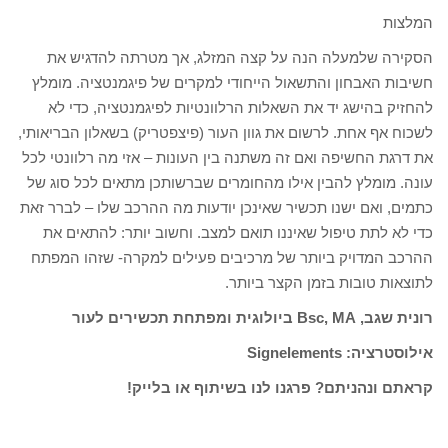
המלצות
הסקירה שלמעלה הנה על קצה המזלג, אך מטרתה להדגיש את
חשיבות האבחון והתשאול הייחודי למקרים של פיגמנטציה. מומלץ
להחזיק בהישג יד את השאלות הרלוונטיות לפיגמנטציה, כדי לא
לשכוח אף אחת. לרשום את גוון העור (פיצפטריק) בשאלון הבריאותי,
את דרגת החשיפה ואם זה משתנה בין העונות – אזי מה רלוונטי לכל
עונה. מומלץ להבין אילו מהחומרים שברשותכן מתאים לכל סוג של
כתמים, ואם ישנו תכשיר שאינכן יודעות מה ההרכב שלו – לברר זאת
כדי לא לתת טיפול שאיננו תואם למצב. וחשוב יותר: להתאים את
ההרכב המדויק ביותר של מרכיבים פעילים למקרה- שזהו המפתח
לתוצאות טובות בזמן הקצר ביותר.
רונית שגב, Bsc, MA ביולוגית ומפתחת תכשירים לעור
אילוסטרציה: Signelements
קראתם ונהניתם? פרגנו לנו בשיתוף או בלייק!