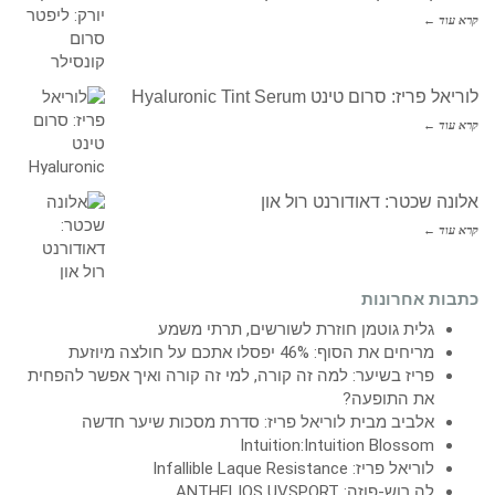
קרא עוד ←
לוריאל פריז: סרום טינט Hyaluronic Tint Serum
קרא עוד ←
אלונה שכטר: דאודורנט רול און
קרא עוד ←
כתבות אחרונות
גלית גוטמן חוזרת לשורשים, תרתי משמע
מריחים את הסוף: 46% יפסלו אתכם על חולצה מיוזעת
פריז בשיער: למה זה קורה, למי זה קורה ואיך אפשר להפחית
את התופעה?
אלביב מבית לוריאל פריז: סדרת מסכות שיער חדשה
Intuition:Intuition Blossom
לוריאל פריז: Infallible Laque Resistance
לה רוש-פוזה: ANTHELIOS UVSPORT