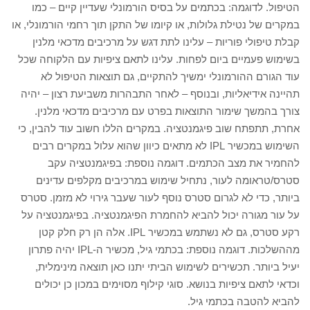
הטיפול. לדוגמה: בכתמים על בסיס הורמונלי שעדיין קיים – כמו
במקרים של נטילת גלולות, או קיומו של התקן תוך רחמי הורמונלי, או
קבלת טיפולי פוריות – עלינו לתת דגש על מרכיבים מדכאי מלנין
בשימוש פעמיים ביום לפחות. עלינו לתאם ציפיות עם הלקוחה שכל
עוד הגורם ההורמונלי ימשיך להתקיים, גם תוצאות הטיפול לא
תהיינה אידיאליות, ובנוסף – לאחר התבהרות משביעת רצון – יהיה
צורך בהמשך שימור התוצאות בפרט עם מרכיבים מדכאי מלנין.
אחרת, תתפתח שוב פיגמנטציה. במקרים הללו חשוב עוד להבין, כי
השימוש במכשיר IPL לא מתאים כיוון שהוא עלול במקרים רבים
להחמיר את מצב הכתמים. דוגמה נוספת: בפיגמנטציה עקב
סטרס/טראומה לעור, נתחיל שימוש במרכיבים מקלפים עדינים
ביותר, כדי לא לגרום סטרס נוסף לעור שעבר גירוי לא מזמן. סטרס
על עור מגורה יכול להביא להחמרת הפיגמנטציה. בפיגמנטציה על
רקע סטרס, גם לא נשתמש במכשיר IPL. אלה הן רק חלק קטן
מההשלכות. דוגמה נוספת: בכתמי גיל, מכשיר ה-IPL יהיה פתרון
יעיל ביותר. תכשירים לשימוש הביתי יתנו כאן תוצאה מינימלית,
וכדאי לתאם ציפיות בנושא. סוגי קילוף מסוימים במכון כן יכולים
להביא להטבה בכתמי גיל.