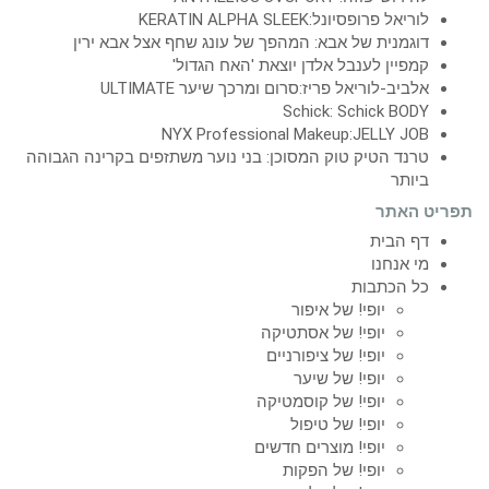
לוריאל פרופסיונל:KERATIN ALPHA SLEEK
דוגמנית של אבא: המהפך של עונג שחף אצל אבא ירין
קמפיין לענבל אלדן יוצאת 'האח הגדול'
אלביב-לוריאל פריז:סרום ומרכך שיער ULTIMATE
Schick: Schick BODY
NYX Professional Makeup:JELLY JOB
טרנד הטיק טוק המסוכן: בני נוער משתזפים בקרינה הגבוהה
ביותר
תפריט האתר
דף הבית
מי אנחנו
כל הכתבות
יופי! של איפור
יופי! של אסתטיקה
יופי! של ציפורניים
יופי! של שיער
יופי! של קוסמטיקה
יופי! של טיפול
יופי! מוצרים חדשים
יופי! של הפקות