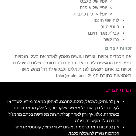
יופי! של סלבס
יופי! של אופנה
יופי! ארכיון כתבות
לוח יופי חינם!
ביוטי טיוב
קבלת מגזין חינם
צרו קשר
זכויות יוצרים
אנו מכבדים זכויות יוצרים ועושים מאמץ לאתר את בעלי הזכויות
בצילומים המגיעים לידינו. אם זיהיתם בפרסומינו צילום שיש לכם
זכויות בו, אתם רשאים לפנות אלינו ולבקש לחדול מהשימוש
באמצעות כתובת המייל taler@taler.co.il
זכויות יוצרים
אין להעתיק, לשכפל, לצלם, לתרגם, לאחסן במאגר מידע, לשדר או
לקלוט בכל דרך או בכל אמצעי אלקטרוני, כל חלק מהמתפרסם
באתר זה, אלא אך ורק לאחר קבלת רשות מפורשת בכתב מהמו"ל,
חברת טלר תקשורת בע"מ.
אין בכתבות המתפרסמות משום ייעוץ רפואי, קוסמטי או אחר.
הכתבות נועדו להשכלה בלבד.