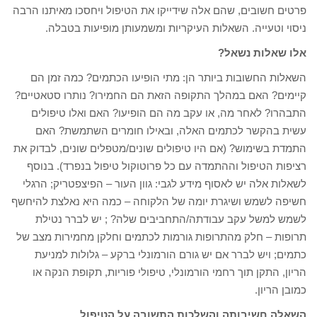
פרטים חשובים, שהם אלה שידייקו את הטיפול ויחסכו מאיתנו הרבה
ניסוי וטעייה. השאלות העיקריות ומשמעותן מופיעות בטבלה.
אלו שאלות נשאל?
השאלות החשובות ביותר הן: מתי הופיעו הכתמים? כמה זמן הם
קיימים? האם במהלך התקופה הזאת הם החמירו? נותרו סטאטיים?
התבהרו? לאחר מה, או עקב מה הם הופיעו? האם ואלו טיפולים
עשית בהקשר לכתמים האלה, ובאילו חומרים השתמשת? האם
התמדת בשימוש? (אם היו טיפולים שונים/מטפלים שונים, לבדוק את
רציפות הטיפול וההתמדה עם כל פרוטוקול טיפול בנפרד). בנוסף
לשאלות אלה יש לאסוף מידע לגבי: גוון העור – הפיצפטריק; הרגלי
חשיפה לשמש ושיגרת יומה של הלקוחה – כמה היא נאלצת להיחשף
לשמש למשל עקב עבודתה/התחביבים שלה? ; יש לברר נטילת
תרופות – חלק מהתרופות גורמות לכתמים וחלקן מחמירות מצב של
כתמים; ויש לברר אם יש גורם הורמונלי ברקע – גלולות למניעת
הריון, התקן תוך רחמי הורמונלי, טיפולי פוריות, תקופת הנקה או
כמובן הריון.
השאלה חשיבותה והשלכות התשובה על הטיפול