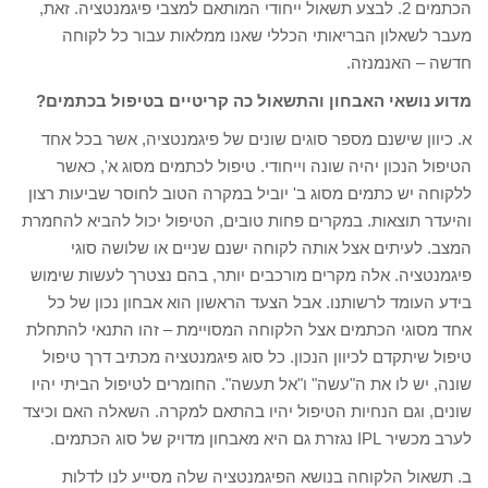
הכתמים 2. לבצע תשאול ייחודי המותאם למצבי פיגמנטציה. זאת,
מעבר לשאלון הבריאותי הכללי שאנו ממלאות עבור כל לקוחה
חדשה – האנמנזה.
מדוע נושאי האבחון והתשאול כה קריטיים בטיפול בכתמים?
א. כיוון שישנם מספר סוגים שונים של פיגמנטציה, אשר בכל אחד
הטיפול הנכון יהיה שונה וייחודי. טיפול לכתמים מסוג א', כאשר
ללקוחה יש כתמים מסוג ב' יוביל במקרה הטוב לחוסר שביעות רצון
והיעדר תוצאות. במקרים פחות טובים, הטיפול יכול להביא להחמרת
המצב. לעיתים אצל אותה לקוחה ישנם שניים או שלושה סוגי
פיגמנטציה. אלה מקרים מורכבים יותר, בהם נצטרך לעשות שימוש
בידע העומד לרשותנו. אבל הצעד הראשון הוא אבחון נכון של כל
אחד מסוגי הכתמים אצל הלקוחה המסויימת – זהו התנאי להתחלת
טיפול שיתקדם לכיוון הנכון. כל סוג פיגמנטציה מכתיב דרך טיפול
שונה, יש לו את ה"עשה" ו"אל תעשה". החומרים לטיפול הביתי יהיו
שונים, וגם הנחיות הטיפול יהיו בהתאם למקרה. השאלה האם וכיצד
לערב מכשיר IPL נגזרת גם היא מאבחון מדויק של סוג הכתמים.
ב. תשאול הלקוחה בנושא הפיגמנטציה שלה מסייע לנו לדלות