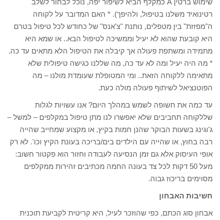
שימוש ברטין A כמקלף הביא לשיפור יפה, נוכל לבחור לשלב
רטינואיד משלנו בטיפול, ולהיפך). * האם המדובר על לקוחה
ה"מפזזת" בין מטפלים, נותנת "צ'אנס" של כחודש לכל טיפול בטרם
היא קובעת שהוא לא יעיל וממשיכה לטיפול הבא.. או שמא היא
מתמידה ומשתפת פעולה אך קיבלה את הטיפול הלא מתאים עד כה.
* מה היה יעיל ומה לא עד כה, מה שללנו כגישה טיפולית שלא
מתאימה ללקוחה הזאת.. ומי המטופלת שעומדת מולנו – מה
הפוטנציאל לשיתוף פעולה מולה כעת.
עד כמה את חשופה לשמש במהלך היום? אנו עשויות לגלות
שללקוחה תחביבים שלא יאפשרו לנו מתן טיפול במקלפים – למשל –
ג'וגינג בשעות הבוקר שהנן חמות בקיץ, או מקצוע שמחייב שהייה
רבה בחוץ, או שהייה עם הילדים בים/בריכה בעונת הקיץ וכו'. לא רק
אופי העיסוק אלא גם זמן הנסיעה לעבודה וחזור הוא פקטור חשוב:
מעל 50 דקות לכל צד בעונה החמה מכתיבים זהירות ממקלפים
מסוימים בריכוז גבוה.
חשיבות האבחון
אבחון סוג הכתם, כפי שהוזכר לעיל, היא קריטית לקביעת תוכנית