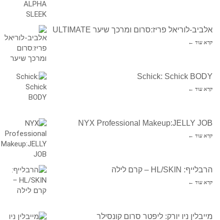
אלביב-לוריאל פריז:סרום ומרכך שיער ULTIMATE
קרא עוד ←
Schick: Schick BODY
קרא עוד ←
NYX Professional Makeup:JELLY JOB
קרא עוד ←
הרבלייף: HL/SKIN – קרם לילה
קרא עוד ←
מייבלין ניו יורק: ליפטר סרום קונסילר