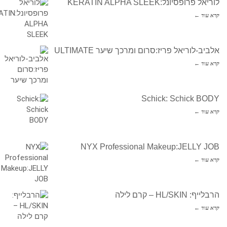
לוריאל פרופסיונל:KERATIN ALPHA SLEEK
קרא עוד ←
אלביב-לוריאל פריז:סרום ומרכך שיער ULTIMATE
קרא עוד ←
Schick: Schick BODY
קרא עוד ←
NYX Professional Makeup:JELLY JOB
קרא עוד ←
הרבלייף: HL/SKIN – קרם לילה
קרא עוד ←