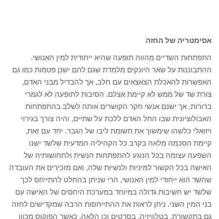
אסימטריה של החזה
התפתחות השדיים מהווה תופעה שהיא ייחודית למין האנושי.
ההתבוננות על שאר היונקים מלמדת שגם להם ישנן פטמות כמו גם
האפשרות להאכלת הצאצאים עם חלב, אך להבדיל מבני האדם,
צורת שד של ממש לא קיימת אצלם. הסיבות לתופעה לא לגמרי
ברורות, אך ישנם אנשי חקר הקושרים אותה לשלב בהתפתחות
האבולוציונית שבו החל האדם ללכת על שתיים, והיה צורך בגירוי
ויזואלי כלשהו שימשוך את תשומת ליבו של הגבר. יחד עם זאת,
קיימת הסכמה מלאה בקרב כל הקהיליה המדעית שלשד ישנו
השפעה עצומה בכל הנוגע להתפתחות הנשית ולתחושותיה של
האישה בכל הקשור למיניות ולנשיות שלה, ואם מזכירים את העובדה
שהשד הוא ייחודי למין האנושי, הרי שניתן בהחלט להתייחס לכך
שלשד יש חשיבות גדולה במיוחד במערכת היחסים של האישה עם
בני המין השני. ניתן לראות את ההתייחסות הרבה שמקדישים לחזה
גם בתקשורת, בטלוויזיה, בסרטים וכן הלאה, כאשר הפוקוס מכוון