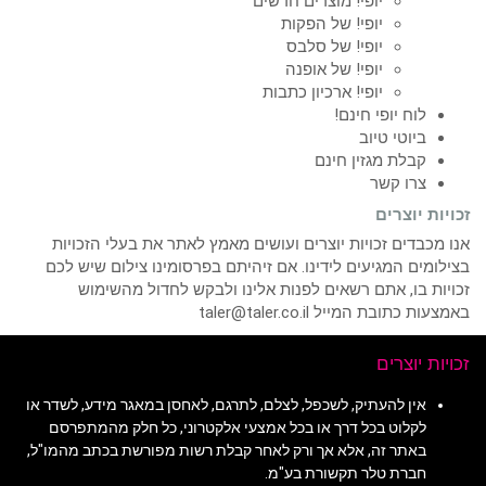
יופי! מוצרים חדשים
יופי! של הפקות
יופי! של סלבס
יופי! של אופנה
יופי! ארכיון כתבות
לוח יופי חינם!
ביוטי טיוב
קבלת מגזין חינם
צרו קשר
זכויות יוצרים
אנו מכבדים זכויות יוצרים ועושים מאמץ לאתר את בעלי הזכויות
בצילומים המגיעים לידינו. אם זיהיתם בפרסומינו צילום שיש לכם
זכויות בו, אתם רשאים לפנות אלינו ולבקש לחדול מהשימוש
באמצעות כתובת המייל taler@taler.co.il
זכויות יוצרים
אין להעתיק, לשכפל, לצלם, לתרגם, לאחסן במאגר מידע, לשדר או
לקלוט בכל דרך או בכל אמצעי אלקטרוני, כל חלק מהמתפרסם
באתר זה, אלא אך ורק לאחר קבלת רשות מפורשת בכתב מהמו"ל,
חברת טלר תקשורת בע"מ.