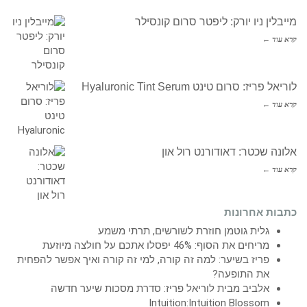
מייבלין ניו יורק: ליפטר סרום קונסילר
קרא עוד ←
לוריאל פריז: סרום טינט Hyaluronic Tint Serum
קרא עוד ←
אלונה שכטר: דאודורנט רול און
קרא עוד ←
כתבות אחרונות
גלית גוטמן חוזרת לשורשים, תרתי משמע
מריחים את הסוף: 46% יפסלו אתכם על חולצה מיוזעת
פריז בשיער: למה זה קורה, למי זה קורה ואיך אפשר להפחית
את התופעה?
אלביב מבית לוריאל פריז: סדרת מסכות שיער חדשה
Intuition:Intuition Blossom