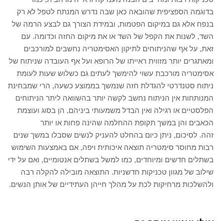
בדוגמה הספציפית שהובאה כאן שבה נדרש המנתח לטפל לא רק
בנפח אלא גם במיקום הפטמות, ובמידת הצורך גם לבצע הרמה של
השד, לשנות את הקפל של השד או את מיקום החזה וכדומה. עם
זאת, על אף שהניתוחים לתיקון האסימטריה נחשבים למורכבים
ומאתגרים יותר מזווית ראייתו של הרופא ועל אף העובדה שניתוח של
אסימטריה מורכבת עשוי להימשך לעתים גם כשלוש שעות לעומת
ניתוח סטנדרטי להגדלת חזה שנמשך בממוצע כשעה, הרי שמבחינת
המנותחות אין הניתוח נחשב לקשה יותר בהשוואה ליתר הניתוחים
הפלסטיים או רגילה ואין הבדל משמעותי ביניהם, הן בסוג ועוצמת
הכאבים והן במשך תקופת ההחלמה שהינה פחות או יותר
זהה. לסיכום, ניתן כיום בהחלט להעניק לנשים שסבלו במשך שנים
רבות מחוסר סימטריה תוצאה איכותית ויפה, אם באמצעות השימוש
בשתלים חדשים ומיוחדים, כמו למשל בשתלים אנטומיים, ואם על ידי
שילוב של מגוון טכניקות חדשניות. התוצאה מובילה להקלה רבה
ולהשלכות מרחיקות לכת על מהלך חייהן העתידיים של אותן הנשים.