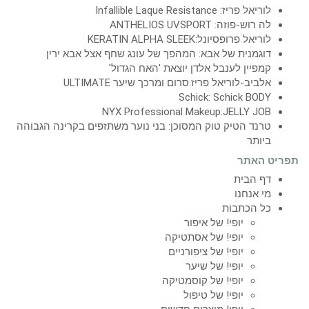
לוריאל פריז: Infallible Laque Resistance
לה רוש-פוזה: ANTHELIOS UVSPORT
לוריאל פרופסיונל:KERATIN ALPHA SLEEK
דוגמנית של אבא: המהפך של עונג שחף אצל אבא ירין
קמפיין לענבל אלדן יוצאת 'האח הגדול'
אלביב-לוריאל פריז:סרום ומרכך שיער ULTIMATE
Schick: Schick BODY
NYX Professional Makeup:JELLY JOB
טרנד הטיק טוק המסוכן: בני נוער משתזפים בקרינה הגבוהה
ביותר
תפריט האתר
דף הבית
מי אנחנו
כל הכתבות
יופי! של איפור
יופי! של אסתטיקה
יופי! של ציפורניים
יופי! של שיער
יופי! של קוסמטיקה
יופי! של טיפול