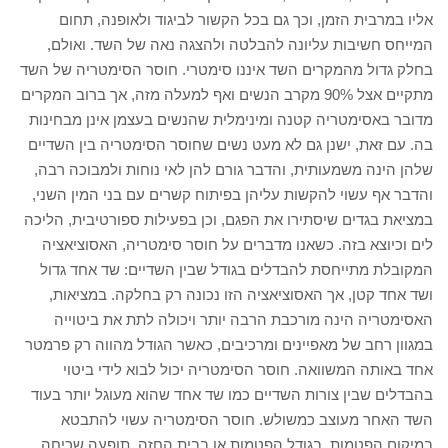
אליו במרבית הזמן, וכך גם בכל הקשור לביגוד ולאופנה, תחום
המייחס חשיבות עליונה להבלטה ולהצגה נאה של השד. ואולם,
בחלק גדול מהמקרים השד איננו סימטרי. חוסר הסימטריה של השד
מתקיים אצל 90% מקרב הנשים ואף למעלה מזה, אך ברוב המקרים
מדובר באסימטריה קטנה ומינימלית שהנשים בעצמן אינן מבחינות
בה. עם זאת, ישנן גם לא מעט נשים שחוסר הסימטריה בין השדיים
שלהן הינה משמעותית, והדבר גורם להן לאי נוחות ולמבוכה רבה,
והדבר אף עשוי להקשות עליהן בפיתוח קשרים עם בני המין השני,
במציאת בגדים שיסתירו את הפגם, וכן בפעילות ספורטיבית, הליכה
לים וכיוצא בזה. כשאנו מדברים על חוסר סימטריה, האסוציאציה
המקובלת מתייחסת להבדלים בגודל שבין השדיים: שד אחד גדול
ושד אחד קטן, אך האסוציאציה הזו נכונה רק בחלקה. במציאות,
האסימטריה הינה מורכבת הרבה יותר ויכולה לתת את ביטוייה
במגוון רחב של מאפיינים ומרכיבים, כאשר הגודל מהווה רק פרמטר
אחד באותה המשוואה. חוסר הסימטריה יכול לבוא לידי ביטוי
בהבדלים שבין צורות השדיים כמו שד אחד שהוא מעוגל יותר בעוד
השד האחר מעוצב כמשולש. חוסר הסימטריה עשוי להתבטא
במיקום הפטמות, בגודל הפטמות או בבית החזה, תופעה שכיחה