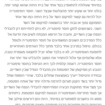
במיוחד שעלולה להתאפיין בצד אחד של בית החזה שהוא קמור יותר,
בולט יותר או שקוע יותר מהצלעות שבצד השני. חוסר הסימטריה
יכול להיות גם קשור למיקום השד על בית החזה כמו שד אחד
הממוקם נמוך או גבוה יותר בהשוואה למיקומו של השד
השני. כשניגשים לתקן חוסר סימטריה, לא ניתן להתייחס רק להבדלי
הנפח שבין השדיים, וחובה על הרופא המנתח לשים את הדעת אל
כלל המרכיבים השונים המשפיעים על חוסר הסימטריה ולטפל
בכולם. טיפול במרכיב אחד בלבד מתוך כלל הגורמים האחראיים
לתופעת האסימטריה, לא זו בלבד שלא יוביל לתוצאה מוגמרת טובה,
אלא שלעתים אף עלול להחמיר את המצב ולהבליט עוד יותר את
חוסר הסימטריה. דוגמה קלסית לכך היא הטיפול בחוסר סימטריה
הנובע הן ממיקומן של הפטמות והן מהבדלי הגודל שבין השדיים,
ובמידה והטיפול ייערך באמצעות שתלים בלבד, שהרי הוספת שתל
גדול יותר בשד הקטן תגרום להרמה גדולה יותר של אותה הפטמה,
וכך מצד אחד מתוקנת הבעיה המתייחסת להבדלי הנפח של השדיים
אך מנגד מחריפה האסימטריה הנוגעת למיקום הפטמות. ניתוחים
מסוג זה נחשבים למאתגרים במיוחד, היות והם דורשים שילוב של
טכניקות רבות ומחייבים הבנה מעמיקה וראייה מרחבית, כמו