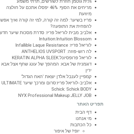
גלית גוטמן חוזרת לשורשים, תרתי משמע
מריחים את הסוף: 46% יפסלו אתכם על חולצה
מיוזעת
פריז בשיער: למה זה קורה, למי זה קורה ואיך אפש
להפחית את התופעה?
אלביב מבית לוריאל פריז: סדרת מסכות שיער חדש
Intuition:Intuition Blossom
לוריאל פריז: Infallible Laque Resistance
לה רוש-פוזה: ANTHELIOS UVSPORT
לוריאל פרופסיונל:KERATIN ALPHA SLEEK
דוגמנית של אבא: המהפך של עונג שחף אצל אבא
ירין
קמפיין לענבל אלדן יוצאת 'האח הגדול'
אלביב-לוריאל פריז:סרום ומרכך שיער ULTIMATE
Schick: Schick BODY
NYX Professional Makeup:JELLY JOB
תפריט האתר
דף הבית
מי אנחנו
כל הכתבות
יופי! של איפור