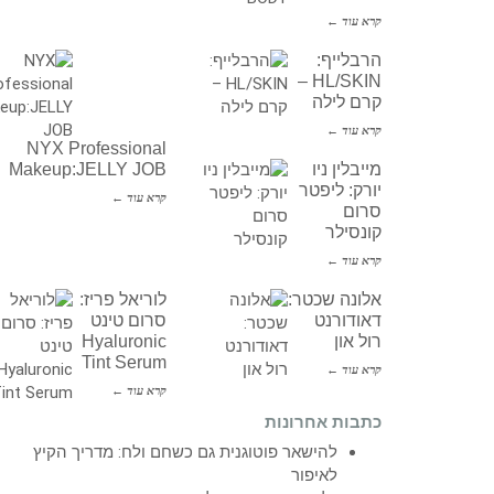
קרא עוד ←
הרבלייף:
HL/SKIN –
קרם לילה
קרא עוד ←
NYX Professional
מייבלין ניו
Makeup:JELLY JOB
יורק: ליפטר
קרא עוד ←
סרום
קונסילר
קרא עוד ←
אלונה שכטר:
לוריאל פריז:
דאודורנט
סרום טינט
רול און
Hyaluronic
Tint Serum
קרא עוד ←
קרא עוד ←
כתבות אחרונות
להישאר פוטוגנית גם כשחם ולח: מדריך הקיץ
לאיפור