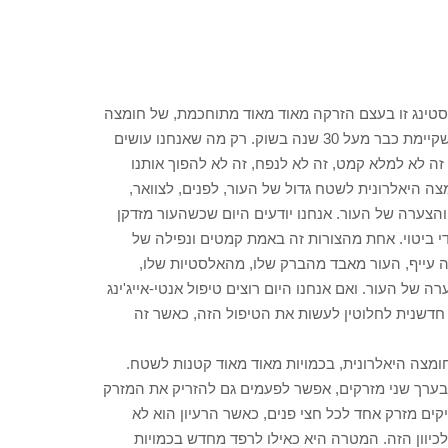
וסטינג זו בעצם הזרקה מאוד מאוד מתוחכמת, של חומצה
היאלרונית, אותה חומצה היאלרונית בטוחה ומוכרת של "רסטילן", שקיימת כבר מעל 30 שנה בשוק. רק מה שאנחנו עושים
ה לא למלא קמט, זה לא לנפח, זה לא להפוך אותנו
ה היאלרונית לשטח גדול של העור, לפנים, לצוואר,
 והצערה של העור. אנחנו יודעים היום שכשהעור מזדקן
י ביטוי. אחת מהצורות זה באמת קמטים ונפילה של
ה עייף, העור מאבד מהברק שלו, מהאלסטיות שלו,
ל העור. ואם אנחנו היום רוצים טיפול אנטי-אייג'ינג
חדשנית לחלוטין לעשות את הטיפול הזה, כאשר זה
ומצה היאלרונית, בכמויות מאוד מאוד קטנות לשטח.
 בערך שני מזרקים, אפשר לפעמים גם להזריק את המזרק
קים מזרק אחד לכל חצי פנים, כאשר הרעיון הוא לא
כיוון הזה. המטרה היא כאילו לרפד מחדש בכמויות