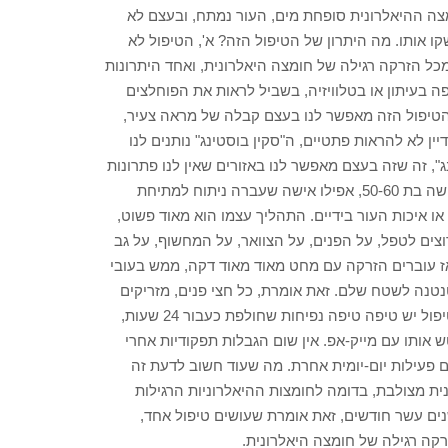
ה ההיאלרונית סופחת מים, העור נמתח, ובעצם לא
 אותו. מה היתרון של הטיפול הזה? א', הטיפול לא
 מכל הזרקה רגילה של חומצה היאלרונית, ואחד היתרונות
בעיתון או בטלוויזיה, בשביל לראות את הפוחלצים
 הטיפול הזה מאפשר לנו בעצם קבלה של מראה צעיר,
יין לא להראות פתטיים, ה"סקין בוסטינג" נותנים לנו
, זה שזה בעצם מאפשר לנו באזורים שאין לנו פתרונות
מספיק טובים לטיפול בהם. למשל, אזור הצוואר, תסתכלו על כל אישה בת 50-60, אפילו אישה שעברה ניתוח למתיחת
ו איכות העור בידיים. התהליך עצמו הוא מאוד פשוט,
ים לטפל, על הפנים, על הצוואר, על המחשוף, על גב
ז עוברים הזרקה עם מחט מאוד מאוד דקה, ממש בעובי
נטנה לשטח שלם. זאת אומרת, כל חצי פנים, מזריקים
להם בערך מזרק אחד, שזו כמות מאוד מאוד מזערית. מיד אחרי הטיפול יש טיפה טיפה נפיחות שחולפת כעבור 24 שעות,
 אותו עם מייק-אפ. אין שום הגבלות תפקודיות אחרי
ום פעילות יום-יומית אחרת. מה שעוד חשוב לדעת זה
ית מצולבת, בדומה לחומצות ההיאלרוניות הרגילות
ים עשר חודשים, זאת אומרת שעושים טיפול אחד,
קה רגילה של חומצה היאלרונית.