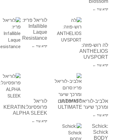
Blossom
קרא עוד ←
לוריאל פריז:
Infallible
Laque
Resistance
לה רוש-פוזה:
קרא עוד ←
ANTHELIOS
UVSPORT
קרא עוד ←
אלביב-לוריאל פריז:סרום
לוריאל
ומרכך שיער ULTIMATE
פרופסיונל:KERATIN
ALPHA SLEEK
קרא עוד ←
קרא עוד ←
Schick:
Schick
BODY