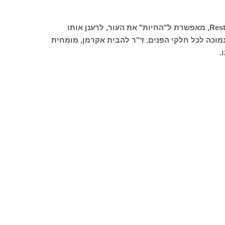
הצערת פנים ללא ניתוח פולשני, בשיטת Restylane Skinboosters, מאפשרת ל"החיות" את העור, לרענן אותו
מוכה לכל חלקי הפנים. ד"ר להבית אקרמן, מומחית
.