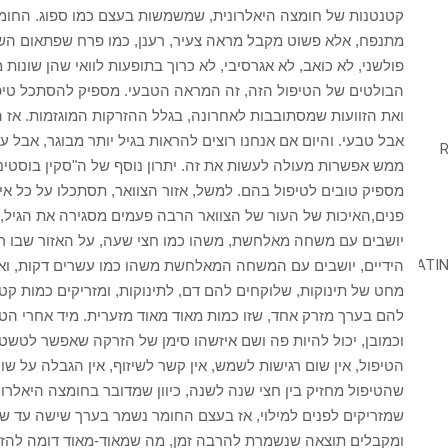
קטנטנות של חומצה היאלרונית, שמשמשות בעצם כמו ספוג. החומצ
מתנפח, אלא פשוט מקבל מראה צעיר, רענן, כמו פרח שפתאום השקו
פולשני, לא כואב, לא אגרסיבי, לא כרוך בתופעות לוואי שהן שונות
הבולטים של הטיפול הזה, זה המראה הטבעי. מספיק להסתכל טיפה 
ואת הזוועות שמסתובבות לאחרונה, בגלל ההזרקות המוגזמות. אז
אבל טבעי. והיום אם אנחנו רוצים להראות בגיל יותר מבוגר, אבל עד
ממש אפשרות מעולה לעשות את זה. יתרון נוסף של ה"סקין בוסטינג"
פנים,האיכות של העור של הצוואר הרבה פעמים מסגירה את הגיל, א
יושבים עם משחה מאלחשת, משהו כמו חצי שעה, על האזור שבו רוצ
הידיים, יושבים עם המשחה המאלחשת משהו כמו עשרים דקות, וא
מחט של תינוקות, שלוקחים להם דם, לתינוקות, ומזריקים כמות קט
וכמובן, יכול להיות פה ושם איזשהו סימן של הזרקה שאפשר לטשטש
הטיפול, אין שום רגישות לשמש, אין קשר לשיזוף, אין הגבלה על ש
שהטיפול מחזיק בין חצי שנה לשנה, כיוון שמדובר בחומצה היאלרונ
שמזריקים לפנים למילוי, אז בעצם החומר נשמר בערך שישה עד שנ
ומקבלים תוצאה שנשמרת להרבה זמן, מה שמאוד-מאוד דומה להזר