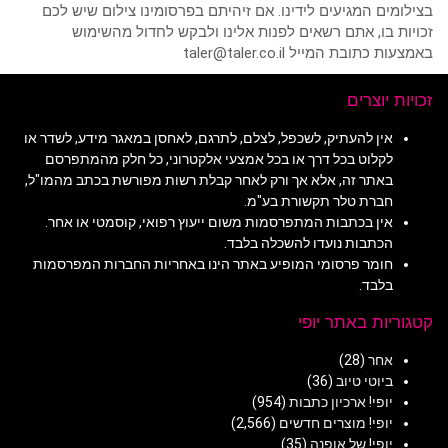
בצילומים המגיעים לידינו. אם זיהיתם בפרסומינו צילום שיש לכם
זכויות בו, אתם רשאים לפנות אלינו ולבקש לחדול מהשימוש
באמצעות כתובת המייל taler@taler.co.il
זכויות יוצרים
אין להעתיק, לשכפל, לצלם, לתרגם, לאחסן במאגר מידע, לשדר או
לקלוט בכל דרך או בכל אמצעי אלקטרוני, כל חלק מהמתפרסם
באתר זה, אלא אך ורק לאחר קבלת רשות מפורשת בכתב מהמו"ל,
חברת טלר תקשורת בע"מ.
אין בכתבות המתפרסמות משום ייעוץ רפואי, קוסמטי או אחר.
הכתבות נועדו להשכלה בלבד.
חומר פרסומי המופיע באתר הינו באחריות החברות המפרסמות
בלבד.
קטגוריות באתר יופי
אחר
(28)
ביוטי טיוב
(36)
יופי! ארכיון כתבות
(954)
יופי! מוצרים חדשים
(2,566)
יופי! של אופנה
(35)