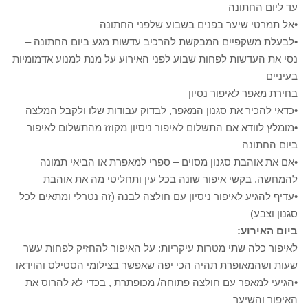
עד ליום החתונה
•אל תמרטי שיער בפנים בשבוע שלפני החתונה
•לבעלת משקפיים המבקשת להרכיב עדשות מגע ביום החתונה –
נסי את העדשות לפחות שבוע לפני האירוע על מנת למנוע אדמומיות
בעיניים
בחירת מאפר לאיפור נסיון
•כדאי להכיר את סגנון המאפר, לבדוק עבודות שלו ולקבל המלצה
•מומלץ לוודא אם התשלום לאיפור ניסיון מקוזז מהתשלום לאיפור
ביום החתונה
•אם את אוהבת סגנון מסוים – ספרי למאפרת או הביאי תמונה
להמחשה. בקשי איפור שונה בכל עין ותחליטי מה את אוהבת
•עדיף להגיע לאיפור ניסיון עם חולצה לבנה (זה נטרלי ומתאים לכל
סגנון וצבע)
ביום האירוע:
לאיפור כלה שתי מטרות עיקריות: על האיפור להחזיק לפחות עשר
שעות ושהמאופרת תהיה הכי יפה שאפשר בצילומי הסטילס והוידאו
•הגיעי למאפר עם חולצה פתוחה/ מכופתרת , בכדי לא להרוס את
האיפור והשיער