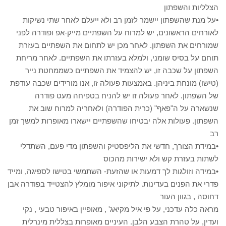
הצלליות והשפתון
•על מנת שהשפתון יישמר לזמן רב ולא ייעלם לאחר שתי נשיקות
לאורחים הראשונים, יש למרוח על השפתיים מייק-אפ ופודרה לפני
שמורחים את השפתון. לאחר מכן יש לתחום את השפתיים בעזרת
תוחם על בסיס שומני, ולמלא בעזרתו את השפתיים. לאחר מריחת
השפתון על שכבה זו, יש להצמיד את השפתיים כשממחטת נייר
(טישו) מונחת ביניהן. באמצעות פעולה זו, אנו מורידים שכבה עודפת
של השפתון. לאחר פעולה זו יש להניח בטפיחה מעט פודרה
שנשארה על ה"פאף" (כרית הפודרה) ולאחריה למרוח שוב את
השפתון. פעולות אלה יבטיחו שהשפתיים יישארו מאופרות למשך זמן
רב
•במידת הצורך, חדשי את הליפסטיק והשפתון מדי פעם, השתדלי
לשתות בעזרת קש ולא ישירות מהכוס
•במידה וזולגות לך דמעות או שהזעת- השתמשי בטישו לספיגה, ומייד
פדרי את הפנים בעדינות. לתיקוני איפור מומלץ להצטייד בפודרה אבן
דחוסה , בגוון העור
מראה כלה עדכני, על פי איל מקיאג' , מאופיין באיפור טבעי , נקי
ועדין, על טהרת הצבע הלבן. העיניים מאופרות בצללית מינרלית