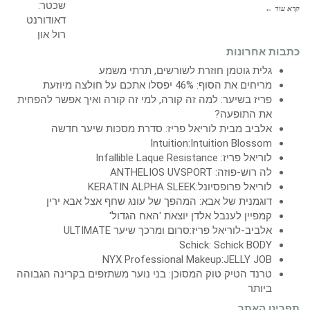
קרא עוד ←
כתבות אחרונות
גלית גוטמן חוזרת לשורשים, תרתי משמע
מריחים את הסוף: 46% יפסלו אתכם על חולצה מיוזעת
פריז בשיער: למה זה קורה, למי זה קורה ואיך אפשר להפחית
את התופעה?
אלביב מבית לוריאל פריז: סדרת מסכות שיער חדשה
Intuition:Intuition Blossom
לוריאל פריז: Infallible Laque Resistance
לה רוש-פוזה: ANTHELIOS UVSPORT
לוריאל פרופסיונל:KERATIN ALPHA SLEEK
דוגמנית של אבא: המהפך של עונג שחף אצל אבא ירין
קמפיין לענבל אלדן יוצאת 'האח הגדול'
אלביב-לוריאל פריז:סרום ומרכך שיער ULTIMATE
Schick: Schick BODY
NYX Professional Makeup:JELLY JOB
טרנד הטיק טוק המסוכן: בני נוער משתזפים בקרינה הגבוהה
ביותר
תפריט האתר