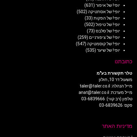
יופי! של איפור
(631)
יופי! של אסתטיקה
(502)
יופי! של הפקות
(33)
יופי! של טיפול
(502)
יופי! של סלבס
(73)
יופי! של ציפורניים
(259)
יופי! של קוסמטיקה
(547)
יופי! של שיער
(535)
כתובתנו
טלר תקשורת בע"מ
משעול דר 10, חולון
מייל הנהלה: taler@taler.co.il
מייל מערכת: anat@taler.co.il
טלפון (רב קווי): 03-6839666
פקס: 03-6839626
מדיניות האתר