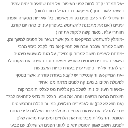
•אל תמרחי קרם לחות לפני האיפור, על מנת שהאיפור יהיה עמיד
ויישמר לאורך זמן (המייקאפ כבר מכיל בתוכו לחות)
•השתדלי להגיע עם פנים נקיות מאיפור, בלי שאריות מסקרה ועפרון
עיניים ( אם את מתכננת להשתמש בעיפרון עיניים כהה יום קודם,
תוותרי עליו , מאוד קשה לנקות את זה )
•מומלץ להשתמש במייק-אפ מוצק אשר נשאר על הפנים למשך זמן.
חשוב למרוח שכבה עבה של המייק-אפ כדי לקבל כיסוי מרבי
•מתחת לעיניים חשוב למרוח קונסילר, על מנת לטשטש סימנים
ועיגולים שחורים שנוטים להופיע מפאת חוסר בשינה. את הקונסילר
יש להניח על-ידי טיפוף עדין בעזרת כריות האצבעות
•את המייק-אפ והקונסילר יש לקבע בעזרת פודרה, אשר בנוסף
לפעולת הקיבוע, מעניקה לפנים מראה מט ואחיד
•באיפור העיניים ניתן לשלב בין צלליות מט לצלליות מבריקות
היוצרות מראה מרשים וזוהר. את צבעי הצלליות כדאי להתאים לבגד
(אם הוא לא לבן) או לאביזרים הנלווים, כמו זר הכלה והתכשיטים
•כדי להבליט את עצמות הלחיים מומלץ ליצור הצללות לפני הנחת
הסומק. ההצללות מבליטות את הלחיים ומעניקות מראה שלם
לפנים. חשוב שגוון הסומק יתאים לגווני הפנים ושישתלב עם צבעי