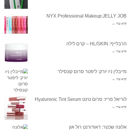
NYX Professional Makeup:JELLY JOB
קרא עוד ←
הרבלייף: HL/SKIN – קרם לילה
קרא עוד ←
מייבלין ניו יורק: ליפטר סרום קונסילר
קרא עוד ←
לוריאל פריז: סרום טינט Hyaluronic Tint Serum
קרא עוד ←
אלונה שכטר: דאודורנט רול און