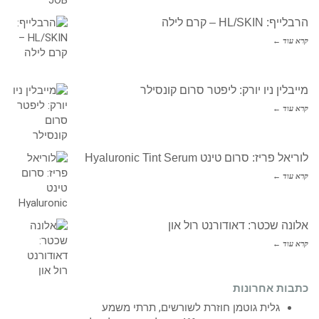
הרבלייף: HL/SKIN – קרם לילה
קרא עוד ←
מייבלין ניו יורק: ליפטר סרום קונסילר
קרא עוד ←
לוריאל פריז: סרום טינט Hyaluronic Tint Serum
קרא עוד ←
אלונה שכטר: דאודורנט רול און
קרא עוד ←
כתבות אחרונות
גלית גוטמן חוזרת לשורשים, תרתי משמע