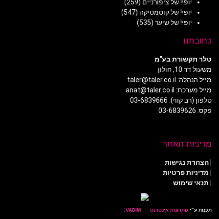
יופי! של ציפורניים
(259)
יופי! של קוסמטיקה
(547)
יופי! של שיער
(535)
כתובתנו
טלר תקשורת בע"מ
משעול דר 10, חולון
מייל הנהלה: taler@taler.co.il
מייל מערכת: anat@taler.co.il
טלפון (רב קווי): 03-6839666
פקס: 03-6839626
מדיניות האתר
|
הצהרת נגישות
|
מדיניות פרטיות
| תנאי שימוש
תכנות ע״י
פתרונות אינטרנט
.