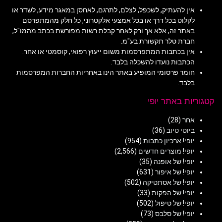
אין להעתיק, לשכפל, לצלם, לתרגם, לאחסן במאגר מידע, לשדר או
לקלוט בכל דרך או בכל אמצעי אלקטרוני, כל חלק מהמתפרסם
באתר זה, אלא אך ורק לאחר קבלת רשות מפורשת בכתב מהמו"ל,
חברת טלר תקשורת בע"מ.
אין בכתבות המתפרסמות משום ייעוץ רפואי, קוסמטי או אחר.
הכתבות נועדו להשכלה בלבד.
חומר פרסומי המופיע באתר הינו באחריות החברות המפרסמות
בלבד.
קטגוריות באתר יופי
אחר
(28)
ביוטי טיוב
(36)
יופי! ארכיון כתבות
(954)
יופי! מוצרים חדשים
(2,566)
יופי! של אופנה
(35)
יופי! של איפור
(631)
יופי! של אסתטיקה
(502)
יופי! של הפקות
(33)
יופי! של טיפול
(502)
יופי! של סלבס
(73)