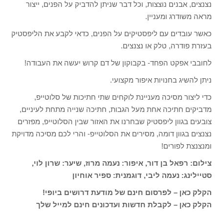
נצנצים, אבנים נוצצות, וכל דבר שניתן להדביק על הפנים, ייצור
מראה משודרג ומעניין.
כאשר עובדים עם ליפסטיקים על הפנים, כדאי לקבע את הליפסטיק
בעזרת פודרה, טלק או נצנצים.
לחובבי אפקט הפחד- בקבוקון של דם קרוש יעשה את העבודה!
ניתן להשיג בחנויות איפור מקצועי.
כדי ליצור מסיכה מעניינת לוקחים שתי חתיכות של סלוטייפ,
מדביקים חתיכה אחת מעל הגבות, חתיכה שנייה מתחת לעיניים,
צובעים בגוון ליפסטיק שבחרנו את האזור שבין הסלוטייפ, מפזרים
נצנצים בגוון דומה, מסירים את הסלוטייפ- והרי לכם מסיכה מדויקת
ומנצנצת לפורים!
צילום: רפאל בן דור, איפור: נעמה מרוז, שיער: שרון לוי,
סטיילינג: נעמה ליבי, דוגמנית: ספיר אוחיון
הקלק כאן – לפרסום חינם של מודעת דרושים ביופי!
הקלק כאן – לקבלת חדשות ועדכונים חינם למייל שלך