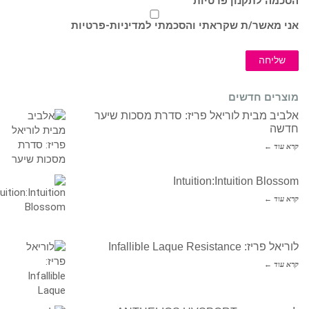
הסכמה לתקנון פרטיות
אני מאשר/ת שקראתי והסכמתי ל
מדיניות-פרטיות
שליחה
מוצרים חדשים
אלביב מבית לוריאל פריז: סדרת מסכות שיער
חדשה
קרא עוד ←
Intuition:Intuition Blossom
קרא עוד ←
לוריאל פריז: Infallible Laque Resistance
קרא עוד ←