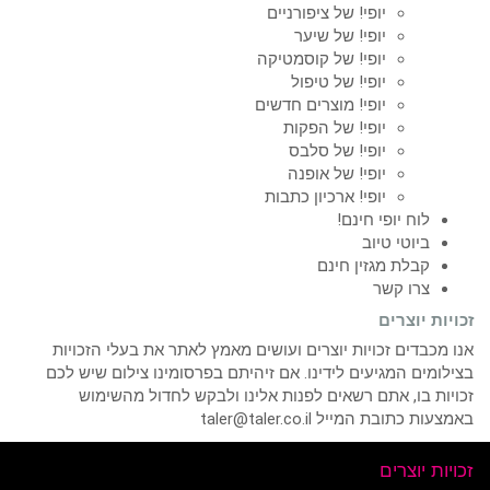
יופי! של ציפורניים
יופי! של שיער
יופי! של קוסמטיקה
יופי! של טיפול
יופי! מוצרים חדשים
יופי! של הפקות
יופי! של סלבס
יופי! של אופנה
יופי! ארכיון כתבות
לוח יופי חינם!
ביוטי טיוב
קבלת מגזין חינם
צרו קשר
זכויות יוצרים
אנו מכבדים זכויות יוצרים ועושים מאמץ לאתר את בעלי הזכויות
בצילומים המגיעים לידינו. אם זיהיתם בפרסומינו צילום שיש לכם
זכויות בו, אתם רשאים לפנות אלינו ולבקש לחדול מהשימוש
באמצעות כתובת המייל taler@taler.co.il
זכויות יוצרים