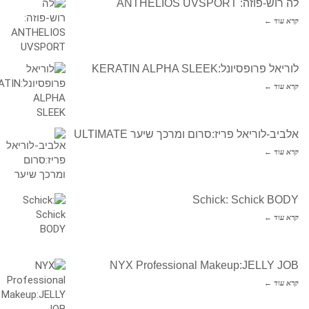
לה רוש-פוזה: ANTHELIOS UVSPORT
קרא עוד ←
לוריאל פרופסיונל:KERATIN ALPHA SLEEK
קרא עוד ←
אלביב-לוריאל פריז:סרום ומרכך שיער ULTIMATE
קרא עוד ←
Schick: Schick BODY
קרא עוד ←
NYX Professional Makeup:JELLY JOB
קרא עוד ←