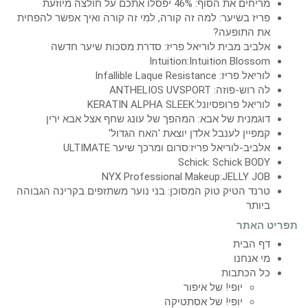
מריחים את הסוף: 46% יפסלו אתכם על חולצה מיוזעת
פריז בשיער: למה זה קורה, למי זה קורה ואיך אפשר להפחית
את התופעה?
אלביב מבית לוריאל פריז: סדרת מסכות שיער חדשה
Intuition:Intuition Blossom
לוריאל פריז: Infallible Laque Resistance
לה רוש-פוזה: ANTHELIOS UVSPORT
לוריאל פרופסיונל:KERATIN ALPHA SLEEK
דוגמנית של אבא: המהפך של עונג שחף אצל אבא ירין
קמפיין לענבל אלדן יוצאת 'האח הגדול'
אלביב-לוריאל פריז:סרום ומרכך שיער ULTIMATE
Schick: Schick BODY
NYX Professional Makeup:JELLY JOB
טרנד הטיק טוק המסוכן: בני נוער משתזפים בקרינה הגבוהה
ביותר
תפריט האתר
דף הבית
מי אנחנו
כל הכתבות
יופי! של איפור
יופי! של אסתטיקה