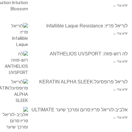
קרא עוד ←
לוריאל פריז: Infallible Laque Resistance
קרא עוד ←
לה רוש-פוזה: ANTHELIOS UVSPORT
קרא עוד ←
לוריאל פרופסיונל:KERATIN ALPHA SLEEK
קרא עוד ←
אלביב-לוריאל פריז:סרום ומרכך שיער ULTIMATE
קרא עוד ←