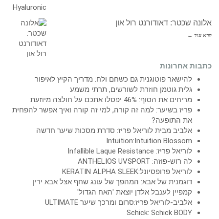
אלונה שכטר: דאודורנט רול און
קרא עוד ←
כתבות אחרונות
להישאר פוטוגנית גם כשחם ולח: מדריך הקיץ לאיפור
גלית גוטמן חוזרת לשורשים, תרתי משמע
מריחים את הסוף: 46% יפסלו אתכם על חולצה מיוזעת
פריז בשיער: למה זה קורה, למי זה קורה ואיך אפשר להפחית
את התופעה?
אלביב מבית לוריאל פריז: סדרת מסכות שיער חדשה
Intuition:Intuition Blossom
לוריאל פריז: Infallible Laque Resistance
לה רוש-פוזה: ANTHELIOS UVSPORT
לוריאל פרופסיונל:KERATIN ALPHA SLEEK
דוגמנית של אבא: המהפך של עונג שחף אצל אבא ירין
קמפיין לענבל אלדן יוצאת 'האח הגדול'
אלביב-לוריאל פריז:סרום ומרכך שיער ULTIMATE
Schick: Schick BODY