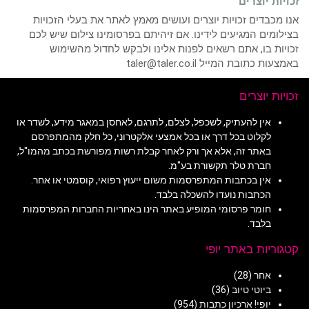
זכויות יוצרים
אנו מכבדים זכויות יוצרים ועושים מאמץ לאתר את בעלי הזכויות
בצילומים המגיעים לידינו. אם זיהיתם בפרסומינו צילום שיש לכם
זכויות בו, אתם רשאים לפנות אלינו ולבקש לחדול מהשימוש
באמצעות כתובת המייל taler@taler.co.il
זכויות יוצרים
אין להעתיק, לשכפל, לצלם, לתרגם, לאחסן במאגר מידע, לשדר או
לקלוט בכל דרך או בכל אמצעי אלקטרוני, כל חלק מהמתפרסם
באתר זה, אלא אך ורק לאחר קבלת רשות מפורשת בכתב מהמו"ל,
חברת טלר תקשורת בע"מ.
אין בכתבות המתפרסמות משום ייעוץ רפואי, קוסמטי או אחר.
הכתבות נועדו להשכלה בלבד.
חומר פרסומי המופיע באתר הינו באחריות החברות המפרסמות
בלבד.
קטגוריות באתר יופי
אחר
(28)
ביוטי טיוב
(36)
יופי! ארכיון כתבות
(954)