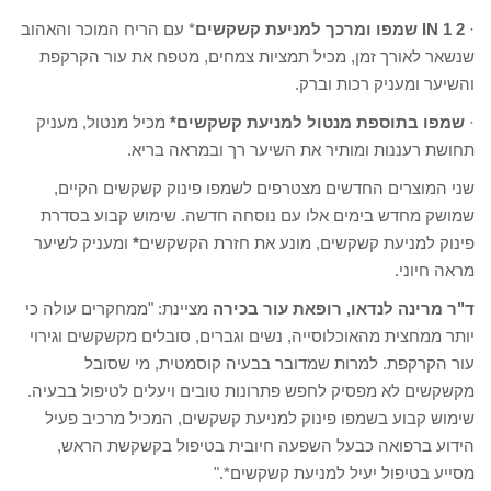
·
2 IN 1
שמפו ומרכך למניעת קשקשים
* עם הריח המוכר והאהוב
שנשאר לאורך זמן, מכיל תמציות צמחים, מטפח את עור הקרקפת
והשיער ומעניק רכות וברק.
·
שמפו בתוספת מנטול
למניעת קשקשים*
מכיל מנטול, מעניק
תחושת רעננות ומותיר את השיער רך ובמראה בריא.
שני המוצרים החדשים מצטרפים לשמפו פינוק קשקשים הקיים,
שמושק מחדש בימים אלו עם נוסחה חדשה. שימוש קבוע בסדרת
פינוק למניעת קשקשים, מונע את חזרת הקשקשים
*
ומעניק לשיער
מראה חיוני.
ד"ר מרינה לנדאו, רופאת עור בכירה
מציינת: "ממחקרים עולה כי
יותר ממחצית מהאוכלוסייה, נשים וגברים, סובלים מקשקשים וגירוי
עור הקרקפת. למרות שמדובר בבעיה קוסמטית, מי שסובל
מקשקשים לא מפסיק לחפש פתרונות טובים ויעלים לטיפול בבעיה.
שימוש קבוע בשמפו פינוק למניעת קשקשים, המכיל מרכיב פעיל
הידוע ברפואה כבעל השפעה חיובית בטיפול בקשקשת הראש,
מסייע בטיפול יעיל למניעת קשקשים*."