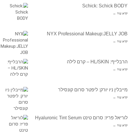
Schick: Schick BODY
קרא עוד ←
NYX Professional Makeup:JELLY JOB
קרא עוד ←
הרבלייף: HL/SKIN – קרם לילה
קרא עוד ←
מייבלין ניו יורק: ליפטר סרום קונסילר
קרא עוד ←
לוריאל פריז: סרום טינט Hyaluronic Tint Serum
קרא עוד ←