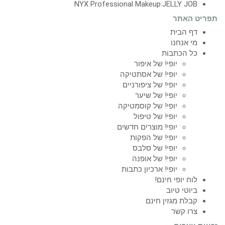
NYX Professional Makeup:JELLY JOB
תפריט האתר
דף הבית
מי אנחנו
כל הכתבות
יופי! של איפור
יופי! של אסתטיקה
יופי! של ציפורניים
יופי! של שיער
יופי! של קוסמטיקה
יופי! של טיפול
יופי! מוצרים חדשים
יופי! של הפקות
יופי! של סלבס
יופי! של אופנה
יופי! ארכיון כתבות
לוח יופי חינם!
ביוטי טיוב
קבלת מגזין חינם
צרו קשר