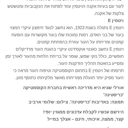
לעור עם בעיות אקנה הויטמין עוזר לפתוח את הנקבוביות ומטשטש
צלקות של אקנה.
ויטמין E
ויטמין E נתגלה בשנת 1923, הוא נחשב לנוגד חימצון עיקרי המצוי
בעור של בני האדם. רמות נמוכות שלו בעור מקושרות עם הופעת
קמטים ומריחתו על העור עוזרת בהפחתת קמטים.
ויטמין E נחשב כאנטי אוקסידנט עיקרי בהגנת העור מרדיקלים
חופשיים, כולל נזקי שמש, שומר על בריחת הלחות מהעור לאורך זמן
ומסייע בהאטת תהליך הזדקנות העור.
תרומתו של ויטמין E בתחום הקוסמטיקה וטיפוח העור מראה כי
העור מפיק יותר תועלת ממריחתו מאשר מלקיחתו כתוסף מזון.
אורלי שגיא היא מדריכה ראשית בחברת הקוסמטיקה
'כריסטינה'
תמונה: באדיבות 'כריסטינה'. צילום: שלומי ארביב
הירשם עכשיו לקבלת עדכונים ממגזין יופי!
קצר, ממצה, איכותי, חינם – אצלך במייל