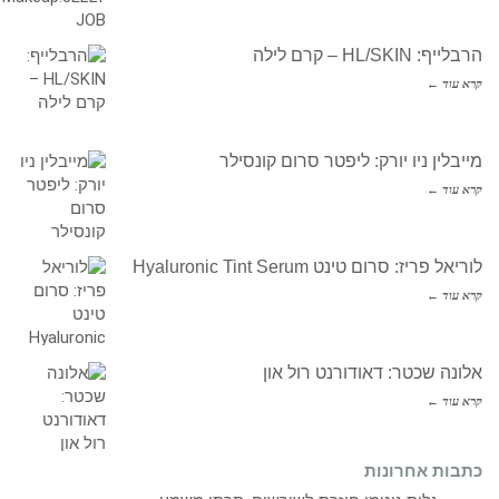
הרבלייף: HL/SKIN – קרם לילה
קרא עוד ←
מייבלין ניו יורק: ליפטר סרום קונסילר
קרא עוד ←
לוריאל פריז: סרום טינט Hyaluronic Tint Serum
קרא עוד ←
אלונה שכטר: דאודורנט רול און
קרא עוד ←
כתבות אחרונות