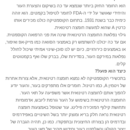
הוא החומר החזק ביותר שנמצא עד כה בשיקום והצערת העור
והיחידי שאושר על ידי ה-FDA לחומר לטיפול בקמטים. הוא זוהה
כימית כבר בשנת 1931. בתחום הקוסמטיקה כולנו מכירים אותו
כרטין A שהוא למעשה חומצה רטינואית.
גילוי נפלאות החומצה הרטינואית שינה את פני הרפואה הקוסמטית.
אם עד כה יכולנו להשתמש רק באמצעי הסוואה כמו מייק-אפ ואיפור,
או באמצעים כירורגיים, כיום יש לנו סוכן-שינוי אמיתי שיכול לחולל
נפלאות במירקם העור, בסדירות שלו, בברק שלו ואף בקמטוטים
קלים.
כיצד הוא פועל?
בתכשירי הקוסמטיקה לא נמצא חומצה רטינואית, אלא צורות אחרות
של ויטמין A, כמו רטינול. חומרים אלו מתפרקים בעור, והעור יודע
להפוך אותם לחומצה רטינואית אשר משפיעה על תאי העור.
החומצה הרטינואית בשימוש על העור גורמת ליובש, אדמומיות
ותחושת קילוף המזכירה פילינג. עור שטופל באמצעות חומצה
רטינואית נראה חלק בריא ומוצק יותר בשל השינויים באפידרמיס
ובדרמיס הן בצורתו החיצונית ובתפקודו. כמו כן, תהיה הגברה של
ייצור הקולגן והאלסטין בעור וחידוש מהיר של תאי העור.