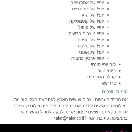
יופי! של אסתטיקה
יופי! של ציפורניים
יופי! של שיער
יופי! של קוסמטיקה
יופי! של טיפול
יופי! מוצרים חדשים
יופי! של הפקות
יופי! של סלבס
יופי! של אופנה
יופי! ארכיון כתבות
לוח יופי חינם!
ביוטי טיוב
קבלת מגזין חינם
צרו קשר
זכויות יוצרים
אנו מכבדים זכויות יוצרים ועושים מאמץ לאתר את בעלי הזכויות
בצילומים המגיעים לידינו. אם זיהיתם בפרסומינו צילום שיש לכם
זכויות בו, אתם רשאים לפנות אלינו ולבקש לחדול מהשימוש
באמצעות כתובת המייל taler@taler.co.il