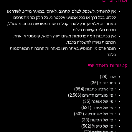
זכויות יוצרים
אין להעתיק, לשכפל, לצלם, לתרגם, לאחסן במאגר מידע, לשדר או
לקלוט בכל דרך או בכל אמצעי אלקטרוני, כל חלק מהמתפרסם
באתר זה, אלא אך ורק לאחר קבלת רשות מפורשת בכתב מהמו"ל,
חברת טלר תקשורת בע"מ.
אין בכתבות המתפרסמות משום ייעוץ רפואי, קוסמטי או אחר.
הכתבות נועדו להשכלה בלבד.
חומר פרסומי המופיע באתר הינו באחריות החברות המפרסמות
בלבד.
קטגוריות באתר יופי
אחר
(28)
ביוטי טיוב
(36)
יופי! ארכיון כתבות
(954)
יופי! מוצרים חדשים
(2,566)
יופי! של אופנה
(35)
יופי! של איפור
(631)
יופי! של אסתטיקה
(502)
יופי! של הפקות
(33)
יופי! של טיפול
(502)