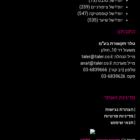
יופי! של סלבס
(73)
יופי! של ציפורניים
(259)
יופי! של קוסמטיקה
(547)
יופי! של שיער
(535)
כתובתנו
טלר תקשורת בע"מ
משעול דר 10, חולון
מייל הנהלה: taler@taler.co.il
מייל מערכת: anat@taler.co.il
טלפון (רב קווי): 03-6839666
פקס: 03-6839626
מדיניות האתר
|
הצהרת נגישות
|
מדיניות פרטיות
| תנאי שימוש
תכנות ע״י
פתרונות אינטרנט
.