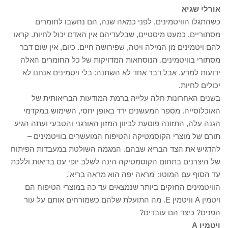
אורלי שגיא
כשהתגלו הוויטמינים, לפני כמאה שנה, הם נחשבו לחומרים
מסתוריים, כמעט מיסטיים, שבלעדיהם אין האדם יכול לחיות. קראו
להם ויטמינים מן המילה ויטה, שפירושה חיים. כיום, אין שום דבר
מסתורי בוויטמינים. הנוסחאות המדויקות של כל החומרים האלה
ידועות למדע. אבל דבר אחד לא השתנה: בלי ויטמינים אנחנו לא
יכולים לחיות.
בשנים האחרונות חלה עלייה ברמת המודעות הבריאותית של
האוכלוסייה. מספר המעשנים ירד באופן יחסי, השימוש במקדמי
הגנה עלה, התזונה פוסעת לכיוון המזון האורגני והטבעי ועתה הגיע
תורם של מוצרי הקוסמטיקה והטיפוח המועשרים בוויטמינים –
להדגיש את הצד הבריא שבהם. המגמה השולטת במעבדות הפיתוח
של היצרנים בתחום הקוסמטיקה הינה לשלב יופי עם בריאות וללכת
עד הסוף עם המוטו: 'מראה יפה הוא מראה בריא'.
הוויטמינים החזקים ביותר שנמצאים עד כה במוצרי הטיפוח הם
ויטמין A וויטמין E. מה התועלת שלהם כשמורחים אותם על עור
הפנים? כיצד הם עובדים?
ויטמין A