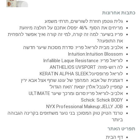
כתבות אחרונות
גלית גוטמן חוזרת לשורשים, תרתי משמע
מריחים את הסוף: 46% יפסלו אתכם על חולצה מיוזעת
פריז בשיער: למה זה קורה, למי זה קורה ואיך אפשר להפחית
את התופעה?
אלביב מבית לוריאל פריז: סדרת מסכות שיער חדשה
Intuition:Intuition Blossom
לוריאל פריז: Infallible Laque Resistance
לה רוש-פוזה: ANTHELIOS UVSPORT
לוריאל פרופסיונל:KERATIN ALPHA SLEEK
דוגמנית של אבא: המהפך של עונג שחף אצל אבא ירין
קמפיין לענבל אלדן יוצאת 'האח הגדול'
אלביב-לוריאל פריז:סרום ומרכך שיער ULTIMATE
Schick: Schick BODY
NYX Professional Makeup:JELLY JOB
טרנד הטיק טוק המסוכן: בני נוער משתזפים בקרינה הגבוהה
ביותר
תפריט האתר
דף הבית