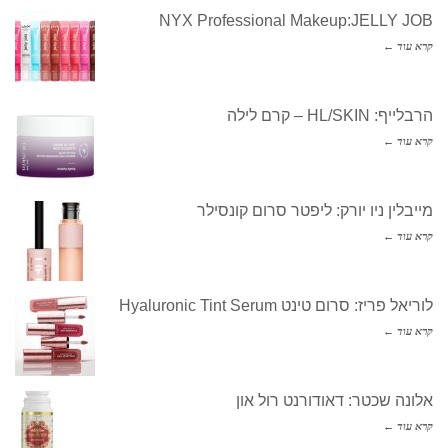
NYX Professional Makeup:JELLY JOB
קרא עוד ←
הרבלייף: HL/SKIN – קרם לילה
קרא עוד ←
מייבלין ניו יורק: ליפטר סרום קונסילר
קרא עוד ←
לוריאל פריז: סרום טינט Hyaluronic Tint Serum
קרא עוד ←
אלונה שכטר: דאודורנט רול און
קרא עוד ←