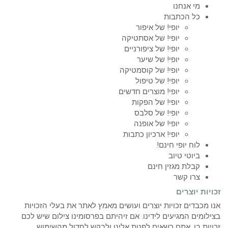
מי אנחנו
כל הכתבות
יופי! של איפור
יופי! של אסתטיקה
יופי! של ציפורניים
יופי! של שיער
יופי! של קוסמטיקה
יופי! של טיפול
יופי! מוצרים חדשים
יופי! של הפקות
יופי! של סלבס
יופי! של אופנה
יופי! ארכיון כתבות
לוח יופי חינם!
ביוטי טיוב
קבלת מגזין חינם
צרו קשר
זכויות יוצרים
אנו מכבדים זכויות יוצרים ועושים מאמץ לאתר את בעלי הזכויות
בצילומים המגיעים לידינו. אם זיהיתם בפרסומינו צילום שיש לכם
זכויות בו, אתם רשאים לפנות אלינו ולבקש לחדול מהשימוש