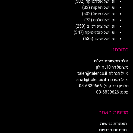
יופי! של אסתטיקה
(502)
יופי! של הפקות
(33)
יופי! של טיפול
(502)
יופי! של סלבס
(73)
יופי! של ציפורניים
(259)
יופי! של קוסמטיקה
(547)
יופי! של שיער
(535)
כתובתנו
טלר תקשורת בע"מ
משעול דר 10, חולון
מייל הנהלה: taler@taler.co.il
מייל מערכת: anat@taler.co.il
טלפון (רב קווי): 03-6839666
פקס: 03-6839626
מדיניות האתר
|
הצהרת נגישות
|
מדיניות פרטיות