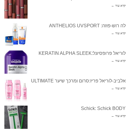
קרא עוד ←
לה רוש-פוזה: ANTHELIOS UVSPORT
קרא עוד ←
לוריאל פרופסיונל:KERATIN ALPHA SLEEK
קרא עוד ←
אלביב-לוריאל פריז:סרום ומרכך שיער ULTIMATE
קרא עוד ←
Schick: Schick BODY
קרא עוד ←