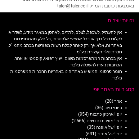
באמצעות כתובת המייל taler@taler.co.il
זכויות יוצרים
אין להעתיק, לשכפל, לצלם, לתרגם, לאחסן במאגר מידע, לשדר או
לקלוט בכל דרך או בכל אמצעי אלקטרוני, כל חלק מהמתפרסם
באתר זה, אלא אך ורק לאחר קבלת רשות מפורשת בכתב מהמו"ל,
חברת טלר תקשורת בע"מ.
אין בכתבות המתפרסמות משום ייעוץ רפואי, קוסמטי או אחר.
הכתבות נועדו להשכלה בלבד.
חומר פרסומי המופיע באתר הינו באחריות החברות המפרסמות
בלבד.
קטגוריות באתר יופי
אחר
(28)
ביוטי טיוב
(36)
יופי! ארכיון כתבות
(954)
יופי! מוצרים חדשים
(2,566)
יופי! של אופנה
(35)
יופי! של איפור
(631)