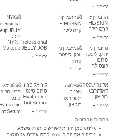
קרא עוד ←
הרבלייף:
HL/SKIN –
קרם לילה
קרא עוד ←
NYX Professional
מייבלין ניו
Makeup:JELLY JOB
יורק: ליפטר
קרא עוד ←
סרום
קונסילר
קרא עוד ←
אלונה שכטר:
לוריאל פריז:
דאודורנט
סרום טינט
רול און
Hyaluronic
Tint Serum
קרא עוד ←
קרא עוד ←
כתבות אחרונות
גלית גוטמן חוזרת לשורשים, תרתי משמע
מריחים את הסוף: 46% יפסלו אתכם על חולצה