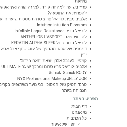
מיוזעת
פריז בשיער: למה זה קורה, למי זה קורה ואיך אפש
להפחית את התופעה?
אלביב מבית לוריאל פריז: סדרת מסכות שיער חדש
Intuition:Intuition Blossom
לוריאל פריז: Infallible Laque Resistance
לה רוש-פוזה: ANTHELIOS UVSPORT
לוריאל פרופסיונל:KERATIN ALPHA SLEEK
דוגמנית של אבא: המהפך של עונג שחף אצל אבא
ירין
קמפיין לענבל אלדן יוצאת 'האח הגדול'
אלביב-לוריאל פריז:סרום ומרכך שיער ULTIMATE
Schick: Schick BODY
NYX Professional Makeup:JELLY JOB
טרנד הטיק טוק המסוכן: בני נוער משתזפים בקרינ
הגבוהה ביותר
תפריט האתר
דף הבית
מי אנחנו
כל הכתבות
יופי! של איפור