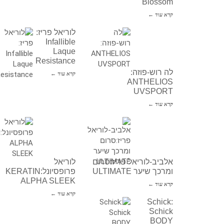
Blossom
קרא עוד ←
לוריאל פריז:
Infallible
Laque
Resistance
לה רוש-פוזה:
קרא עוד ←
ANTHELIOS
UVSPORT
קרא עוד ←
אלביב-לוריאל פריז:סרום
לוריאל
ומרכך שיער ULTIMATE
פרופסיונל:KERATIN
ALPHA SLEEK
קרא עוד ←
קרא עוד ←
Schick:
Schick
BODY