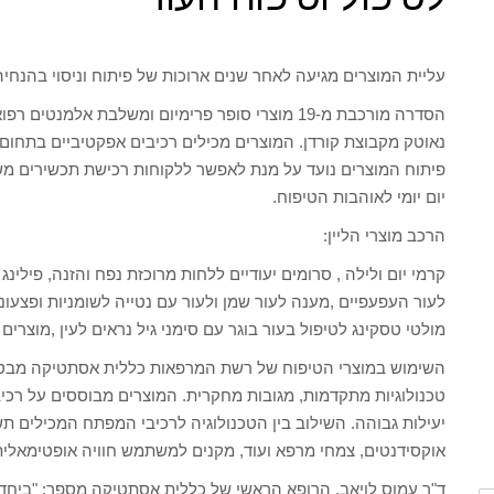
עליית המוצרים מגיעה לאחר שנים ארוכות של פיתוח וניסוי בהנחי
הסדרה מורכבת מ-19 מוצרי סופר פרימיום ומשלבת אלמ
נאוטק מקבוצת קורדן. המוצרים מכילים רכיבים אפקטיביים בתחום ה
פיתוח המוצרים נועד על מנת לאפשר ללקוחות רכישת תכשירים משל
יום יומי לאוהבות הטיפוח.
הרכב מוצרי הליין:
קרמי יום ולילה , סרומים יעודיים ללחות מרוכזת נפח והזנה, פילינג 
לעור העפעפיים ,מענה לעור שמן ולעור עם נטייה לשומניות ופצעוני
מולטי טסקינג לטיפול בעור בוגר עם סימני גיל נראים לעין ,מוצרים ל
השימוש במוצרי הטיפוח של רשת המרפאות כללית אסתטיקה מבטי
טכנולוגיות מתקדמות, מגובות מחקרית. המוצרים מבוססים על רכי
יעילות גבוהה. השילוב בין הטכנולוגיה לרכיבי המפתח המכילים ת
אוקסידנטים, צמחי מרפא ועוד, מקנים למשתמש חוויה אופטימאלית
ד"ר עמוס לויאב, הרופא הראשי של כללית אסתטיקה מספר: "ביחד 