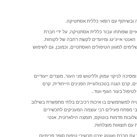
ה ובשיתוף עם רופאי כללית אסתטיקה.
נטים רפואיים שפותחו עבור כללית אסתטיקה, על ידי חברת
אנטי אייג'ינג ומיועדים לקשת רחבה של לקוחות.
ימים למגוון הטיפולים האסתטיים, וכמובן, גם לשימוש
ומסיכה לניקוי עמוק ולליטוש פני העור, מוצרים ייעודיים
ם, קרם הגנה בטכנולוגיית הפנינים הייחודית, קרם
טיפול בעור הגוף ועוד..
ח למשתמשים בו איכות רכיבים בלתי מתפשרת בשילוב
בי מפתח פעילים רבי עוצמה המעניקים לתכשירים
שלובות מדמות בוטוקס, חומצה הילארונית, אנטי
 עם תוצאות מוצלחות.
עם חברת נאוטק יצרנו תכשירי טיפוח סופר פרימיום