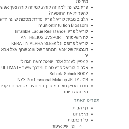
מיוזעת
פריז בשיער: למה זה קורה, למי זה קורה ואיך אפש
להפחית את התופעה?
אלביב מבית לוריאל פריז: סדרת מסכות שיער חדש
Intuition:Intuition Blossom
לוריאל פריז: Infallible Laque Resistance
לה רוש-פוזה: ANTHELIOS UVSPORT
לוריאל פרופסיונל:KERATIN ALPHA SLEEK
דוגמנית של אבא: המהפך של עונג שחף אצל אבא
ירין
קמפיין לענבל אלדן יוצאת 'האח הגדול'
אלביב-לוריאל פריז:סרום ומרכך שיער ULTIMATE
Schick: Schick BODY
NYX Professional Makeup:JELLY JOB
טרנד הטיק טוק המסוכן: בני נוער משתזפים בקרינ
הגבוהה ביותר
תפריט האתר
דף הבית
מי אנחנו
כל הכתבות
יופי! של איפור