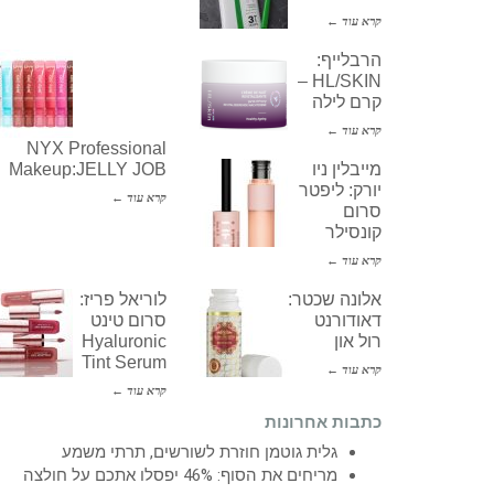
קרא עוד ←
הרבלייף:
HL/SKIN –
קרם לילה
קרא עוד ←
NYX Professional
מייבלין ניו
Makeup:JELLY JOB
יורק: ליפטר
קרא עוד ←
סרום
קונסילר
קרא עוד ←
אלונה שכטר:
לוריאל פריז:
דאודורנט
סרום טינט
רול און
Hyaluronic
Tint Serum
קרא עוד ←
קרא עוד ←
כתבות אחרונות
גלית גוטמן חוזרת לשורשים, תרתי משמע
מריחים את הסוף: 46% יפסלו אתכם על חולצה