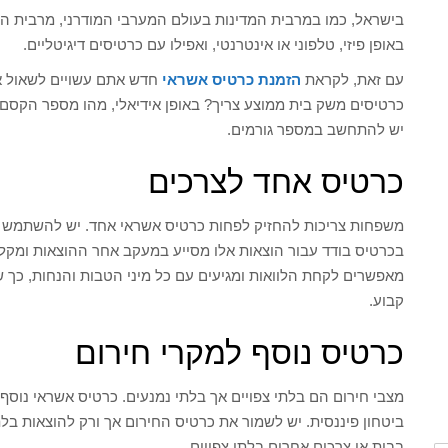
בישראל, כמו במרבית המדינות בעולם המערבי המודרני, מרבית ה
באופן פיזי, טלפוני או אינטרנטי, ואפילו עם כרטיסים דיגיטליים.
עם זאת, לקראת
הזמנת כרטיס אשראי
חדש אתם עשויים לשאול את
כרטיסים משק בית ממוצע צריך? באופן אידיאלי, מהו מספר הקס
יש להתחשב במספר גורמים.
כרטיס אחד לצרכים
משפחות צריכות להחזיק לפחות כרטיס אשראי אחד. יש להשתמש בכ
בכרטיס בודד עבור הוצאות אלו מסייע במעקב אחר ההוצאות ומקל ע
מאפשרים לקחת הלוואות ומגיעים עם כל מיני הטבות והנחות, 
קבוע.
כרטיס נוסף למקרי חירום
מצבי חירום הם בלתי צפויים אך בלתי נמנעים. כרטיס אשראי נוסף
ביטחון פיננסית. יש לשמור את כרטיס החירום אך ורק להוצאות בלתי
בבית או צרכים אחרים בלתי צפויים.