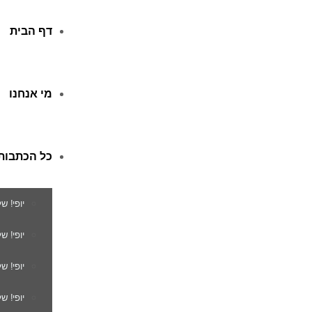
דף הבית
מי אנחנו
כל הכתבות
יופי! ש
יופי! 
יופי! ש
יופי! ש