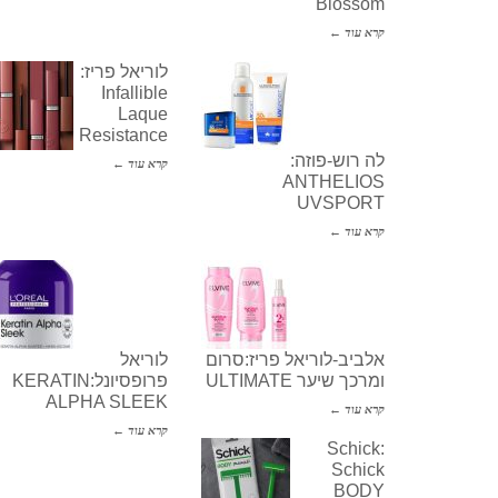
Blossom
קרא עוד ←
לוריאל פריז:
Infallible
Laque
Resistance
לה רוש-פוזה:
קרא עוד ←
ANTHELIOS
UVSPORT
קרא עוד ←
אלביב-לוריאל פריז:סרום
לוריאל
ומרכך שיער ULTIMATE
פרופסיונל:KERATIN
ALPHA SLEEK
קרא עוד ←
קרא עוד ←
Schick:
Schick
BODY