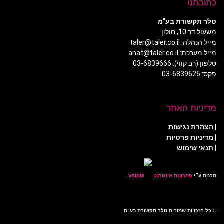
כתובתנו
טלר תקשורת בע"מ
משעול דר 10, חולון
מייל הנהלה: taler@taler.co.il
מייל מערכת: anat@taler.co.il
טלפון (רב קווי): 03-6839666
פקס: 03-6839626
מדיניות האתר
|
הצהרת נגישות
|
מדיניות פרטיות
| תנאי שימוש
תכנות ע״י
פתרונות אינטרנט
.
© כל הזכויות שמורות טלר תקשורת בע"מ