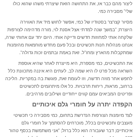
ליצור מהם כבר אז, את התחושה הזאת שיצרתי משהו שהוא כולו
שלי" מסבירה כמי.
מסיור קצרצר בסטודיו של כמי, אפשר לחוש מיד את האווירה
היוצרת; "במשך שנה למדתי אצל אסנת לוי, מורה מדהימה לצורפות
שלקחה אותי למחוזות חדשים ודייקה אותי. היום יחד עם אחותי שרה,
אנחנו מנהלות חנות תכשיטים ובכל פעם מחדש מוחמאות מהזמנות
שמתקבלות מהארץ ומחו"ל. זאת באמת ובתמים זכות גדולה".
את התכשיטים, כמי מספרת, היא מייצרת לאחר שהיא אוספת
השראה מכל פרט לו היא שמה לב. לעתים היא איננה מתכוונת כלל
לחפש אחר מוזה חדשה, וזו לעומת זאת, פוגשת בה במקריות. הליכה
ברחוב, מראות, ריחות תרבויות. כל אלו מיתרגמים לתכשיטים
ופריטים המביאים עמם קווים ייחודיים ושילובים מרהיבים.
הקפדה יתרה על חומרי גלם איכותיים
לצד מיומנות הצורפות הנדרשת בתחום, כמי מסבירה כי תכשיטי
מעצבים ותכשיטים בכלל, מוכרחים להסתמך על חומרי גלם
איכותיים; דבר שעבורה הוא כלל ברזל; "אני משתמשת בכסף טהור