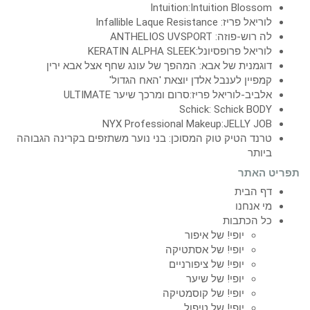
Intuition:Intuition Blossom
לוריאל פריז: Infallible Laque Resistance
לה רוש-פוזה: ANTHELIOS UVSPORT
לוריאל פרופסיונל:KERATIN ALPHA SLEEK
דוגמנית של אבא: המהפך של עונג שחף אצל אבא ירין
קמפיין לענבל אלדן יוצאת 'האח הגדול'
אלביב-לוריאל פריז:סרום ומרכך שיער ULTIMATE
Schick: Schick BODY
NYX Professional Makeup:JELLY JOB
טרנד הטיק טוק המסוכן: בני נוער משתזפים בקרינה הגבוהה
ביותר
תפריט האתר
דף הבית
מי אנחנו
כל הכתבות
יופי! של איפור
יופי! של אסתטיקה
יופי! של ציפורניים
יופי! של שיער
יופי! של קוסמטיקה
יופי! של טיפול