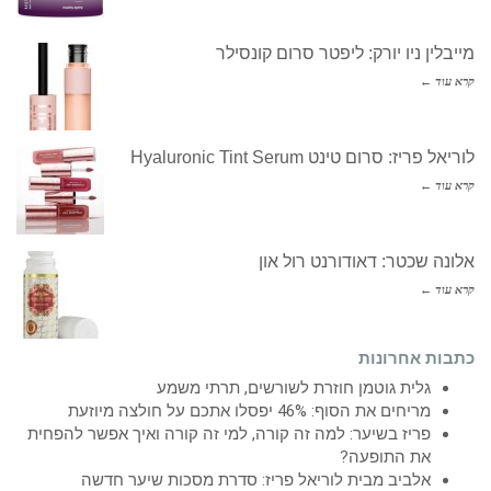
מייבלין ניו יורק: ליפטר סרום קונסילר
קרא עוד ←
לוריאל פריז: סרום טינט Hyaluronic Tint Serum
קרא עוד ←
אלונה שכטר: דאודורנט רול און
קרא עוד ←
כתבות אחרונות
גלית גוטמן חוזרת לשורשים, תרתי משמע
מריחים את הסוף: 46% יפסלו אתכם על חולצה מיוזעת
פריז בשיער: למה זה קורה, למי זה קורה ואיך אפשר להפחית
את התופעה?
אלביב מבית לוריאל פריז: סדרת מסכות שיער חדשה