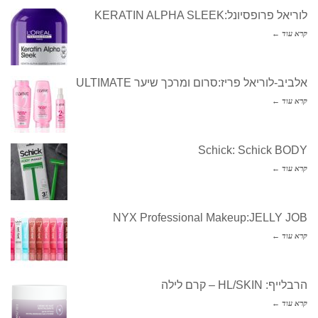
לוריאל פרופסיונל:KERATIN ALPHA SLEEK
קרא עוד ←
אלביב-לוריאל פריז:סרום ומרכך שיער ULTIMATE
קרא עוד ←
Schick: Schick BODY
קרא עוד ←
NYX Professional Makeup:JELLY JOB
קרא עוד ←
הרבלייף: HL/SKIN – קרם לילה
קרא עוד ←