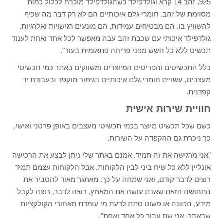
925, זהב 14 קרא וגולדפילד כשהגולדפילד מוכרח לכלול כמות
מסוימת של זהב. חומרי גלם איכותיים הם לא רק דבר מה שכיף
להשוויץ בו. הם מבטיחים עמידות, הם מונעים רגישויות ואלרגיות.
גולדפילד איכותי עם שכבת זהב עבה מאפשר לכל אחד ואחת לענוד
תכשיט ללא כל חשש מפני פריחה פתאומית בעור".
כלל התכשיטים והפריטים המיוצרים ומשווקים באתר כמי תכשיטי
מעצבים, עשויים חומרי גלם איכותיים בגימור מוקפד ובעבודת יד
קפדנית.
חוויית שירות אישית
כשם שכל תכשיט מיוצר בכמי תכשיטי מעצבים באופן פרטני ואישי,
כך ניכרת גם ההקפדה על השירות.
"אני מרגישה את זה תמיד. אמנם באתר שלי ניתן לבצע את הרכישה
אונליין ללא כל שיח ביני לבין הלקוחות, אבל הלקוחות עצמם תמיד
רוצים לדבר קודם, ואני שמחה על כך. מאתגר מאוד להסביר את
התחושה הזאת שאדם עושה את המאמץ, רוצה לדבר, רוצה לקבל
מידע, הכוונה או פשוט סתם לדעת מי עומדת מאחורי הקולקציות
שבאתר. אני שם עבור כל אחד ואחת".