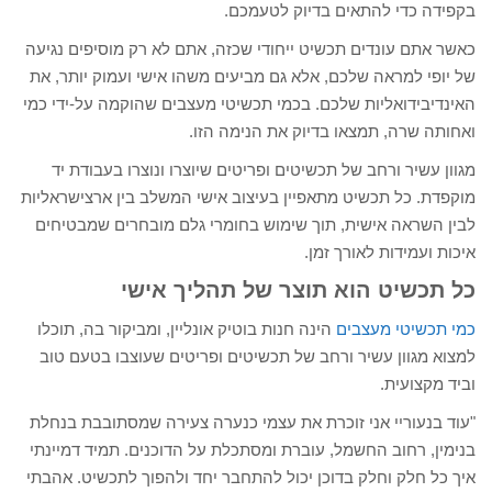
בקפידה כדי להתאים בדיוק לטעמכם.
כאשר אתם עונדים תכשיט ייחודי שכזה, אתם לא רק מוסיפים נגיעה
של יופי למראה שלכם, אלא גם מביעים משהו אישי ועמוק יותר, את
האינדיבידואליות שלכם. בכמי תכשיטי מעצבים שהוקמה על-ידי כמי
ואחותה שרה, תמצאו בדיוק את הנימה הזו.
מגוון עשיר ורחב של תכשיטים ופריטים שיוצרו ונוצרו בעבודת יד
מוקפדת. כל תכשיט מתאפיין בעיצוב אישי המשלב בין ארצישראליות
לבין השראה אישית, תוך שימוש בחומרי גלם מובחרים שמבטיחים
איכות ועמידות לאורך זמן.
כל תכשיט הוא תוצר של תהליך אישי
כמי תכשיטי מעצבים
הינה חנות בוטיק אונליין, ומביקור בה, תוכלו
למצוא מגוון עשיר ורחב של תכשיטים ופריטים שעוצבו בטעם טוב
וביד מקצועית.
"עוד בנעוריי אני זוכרת את עצמי כנערה צעירה שמסתובבת בנחלת
בנימין, רחוב החשמל, עוברת ומסתכלת על הדוכנים. תמיד דמיינתי
איך כל חלק וחלק בדוכן יכול להתחבר יחד ולהפוך לתכשיט. אהבתי