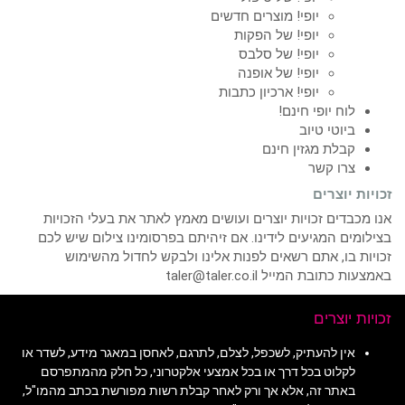
יופי! מוצרים חדשים
יופי! של הפקות
יופי! של סלבס
יופי! של אופנה
יופי! ארכיון כתבות
לוח יופי חינם!
ביוטי טיוב
קבלת מגזין חינם
צרו קשר
זכויות יוצרים
אנו מכבדים זכויות יוצרים ועושים מאמץ לאתר את בעלי הזכויות
בצילומים המגיעים לידינו. אם זיהיתם בפרסומינו צילום שיש לכם
זכויות בו, אתם רשאים לפנות אלינו ולבקש לחדול מהשימוש
באמצעות כתובת המייל taler@taler.co.il
זכויות יוצרים
אין להעתיק, לשכפל, לצלם, לתרגם, לאחסן במאגר מידע, לשדר או
לקלוט בכל דרך או בכל אמצעי אלקטרוני, כל חלק מהמתפרסם
באתר זה, אלא אך ורק לאחר קבלת רשות מפורשת בכתב מהמו"ל,