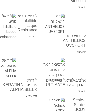
Blossom
קרא עוד ←
לוריאל פריז:
Infallible
Laque
Resistance
לה רוש-פוזה:
קרא עוד ←
ANTHELIOS
UVSPORT
קרא עוד ←
אלביב-לוריאל פריז:סרום
לוריאל
ומרכך שיער ULTIMATE
פרופסיונל:KERATIN
ALPHA SLEEK
קרא עוד ←
קרא עוד ←
Schick:
Schick
BODY