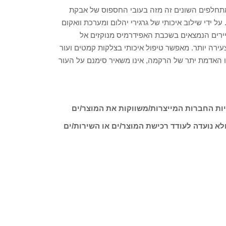
רואר: פילינג יהלום בעל 9 סוגי ראשים מתחלפים השונים זה מזה בעובי החספוס של אבקת
ל ידי שילוב איכותי של גרגירי יהלום ומערכת וואקום
שיירים הנמצאים בשכבת האפידרמיס מנוקזים אל
ירה יותר. מאפשר טיפול איכותי בצלקות קמטים ועור
ו האדמת יתר של הרקמה, אינו משאיר סימנם על העור
ות החברות המייצרות/משווקות את המוצר/ים
לא נועדה לעודד רכישת המוצר/ים או השירות/ים