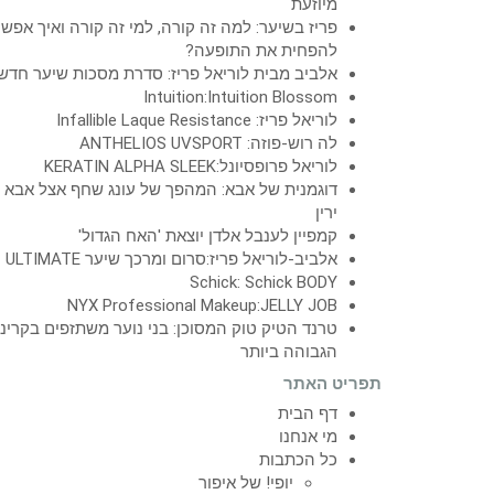
מיוזעת
פריז בשיער: למה זה קורה, למי זה קורה ואיך אפש
להפחית את התופעה?
אלביב מבית לוריאל פריז: סדרת מסכות שיער חדש
Intuition:Intuition Blossom
לוריאל פריז: Infallible Laque Resistance
לה רוש-פוזה: ANTHELIOS UVSPORT
לוריאל פרופסיונל:KERATIN ALPHA SLEEK
דוגמנית של אבא: המהפך של עונג שחף אצל אבא
ירין
קמפיין לענבל אלדן יוצאת 'האח הגדול'
אלביב-לוריאל פריז:סרום ומרכך שיער ULTIMATE
Schick: Schick BODY
NYX Professional Makeup:JELLY JOB
טרנד הטיק טוק המסוכן: בני נוער משתזפים בקרינ
הגבוהה ביותר
תפריט האתר
דף הבית
מי אנחנו
כל הכתבות
יופי! של איפור