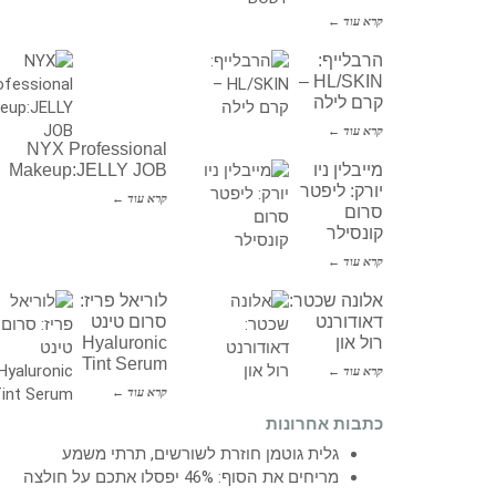
קרא עוד ←
הרבלייף:
HL/SKIN –
קרם לילה
קרא עוד ←
NYX Professional
מייבלין ניו
Makeup:JELLY JOB
יורק: ליפטר
קרא עוד ←
סרום
קונסילר
קרא עוד ←
אלונה שכטר:
לוריאל פריז:
דאודורנט
סרום טינט
רול און
Hyaluronic
Tint Serum
קרא עוד ←
קרא עוד ←
כתבות אחרונות
גלית גוטמן חוזרת לשורשים, תרתי משמע
מריחים את הסוף: 46% יפסלו אתכם על חולצה