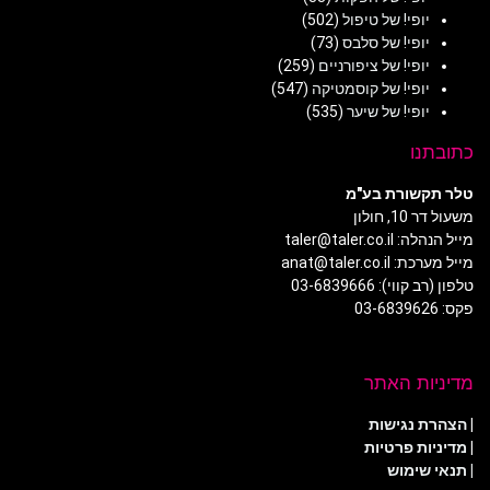
יופי! של טיפול
(502)
יופי! של סלבס
(73)
יופי! של ציפורניים
(259)
יופי! של קוסמטיקה
(547)
יופי! של שיער
(535)
כתובתנו
טלר תקשורת בע"מ
משעול דר 10, חולון
מייל הנהלה: taler@taler.co.il
מייל מערכת: anat@taler.co.il
טלפון (רב קווי): 03-6839666
פקס: 03-6839626
מדיניות האתר
|
הצהרת נגישות
|
מדיניות פרטיות
| תנאי שימוש