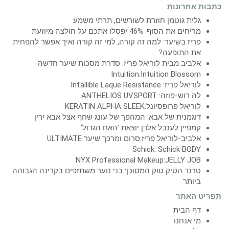
כתבות אחרונות
גלית גוטמן חוזרת לשורשים, תרתי משמע
מריחים את הסוף: 46% יפסלו אתכם על חולצה מיוזעת
פריז בשיער: למה זה קורה, למי זה קורה ואיך אפשר להפחית
את התופעה?
אלביב מבית לוריאל פריז: סדרת מסכות שיער חדשה
Intuition:Intuition Blossom
לוריאל פריז: Infallible Laque Resistance
לה רוש-פוזה: ANTHELIOS UVSPORT
לוריאל פרופסיונל:KERATIN ALPHA SLEEK
דוגמנית של אבא: המהפך של עונג שחף אצל אבא ירין
קמפיין לענבל אלדן יוצאת 'האח הגדול'
אלביב-לוריאל פריז:סרום ומרכך שיער ULTIMATE
Schick: Schick BODY
NYX Professional Makeup:JELLY JOB
טרנד הטיק טוק המסוכן: בני נוער משתזפים בקרינה הגבוהה
ביותר
תפריט האתר
דף הבית
מי אנחנו