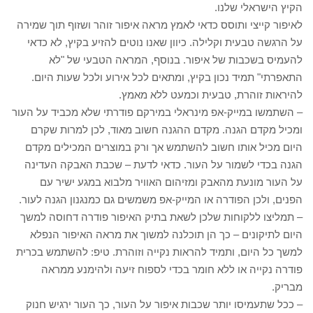
הקיץ הישראלי שלנו.
לאיפור קייצי ותוסס כדאי לאמץ מראה איפור זוהר ושזוף תוך שמירה
על הרגשה טבעית וקלילה. כיוון שאנו נוטים להזיע בקיץ, לא כדאי
להעמיס בשכבות של איפור. בנוסף, המראה הטבעי של "לא
התאפרתי" תמיד נכון בקיץ, ומתאים לכל אירוע ולכל שעות היום.
להיראות זוהרת, טבעית וכמעט ללא מאמץ.
– השתמשו במייק-אפ מינראלי במירקם פודרתי שלא מכביד על העור
ומכיל מקדם הגנה. מקדם ההגנה חשוב מאוד, לכן למרות שקרם
היום מכיל אותו חשוב להשתמש אך ורק במוצרים המכילים מקדם
הגנה בכדי לשמור על העור. כדאי לדעת – שכבת האבקה העדינה
על העור מונעת מהאבק ומזיהום האוויר מלבוא במגע ישיר עם
הפנים, ולכן הפודרה או המייק-אפ משמשים גם כמנגנון הגנה לעור.
– תמליצו ללקוחות שלכן לשאת בתיק האיפור פודרה דחוסה למשך
היום לתיקונים – כך הן תוכלנה למשוך את מראה האיפור הנפלא
למשך כל היום, ותמיד להראות נקייה וזוהרת. טיפ: להשתמש בכרית
פודרה נקייה או ללא חומר בכדי לספוח זיעה ולהימנע ממראה
מבריק.
– ככל שתעמיסו יותר שכבות איפור על העור, כך העור ירגיש חנוק