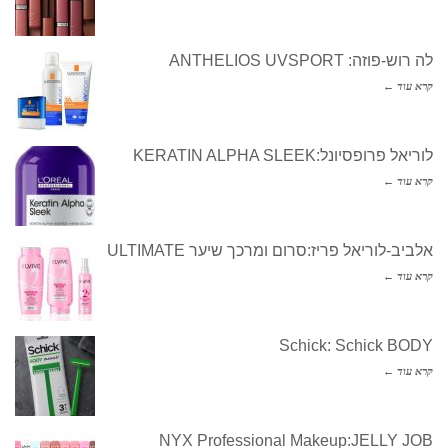
לה רוש-פוזה: ANTHELIOS UVSPORT
קרא עוד ←
לוריאל פרופסיונל:KERATIN ALPHA SLEEK
קרא עוד ←
אלביב-לוריאל פריז:סרום ומרכך שיער ULTIMATE
קרא עוד ←
Schick: Schick BODY
קרא עוד ←
NYX Professional Makeup:JELLY JOB