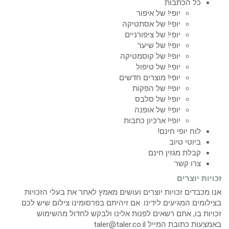
כל הכתבות
יופי! של איפור
יופי! של אסתטיקה
יופי! של ציפורניים
יופי! של שיער
יופי! של קוסמטיקה
יופי! של טיפול
יופי! מוצרים חדשים
יופי! של הפקות
יופי! של סלבס
יופי! של אופנה
יופי! ארכיון כתבות
לוח יופי חינם!
ביוטי טיוב
קבלת מגזין חינם
צרו קשר
זכויות יוצרים
אנו מכבדים זכויות יוצרים ועושים מאמץ לאתר את בעלי הזכויות
בצילומים המגיעים לידינו. אם זיהיתם בפרסומינו צילום שיש לכם
זכויות בו, אתם רשאים לפנות אלינו ולבקש לחדול מהשימוש
באמצעות כתובת המייל taler@taler.co.il