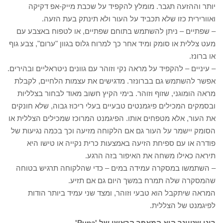
יותר וההזעה תגבר. מומלץ להקפיד על שכבת מייק-אפ דקיקה
ואוורירית כזו שלא תכביד על העור ולא תינתק בעת הזעה.
– שפתיים – ניתן להשתמש בתוחם שפתיים, או לטפוח באצבע עם
מעט צללית או סומק ומיד אחר כך למרוח גלוס בגוון "ערום", צבע גוף
או ברונז.
– עיניים – להקפיד על מראה נקי וזוהר עם גוונים ניטראליים ובהירים.
אפשר להשתמש גם בברונזר. מדגישים את עצמות הלחיים, לקבלת
מראה הומוגני, שזוף וזוהר. בימי הקיץ חשוב מאוד לבחור בצלליות
ובסמקים המכילים פיגמנטים טבעיים בעלי ריכוז גבוה, שלא חונקים
את העור, אלא מטפחים אותו. הפיגמנט המרוכז שמכילים הצללית או
הסומק יישמר על העור גם אם הלקוחה מזיעה וכך בכמה נגיעות של
פודרה או עם ספיחת הזיעה באמצעות כרית נקייה או טישו היא
תיראה כאילו משחה את האיפור בזה הרגע.
– השתמשו במסקרה עמידה במים – כדי שהלקוחה תרגיש בטוחה
שהמסקרה שלה תמרח במשך היום גם אם תזיע.
המראה שיתקבל הוא טבעי וזוהר, ומצד שני עמיד ביותר הודות
לפיגמנט של הצללית.
רונן שטיינר הוא המאפר הראשי של 'Pupa'