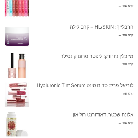
קרא עוד ←
הרבלייף: HL/SKIN – קרם לילה
קרא עוד ←
מייבלין ניו יורק: ליפטר סרום קונסילר
קרא עוד ←
לוריאל פריז: סרום טינט Hyaluronic Tint Serum
קרא עוד ←
אלונה שכטר: דאודורנט רול און
קרא עוד ←