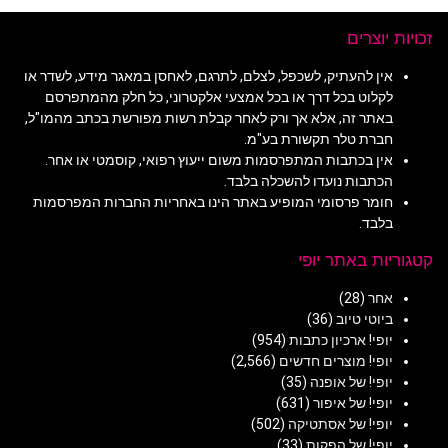
זכויות יוצרים
אין להעתיק, לשכפל, לצלם, לתרגם, לאחסן במאגר מידע, לשדר או
לקלוט בכל דרך או בכל אמצעי אלקטרוני, כל חלק מהמתפרסם
באתר זה, אלא אך ורק לאחר קבלת רשות מפורשת בכתב מהמו"ל,
חברת טלר תקשורת בע"מ.
אין בכתבות המתפרסמות משום ייעוץ רפואי, קוסמטי או אחר.
הכתבות נועדו להשכלה בלבד.
חומר פרסומי המופיע באתר הינו באחריות החברות המפרסמות
בלבד.
קטגוריות באתר יופי
אחר
(28)
ביוטי טיוב
(36)
יופי! ארכיון כתבות
(954)
יופי! מוצרים חדשים
(2,566)
יופי! של אופנה
(35)
יופי! של איפור
(631)
יופי! של אסתטיקה
(502)
יופי! של הפקות
(33)