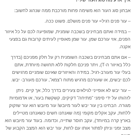
אבחון סוג העור הוא משימה פחות מורכבת ממה שנהוג לחשוב:
– עור פנים רגיל= עור פנים מושלם. פשוט ככה.
– במידה ואתם מבחינים בשכבה שומנית, שמופיעה לכם על כל איזור
הפנים, אזי עורכם שמן. עור שמן מאופיין לעיתים קרובות גם בפצעי
אקנה.
– אם אתם מבחינים בשכבה השומנית רק על חלק מפניכם (בדרך
כלל באיזור ה-T), ויתר פניכם חלקות ללא תחושה מיוחדת, אתם
בעלי עור מעורב-רגיל. במידה והאיזורים שאינם שומניים מרגישים
לכם יבשים, או שעורכם מרגיש מתוח ו"צמא", עורכם מעורב- יבש.
– עור יבש לא אופייני לגילאים צעירים בדרך כלל, אך קיים. ניתן
לזהותו על ידי סימני "מתיחה" דקיקים, קשקשת בעור, או אדמומיות
מגורה. הבחינו בין עור יבש לעור מיובש! עור מיובש הוא עור שזקוק
ללחות, עקב אקלים מקומי (מה שאנחנו חשים כשאנחנו מטיילים
בארץ קרה במיוחד), עקב חוסר שתייה, וכדומה. בעוד עור מיובש הוא
מצב זמני וניתן לפתור אותו עם לחות, עור יבש הוא המצב הקבוע של