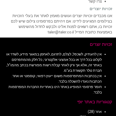
צרו קשר
זכויות יוצרים
אנו מכבדים זכויות יוצרים ועושים מאמץ לאתר את בעלי הזכויות
בצילומים המגיעים לידינו. אם זיהיתם בפרסומינו צילום שיש לכם
זכויות בו, אתם רשאים לפנות אלינו ולבקש לחדול מהשימוש
באמצעות כתובת המייל taler@taler.co.il
זכויות יוצרים
אין להעתיק, לשכפל, לצלם, לתרגם, לאחסן במאגר מידע, לשדר או
לקלוט בכל דרך או בכל אמצעי אלקטרוני, כל חלק מהמתפרסם
באתר זה, אלא אך ורק לאחר קבלת רשות מפורשת בכתב מהמו"ל,
חברת טלר תקשורת בע"מ.
אין בכתבות המתפרסמות משום ייעוץ רפואי, קוסמטי או אחר.
הכתבות נועדו להשכלה בלבד.
חומר פרסומי המופיע באתר הינו באחריות החברות המפרסמות
בלבד.
קטגוריות באתר יופי
אחר
(28)