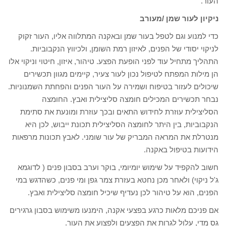
העור.
ניקיון לעור שמן /מעורב
כדי למנוע וגם לטפל בעור שמן ובאקנה המתלווה אליו, העור זקוק
לניקוי יסודי של הפנים, לאיזון רמת השומן, ולכיווץ הנקבוביות.
התהליך מתחיל עוד לפני הופעת הפצע. טיהור, איזון, חיטוי וניקוי אלו
הן מילות המפתח לטיפול נכון לעור צעיר, קיימים מגוון תכשירים
שיכולים לעזור בטיפוח ושמירה על העור הפנים והפחתת השמנוניות.
נבחר תכשירים המכילים חומצה סליצילית ואבץ. החומצה
הסליצילית עוזרת לחידוש התאים ובכך עוזרת ומונעת את סתימת
הנקבוביות, בין היתר לחומצה הסליצילית תכונת ייבוש, לכן היא
מנטרלת את המראה המבריק של עור שומני. לאבץ תכונות מרפאות
הידועות בטיפול באקנה.
חשוב להקפיד על שימוש יומיומי, בוקר וערב בסבון פנים ( לדוגמא
ג'ל ניקוי) ולאחר מכן נחטא בעזרת צמר גפן ומי פנים, כשהדגש במי
הפנים, הוא על טיהור לכן נעדיף שיכיל חומצה סליצילית ואבץ.
אם פניכם מלאות כרגע בפצעי אקנה, הימנעו משימוש בסבון גרגירים
גס מדי, עלול לגרות את הפצעים ולפצוע את העור.