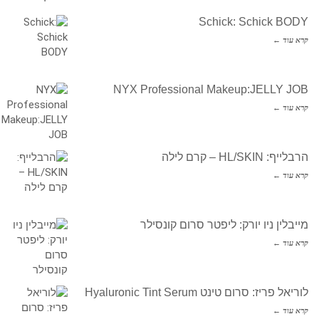
Schick: Schick BODY
קרא עוד ←
NYX Professional Makeup:JELLY JOB
קרא עוד ←
הרבלייף: HL/SKIN – קרם לילה
קרא עוד ←
מייבלין ניו יורק: ליפטר סרום קונסילר
קרא עוד ←
לוריאל פריז: סרום טינט Hyaluronic Tint Serum
קרא עוד ←