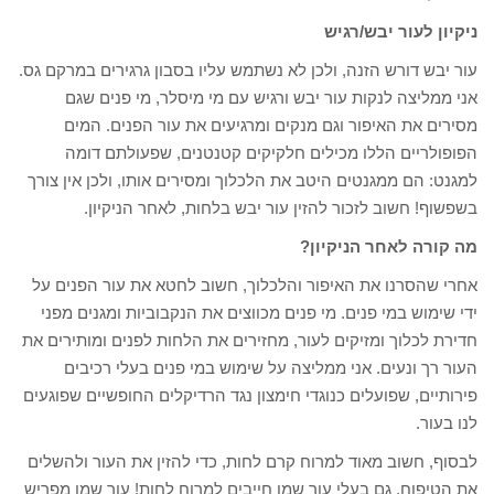
ניקיון לעור יבש/רגיש
עור יבש דורש הזנה, ולכן לא נשתמש עליו בסבון גרגירים במרקם גס.
אני ממליצה לנקות עור יבש ורגיש עם מי מיסלר, מי פנים שגם
מסירים את האיפור וגם מנקים ומרגיעים את עור הפנים. המים
הפופולריים הללו מכילים חלקיקים קטנטנים, שפעולתם דומה
למגנט: הם ממגנטים היטב את הלכלוך ומסירים אותו, ולכן אין צורך
בשפשוף! חשוב לזכור להזין עור יבש בלחות, לאחר הניקיון.
מה קורה לאחר הניקיון?
אחרי שהסרנו את האיפור והלכלוך, חשוב לחטא את עור הפנים על
ידי שימוש במי פנים. מי פנים מכווצים את הנקבוביות ומגנים מפני
חדירת לכלוך ומזיקים לעור, מחזירים את הלחות לפנים ומותירים את
העור רך ונעים. אני ממליצה על שימוש במי פנים בעלי רכיבים
פירותיים, שפועלים כנוגדי חימצון נגד הרדיקלים החופשיים שפוגעים
לנו בעור.
לבסוף, חשוב מאוד למרוח קרם לחות, כדי להזין את העור ולהשלים
את הטיפוח. גם בעלי עור שמן חייבים למרוח לחות! עור שמן מפריש