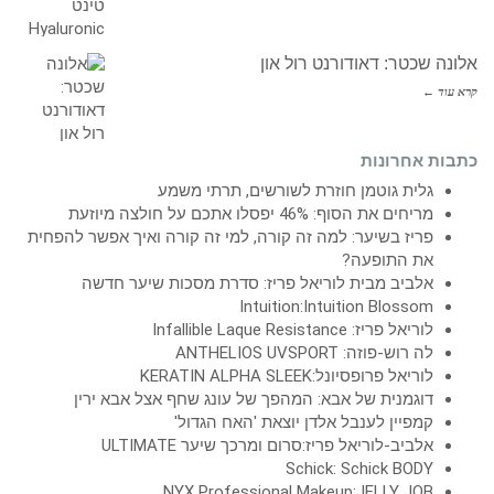
אלונה שכטר: דאודורנט רול און
קרא עוד ←
כתבות אחרונות
גלית גוטמן חוזרת לשורשים, תרתי משמע
מריחים את הסוף: 46% יפסלו אתכם על חולצה מיוזעת
פריז בשיער: למה זה קורה, למי זה קורה ואיך אפשר להפחית
את התופעה?
אלביב מבית לוריאל פריז: סדרת מסכות שיער חדשה
Intuition:Intuition Blossom
לוריאל פריז: Infallible Laque Resistance
לה רוש-פוזה: ANTHELIOS UVSPORT
לוריאל פרופסיונל:KERATIN ALPHA SLEEK
דוגמנית של אבא: המהפך של עונג שחף אצל אבא ירין
קמפיין לענבל אלדן יוצאת 'האח הגדול'
אלביב-לוריאל פריז:סרום ומרכך שיער ULTIMATE
Schick: Schick BODY
NYX Professional Makeup:JELLY JOB