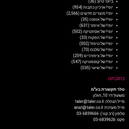
ביוטי טיוב
(36)
יופי! ארכיון כתבות
(954)
יופי! מוצרים חדשים
(2,566)
יופי! של אופנה
(35)
יופי! של איפור
(631)
יופי! של אסתטיקה
(502)
יופי! של הפקות
(33)
יופי! של טיפול
(502)
יופי! של סלבס
(73)
יופי! של ציפורניים
(259)
יופי! של קוסמטיקה
(547)
יופי! של שיער
(535)
כתובתנו
טלר תקשורת בע"מ
משעול דר 10, חולון
מייל הנהלה: taler@taler.co.il
מייל מערכת: anat@taler.co.il
טלפון (רב קווי): 03-6839666
פקס: 03-6839626