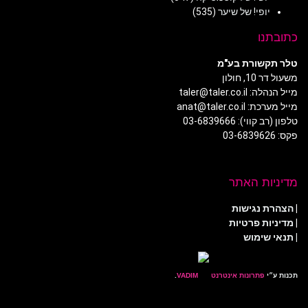
יופי! של שיער
(535)
כתובתנו
טלר תקשורת בע"מ
משעול דר 10, חולון
מייל הנהלה: taler@taler.co.il
מייל מערכת: anat@taler.co.il
טלפון (רב קווי): 03-6839666
פקס: 03-6839626
מדיניות האתר
|
הצהרת נגישות
|
מדיניות פרטיות
| תנאי שימוש
תכנות ע״י
פתרונות אינטרנט
.