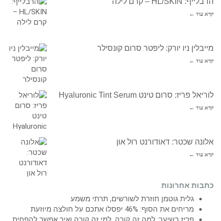
הרבלייף: HL/SKIN – קרם לילה
קרא עוד ←
מייבלין ניו יורק: ליפטר סרום קונסילר
קרא עוד ←
לוריאל פריז: סרום טינט Hyaluronic Tint Serum
קרא עוד ←
אלונה שכטר: דאודורנט רול און
קרא עוד ←
כתבות אחרונות
גלית גוטמן חוזרת לשורשים, תרתי משמע
מריחים את הסוף: 46% יפסלו אתכם על חולצה מיוזעת
פריז בשיער: למה זה קורה, למי זה קורה ואיך אפשר להפחית