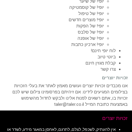
יופי! של שיער
יופי! של קוסמטיקה
יופי! של טיפול
יופי! מוצרים חדשים
יופי! של הפקות
יופי! של סלבס
יופי! של אופנה
יופי! ארכיון כתבות
לוח יופי חינם!
ביוטי טיוב
קבלת מגזין חינם
צרו קשר
זכויות יוצרים
אנו מכבדים זכויות יוצרים ועושים מאמץ לאתר את בעלי הזכויות
בצילומים המגיעים לידינו. אם זיהיתם בפרסומינו צילום שיש לכם
זכויות בו, אתם רשאים לפנות אלינו ולבקש לחדול מהשימוש
באמצעות כתובת המייל taler@taler.co.il
זכויות יוצרים
אין להעתיק, לשכפל, לצלם, לתרגם, לאחסן במאגר מידע, לשדר או