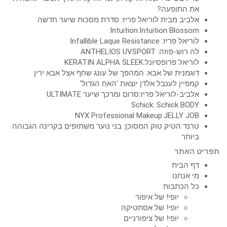
את התופעה?
אלביב מבית לוריאל פריז: סדרת מסכות שיער חדשה
Intuition:Intuition Blossom
לוריאל פריז: Infallible Laque Resistance
לה רוש-פוזה: ANTHELIOS UVSPORT
לוריאל פרופסיונל:KERATIN ALPHA SLEEK
דוגמנית של אבא: המהפך של עונג שחף אצל אבא ירין
קמפיין לענבל אלדן יוצאת 'האח הגדול'
אלביב-לוריאל פריז:סרום ומרכך שיער ULTIMATE
Schick: Schick BODY
NYX Professional Makeup:JELLY JOB
טרנד הטיק טוק המסוכן: בני נוער משתזפים בקרינה הגבוהה
ביותר
תפריט האתר
דף הבית
מי אנחנו
כל הכתבות
יופי! של איפור
יופי! של אסתטיקה
יופי! של ציפורניים