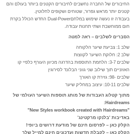
החיבורים של החברה נחשבים לחיבורים הקטנים ביותר בעולם והם
קטנים יותר מראש גפרור, שטוחים ושקופים לחלוטין.
בעבודה זו נעשה שימוש במלחםDual-Power החדש הכולל בקרת
חום ממוחשבת ושתי תחנות עבודה.
הסברים לשלבים – ראה למטה
שלב 1: צביעת שיער הלקוחה
שלב 2: חלוקת השיער לקווצות
שלבים 3-7: הלחמת התוספות בהדרגה מכיוון העורף כלפיי קו
האוזניים תוך שילוב שני גווני הבלונד לסירוגין
שלבים -98: גזירת קו האורך
שלבים 10-11: עיצוב במחליק שיער
מתוך קטלוג העבודות של מותג תוספות השיער העולמי של
Hairdreams:
"New Styles workbook created with Hairdreams"
באדיבות 'בלנקו מרקטינג'
הקלק כאן – לפרסום חינם של מודעת דרושים ביופי!
הקלק כאן – לקבלת חדשות ועדכונים חינם למייל שלך