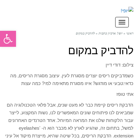
תפריט
פתח סרגל
ראשי
»
יופי! ארכיון כתבות
»
להדביק במקום
להדביק במקום
צילום: דודי דיין
כשמדביקים ריסים יוצרים מסגרת לעין. עיצוב מסגרת הריסים, מה
כדאי:טבעי או מודגש? איזו מסגרת מתאימה למי? כמה עצות
אתי טופז
הדבקת ריסים קיימת כבר לא מעט שנים, אבל פלאי הטכנולוגיה הם
שמביאים לנו פיתוחים שונים המאפשרים לנו, נשות המקצוע, לייצר
עבור הלקוחות שלנו את המראה המיוחל. אחד הטרנדים האחרונים
למשל, בתחום זה, שהגיע לארץ לא מכבר הוא ה- 'eyelashes
extension. הדבקת הריסים, בכל שיטה שהיא, מייצרת מיקוד אל עיני