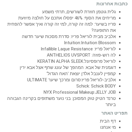
כתבות אחרונות
גלית גוטמן חוזרת לשורשים, תרתי משמע
מריחים את הסוף: 46% יפסלו אתכם על חולצה מיוזעת
פריז בשיער: למה זה קורה, למי זה קורה ואיך אפשר להפחית
את התופעה?
אלביב מבית לוריאל פריז: סדרת מסכות שיער חדשה
Intuition:Intuition Blossom
לוריאל פריז: Infallible Laque Resistance
לה רוש-פוזה: ANTHELIOS UVSPORT
לוריאל פרופסיונל:KERATIN ALPHA SLEEK
דוגמנית של אבא: המהפך של עונג שחף אצל אבא ירין
קמפיין לענבל אלדן יוצאת 'האח הגדול'
אלביב-לוריאל פריז:סרום ומרכך שיער ULTIMATE
Schick: Schick BODY
NYX Professional Makeup:JELLY JOB
טרנד הטיק טוק המסוכן: בני נוער משתזפים בקרינה הגבוהה
ביותר
תפריט האתר
דף הבית
מי אנחנו