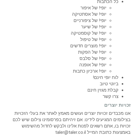
כל הכתבות
יופי! של איפור
יופי! של אסתטיקה
יופי! של ציפורניים
יופי! של שיער
יופי! של קוסמטיקה
יופי! של טיפול
יופי! מוצרים חדשים
יופי! של הפקות
יופי! של סלבס
יופי! של אופנה
יופי! ארכיון כתבות
לוח יופי חינם!
ביוטי טיוב
קבלת מגזין חינם
צרו קשר
זכויות יוצרים
אנו מכבדים זכויות יוצרים ועושים מאמץ לאתר את בעלי הזכויות
בצילומים המגיעים לידינו. אם זיהיתם בפרסומינו צילום שיש לכם
זכויות בו, אתם רשאים לפנות אלינו ולבקש לחדול מהשימוש
באמצעות כתובת המייל taler@taler.co.il