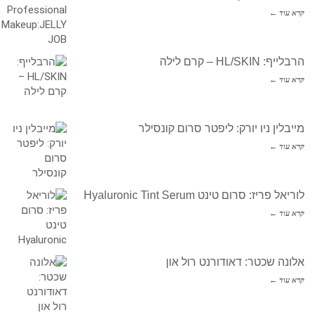
קרא עוד ←
הרבלייף: HL/SKIN – קרם לילה
קרא עוד ←
מייבלין ניו יורק: ליפטר סרום קונסילר
קרא עוד ←
לוריאל פריז: סרום טינט Hyaluronic Tint Serum
קרא עוד ←
אלונה שכטר: דאודורנט רול און
קרא עוד ←