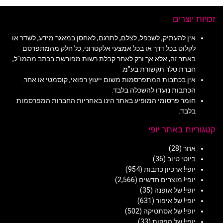
זכויות יוצרים
אין להעתיק, לשכפל, לצלם, לתרגם, לאחסן במאגר מידע, לשדר או
לקלוט בכל דרך או בכל אמצעי אלקטרוני, כל חלק מהמתפרסם
באתר זה, אלא אך ורק לאחר קבלת רשות מפורשת בכתב מהמו"ל,
חברת טלר תקשורת בע"מ.
אין בכתבות המתפרסמות משום ייעוץ רפואי, קוסמטי או אחר.
הכתבות נועדו להשכלה בלבד.
חומר פרסומי המופיע באתר הינו באחריות החברות המפרסמות
בלבד.
קטגוריות באתר יופי
אחר
(28)
ביוטי טיוב
(36)
יופי! ארכיון כתבות
(954)
יופי! מוצרים חדשים
(2,566)
יופי! של אופנה
(35)
יופי! של איפור
(631)
יופי! של אסתטיקה
(502)
יופי! של הפקות
(33)