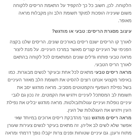
הלקוחה. לכן, חשוב כל כך להקפיד על התאמת הריסים ללקוחה
משום שעיניה הופכות למוקד תשומת הלב והן מקבלות מראה
מאופר.
עיצוב מסגרת הריסים: טבעי או מודגש?
לאורך קו הריסים ישנם ריסים באורכים שונים, הריסים שלנו בקצה
הפנימי של העיניים קצרים מאשר במרכז העיניים. על מנת ליצור
מראה טבעי פותחו גדלים שונים המותאמים לכל לקוחה בהתאם
לאורך הריס הטבעי.
מראה ריסים טבעי
מתאים לכל אחת ובעיקר לנשים מבוגרות. כמו
באיפור מקצועי אנחנו רוצים להסיט את תשומת הלב מאזור העיניים
בשל נפילת העפעף והקמטוטים מסביב. מראה מודגש יסב את
תשומת לב המסתכל לעיניים וידגיש את הקמטים. זה נכון גם לגבי
עיניים נופלות ועיניים עגולות/בולטות. מראה מודגש יבליט את נפילת
העין וידגיש את העגלגלות של העין.
מראה ריסים מודגש
נוצר מהדבקת ריסים ארוכים במיוחד שאי
אפשר שלא לשים לב אליהן. זה מתאים בעיקר לנשים צעירות שעורן
מתוח ורענן. גם עיניים שטוחות ופנים צרות יקבלו נופך דרמתי ומראה