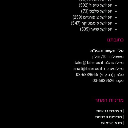
יופי! של טיפול
(502)
יופי! של סלבס
(73)
יופי! של ציפורניים
(259)
יופי! של קוסמטיקה
(547)
יופי! של שיער
(535)
כתובתנו
טלר תקשורת בע"מ
משעול דר 10, חולון
מייל הנהלה: taler@taler.co.il
מייל מערכת: anat@taler.co.il
טלפון (רב קווי): 03-6839666
פקס: 03-6839626
מדיניות האתר
|
הצהרת נגישות
|
מדיניות פרטיות
| תנאי שימוש