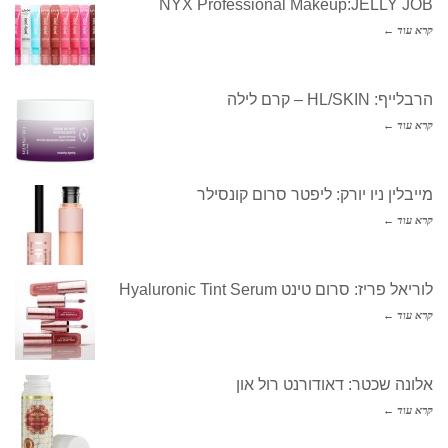
NYX Professional Makeup:JELLY JOB
קרא עוד ←
הרבלייף: HL/SKIN – קרם לילה
קרא עוד ←
מייבלין ניו יורק: ליפטר סרום קונסילר
קרא עוד ←
לוריאל פריז: סרום טינט Hyaluronic Tint Serum
קרא עוד ←
אלונה שכטר: דאודורנט רול און
קרא עוד ←