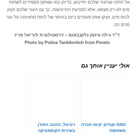
אל תחכו שהעור שלכם יתייבש, בדיוק כמו שאתם מקפידים לשתות
מים לא רק מצמא, אלא למניעת התייבשות, כך גם העור שלכם זקוק
לכוס מים. פנקו אותו פעמיים ביום בעיסוי של לחות מתאימה על עור
פנים נקי.
ד"ר גילה איזמן נלקנבאום – דרמטולוגית לוריאל פריז
Photo by Polina Tankilevitch from Pexels
אולי יעניין אותך גם
GIGI וקנדוק יקימו חברה
רטינול, הכוכב התורן
משותפת
בשירות הקוסמטיקה