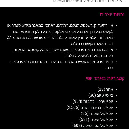
באמצעות כתובת המייל taler@taler.co.il
זכויות יוצרים
אין להעתיק, לשכפל, לצלם, לתרגם, לאחסן במאגר מידע, לשדר או
לקלוט בכל דרך או בכל אמצעי אלקטרוני, כל חלק מהמתפרסם
באתר זה, אלא אך ורק לאחר קבלת רשות מפורשת בכתב מהמו"ל,
חברת טלר תקשורת בע"מ.
אין בכתבות המתפרסמות משום ייעוץ רפואי, קוסמטי או אחר.
הכתבות נועדו להשכלה בלבד.
חומר פרסומי המופיע באתר הינו באחריות החברות המפרסמות
בלבד.
קטגוריות באתר יופי
אחר
(28)
ביוטי טיוב
(36)
יופי! ארכיון כתבות
(954)
יופי! מוצרים חדשים
(2,566)
יופי! של אופנה
(35)
יופי! של איפור
(631)
יופי! של אסתטיקה
(502)