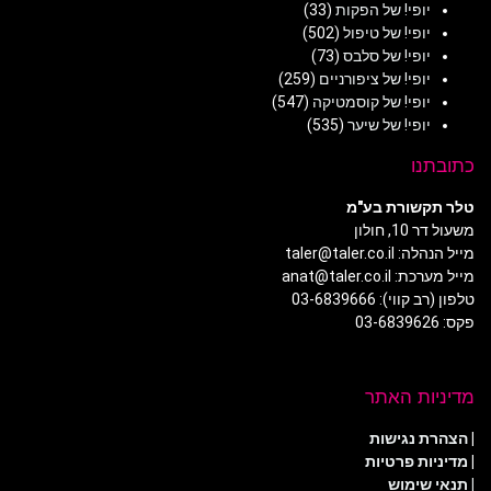
יופי! של הפקות
(33)
יופי! של טיפול
(502)
יופי! של סלבס
(73)
יופי! של ציפורניים
(259)
יופי! של קוסמטיקה
(547)
יופי! של שיער
(535)
כתובתנו
טלר תקשורת בע"מ
משעול דר 10, חולון
מייל הנהלה: taler@taler.co.il
מייל מערכת: anat@taler.co.il
טלפון (רב קווי): 03-6839666
פקס: 03-6839626
מדיניות האתר
|
הצהרת נגישות
|
מדיניות פרטיות
| תנאי שימוש