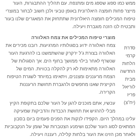
ממש כמו ספוג שספג מים ומתנפח. עם תהליך ההתבגרות, העור
מייצר פחות חומצה היאלרונית באופן טבעי ולכן חשוב לבחור במוצרי
טיפוח המכילים חומצה היאלרונית שתתחזק את המאגרים שלנו בעור
ותבטיח לנו הזנה מוגברת ויעילה.
מוצרי טיפוח המכילים את צמח האלוורה
צמח האלוורה ידוע בסגולותיו המרגיעות. רובנו מכירים את
סדרת
האלוורה בצורת ג'ל ירקרק שהשתמשנו בו להרגעת העור
קרמי
שנשרף לאחר בילוי ממושך בחוף הים. אך הסגולות של
הלחות
האלוורה מתאימות לא רק להקלה בכוויות. המים של
החדשה
הצמח מרעננים ומצננים, ויתאימו במיוחד לשגרת הטיפוח
מבית
הקייצית שאנו מחפשים ולהגברת תחושת הרעננות
לוריאל
הקרירה.
פריז
(יח"צ)
עכשיו, אתם מוכנים להגן על העור שלכם בתקופת הקיץ
מבלי להרגיש את תחושת הכבדות והדביקות שמעיקה
עלינו במהלך היום. הקפידו לנקות את הפנים פעמים ביום בסבון
המתאים לסוג העור שלכם ושימנע הצטברות של שומן על הנקבוביות
ולאחר מכן הזינו את העור בלחות קלילה, רעננה ויעילה.