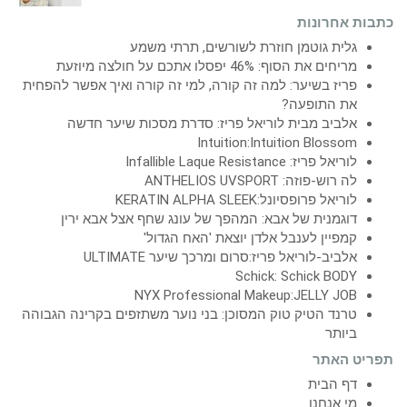
כתבות אחרונות
גלית גוטמן חוזרת לשורשים, תרתי משמע
מריחים את הסוף: 46% יפסלו אתכם על חולצה מיוזעת
פריז בשיער: למה זה קורה, למי זה קורה ואיך אפשר להפחית
את התופעה?
אלביב מבית לוריאל פריז: סדרת מסכות שיער חדשה
Intuition:Intuition Blossom
לוריאל פריז: Infallible Laque Resistance
לה רוש-פוזה: ANTHELIOS UVSPORT
לוריאל פרופסיונל:KERATIN ALPHA SLEEK
דוגמנית של אבא: המהפך של עונג שחף אצל אבא ירין
קמפיין לענבל אלדן יוצאת 'האח הגדול'
אלביב-לוריאל פריז:סרום ומרכך שיער ULTIMATE
Schick: Schick BODY
NYX Professional Makeup:JELLY JOB
טרנד הטיק טוק המסוכן: בני נוער משתזפים בקרינה הגבוהה
ביותר
תפריט האתר
דף הבית
מי אנחנו