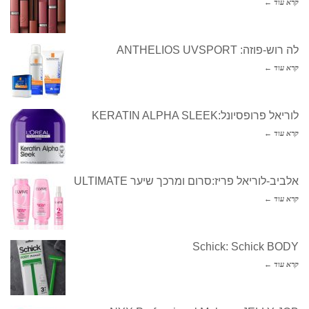
קרא עוד ←
לה רוש-פוזה: ANTHELIOS UVSPORT
קרא עוד ←
לוריאל פרופסיונל:KERATIN ALPHA SLEEK
קרא עוד ←
אלביב-לוריאל פריז:סרום ומרכך שיער ULTIMATE
קרא עוד ←
Schick: Schick BODY
קרא עוד ←