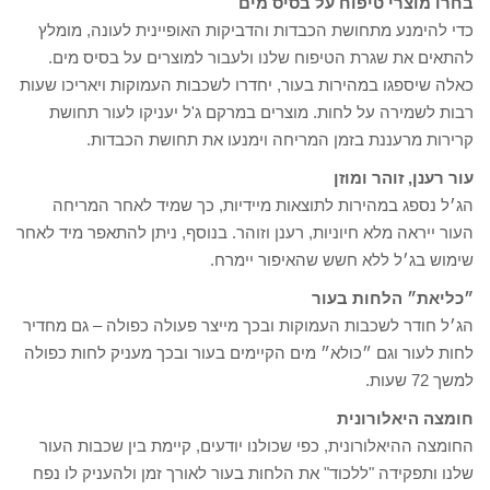
בחרו מוצרי טיפוח על בסיס מים
כדי להימנע מתחושת הכבדות והדביקות האופיינית לעונה, מומלץ
להתאים את שגרת הטיפוח שלנו ולעבור למוצרים על בסיס מים.
כאלה שיספגו במהירות בעור, יחדרו לשכבות העמוקות ויאריכו שעות
רבות לשמירה על לחות. מוצרים במרקם ג'ל יעניקו לעור תחושת
קרירות מרעננת בזמן המריחה וימנעו את תחושת הכבדות.
עור רענן, זוהר ומוזן
הג׳ל נספג במהירות לתוצאות מיידיות, כך שמיד לאחר המריחה
העור ייראה מלא חיוניות, רענן וזוהר. בנוסף, ניתן להתאפר מיד לאחר
שימוש בג׳ל ללא חשש שהאיפור יימרח.
״כליאת״ הלחות בעור
הג׳ל חודר לשכבות העמוקות ובכך מייצר פעולה כפולה – גם מחדיר
לחות לעור וגם ״כולא״ מים הקיימים בעור ובכך מעניק לחות כפולה
למשך 72 שעות.
חומצה היאלורונית
החומצה ההיאלורונית, כפי שכולנו יודעים, קיימת בין שכבות העור
שלנו ותפקידה "ללכוד" את הלחות בעור לאורך זמן ולהעניק לו נפח