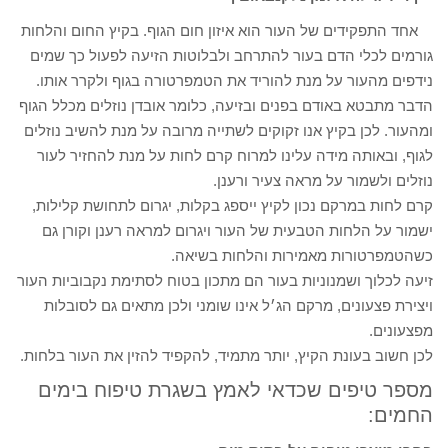
אחד התפקידים של העור הוא איזון חום הגוף. בקיץ החום והלחות
גורמים לכלי הדם בעור להתרחב ולבלוטות הזיעה לפעול כך שמים
נידפים מהעור על מנת להוריד את הטמפרטורה בגוף ולקרר אותו.
הדבר מתבטא באודם בפנים ובזיעה, כלומר אובדן נוזלים מכלל הגוף
ומהעור. לכן בקיץ אנו זקוקים לשתייה מרובה על מנת להשיב נוזלים
לגוף, ובאותה מידה עלינו למרוח קרם לחות על מנת להחזיר לעור
נוזלים ולשמור על מראה צעיר ורענן.
קרם לחות במרקם נכון לקיץ ייספג בקלות, יגרום לתחושת קלילות,
ישמור על הלחות הטבעית של העור ויגרום למראה רענן וקורן גם
כשהטמפרטורות מאמירות והלחות בשיאה.
זיעה לכלוך ושמנוניות בעור הם מתכון בטוח לסתימת נקבוביות העור
ויצירת פצעונים, מרקם הג׳ל אינו שומני ולכן מתאים גם לסובלות
מפצעונים.
לכן חשוב בעונת הקיץ, יותר מתמיד, להקפיד להזין את העור בלחות.
מספר טיפים שכדאי לאמץ בשגרת טיפוח בימים
החמים: