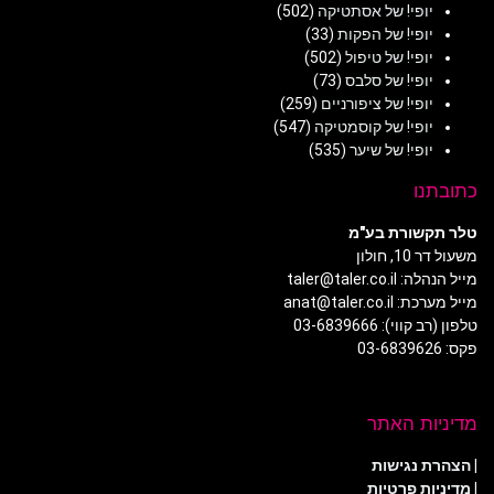
יופי! של אסתטיקה
(502)
יופי! של הפקות
(33)
יופי! של טיפול
(502)
יופי! של סלבס
(73)
יופי! של ציפורניים
(259)
יופי! של קוסמטיקה
(547)
יופי! של שיער
(535)
כתובתנו
טלר תקשורת בע"מ
משעול דר 10, חולון
מייל הנהלה: taler@taler.co.il
מייל מערכת: anat@taler.co.il
טלפון (רב קווי): 03-6839666
פקס: 03-6839626
מדיניות האתר
|
הצהרת נגישות
|
מדיניות פרטיות