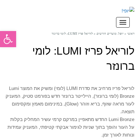
תפריט
פתח סרגל
ראשי
»
יופי! מוצרים חדשים
»
לוריאל פריז LUMI: לומי ברונזר
לוריאל פריז LUMI: לומי
ברונזר
לוריאל פריז מרחיב את סדרת LUMI (לומי) ומשיק את המוצר Lumi
Bronze (לומי ברונזר), היילייטר ברונזר חדש בפורמט סטיק, המעניק
לעור מראה שזוף, בריא וזוהר (Glow), במינימום מאמץ ומקסימום
תוצאה.
Lumi Bronze החדש מתאפיין במרקם קרמי עשיר המחליק בקלות
על העור והופך בתוך שניות לגימור אבקתי קטיפתי, המעניק עמידות
ונוחות לאורך זמן.