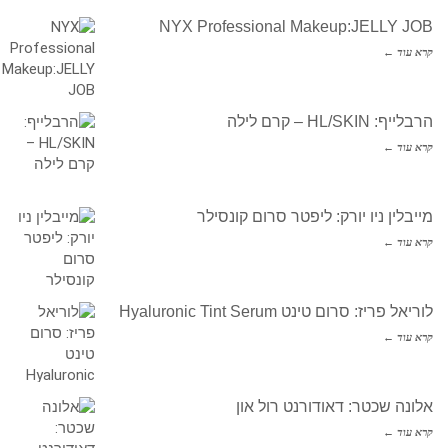
NYX Professional Makeup:JELLY JOB
קרא עוד ←
הרבלייף: HL/SKIN – קרם לילה
קרא עוד ←
מייבלין ניו יורק: ליפטר סרום קונסילר
קרא עוד ←
לוריאל פריז: סרום טינט Hyaluronic Tint Serum
קרא עוד ←
אלונה שכטר: דאודורנט רול און
קרא עוד ←