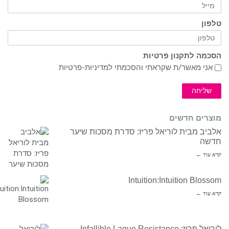
טלפון
הסכמה לתקנון פרטיות
אני מאשר/ת שקראתי והסכמתי ל
מדיניות-פרטיות
שליחה
מוצרים חדשים
אלביב מבית לוריאל פריז: סדרת מסכות שיער
חדשה
קרא עוד ←
Intuition:Intuition Blossom
קרא עוד ←
לוריאל פריז: Infallible Laque Resistance