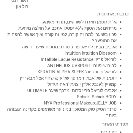
כתבות אחרונות
גלית גוטמן חוזרת לשורשים, תרתי משמע
מריחים את הסוף: 46% יפסלו אתכם על חולצה מיוזעת
פריז בשיער: למה זה קורה, למי זה קורה ואיך אפשר להפחית
את התופעה?
אלביב מבית לוריאל פריז: סדרת מסכות שיער חדשה
Intuition:Intuition Blossom
לוריאל פריז: Infallible Laque Resistance
לה רוש-פוזה: ANTHELIOS UVSPORT
לוריאל פרופסיונל:KERATIN ALPHA SLEEK
דוגמנית של אבא: המהפך של עונג שחף אצל אבא ירין
קמפיין לענבל אלדן יוצאת 'האח הגדול'
אלביב-לוריאל פריז:סרום ומרכך שיער ULTIMATE
Schick: Schick BODY
NYX Professional Makeup:JELLY JOB
טרנד הטיק טוק המסוכן: בני נוער משתזפים בקרינה הגבוהה
ביותר
תפריט האתר
דף הבית