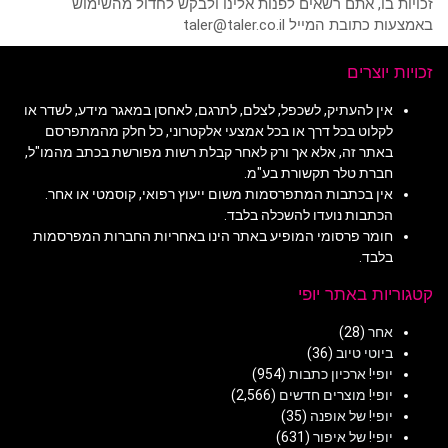
זכויות בו, אתם רשאים לפנות אלינו ולבקש לחדול מהשימוש
באמצעות כתובת המייל taler@taler.co.il
זכויות יוצרים
אין להעתיק, לשכפל, לצלם, לתרגם, לאחסן במאגר מידע, לשדר או
לקלוט בכל דרך או בכל אמצעי אלקטרוני, כל חלק מהמתפרסם
באתר זה, אלא אך ורק לאחר קבלת רשות מפורשת בכתב מהמו"ל,
חברת טלר תקשורת בע"מ.
אין בכתבות המתפרסמות משום ייעוץ רפואי, קוסמטי או אחר.
הכתבות נועדו להשכלה בלבד.
חומר פרסומי המופיע באתר הינו באחריות החברות המפרסמות
בלבד.
קטגוריות באתר יופי
אחר
(28)
ביוטי טיוב
(36)
יופי! ארכיון כתבות
(954)
יופי! מוצרים חדשים
(2,566)
יופי! של אופנה
(35)
יופי! של איפור
(631)