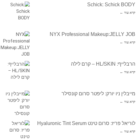
Schick: Schick BODY
קרא עוד ←
NYX Professional Makeup:JELLY JOB
קרא עוד ←
הרבלייף: HL/SKIN – קרם לילה
קרא עוד ←
מייבלין ניו יורק: ליפטר סרום קונסילר
קרא עוד ←
לוריאל פריז: סרום טינט Hyaluronic Tint Serum
קרא עוד ←