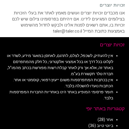
זכויות יוצרים
אנו מכבדים זכויות יוצרים ועושים מאמץ לאתר את בעלי הזכויות
בצילומים המגיעים לידינו. אם זיהיתם בפרסומינו צילום שיש לכם
זכויות בו, אתם רשאים לפנות אלינו ולבקש לחדול מהשימוש
באמצעות כתובת המייל taler@taler.co.il
זכויות יוצרים
אין להעתיק, לשכפל, לצלם, לתרגם, לאחסן במאגר מידע, לשדר או
לקלוט בכל דרך או בכל אמצעי אלקטרוני, כל חלק מהמתפרסם
באתר זה, אלא אך ורק לאחר קבלת רשות מפורשת בכתב מהמו"ל,
חברת טלר תקשורת בע"מ.
אין בכתבות המתפרסמות משום ייעוץ רפואי, קוסמטי או אחר.
הכתבות נועדו להשכלה בלבד.
חומר פרסומי המופיע באתר הינו באחריות החברות המפרסמות
בלבד.
קטגוריות באתר יופי
אחר
(28)
ביוטי טיוב
(36)