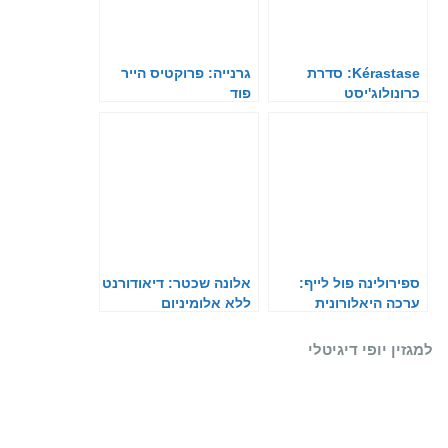
Kérastase: סדרת
גרנייה: פרוקטיס הייר
כרונולוג'יסט
פוד
ספירולינה פול לייף:
אלונה שכטר: דיאודורנט
ערכה היאלורונית
ללא אלומיניום
למגזין יופי דיגיטלי