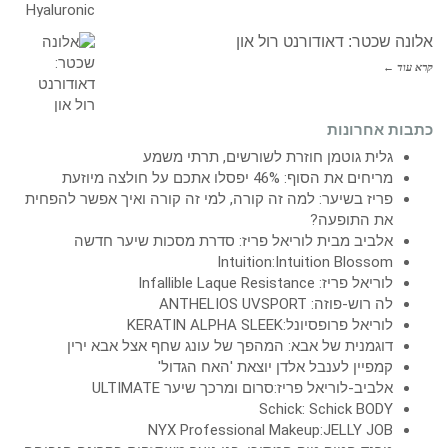
אלונה שכטר: דאודורנט רול און
קרא עוד ←
כתבות אחרונות
גלית גוטמן חוזרת לשורשים, תרתי משמע
מריחים את הסוף: 46% יפסלו אתכם על חולצה מיוזעת
פריז בשיער: למה זה קורה, למי זה קורה ואיך אפשר להפחית
את התופעה?
אלביב מבית לוריאל פריז: סדרת מסכות שיער חדשה
Intuition:Intuition Blossom
לוריאל פריז: Infallible Laque Resistance
לה רוש-פוזה: ANTHELIOS UVSPORT
לוריאל פרופסיונל:KERATIN ALPHA SLEEK
דוגמנית של אבא: המהפך של עונג שחף אצל אבא ירין
קמפיין לענבל אלדן יוצאת 'האח הגדול'
אלביב-לוריאל פריז:סרום ומרכך שיער ULTIMATE
Schick: Schick BODY
NYX Professional Makeup:JELLY JOB