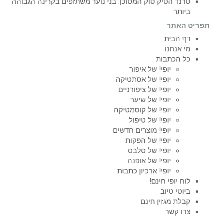
טרנד הטיק טוק המסוכן: בני נוער משתזפים בקרינה הגבוהה
ביותר
תפריט האתר
דף הבית
מי אנחנו
כל הכתבות
יופי! של איפור
יופי! של אסתטיקה
יופי! של ציפורניים
יופי! של שיער
יופי! של קוסמטיקה
יופי! של טיפול
יופי! מוצרים חדשים
יופי! של הפקות
יופי! של סלבס
יופי! של אופנה
יופי! ארכיון כתבות
לוח יופי חינם!
ביוטי טיוב
קבלת מגזין חינם
צרו קשר