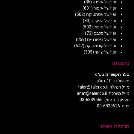
יופי! של אופנה
(35)
יופי! של איפור
(631)
יופי! של אסתטיקה
(502)
יופי! של הפקות
(33)
יופי! של טיפול
(502)
יופי! של סלבס
(73)
יופי! של ציפורניים
(259)
יופי! של קוסמטיקה
(547)
יופי! של שיער
(535)
כתובתנו
טלר תקשורת בע"מ
משעול דר 10, חולון
מייל הנהלה: taler@taler.co.il
מייל מערכת: anat@taler.co.il
טלפון (רב קווי): 03-6839666
פקס: 03-6839626
מדיניות האתר