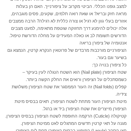
למצב גופנו הכללי. הביטי מקרוב על ציפורנייך. האם הן בעלות
מראה חזק ובריא? או שאת רואה תלמים, שקעים, פסים מוגבהים,
אזורים בעלי גוון לא רגיל או צורה כללית לא רגילה? הרבה ממצבים
אלה יכולים להימנע דרך תחזוקה שוטפת מתאימה, למעט מצבים
הדורשים תשומת לב או כאלה המעידים על מחלה הדורשת טיפול.
אנטומיה של ציפורן בריאה
הציפורניים מורכבות מרבדים של פרוטאין הנקרא קרטין, הנמצא גם
בשיער וגם בעור.
כל ציפורן בנויה כך:
שטח הציפורן (Nail plate) הוא השטח הנגלה לעין בעיקר –
כשמסתכלים על הציפורן ורואים את החלק הקשה ביותר.
קפלים (Nail folds) זה העור הממסגר את שטח הציפורן משלושת
צידיה.
מיטת הציפורן העור מתחת לשטח הציפורן. תאים בבסיס מיטת
הציפורן מייצרים את שטח הציפורן ביד או ברגל.
קטיקולה (Cuticle) הרקמה החופפת לשטח הציפורן בבסיס הציפורן.
מגנה על תאי קרטין חדשים המתגלים לאט ממיטת הציפורן.
חצי הסהר (Lanula) המופיע בבסיס הציפורן תחת לוח הציפורן.