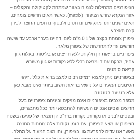
הציפורניים מתחילות לצמוח באזור שמתחת לקטיקולה והקפלים –
אזור הנקרא שורש הציפורן (matrix). כאשר תאים חדשים צומחים,
תאים ישנים יותר מתקשים ונדחסים ולבסוף נדחפים החוצה לכיוון
קצה האצבע.
ציפורן צומחת בקצב של 0.1 מ"מ ליום, דהיינו בערך ארבע עד שישה
חודשים עד להתחדשות של ציפורן מלאה.
ציפורניים בריאות הן חלקות, ללא חריצים או בליטות, בעלות גוון
אחיד, מרקם אחיד ומראה כללי ללא נקודות או גוון משובש.
קריאת סימנים
בציפורניים ניתן למצוא רמזים רבים למצב בריאות כללי. זיהוי
הסימנים המעידים על נושאי בריאות חשוב ביותר ואינו מובא כאן
אלא בנגיעה קטנטנה.
מספר מצבים בציפורניים אינם מזיקים וביניהם ציפורניים בעלי
חריצים ופסים אנכיים העשויות להתבטא יותר ככל מתבגרים,
ובפסים לבנים או נקודות. נקודות בדר"כ הן תוצאה של פגיעה בשטח
הציפורן או מצע הציפורן. עם הזמן נקודות אלה צומחות החוצה.
כאשר אנו עדים להפרעת גוון בציפורן, זהו מצב המעיד על מחלה.