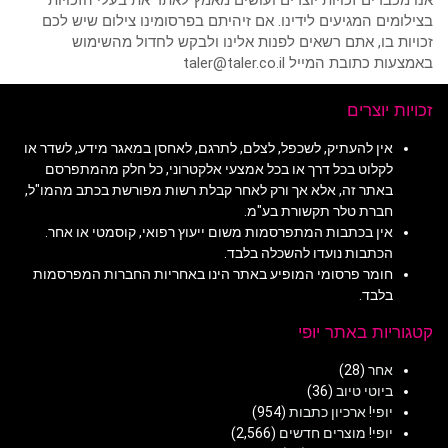
בצילומים המגיעים לידינו. אם זיהיתם בפרסומינו צילום שיש לכם
זכויות בו, אתם רשאים לפנות אלינו ולבקש לחדול מהשימוש
באמצעות כתובת המייל taler@taler.co.il
זכויות יוצרים
אין להעתיק, לשכפל, לצלם, לתרגם, לאחסן במאגר מידע, לשדר או
לקלוט בכל דרך או בכל אמצעי אלקטרוני, כל חלק מהמתפרסם
באתר זה, אלא אך ורק לאחר קבלת רשות מפורשת בכתב מהמו"ל,
חברת טלר תקשורת בע"מ.
אין בכתבות המתפרסמות משום ייעוץ רפואי, קוסמטי או אחר.
הכתבות נועדו להשכלה בלבד.
חומר פרסומי המופיע באתר הינו באחריות החברות המפרסמות
בלבד.
קטגוריות באתר יופי
אחר
(28)
ביוטי טיוב
(36)
יופי! ארכיון כתבות
(954)
יופי! מוצרים חדשים
(2,566)