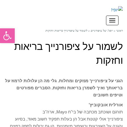
תפריט
פתח סרגל
ראשי
»
יופי! של ציפורניים
»
לשמור על ציפורנייך בריאות וחזקות
לשמור על ציפורנייך בריאות
וחזקות
הגני על ציפורנייך מנזקים ומחלות. גלי מה הן עלולות לרמוז על
בריאותך ואיך לשמרן בריאות וחזקות. הסברים מפורטים
וטיפים חשובים
אורלית אובקוביץ'
תורגם ושוכתב מכתבה של בי"ח Mayo, ארה"ב
ציפורנייך אולי קטנות אבל הן בעלות תפקיד חשוב מאוד, בסיוע
והגנה על האצבעות ובשיפור מיומנויות, הן גם יכולות לספק רמזים