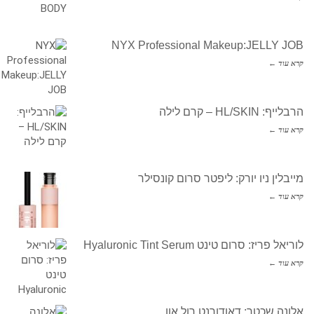
NYX Professional Makeup:JELLY JOB
קרא עוד ←
הרבלייף: HL/SKIN – קרם לילה
קרא עוד ←
מייבלין ניו יורק: ליפטר סרום קונסילר
קרא עוד ←
לוריאל פריז: סרום טינט Hyaluronic Tint Serum
קרא עוד ←
אלונה שכטר: דאודורנט רול און