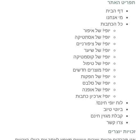
תפריט האתר
דף הבית
מי אנחנו
כל הכתבות
יופי! של איפור
יופי! של אסתטיקה
יופי! של ציפורניים
יופי! של שיער
יופי! של קוסמטיקה
יופי! של טיפול
יופי! מוצרים חדשים
יופי! של הפקות
יופי! של סלבס
יופי! של אופנה
יופי! ארכיון כתבות
לוח יופי חינם!
ביוטי טיוב
קבלת מגזין חינם
צרו קשר
זכויות יוצרים
אנו מכבדים זכויות יוצרים ועושים מאמץ לאתר את בעלי הזכויות