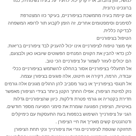
למשל, גוון צהבהב או ירקרק יכול להעיד על בעיה נשימתית, כמו
ברונכיט כרונית.
אם קיימת בעיה מתמשכת בציפורניים, בעיקר כזו המצטרפת
לסימנים וסימפטומים אחרים, זה הזמן לקבוע תור לרופא המשפחה
לבדיקה כללית.
הטיפול בציפורניים
אף מוצר טיפוח לציפורניים אינו יכול להעניק לבד ציפורניים בריאות.
לכן כדאי להבין את הקווים המנחים הפשוטים שיובאו כאן ולבצעם,
הם יכולים לעזור לשמור על ציפורניים הכי טוב.
אל תתעללי בציפורניים אסור בהחלט להשתמש בציפורניים ככלי
עבודה, הרמה, דקירה או חיטוט, אלה פוגעים בציפורן עצמה.
אל תנגסי בציפורנייך או בעור מסביב להן הרגלים מגונים אלה גורמים
נזק למיטת הציפורן. אפילו החתך הקטן ביותר בצידי הציפורן מאפשר
חדירת בקטריה או גורמי פטרת ודלקות. כיוון שהציפורניים גדלות
באיטיות, הציפורן הפגועה שומרת את סימני הפגיעה מספר חודשים.
הגני על ציפורנייך השימוש בכפפות בעת התעסקות עם כימיקלים
ודטרגנטים קשים מאריך את חיי הציפורן .
תחזוקה שוטפת לציפורניים גזרי את ציפורנייך ונקי תחת הציפורן