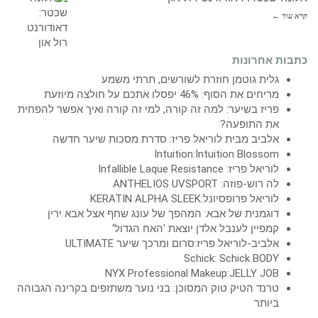
קרא עוד ←
כתבות אחרונות
גלית גוטמן חוזרת לשורשים, תרתי משמע
מריחים את הסוף: 46% יפסלו אתכם על חולצה מיוזעת
פריז בשיער: למה זה קורה, למי זה קורה ואיך אפשר להפחית
את התופעה?
אלביב מבית לוריאל פריז: סדרת מסכות שיער חדשה
Intuition:Intuition Blossom
לוריאל פריז: Infallible Laque Resistance
לה רוש-פוזה: ANTHELIOS UVSPORT
לוריאל פרופסיונל:KERATIN ALPHA SLEEK
דוגמנית של אבא: המהפך של עונג שחף אצל אבא ירין
קמפיין לענבל אלדן יוצאת 'האח הגדול'
אלביב-לוריאל פריז:סרום ומרכך שיער ULTIMATE
Schick: Schick BODY
NYX Professional Makeup:JELLY JOB
טרנד הטיק טוק המסוכן: בני נוער משתזפים בקרינה הגבוהה
ביותר