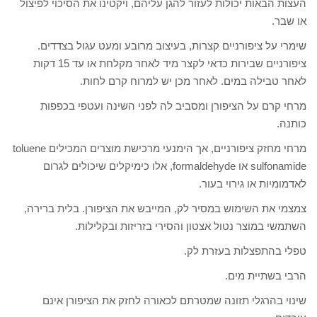
העצות הבאות יכולות לעזור להגן עליהם, ויקטינו את הסיכוי לפיצול
או שבר.
שימרי על ציפורניים קצרות, בעיצוב מרובע ומעט עגול בצדדים.
ציפורניים שבירות כדאי לקצר מיד לאחר מקלחת או עד 15 דקות
לאחר טבילה במים. לאחר מכן יש למרוח קרם לחות.
מרחי קרם על הציפורן ומסביב לה לפני השינה ועטפי בכפפות
כותנה.
מרחי מחזק ציפורניים, אך הימנעי מרכישת מוצרים המכילים toluene
sulfonamide או formaldehyde, אלו כימיקלים שיכולים לגרום
לאדמומיות או גירוי בעור.
צמצמי את השימוש במסיר לק, המייבש את הציפורן. בלית ברירה,
השתמשי במוצר נטול אצטון והסירי בזריזות ובקלילות.
טפלי בהתפצלות בעזרת לק.
הרבי בשתיית מים.
שינוי בהרגלי תזונה שמטרתם לכאורה לחזק את הציפורן אינם