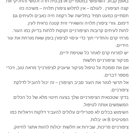
באופן קבוע. השתמשי במספריים או צבטית חדה ולטשי והחליקי את
קצה הציפורן . לעולם – אין לתלוש ציפורן תלויה – משיכה כזו
תסתיים כמעט תמיד בתלישה של רקמה חיה כאבים ולעיתים גם
דימום. גזרי ציפורן תלויה והשאירי זוית קטנה נראית לעין.
לחות לעיתים קרובות הציפורניים זקוקות ללחות בדיוק כמו העור.
מרחי קרם והחדירי תוך כדי עיסוי לציפורן בזמן שאת מורחת את עור
הידיים.
יש למרוח קרם לאחר כל שטיפת ידיים.
מניקור וציפורניים חלשות
אם את סומכת על טיפול מניקור שיעניק לציפורנייך מראה טוב, זיכרי
מספר דברים.
אל תרשי לגזור את העור סביב הציפורן – זה יכול להוביל לדלקת
ציפורניים.
בדקי שטכנאית הציפורניים שלך בצעה חיטוי מלא של כל הכלים
המשמשים אותה לטיפול.
השימוש בכלים לא סטריליים עלולים להעביר דלקות ויראליות כמו
הפטיטיס B או יבלות.
ציפורניים פריכות, שבירות או חלשות יכולות להוות אתגר לחיזוק.