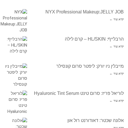
NYX Professional Makeup:JELLY JOB
קרא עוד ←
הרבלייף: HL/SKIN – קרם לילה
קרא עוד ←
מייבלין ניו יורק: ליפטר סרום קונסילר
קרא עוד ←
לוריאל פריז: סרום טינט Hyaluronic Tint Serum
קרא עוד ←
אלונה שכטר: דאודורנט רול און
קרא עוד ←