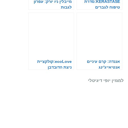
KÉRASTASE:סדרת
מייבלין ניו יורק: עפרון
טיפוח לגברים
לגבות
אננדה: קרם עיניים
ecoLove:קולקציית
אנטיאייג'ינג
ניצת הדובדבן
למגזין יופי דיגיטלי