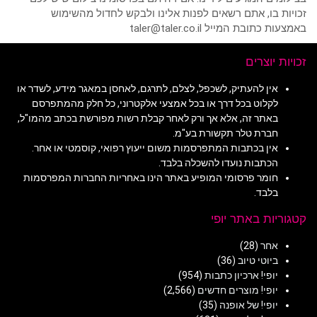
זכויות בו, אתם רשאים לפנות אלינו ולבקש לחדול מהשימוש
באמצעות כתובת המייל taler@taler.co.il
זכויות יוצרים
אין להעתיק, לשכפל, לצלם, לתרגם, לאחסן במאגר מידע, לשדר או
לקלוט בכל דרך או בכל אמצעי אלקטרוני, כל חלק מהמתפרסם
באתר זה, אלא אך ורק לאחר קבלת רשות מפורשת בכתב מהמו"ל,
חברת טלר תקשורת בע"מ.
אין בכתבות המתפרסמות משום ייעוץ רפואי, קוסמטי או אחר.
הכתבות נועדו להשכלה בלבד.
חומר פרסומי המופיע באתר הינו באחריות החברות המפרסמות
בלבד.
קטגוריות באתר יופי
אחר
(28)
ביוטי טיוב
(36)
יופי! ארכיון כתבות
(954)
יופי! מוצרים חדשים
(2,566)
יופי! של אופנה
(35)