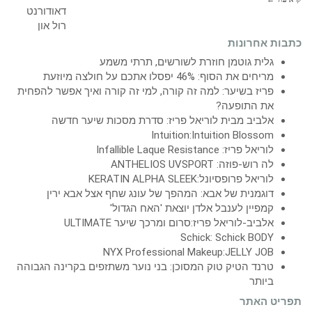
כתבות אחרונות
גלית גוטמן חוזרת לשורשים, תרתי משמע
מריחים את הסוף: 46% יפסלו אתכם על חולצה מיוזעת
פריז בשיער: למה זה קורה, למי זה קורה ואיך אפשר להפחית
את התופעה?
אלביב מבית לוריאל פריז: סדרת מסכות שיער חדשה
Intuition:Intuition Blossom
לוריאל פריז: Infallible Laque Resistance
לה רוש-פוזה: ANTHELIOS UVSPORT
לוריאל פרופסיונל:KERATIN ALPHA SLEEK
דוגמנית של אבא: המהפך של עונג שחף אצל אבא ירין
קמפיין לענבל אלדן יוצאת 'האח הגדול'
אלביב-לוריאל פריז:סרום ומרכך שיער ULTIMATE
Schick: Schick BODY
NYX Professional Makeup:JELLY JOB
טרנד הטיק טוק המסוכן: בני נוער משתזפים בקרינה הגבוהה
ביותר
תפריט האתר