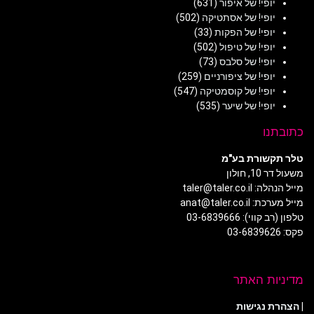
יופי! של איפור
(631)
יופי! של אסתטיקה
(502)
יופי! של הפקות
(33)
יופי! של טיפול
(502)
יופי! של סלבס
(73)
יופי! של ציפורניים
(259)
יופי! של קוסמטיקה
(547)
יופי! של שיער
(535)
כתובתנו
טלר תקשורת בע"מ
משעול דר 10, חולון
מייל הנהלה: taler@taler.co.il
מייל מערכת: anat@taler.co.il
טלפון (רב קווי): 03-6839666
פקס: 03-6839626
מדיניות האתר
|
הצהרת נגישות