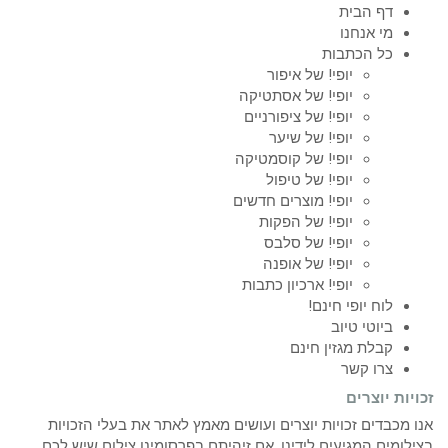
דף הבית
מי אנחנו
כל הכתבות
יופי! של איפור
יופי! של אסתטיקה
יופי! של ציפורניים
יופי! של שיער
יופי! של קוסמטיקה
יופי! של טיפול
יופי! מוצרים חדשים
יופי! של הפקות
יופי! של סלבס
יופי! של אופנה
יופי! ארכיון כתבות
לוח יופי חינם!
ביוטי טיוב
קבלת מגזין חינם
צרו קשר
זכויות יוצרים
אנו מכבדים זכויות יוצרים ועושים מאמץ לאתר את בעלי הזכויות
בצילומים המגיעים לידינו. אם זיהיתם בפרסומינו צילום שיש לכם