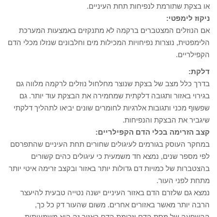
או בצקת שתורמת לנפיחות תחת העיניים.
ניקוז לימפטי:
אם הנוזלים המצטברים ברקמה לא מתנקזים באמצעות המערכת
הלימפטית, נוצרות נפיחויות המכילות מים וחלבונים שנזלו מכלי הדם
הקפילריים.
דלקת:
בדרך כלל מצב של בצקת שנוצר מחלחול נוזלים לרקמה מלווה גם
בגירוי באזור ותגובה דלקתית שמחמירה את הבצקת עוד יותר. גם
שפשוף מכני ותגובות אלרגיות לחומרים שונים יביאו לתהליך דלקתי
שיגביר את הבצקת והנפיחות.
קצב הזרימה בכלי הדם הקפילריים:
במחקר העוסק בגורמים לעיגולים שחורים תחת העיניים שהתפרסם
לפי מספר שנים, נמצא חד משמעית כי עיגולים כהים קשורים
בהצטברות של כמויות דם גדולות יותר באזור ובקצב זרימה איטי יותר
מתחת לפני העור.
נמצא גם שלזרם הדם באזור העיניים ישנה נטייה טבעית להיעצר
הרבה יותר מאשר באזורים אחרים. משום שהעור דק כל כך,
ההשפעה של מסת הדם וזרימת הדם באזור זה היא משמעותית