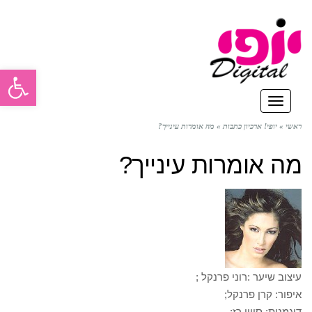
פתח סרגל
תפריט
ראשי
»
יופי! ארכיון כתבות
»
מה אומרות עינייך?
מה אומרות עינייך?
עיצוב שיער :רוני פרנקל ;
איפור: קרן פרנקל;
דוגמנית: סיוון רז;