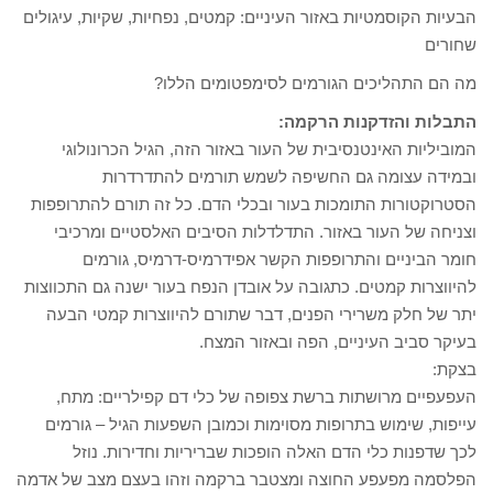
הבעיות הקוסמטיות באזור העיניים: קמטים, נפחיות, שקיות, עיגולים
שחורים
מה הם התהליכים הגורמים לסימפטומים הללו?
התבלות והזדקנות הרקמה:
המוביליות האינטנסיבית של העור באזור הזה, הגיל הכרונולוגי
ובמידה עצומה גם החשיפה לשמש תורמים להתדרדרות
הסטרוקטורות התומכות בעור ובכלי הדם. כל זה תורם להתרופפות
וצניחה של העור באזור. התדלדלות הסיבים האלסטיים ומרכיבי
חומר הביניים והתרופפות הקשר אפידרמיס-דרמיס, גורמים
להיווצרות קמטים. כתגובה על אובדן הנפח בעור ישנה גם התכווצות
יתר של חלק משרירי הפנים, דבר שתורם להיווצרות קמטי הבעה
בעיקר סביב העיניים, הפה ובאזור המצח.
בצקת:
העפעפיים מרושתות ברשת צפופה של כלי דם קפילריים: מתח,
עייפות, שימוש בתרופות מסוימות וכמובן השפעות הגיל – גורמים
לכך שדפנות כלי הדם האלה הופכות שבריריות וחדירות. נוזל
הפלסמה מפעפע החוצה ומצטבר ברקמה וזהו בעצם מצב של אדמה