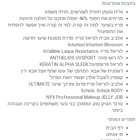
כתבות אחרונות
גלית גוטמן חוזרת לשורשים, תרתי משמע
מריחים את הסוף: 46% יפסלו אתכם על חולצה מיוזעת
פריז בשיער: למה זה קורה, למי זה קורה ואיך אפשר להפחית
את התופעה?
אלביב מבית לוריאל פריז: סדרת מסכות שיער חדשה
Intuition:Intuition Blossom
לוריאל פריז: Infallible Laque Resistance
לה רוש-פוזה: ANTHELIOS UVSPORT
לוריאל פרופסיונל:KERATIN ALPHA SLEEK
דוגמנית של אבא: המהפך של עונג שחף אצל אבא ירין
קמפיין לענבל אלדן יוצאת 'האח הגדול'
אלביב-לוריאל פריז:סרום ומרכך שיער ULTIMATE
Schick: Schick BODY
NYX Professional Makeup:JELLY JOB
טרנד הטיק טוק המסוכן: בני נוער משתזפים בקרינה הגבוהה
ביותר
תפריט האתר
דף הבית
מי אנחנו