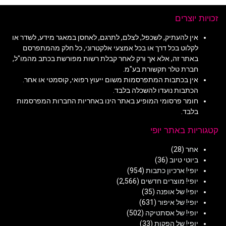
זכויות יוצרים
אין להעתיק, לשכפל, לצלם, לתרגם, לאחסן במאגר מידע, לשדר או
לקלוט בכל דרך או בכל אמצעי אלקטרוני, כל חלק מהמתפרסם
באתר זה, אלא אך ורק לאחר קבלת רשות מפורשת בכתב מהמו"ל,
חברת טלר תקשורת בע"מ.
אין בכתבות המתפרסמות משום ייעוץ רפואי, קוסמטי או אחר.
הכתבות נועדו להשכלה בלבד.
חומר פרסומי המופיע באתר הינו באחריות החברות המפרסמות
בלבד.
קטגוריות באתר יופי
אחר
(28)
ביוטי טיוב
(36)
יופי! ארכיון כתבות
(954)
יופי! מוצרים חדשים
(2,566)
יופי! של אופנה
(35)
יופי! של איפור
(631)
יופי! של אסתטיקה
(502)
יופי! של הפקות
(33)