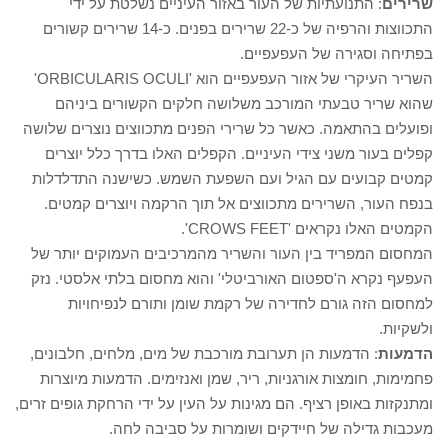
שרירים
: התנועתיות של העור באזור העיניים נשלטת על ידי
התכווצות והרפיה של כ-22 שרירים בפנים. כ-14 שרירים קשורים
בפתיחה וסגירה של העפעפיים.
השריר העיקרי של אזור העפעפיים הוא 'ORBICULARIS OCULI'
שהוא שריר טבעתי המורכב משלושה חלקים הקשורים ביניהם
ופועלים בהתאמה. כאשר כל שרירי הפנים מתכווצים נוצרים שלושה
קפלים בעור משני צידי העיניים. הקפלים האלו בדרך כלל יוצרים
קמטים קבועים עם הגיל ועם השפעת השמש. כשישנה התדלדלות
בנפח העור, השרירים מתכווצים אל תוך הרקמה ויוצרים קמטים.
הקמטים האלו נקראים 'CROWS FEET'.
המחסום המפריד בין העור והשריר מהמרכיבים העמוקים יותר של
העפעף נקרא ה'ספטום האורביטלי' והוא מחסום בלתי אלסטי. נזק
למחסום הזה גורם לחדירה של רקמת שומן ותורם לנפיחויות
ולשקיות.
הדמעות
: הדמעות הן תערובת מורכבת של מים, מלחים, חלבונים,
פחמימות, חומצות אורגניות, ריר, שמן ואנזימים. הדמעות מיוצרות
ומתנקזות באופן רציף. הם מגינות על העין על ידי הרחקת גופים זרים,
מעכבות גדילה של חיידקים ושומרות על סביבה לחה.