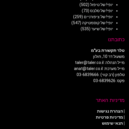
יופי! של טיפול
(502)
יופי! של סלבס
(73)
יופי! של ציפורניים
(259)
יופי! של קוסמטיקה
(547)
יופי! של שיער
(535)
כתובתנו
טלר תקשורת בע"מ
משעול דר 10, חולון
מייל הנהלה: taler@taler.co.il
מייל מערכת: anat@taler.co.il
טלפון (רב קווי): 03-6839666
פקס: 03-6839626
מדיניות האתר
|
הצהרת נגישות
|
מדיניות פרטיות
| תנאי שימוש