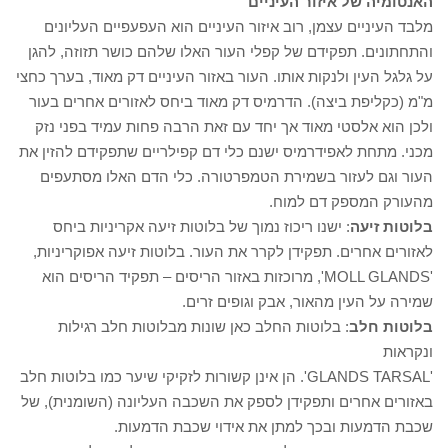
האנטומיה של איזור העיניים
מלבד העיניים עצמן, רוב איזור העיניים הוא העפעפיים העליונים
והתחתונים. תפקידם של קפלי העור האלו שלהם כושר תזוזה, להגן
על גלגל העין ולנקות אותו. העור באזור העיניים דק מאוד, בערך כחצי
מ"מ (כקליפת ביצה). הדרמיס דק מאוד ביחס לאזורים אחרים בעור
ולכן הוא אלסטי מאוד אך יחד עם זאת הרבה פחות עמיד בפני נזק
מכני. מתחת לאפידרמיס ישנם כלי דם קפילריים שתפקידם להזין את
העור וגם לעזור בשמירת הטמפרטורה. כלי הדם האלו מסתעפים
מהעורק המספק דם למוח.
בלוטות זיעה
: ישנו ריכוז נמוך של בלוטות זיעה אקריניות ביחס
לאזורים אחרים. תפקידן לקרר את העור. בלוטות זיעה אפוקריניות,
'MOLL GLANDS', מרוכזות באזור הריסים – תפקיד הריסים הוא
שמירה על העין מהאור, אבק וגופים זרים.
בלוטות חלב
: בלוטות החלב כאן שונות מבלוטות חלב רגילות
ונקראות
'GLANDS TARSAL'. הן אינן קשורות לזקיקי שיער כמו בלוטות חלב
באזורים אחרים ותפקידן לספק את השכבה העליונה (השומנית), של
שכבת הדמעות ובכך למתן את אידוי שכבת הדמעות.