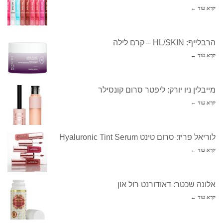
קרא עוד ←
הרבלייף: HL/SKIN – קרם לילה
קרא עוד ←
מייבלין ניו יורק: ליפטר סרום קונסילר
קרא עוד ←
לוריאל פריז: סרום טינט Hyaluronic Tint Serum
קרא עוד ←
אלונה שכטר: דאודורנט רול און
קרא עוד ←