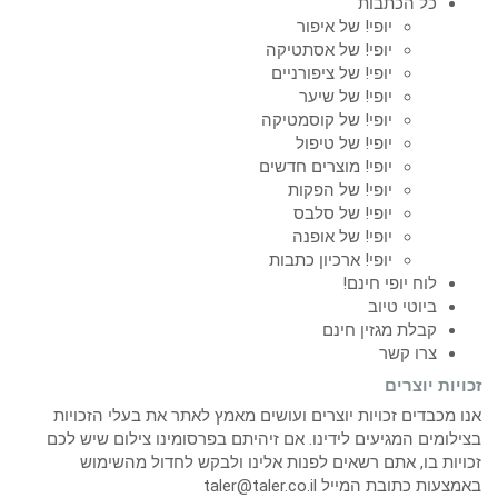
כל הכתבות
יופי! של איפור
יופי! של אסתטיקה
יופי! של ציפורניים
יופי! של שיער
יופי! של קוסמטיקה
יופי! של טיפול
יופי! מוצרים חדשים
יופי! של הפקות
יופי! של סלבס
יופי! של אופנה
יופי! ארכיון כתבות
לוח יופי חינם!
ביוטי טיוב
קבלת מגזין חינם
צרו קשר
זכויות יוצרים
אנו מכבדים זכויות יוצרים ועושים מאמץ לאתר את בעלי הזכויות
בצילומים המגיעים לידינו. אם זיהיתם בפרסומינו צילום שיש לכם
זכויות בו, אתם רשאים לפנות אלינו ולבקש לחדול מהשימוש
באמצעות כתובת המייל taler@taler.co.il