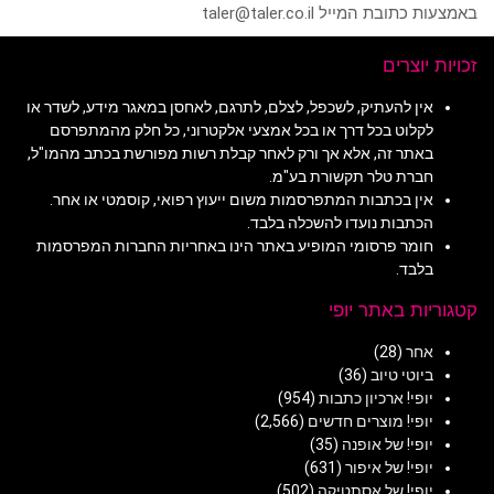
באמצעות כתובת המייל taler@taler.co.il
זכויות יוצרים
אין להעתיק, לשכפל, לצלם, לתרגם, לאחסן במאגר מידע, לשדר או
לקלוט בכל דרך או בכל אמצעי אלקטרוני, כל חלק מהמתפרסם
באתר זה, אלא אך ורק לאחר קבלת רשות מפורשת בכתב מהמו"ל,
חברת טלר תקשורת בע"מ.
אין בכתבות המתפרסמות משום ייעוץ רפואי, קוסמטי או אחר.
הכתבות נועדו להשכלה בלבד.
חומר פרסומי המופיע באתר הינו באחריות החברות המפרסמות
בלבד.
קטגוריות באתר יופי
אחר
(28)
ביוטי טיוב
(36)
יופי! ארכיון כתבות
(954)
יופי! מוצרים חדשים
(2,566)
יופי! של אופנה
(35)
יופי! של איפור
(631)
יופי! של אסתטיקה
(502)