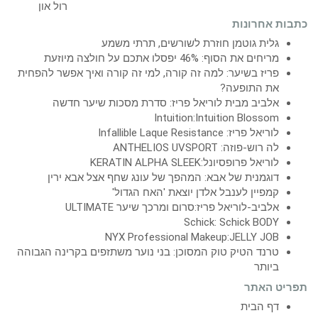
כתבות אחרונות
גלית גוטמן חוזרת לשורשים, תרתי משמע
מריחים את הסוף: 46% יפסלו אתכם על חולצה מיוזעת
פריז בשיער: למה זה קורה, למי זה קורה ואיך אפשר להפחית
את התופעה?
אלביב מבית לוריאל פריז: סדרת מסכות שיער חדשה
Intuition:Intuition Blossom
לוריאל פריז: Infallible Laque Resistance
לה רוש-פוזה: ANTHELIOS UVSPORT
לוריאל פרופסיונל:KERATIN ALPHA SLEEK
דוגמנית של אבא: המהפך של עונג שחף אצל אבא ירין
קמפיין לענבל אלדן יוצאת 'האח הגדול'
אלביב-לוריאל פריז:סרום ומרכך שיער ULTIMATE
Schick: Schick BODY
NYX Professional Makeup:JELLY JOB
טרנד הטיק טוק המסוכן: בני נוער משתזפים בקרינה הגבוהה
ביותר
תפריט האתר
דף הבית