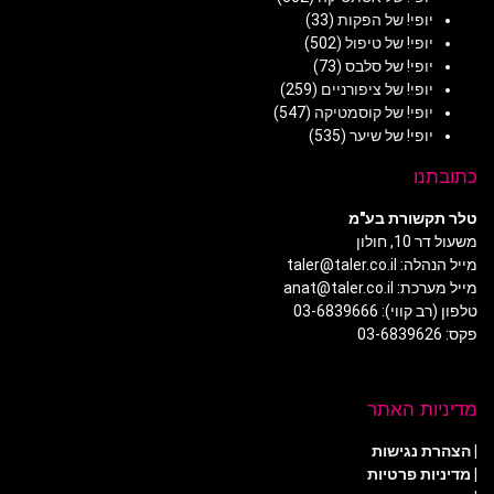
יופי! של הפקות
(33)
יופי! של טיפול
(502)
יופי! של סלבס
(73)
יופי! של ציפורניים
(259)
יופי! של קוסמטיקה
(547)
יופי! של שיער
(535)
כתובתנו
טלר תקשורת בע"מ
משעול דר 10, חולון
מייל הנהלה: taler@taler.co.il
מייל מערכת: anat@taler.co.il
טלפון (רב קווי): 03-6839666
פקס: 03-6839626
מדיניות האתר
|
הצהרת נגישות
|
מדיניות פרטיות