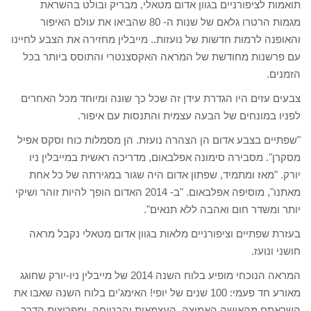
תואמות לציפורניים בגוון אדום מטאלי, מבריק ובולט בהשראת
מגמות הרטרו גלאם של שנות ה- 80 שהביאו את עולם האיפור
והאופנה לרמות חדשות של נועזות.. מייבלין מחזירה את הצבע לחיינו
עם פרשנות מחודשת של המראה האקסצנטרי והתוסס ביותר בכל
הזמנים.
צבעים עזים היו הגדרת עידן זה שכל כך שונה ומיוחד מכל האחרים
לפניו במונחים של הבעה עצמית והתנסות עם איפור.
"שפתיים בצבע אדום הן הצהרה נועזת. הן מסמלות כוח וסקס אפיל
מסקרן". מסבירה סימונה אפלבאום, מדריכה ראשית במייבלין ניו
יורק. "מאז ומתמיד, שפתון אדום היה שגור במגירתה של כל אחת
מאתנו", מוסיפה אפלבאום. "ב- 2014 האדום הופך להיות זוהר ושיקי
יותר ומשדר חום ואהבה ללא תנאים".
בעזרת שפתיים וציפורניים מלאות בגוון אדום מטאלי נקבל מראה
חושני ונועז.
המראה הנוכחי מופיע בלוח השנה 2014 של מייבלין ניו-יורק שחוגג
מאורע חד פעמי: 100 שנים של יופי! האימג'ים בלוח השנה שאבו את
השראתם מהאישה האמיצה, העצמאית והבטוחה, ומפריצות הדרך