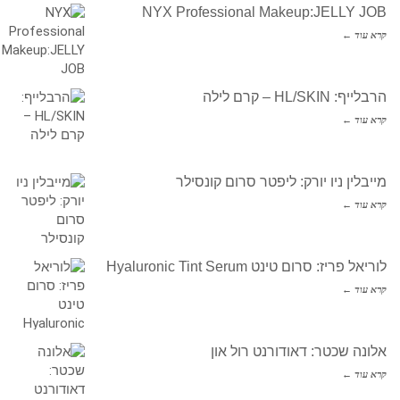
NYX Professional Makeup:JELLY JOB
קרא עוד ←
הרבלייף: HL/SKIN – קרם לילה
קרא עוד ←
מייבלין ניו יורק: ליפטר סרום קונסילר
קרא עוד ←
לוריאל פריז: סרום טינט Hyaluronic Tint Serum
קרא עוד ←
אלונה שכטר: דאודורנט רול און
קרא עוד ←