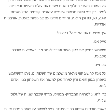
של המותג האגדי בחלוף השנים ששינו את עולם האיפור והאופנה
לנצח. בין דפי הלוח מראות שאפיינו עשורים קודמים החל משנות
ה-20, 60, 80 וכן הלאה. וחוזרים אלינו עם צבעוניות בועטת, אורבניות
ואדג'יות.
איך משיגים את המראה? בקלות!
מייק אפ:
נשתמש במייק אפ בגוון העור ונפדר לאחר מכן באמצעות פודרה
מקבעת.
שפתיים:
על מנת להשיג קווי מתאר מושלמים של השפתיים, ניתן להשתמש
בעפרון בגוון תואם ורק לאחר מכן למשוח את השפתון בגוון אדום
לוהט.
כדי להגיע למראה המבריק- מטאלי, מרחי שכבה שנייה של גלוס
שקוף.
כאשר מורחים שפתון כה דומיננטי, רצוי לשמור על שאר הפנים נקיות