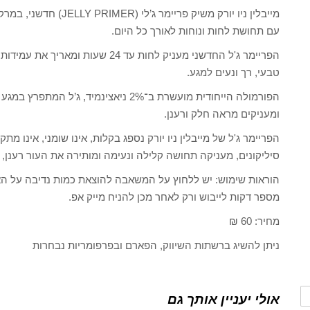
מייבלין ניו יורק משיק פ
עם תחושת לחות ונוחות לאורך כל היום.
הפריימר ג'ל החדשני מעניק לחות עד 4
טבעי, רך ונעים למגע.
הפורמולה הייחודית מועשרת ב־2% ניאצינמ
ומעניקים מראה חלק ורענן.
הפריימר ג'ל של מייבלין ניו יורק נספג בקלות, אינו שומני, אינו מ
סיליקונים, מעניקה תחושה קלילה ונעימה ומותירה את העור רענן, מ
הוראות שימוש: יש ללחוץ על המשאבה להוצאת כמות נדיבה על האצ
מספר דקות לייבוש ורק לאחר מכן להניח מייק אפ.
מחיר: 60 ₪
ניתן להשיג ברשתות השיווק, הפארם ובפרפומריות נבחרות
אולי יעניין אותך גם