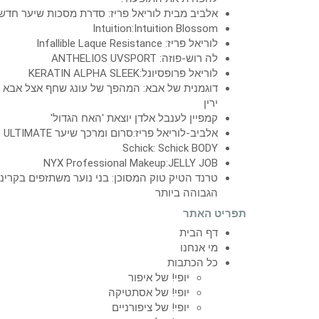
אלביב מבית לוריאל פריז: סדרת מסכות שיער חדש
Intuition:Intuition Blossom
לוריאל פריז: Infallible Laque Resistance
לה רוש-פוזה: ANTHELIOS UVSPORT
לוריאל פרופסיונל:KERATIN ALPHA SLEEK
דוגמנית של אבא: המהפך של עונג שחף אצל אבא
ירין
קמפיין לענבל אלדן יוצאת 'האח הגדול'
אלביב-לוריאל פריז:סרום ומרכך שיער ULTIMATE
Schick: Schick BODY
NYX Professional Makeup:JELLY JOB
טרנד הטיק טוק המסוכן: בני נוער משתזפים בקרינ
הגבוהה ביותר
תפריט האתר
דף הבית
מי אנחנו
כל הכתבות
יופי! של איפור
יופי! של אסתטיקה
יופי! של ציפורניים