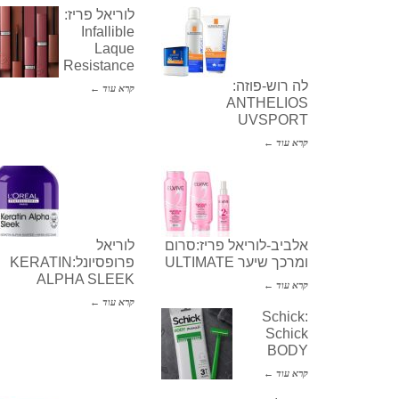
לוריאל פריז:
Infallible
Laque
Resistance
לה רוש-פוזה:
קרא עוד ←
ANTHELIOS
UVSPORT
קרא עוד ←
אלביב-לוריאל פריז:סרום
לוריאל
ומרכך שיער ULTIMATE
פרופסיונל:KERATIN
ALPHA SLEEK
קרא עוד ←
קרא עוד ←
Schick:
Schick
BODY
קרא עוד ←