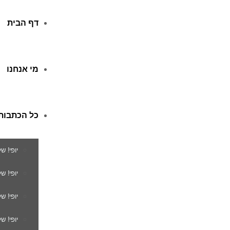
דף הבית
מי אנחנו
כל הכתבות
יופי! ש
יופי! 
יופי! ש
יופי! ש