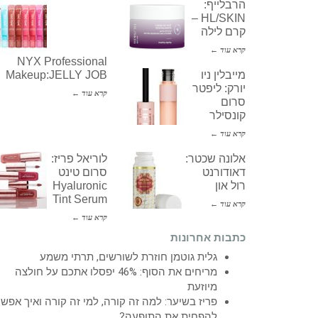
הרבלייף:
HL/SKIN –
קרם לילה
קרא עוד ←
NYX Professional
מייבלין ניו
Makeup:JELLY JOB
יורק: ליפטר
קרא עוד ←
סרום
קונסילר
קרא עוד ←
אלונה שכטר:
לוריאל פריז:
דאודורנט
סרום טינט
רול און
Hyaluronic
Tint Serum
קרא עוד ←
קרא עוד ←
כתבות אחרונות
גלית גוטמן חוזרת לשורשים, תרתי משמע
מריחים את הסוף: 46% יפסלו אתכם על חולצה
מיוזעת
פריז בשיער: למה זה קורה, למי זה קורה ואיך אפש
להפחית את התופעה?