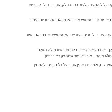
ריימר ג’לי (JELLY PRIMER) חדשני, במרקם קליל המעניק לעור בסיס חלק, אחיד ונטול נקבוביות
2 שעות ומאריך את עמידות האיפור תוך טשטוש מיידי של מראה הנקבוביות וגימור
יד, ג’ל המתפרץ במגע עם מים ופולימרים ייעודיים המטשטשים את מראה העור
תקלף ואינו משאיר שאריות לבנות. הפורמולה נטולת
לא וזוהר – מוכן לאיפור שמחזיק לאורך זמן.
בעות, ולמרוח באופן אחיד על כל הפנים. להמתין