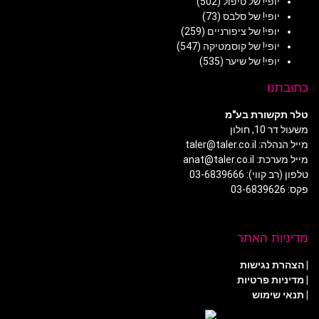
יופי! של טיפול
(502)
יופי! של סלבס
(73)
יופי! של ציפורניים
(259)
יופי! של קוסמטיקה
(547)
יופי! של שיער
(535)
כתובתנו
טלר תקשורת בע"מ
משעול דר 10, חולון
מייל הנהלה: taler@taler.co.il
מייל מערכת: anat@taler.co.il
טלפון (רב קווי): 03-6839666
פקס: 03-6839626
מדיניות האתר
|
הצהרת נגישות
|
מדיניות פרטיות
| תנאי שימוש