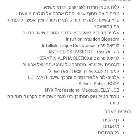
גלית גוטמן חוזרת לשורשים, תרתי משמע
מריחים את הסוף: 46% יפסלו אתכם על חולצה מיוזעת
פריז בשיער: למה זה קורה, למי זה קורה ואיך אפשר להפחית
את התופעה?
אלביב מבית לוריאל פריז: סדרת מסכות שיער חדשה
Intuition:Intuition Blossom
לוריאל פריז: Infallible Laque Resistance
לה רוש-פוזה: ANTHELIOS UVSPORT
לוריאל פרופסיונל:KERATIN ALPHA SLEEK
דוגמנית של אבא: המהפך של עונג שחף אצל אבא ירין
קמפיין לענבל אלדן יוצאת 'האח הגדול'
אלביב-לוריאל פריז:סרום ומרכך שיער ULTIMATE
Schick: Schick BODY
NYX Professional Makeup:JELLY JOB
טרנד הטיק טוק המסוכן: בני נוער משתזפים בקרינה הגבוהה
ביותר
תפריט האתר
דף הבית
מי אנחנו
כל הכתבות