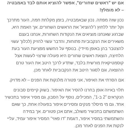
אם יש "ראשים שחורים", אפשר להוציא אותם לבד באמבטיה
– לא מומלץ!
נכון שזה מפתה. נכון שבאמבטיה, בזמן מקלחת חמה, העור מתרכך
וקל יותר ללחוץ ו"להוציא" את הראשים השחורים. אך האמת היא,
שברגע שאנחנו מוציאים את הנקודות השחורות, אנחנו בעצם
משאירים את הנקבוביות פתוחות, והדבר עשוי להזיק (לכלוך עשוי
להצטבר בהן באופן מיידי). בנוסף על החשש מפציעת העור בעת
הלחיצה, הוצאת ראשים שחורים היא פעולה שרצוי לעשות אצל
קוסמטיקאית מורשית בלבד, שתדע לרכך היטב את העור טרם
ההוצאה, וגם לסגור היטב את הנקבוביות לאחר מכן.
אם הסרתי את האיפור, אני פטורה מלנקות את הפנים – לא מדויק.
תלוי באיזה אופן בחרנו להסיר את האיפור. בשוק קיימים סבונים
הנקראים "2 ב-1", המכילים, נוסף על הסבון, גם מסיר איפור בתכשיר
אחד. גם מי מיסלר מנקים ומסירים איפור בפעולה אחת, כך שאם
השתמשתם בתכשיר משולב, אתם אכן פטורים. אך במידה
והשתמשתי במסיר איפור, דוגמת "דו פאזי" המסיר איפור עמיד, עליי
לנקות את הפנים לאחר מכן.