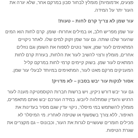
פצעים, אדמומיות) מומלץ לבחור סבון במרקם אחר, שלא יגרה את
העור יתר על המידה.
עור שמן לא צריך קרם לחות – טעות!
עור שמן מפריש חלב, או במילים אחרות- שומן. קרם לחות הוא המים
שהעור שלנו שותה. גם עור שמן זקוק למים שלו. לאחר ניקויים
המתאימים לעור שמן, אשר נוטים לספוח את השומן וגם נוזלים
אחרים, מומלץ ורצוי להשיב לעור את הלחות, בעזרת קרם לחות
המתאים לעור שמן. בשוק קיימים קרמי לחות במרקם קליל
המעניקים מרקם מאט לעור, המתאימים במיוחד לבעלי עור שמן.
אסור לנקות עור יבש בסבון – לא מדויק!
גם עור יבש דורש ניקיון, ויש ברשות חברות הקוסמטיקה מענה לעור
הרגיש והעדין שמתלווה ליובש. במידה ועורכם יבש ואתם מתאפרים,
מומלץ להשתמש במי מיסלר, ניקוי עדין שגם מסיר בעדינות את
האיפור, ללא צורך בשפשוף או שטיפה לאחריו. מי המיסלר לא
מכילים חומרים שעשויים לגרות את העור, וכבונוס – גם מקצרים את
שגרת הטיפוח.