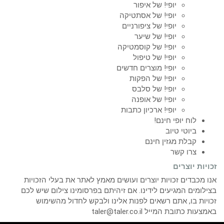
יופי! של איפור
יופי! של אסתטיקה
יופי! של ציפורניים
יופי! של שיער
יופי! של קוסמטיקה
יופי! של טיפול
יופי! מוצרים חדשים
יופי! של הפקות
יופי! של סלבס
יופי! של אופנה
יופי! ארכיון כתבות
לוח יופי חינם!
ביוטי טיוב
קבלת מגזין חינם
צרו קשר
זכויות יוצרים
אנו מכבדים זכויות יוצרים ועושים מאמץ לאתר את בעלי הזכויות
בצילומים המגיעים לידינו. אם זיהיתם בפרסומינו צילום שיש לכם
זכויות בו, אתם רשאים לפנות אלינו ולבקש לחדול מהשימוש
באמצעות כתובת המייל taler@taler.co.il