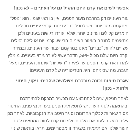
אפשר לשים את קרם היום הרגיל גם על העיניים – לא נכון!
עור העיניים דק בהרבה מעור הפנים, ואין בו תאי שומן. הוא "נופל"
ומתקמט מהר יותר, ויש לטפל בו בעדינות. קרמי עיניים מכילים
חומרים קלילים ועדינים יותר, שלא יעוררו רגישות בעיניים ולכן
מתאימים להנחה באיזור העיניים הרגיש. קרמי יום או לילה רגילים
עשויים להיות "כבדים" מעט במרקמם עבור עור העיניים, ובמידה
וקרם היום שלנו מכיל SPF, הדבר עשוי לעורר גירוי בעיניים. מומלץ
למרוח את קרמי הפנים עד לאיזור "השקיות" שתחת העיניים, ומעל
הגבה. מה שביניהם, היא הטריטוריה של קרם העיניים!
שגרת טיפוח נכונה מורכבת משלושה שלבים: ניקוי, חיטוי
ולחות – נכון!
לאחר הניקוי, שיכול להתבצע עם תכשיר במרקם לבחירתכם
ובהתאמה לסוג העור, יש לחטא את הפנים בעזרת מי פנים. החיטוי
מסיר שאריות לכלוך אחרונות וסוגר היטב את הנקבוביות. לאחר מכן,
עלינו להשיב לעור את הלחות, ולמרוח קרם לחות המתאים לסוג
העור שלנו. אם תתמידו בשגרה זו מספר ימים, תראו בודאות שינוי