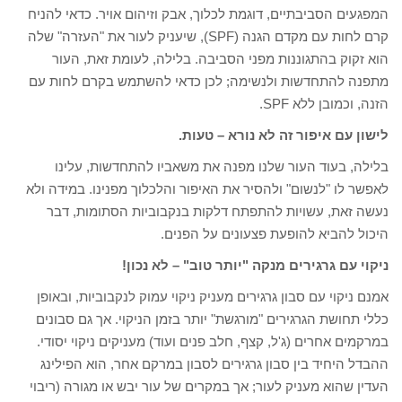
המפגעים הסביבתיים, דוגמת לכלוך, אבק וזיהום אויר. כדאי להניח
קרם לחות עם מקדם הגנה (SPF), שיעניק לעור את "העזרה" שלה
הוא זקוק בהתגוננות מפני הסביבה. בלילה, לעומת זאת, העור
מתפנה להתחדשות ולנשימה; לכן כדאי להשתמש בקרם לחות עם
הזנה, וכמובן ללא SPF.
לישון עם איפור זה לא נורא – טעות.
בלילה, בעוד העור שלנו מפנה את משאביו להתחדשות, עלינו
לאפשר לו "לנשום" ולהסיר את האיפור והלכלוך מפנינו. במידה ולא
נעשה זאת, עשויות להתפתח דלקות בנקבוביות הסתומות, דבר
היכול להביא להופעת פצעונים על הפנים.
ניקוי עם גרגירים מנקה "יותר טוב" – לא נכון!
אמנם ניקוי עם סבון גרגירים מעניק ניקוי עמוק לנקבוביות, ובאופן
כללי תחושת הגרגירים "מורגשת" יותר בזמן הניקוי. אך גם סבונים
במרקמים אחרים (ג'ל, קצף, חלב פנים ועוד) מעניקים ניקוי יסודי.
ההבדל היחיד בין סבון גרגירים לסבון במרקם אחר, הוא הפילינג
העדין שהוא מעניק לעור; אך במקרים של עור יבש או מגורה (ריבוי