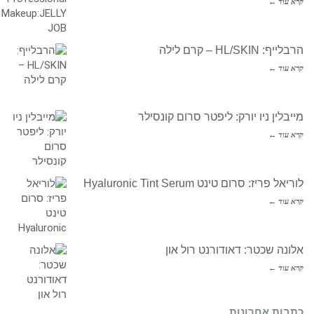
קרא עוד ←
הרבלייף: HL/SKIN – קרם לילה
קרא עוד ←
מייבלין ניו יורק: ליפטר סרום קונסילר
קרא עוד ←
לוריאל פריז: סרום טינט Hyaluronic Tint Serum
קרא עוד ←
אלונה שכטר: דאודורנט רול און
קרא עוד ←
כתבות אחרונות