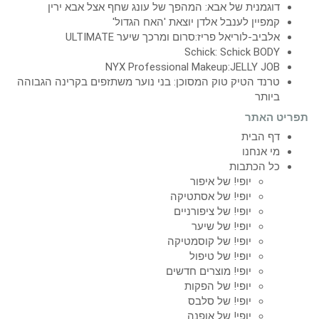
דוגמנית של אבא: המהפך של עונג שחף אצל אבא ירין
קמפיין לענבל אלדן יוצאת 'האח הגדול'
אלביב-לוריאל פריז:סרום ומרכך שיער ULTIMATE
Schick: Schick BODY
NYX Professional Makeup:JELLY JOB
טרנד הטיק טוק המסוכן: בני נוער משתזפים בקרינה הגבוהה
ביותר
תפריט האתר
דף הבית
מי אנחנו
כל הכתבות
יופי! של איפור
יופי! של אסתטיקה
יופי! של ציפורניים
יופי! של שיער
יופי! של קוסמטיקה
יופי! של טיפול
יופי! מוצרים חדשים
יופי! של הפקות
יופי! של סלבס
יופי! של אופנה