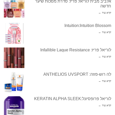
אלביב מבית לוריאל פריז: סדרת מסכות שיער
חדשה
קרא עוד ←
Intuition:Intuition Blossom
קרא עוד ←
לוריאל פריז: Infallible Laque Resistance
קרא עוד ←
לה רוש-פוזה: ANTHELIOS UVSPORT
קרא עוד ←
לוריאל פרופסיונל:KERATIN ALPHA SLEEK
קרא עוד ←