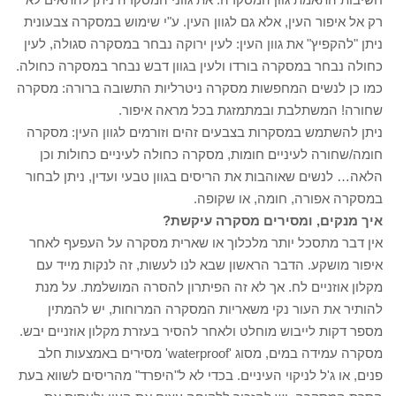
רק אל איפור העין, אלא גם לגוון העין. ע"י שימוש במסקרה צבעונית
ניתן "להקפיץ" את גוון העין: לעין ירוקה נבחר במסקרה סגולה, לעין
כחולה נבחר במסקרה בורדו ולעין בגוון דבש נבחר במסקרה כחולה.
כמו כן לנשים המחפשות מסקרה ניטרליות התשובה ברורה: מסקרה
שחורה! המשתלבת ובמתמזגת בכל מראה איפור.
ניתן להשתמש במסקרות בצבעים זהים וזורמים לגוון העין: מסקרה
חומה/שחורה לעיניים חומות, מסקרה כחולה לעיניים כחולות וכן
הלאה… לנשים שאוהבות את הריסים בגוון טבעי ועדין, ניתן לבחור
במסקרה אפורה, חומה, או שקופה.
איך מנקים, ומסירים מסקרה עיקשת?
אין דבר מתסכל יותר מלכלוך או שארית מסקרה על העפעף לאחר
איפור מושקע. הדבר הראשון שבא לנו לעשות, זה לנקות מייד עם
מקלון אוזניים לח. אך לא זה הפיתרון להסרה המושלמת. על מנת
להותיר את העור נקי משאריות המסקרה המרוחות, יש להמתין
מספר דקות לייבוש מוחלט ולאחר להסיר בעזרת מקלון אוזניים יבש.
מסקרה עמידה במים, מסוג 'waterproof' מסירים באמצעות חלב
פנים, או ג'ל לניקוי העיניים. בכדי לא ל"היפרד" מהריסים לשווא בעת