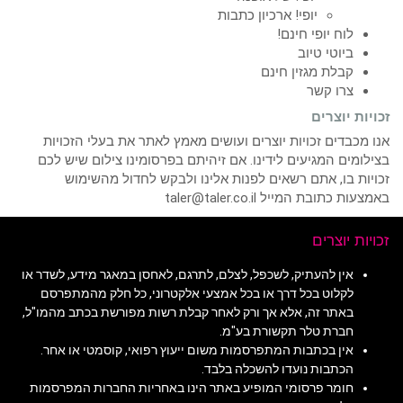
יופי! ארכיון כתבות
לוח יופי חינם!
ביוטי טיוב
קבלת מגזין חינם
צרו קשר
זכויות יוצרים
אנו מכבדים זכויות יוצרים ועושים מאמץ לאתר את בעלי הזכויות
בצילומים המגיעים לידינו. אם זיהיתם בפרסומינו צילום שיש לכם
זכויות בו, אתם רשאים לפנות אלינו ולבקש לחדול מהשימוש
באמצעות כתובת המייל taler@taler.co.il
זכויות יוצרים
אין להעתיק, לשכפל, לצלם, לתרגם, לאחסן במאגר מידע, לשדר או
לקלוט בכל דרך או בכל אמצעי אלקטרוני, כל חלק מהמתפרסם
באתר זה, אלא אך ורק לאחר קבלת רשות מפורשת בכתב מהמו"ל,
חברת טלר תקשורת בע"מ.
אין בכתבות המתפרסמות משום ייעוץ רפואי, קוסמטי או אחר.
הכתבות נועדו להשכלה בלבד.
חומר פרסומי המופיע באתר הינו באחריות החברות המפרסמות