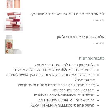
לוריאל פריז: סרום טינט Hyaluronic Tint Serum
קרא עוד ←
אלונה שכטר: דאודורנט רול און
קרא עוד ←
כתבות אחרונות
גלית גוטמן חוזרת לשורשים, תרתי משמע
מריחים את הסוף: 46% יפסלו אתכם על חולצה מיוזעת
פריז בשיער: למה זה קורה, למי זה קורה ואיך אפשר להפחית
את התופעה?
אלביב מבית לוריאל פריז: סדרת מסכות שיער חדשה
Intuition:Intuition Blossom
לוריאל פריז: Infallible Laque Resistance
לה רוש-פוזה: ANTHELIOS UVSPORT
לוריאל פרופסיונל:KERATIN ALPHA SLEEK