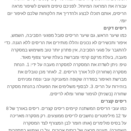
עבורה את המראה המיוחל. לפניכם טיפים ודגשים לשיפור מראה
הריסים, אותם תוכלו לבצע ולהדריך את הלקוחות שלכם לאיפור יום
יומי.
ריסים דקים
כמו שיער הראש, גם שיער הריסים סובל מפגעי הסביבה, השמש,
איפור ותכשירים לא נכונים והללו מותירים את הריסים ללא הגנה. כדי
להתגבר על פגעי הסביבה, אין פתרון יותר טוב משימוש במסקרה
מעבה, בעלת מרקם קרמי ומברשת בעלת שיער צפוף מאוד.
טיפ: ניתן לשדרג את המסקרה למסקרה מעבה על ידי: 1. הנחת
מסקרה (שחורה) לכל אורך הריסים. 2. לאחר מכן טובלים את
מברשת האיפור בפודרה שקופה המעניקה עובי ונפח ומניחים
בזהירות על הריס. 3. לבסוף משלימים את הפעולה בהנחת מסקרה
שחורה (בשנית) לגימור שחור ומלא לריסים.
ריסים קצרים
כמו עובי הריסים המשתנה קיימים ריסים קצרים. ריסים באורך של 8
עד 12 מילימטרים נחשבים לריסים ממוצעים. רק מסקרה מאריכה
על בסיס פולימרים (אותו חומר לבן המצורף לצד המסקרה
השחורה), מעניק מראה של ריסים ארוכים. על כן שימוש במסקרות