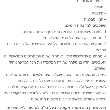
– ריסים מלאכותיים
– מראה
– פינצטה
– המון סבלנות
השלבים להדבקת ריסים:
1. בעזרת פינצטה מוציאים את הריס מן האריזה בזהירות.
2. מניחים דבק ריסים על הריס המלאכותי.
3. ממקמים את הריס המלאכותי על העין ומצמידים אל שורש הריס
הטבעי.
4. ממתינים עד לייבוש מלא ולאחר מושחים את הריסים המלאכותיים
והטבעיים יחדיו במסקרה שחורה המלכדת את הכל למראה אחיד
ומושלם.
בעזרת המסקרות החדישות, מעגל, ריסים מלאכותיים ושאר טריקים
איפורים, אפשר לעשות עם הריסים כמעט כל דבר… לעבות,
להאריך, לעגל וליצור מראה של ריסים מושלמים. עם קצת סבלנות
ושימוש במוצרים נכונים ואיכותיים ניתן להגיע למראה המבוקש כי עם
"ריסים שחורים, מלאים וארוכים חלומות מתגשמים".
בועז שטיין הוא מאפר מקצועי, בעל בי"ס לאיפור וליין מוצרים