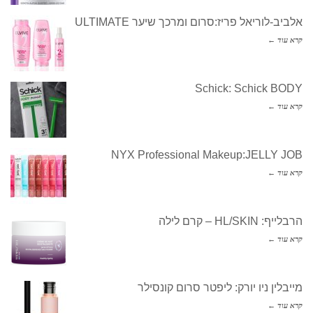
אלביב-לוריאל פריז:סרום ומרכך שיער ULTIMATE
קרא עוד ←
Schick: Schick BODY
קרא עוד ←
NYX Professional Makeup:JELLY JOB
קרא עוד ←
הרבלייף: HL/SKIN – קרם לילה
קרא עוד ←
מייבלין ניו יורק: ליפטר סרום קונסילר
קרא עוד ←