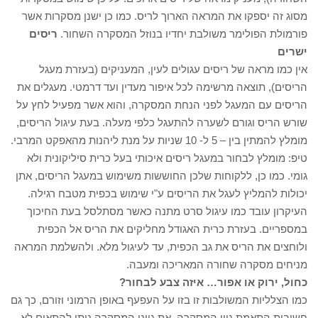
מסוג זה יספקו את המראה הארוך לריס. כמו כן ישנן מסקרות אשר
פורמולת הפולימר משולבת יחדיו בנוזל המסקרה השחור.
ריסים
ישרים
אין כמו מראה של ריסים עגולים לעין, המעניקים (בעזרת מעגל
הריסים), תוצאה מרשימה לכל איפור מעדין ועד דרמטי. מעגלים את
הריסים עם המעגל לפני הנחת המסקרה, והוא אשר מפעיל לחץ על
שורש הריס וגורם לשערה להתעגל כלפי מעלה. בעת עיגול הריסים,
מומלץ להמתין בין – 5 ל- 10 שניות על מנת ליהנות מהאפקט המרבי.
טיפ: מומלץ לבחור במעגל ריסים איכותי בעל כרית סיליקונית ולא
גומי. כמו כן, ללקוחות שלכן החוששות משימוש במעגל הריסים, אתן
יכולות להמליץ לעגל את הריסים ע"י שימוש בכפית מטבח רגילה.
העיקרון עובד כמו עיגול סרט מתנה כאשר מסתלסל בעת החיכוך
במספריים. בעזרת כרית האגודל מחליקים את הריס אל הכפית
ולוחצים את הריס את גב הכפית, עד לעיגול מלא. ולהשלמת המראה
מניחים מסקרה שחורה המאריכה ומעבה.
כחול, ירוק או אפור… איזה צבע לבחור?
כמו הצלליות המשולבות זו בזו על העפעף באופן הרמוני וזורם, כך גם
חשיבות התאמת גוון המסקרה. את גווני המסקרה ניתן להתאים לא