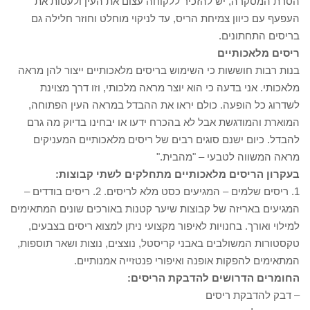
הסרת המסקרה, יש להזכיר ללקוחה עצום את העין ולעסות את
העפעף עם כיוון צמיחת הריס, עד לניקוי מוחלט וחוזר חלילה גם
בריסים התחתונים.
ריסים מלאכותיים
בנות רבות חוששות כי השימוש בריסים מלאכותיים ייצור להן מראה
מלאכותי. אני בדעה כי הוא יוצר מראה מלכותי, וזו דרך מצוינת
לשדרוג כל הופעה. כולם יראו את ההבדל במראה העין הפתוחה,
המוארת והמודגשת אבל לא בהכרח ידעו או יבחינו בדיוק מה גרם
להבדל. כיום ישנם סוגים רבים של ריסים מלאכותיים המעניקים
מראה המשווה לטבעי – "מהבית."
בעקרון הריסים מלאכותיים מתחלקים לשתי קבוצות:
1. ריסים שלמים – המגיעים כסט מלא לריסים. 2. ריסים בודדים –
המגיעים באריזה של קבוצות שיער קטנות באורכים שונים המתאימים
למילוי ואורך. בחנויות לאיפור מקצועי ניתן למצוא ריסים בצבעים,
טקסטורות המשולבים באבני קריסטל, נוצצים, נוצות ושאר תוספות,
המתאימים להפקות אופנה ואיפורי פנטזייה אמנותיים.
החומרים הדרושים להדבקת הריסים:
– דבק להדבקת ריסים