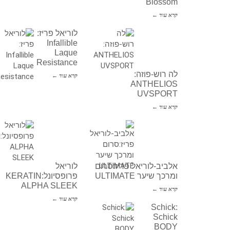
Blossom
קרא עוד ←
לוריאל פריז:
Infallible
Laque
Resistance
לה רוש-פוזה:
קרא עוד ←
ANTHELIOS
UVSPORT
קרא עוד ←
אלביב-לוריאל פריז:סרום
לוריאל
ומרכך שיער ULTIMATE
פרופסיונל:KERATIN
ALPHA SLEEK
קרא עוד ←
קרא עוד ←
Schick:
Schick
BODY