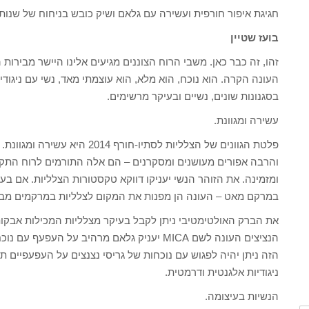
חגיגת איפור חורפית ועשירה עם גלאם ושיק כובש בניחוח של שנות ה
בועז שטיין
זהו, זה כבר כאן. משבי הרוח הצוננים מגיעים אלינו היישר מבירו
העונה הקרה. הוא נוכח, הוא מלא, הוא עוצמתי מאד, נשי עם ניגודי
בסגנונות שונים, נשיים ובעיקר מרשימים.
עשירה ומגוונת.
פלטת הגוונים של הצלליות לסתיו-ח
והרבה אפורים מעושנים ומסקרנים – הם אלה התורמים לרוח התקו
ומזמינה. את הזוהר הנשי יעניקו דווקא טקסטורות הצלליות. אם ב
במרקם מאט – העונה הן מפנות את המקום לצלליות במרקמים מבר
את הברק האולטימטיבי ניתן לקבל בעיקר מצלליות המכילות אבקות 
הנציצים העונה לשם MICA יעניק גלאם מרהיב ע
הזה ניתן יהיה לפגוש עם נוכחות של גריסי נצנצים על העפעפיים ת
ניגודיות אלגנטית ודרמטית.
הנשיות בעיצומה.