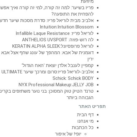
מיוזעת
פריז בשיער: למה זה קורה, למי זה קורה ואיך אפש
להפחית את התופעה?
אלביב מבית לוריאל פריז: סדרת מסכות שיער חדש
Intuition:Intuition Blossom
לוריאל פריז: Infallible Laque Resistance
לה רוש-פוזה: ANTHELIOS UVSPORT
לוריאל פרופסיונל:KERATIN ALPHA SLEEK
דוגמנית של אבא: המהפך של עונג שחף אצל אבא
ירין
קמפיין לענבל אלדן יוצאת 'האח הגדול'
אלביב-לוריאל פריז:סרום ומרכך שיער ULTIMATE
Schick: Schick BODY
NYX Professional Makeup:JELLY JOB
טרנד הטיק טוק המסוכן: בני נוער משתזפים בקרינ
הגבוהה ביותר
תפריט האתר
דף הבית
מי אנחנו
כל הכתבות
יופי! של איפור