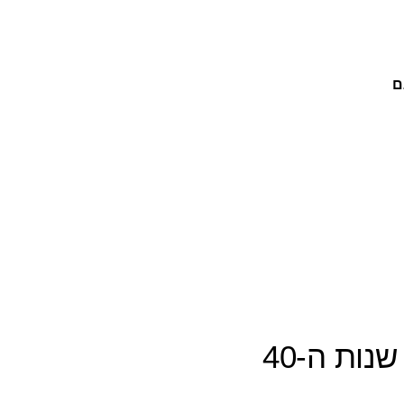
ם
ות ה-40