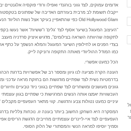
אדומים עמוקים, לצד גווני בורגנדי ואפילו ורודי פוקסיה אלגנטיים 
ייקבלו תשומת לב מרבית בעזרתם האדיבה של שפתונים בטקסטורות
Old Hollywood Glam כפי שהתאפיין בעיקר אצל נשות הוליווד הנערצות.
"העיצוב המעוגל בשיער אסוף לצד 'גלים' ו"ששיות" אשר נעשו בקפ
לתקופה שהיוותה השראה בצילומים", מדגיש איציק סרדניה מעצב
בצדי הפנים או לחילופין השיער המעוגל והמלא הנשפך על כתף אחת
כמו המודל ההוליוודי מאותה התקופה ורוניקה לייק.
הכל כמעט אפשרי.
העונה הקרה מציעה לנו גיוון ומספר רב של אפשרויות בדרגת הכהות
בדרמטיות נשית לצד שפתיים מודגשות הם בחזקת מראה עדכני ומאופ
גוונים מעושנים ומושחרים לצד שפתיים בגווני ניוד טבעיים וחיוו
העכשוויות יאמצו אותה הנשים המרגישות כי שפתיים בגוון עוצמתי 
עיניים כמעט נטולות צבע והדגשה. קווי מתאר העפעפיים מקבלים 'וו
המסקרה היא השחקן החשוב ביותר בעונה זו. נוכחות צלליות בדרגת 
העפעפיים לצד איי-ליינרים עוצמתיים מחייבים הדגשת הריסים אפיל
וסמיך יוסיפו למראה הנשי והמסתורי של הלוק הסופי.