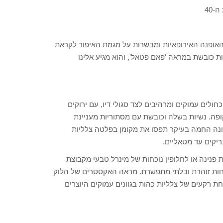
-40
ת האופנה האירופאיות ומבשרות על מגמת האיפור לקראת
ות כובשת במראה 'פאם פטאל', והוא מגיע אלינו
ורף 2014 היא עשירה ומגוונת. כחולים עמוקים ומרהיבים לצד סגולי דיו, עם ירוקים
פה. נשיות בשלה וכובשת עם מסתוריות מעניינת
עונה החמה בעיקר תפסו את מקומן בפלטה צלליות
יקים עד מטאליים.
פנינה או לחלופין נוכחות של מינרל טבעי מקבוצת
ל העפעף עם נוכחות זוהרת ובלתי מתפשרת. מראה האקסטרים של הלוק
חת רקעים של צלליות כהות בגוונים עמוקים היוצרים