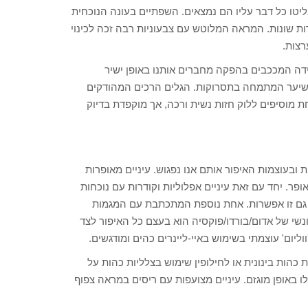
יבליטו כל דבר עליו הם נמצאים. השפתיים בעונה הנוכחית
 שונות. המראה המלוטש עם צבעוניות רבה זכה לכינוי
ידה המככבים בהפקה מחברים אותנו באופן ישיר
 שיער המתמחה בתסרוקות. הגלים הרכים המהודקים
 מוסיפים ללוק חזות נשית ורכה, אך מוקפדת בדיוק
 ובעוצמות האיפור אותם אנו נפגוש. עיניים מאופרות
ר. יחד עם זאת עיניים אפלוליות וקודרות עם נוכחות
רים גם זו אפשרות. אחת נוספת המתכתבת עם המגמות
ונשי של אדום/בורדו/פוקסיה הוא בעצם כל האיפור לצד
ליום' עוצמתי בשימוש באיי-ליינרים כהים ומודגשים.
כהות בינונית או לחילופין שימוש בצלליות כהות על
ו באופן מוגזם. עיניים מצועפות עם ריסים במראה צפוף