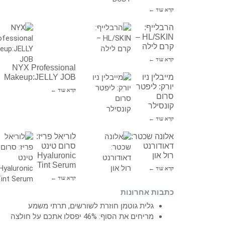
קרא עוד ←
הרבלייף:
HL/SKIN –
קרם לילה
קרא עוד ←
NYX Professional
מייבלין ניו
Makeup:JELLY JOB
יורק: ליפטר
קרא עוד ←
סרום
קונסילר
קרא עוד ←
אלונה שכטר:
לוריאל פריז:
דאודורנט
סרום טינט
רול און
Hyaluronic
Tint Serum
קרא עוד ←
קרא עוד ←
כתבות אחרונות
גלית גוטמן חוזרת לשורשים, תרתי משמע
מריחים את הסוף: 46% יפסלו אתכם על חולצה