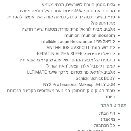
גלית גוטמן חוזרת לשורשים, תרתי משמע
מריחים את הסוף: 46% יפסלו אתכם על חולצה מיוזעת
פריז בשיער: למה זה קורה, למי זה קורה ואיך אפשר להפחית
את התופעה?
אלביב מבית לוריאל פריז: סדרת מסכות שיער חדשה
Intuition:Intuition Blossom
לוריאל פריז: Infallible Laque Resistance
לה רוש-פוזה: ANTHELIOS UVSPORT
לוריאל פרופסיונל:KERATIN ALPHA SLEEK
דוגמנית של אבא: המהפך של עונג שחף אצל אבא ירין
קמפיין לענבל אלדן יוצאת 'האח הגדול'
אלביב-לוריאל פריז:סרום ומרכך שיער ULTIMATE
Schick: Schick BODY
NYX Professional Makeup:JELLY JOB
טרנד הטיק טוק המסוכן: בני נוער משתזפים בקרינה הגבוהה
ביותר
תפריט האתר
דף הבית
מי אנחנו
כל הכתבות