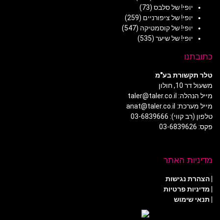
יופי! של סלבס
(73)
יופי! של ציפורניים
(259)
יופי! של קוסמטיקה
(547)
יופי! של שיער
(535)
כתובתנו
טלר תקשורת בע"מ
משעול דר 10, חולון
מייל הנהלה: taler@taler.co.il
מייל מערכת: anat@taler.co.il
טלפון (רב קווי): 03-6839666
פקס: 03-6839626
מדיניות האתר
|
הצהרת נגישות
|
מדיניות פרטיות
| תנאי שימוש