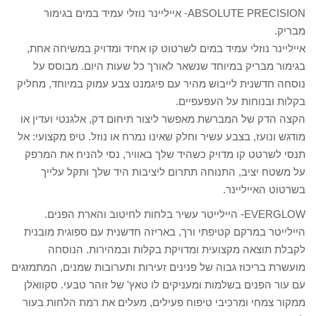
ABSOLUTE PRECISION- אייליינר נוזלי עמיד במים בגימור
מבריק.
אייליינר נוזלי עמיד במים לשרטוט קו אחיד ומדויק במשיחה אחת,
בגימור מבריק במיוחד שנשאר לאורך כל שעות היום. מבוסס על
נוסחה חדשנית לייבוש מהיר עם פיגמנט צבע עמוק במיוחד, מחליק
בקלות ובנוחות על העפעפיים.
הקצה הדק של המברשת מאפשר ליצור תיחום דק, אלגנטי ועדין או
מודגש ונועז, בצבע עשיר וחלק שאינו נמרח או נוזל. טיפ מקצועי: אל
תנסי לשרטט קו מדויק כשהיד שלך באוויר, נסי להניח את המרפק
על משטח יציב, התנוחה תתרום ליציבות היד שלך ותקל עלייך
בשרטוט האייליינר.
EVERGLOW- היילייטר עשיר בלחות לחיטוב והארת הפנים.
היילייטר במרקם קטיפתי ורך, באריזה חדשנית עם ספוגית מובנית
לקבלת תוצאה מקצועית ומדויקת בקלות ובמהירות. הנוסחה
מועשרת בריכוז גבוה של פנינים זעירות ותערובות שמנים, המתמזגים
עם עור הפנים בשלמות ומעניקים לו טאץ' של זוהר טבעי. סקוואלן
ממקור צמחי ומרכיבי טיפוח פעילים, מעלים את רמת הלחות בעור