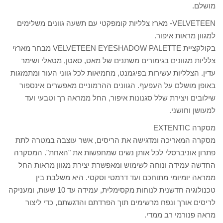
מושלם.
VELVETEEN- מארז צלליות קומפקטי עם תשעה גוונים משלימים
למגוון מראות איפור.
בקולקציית VELVETEEN EYESHADOW PALETTE מבחר מארזי
צלליות מגוונים בגימורים משתנים של מאט, סאטן, מטאלי ושימר
עדין. הצלליות עשירות בפיגמנט, מחמיאות לכל גווני העור ומתמזגות
באופן מושלם על העפעף. הגוונים ההרמוניים מאפשרים אינספור
שילובים ויצירת שלל סגנונות איפור, החל ממראה רך וטבעי ועד
למעושן וחושני.
מסקרה EXTENTIC
מסקרה המאריכה ומדגישה את הריסים, אשר עוצבה במטרה לתת
פתרון אוניברסלי לכל אותן נשים שמחפשות את "האחת". המסקרה
החדשה עמידה ונוחה לשימוש ומאפשרת יצירת מגוון מראות החל
ממראה יומיומי מתוחכם ועד דרמטי וסקסי. היא משלבת בין
טכנולוגיה חדשנית לנוחות מקסימלית, עמידה עד 10 שעות, ומעניקה
לריסים אורך ונפח מרשימים תוך הפרדתם והדגשתם, כדי ליצור
מראה פנורמי רב ממדי.