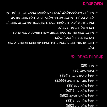
זכויות יוצרים
אין להעתיק, לשכפל, לצלם, לתרגם, לאחסן במאגר מידע, לשדר או
לקלוט בכל דרך או בכל אמצעי אלקטרוני, כל חלק מהמתפרסם
באתר זה, אלא אך ורק לאחר קבלת רשות מפורשת בכתב מהמו"ל,
חברת טלר תקשורת בע"מ.
אין בכתבות המתפרסמות משום ייעוץ רפואי, קוסמטי או אחר.
הכתבות נועדו להשכלה בלבד.
חומר פרסומי המופיע באתר הינו באחריות החברות המפרסמות
בלבד.
קטגוריות באתר יופי
אחר
(28)
ביוטי טיוב
(36)
יופי! ארכיון כתבות
(954)
יופי! מוצרים חדשים
(2,566)
יופי! של אופנה
(35)
יופי! של איפור
(631)
יופי! של אסתטיקה
(502)
יופי! של הפקות
(33)
יופי! של טיפול
(502)