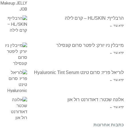
הרבלייף: HL/SKIN – קרם לילה
קרא עוד ←
מייבלין ניו יורק: ליפטר סרום קונסילר
קרא עוד ←
לוריאל פריז: סרום טינט Hyaluronic Tint Serum
קרא עוד ←
אלונה שכטר: דאודורנט רול און
קרא עוד ←
כתבות אחרונות