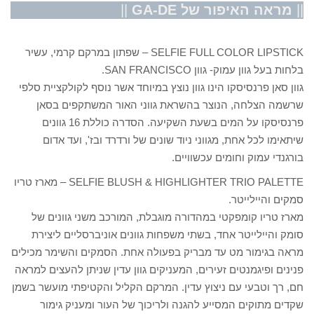
||
מראה האיפור של GA-DE
||
SELFIE FULL COLOR LIPSTICK – שפתון במרקם קרמי, עשיר
בלחות בעל גוון עמוק- גוון SAN FRANCISCO.
גוון סאן פרנסיסקו הינו גוון נוצץ במיוחד אשר נוסף לקולקציית סלפי
שרשמה הצלחה, הנוצר בהשראת גווני האור המשתקפים בסאן
פרנסיסקו על המים בשעת השקיעה. הסדרה כוללת 16 גוונים
שיתאימו לכל אחת, מגווני ניוד שונים של ורדרד ובז', ועד אדום
בורגנדי עמוק וחומים עכשוויים.
SELFIE BLUSH & HIGHLIGHTER TRIO PALETTE – מארז טריו
סמקים והיילייטר.
מארז טריו קומפקטי במהדורה מוגבלת, המורכב משני גוונים של
סומק והיילייטר אחד, בשתי משפחות גוונים אוניברסליים ליצירת
מראה בגימור מט עד מבריק בפעולה אחת. הסמקים והשימר מכילים
פנינים ופיגמנטים זעירים, המעניקים גוון עדין שניתן להעצים למראה
חם, רך וטבעי עם ניצוץ עדין. המרקם הקליל והקטיפתי מועשר בשמן
שקדים מתוקים המסייע להגנה ולריכוך של העור ומעניק גימור