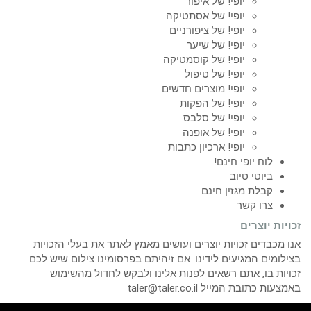
יופי! של איפור
יופי! של אסתטיקה
יופי! של ציפורניים
יופי! של שיער
יופי! של קוסמטיקה
יופי! של טיפול
יופי! מוצרים חדשים
יופי! של הפקות
יופי! של סלבס
יופי! של אופנה
יופי! ארכיון כתבות
לוח יופי חינם!
ביוטי טיוב
קבלת מגזין חינם
צרו קשר
זכויות יוצרים
אנו מכבדים זכויות יוצרים ועושים מאמץ לאתר את בעלי הזכויות
בצילומים המגיעים לידינו. אם זיהיתם בפרסומינו צילום שיש לכם
זכויות בו, אתם רשאים לפנות אלינו ולבקש לחדול מהשימוש
באמצעות כתובת המייל taler@taler.co.il