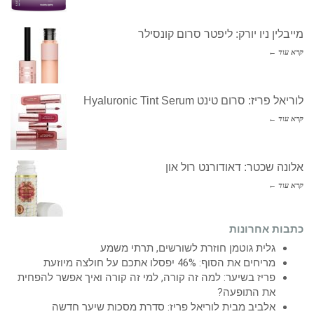
מייבלין ניו יורק: ליפטר סרום קונסילר
קרא עוד ←
לוריאל פריז: סרום טינט Hyaluronic Tint Serum
קרא עוד ←
אלונה שכטר: דאודורנט רול און
קרא עוד ←
כתבות אחרונות
גלית גוטמן חוזרת לשורשים, תרתי משמע
מריחים את הסוף: 46% יפסלו אתכם על חולצה מיוזעת
פריז בשיער: למה זה קורה, למי זה קורה ואיך אפשר להפחית
את התופעה?
אלביב מבית לוריאל פריז: סדרת מסכות שיער חדשה