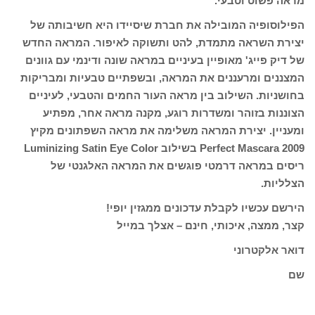
מראה פשוט וטבעי.
הפילוסופיה המובילה את חברת שיסיידו היא חשיבותה של
יצירת השראה מתמדת, להט ותשוקה לאיפור. המראה החדש
של דיק פייג' מאופיין בעיניים במראה שונה ודינמי עם גוונים
המצננים ומרעננים את המראה, ובשפתיים טבעיות ומבריקות
בחושניות. השילוב בין מראה העור החמים והטבעי, לעיניים
הצוננות בזוהר ומשדרות רוגע, מקנה מראה אחר, מפתיע
ומעניין. יצירת המראה משלימה את מראה השפתונים מקיץ
2009 Perfect Mascara בשילוב Luminizing Satin Eye Color
ריסים במראה דרמטי פוגשים את המראה האלגנטי של
הצלליות.
הירשם עכשיו לקבלת עדכונים ממגזין יופי!
קצר, ממצה, איכותי, חינם – אצלך במייל
דואר אלקטרוני
שם