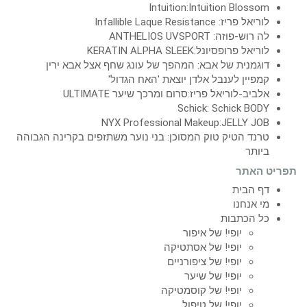
Intuition:Intuition Blossom
לוריאל פריז: Infallible Laque Resistance
לה רוש-פוזה: ANTHELIOS UVSPORT
לוריאל פרופסיונל:KERATIN ALPHA SLEEK
דוגמנית של אבא: המהפך של עונג שחף אצל אבא ירין
קמפיין לענבל אלדן יוצאת 'האח הגדול'
אלביב-לוריאל פריז:סרום ומרכך שיער ULTIMATE
Schick: Schick BODY
NYX Professional Makeup:JELLY JOB
טרנד הטיק טוק המסוכן: בני נוער משתזפים בקרינה הגבוהה
ביותר
תפריט האתר
דף הבית
מי אנחנו
כל הכתבות
יופי! של איפור
יופי! של אסתטיקה
יופי! של ציפורניים
יופי! של שיער
יופי! של קוסמטיקה
יופי! של טיפול