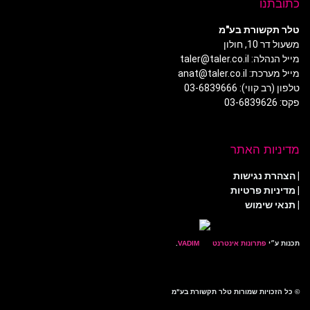
כתובתנו
טלר תקשורת בע"מ
משעול דר 10, חולון
מייל הנהלה: taler@taler.co.il
מייל מערכת: anat@taler.co.il
טלפון (רב קווי): 03-6839666
פקס: 03-6839626
מדיניות האתר
|
הצהרת נגישות
|
מדיניות פרטיות
| תנאי שימוש
תכנות ע״י
פתרונות אינטרנט
.
© כל הזכויות שמורות טלר תקשורת בע"מ