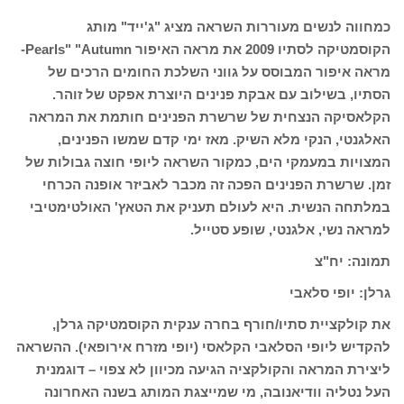
כמחווה לנשים מעוררות השראה מציג "ג'ייד" מותג
הקוסמטיקה לסתיו 2009 את מראה האיפור Pearls" "Autumn-
מראה איפור המבוסס על גווני השלכת החומים הרכים של
הסתיו, בשילוב עם אבקת פנינים היוצרת אפקט של זוהר.
הקלאסיקה הנצחית של שרשרת הפנינים חותמת את המראה
האלגנטי, הנקי מלא השיק. מאז ימי קדם שמשו הפנינים,
המצויות במעמקי הים, כמקור השראה ליופי חוצה גבולות של
זמן. שרשרת הפנינים הפכה זה מכבר לאביזר אופנה הכרחי
במלתחה הנשית. היא לעולם תעניק את הטאץ' האולטימטיבי
למראה נשי, אלגנטי, שופע סטייל.
תמונה: יח"צ
גרלן: יופי סלאבי
את קולקציית סתיו/חורף בחרה ענקית הקוסמטיקה גרלן,
להקדיש ליופי הסלאבי הקלאסי (יופי מזרח אירופאי). ההשראה
ליצירת המראה והקולקציה הגיעה מכיוון לא צפוי – דוגמנית
העל נטליה וודיאנובה, מי שמייצגת המותג בשנה האחרונה