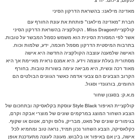
לנקום, צילום: יח"צ
מאדינה מילאנו: בהשראת הדרקון הסיני
חברת "מאדינה מילאנו" פותחת את עונת החורף עם
קולקצייתMiss Dragon . הקולקציה בהשראת הדרקון הסיני
אשר לפי המסורת הסינית הוא משמש כסמל המבשר על טובות.
בתרבות המיסטית הדרקון מסמל חוכמה, ידע, שלמות וכוח.
האישה שלמענה עוצבה הקולקציה החדשה היא אישה
מסתורית בעלת עוצמה וידע. היא אמנם נראית מאיימת אך היא
מאוד רכה ונשית, היא מביאה עימה בשורות טובות. בחורף
הקרוב הצבעים הם צבעי אדמה כאשר הגוונים הבולטים הם
החומים, בורגונדי וסגול.
מ.א.ק: בסגנון שחור
קולקציית האיפור Style Black עוסקת בקלאסיקה ובתחכום של
הצבע השחור המוצג במרקמים שונים של מוצרי אבקה וקרם,
בגימורים שונים של מאט, מבריק, גלוס וקרם, אטום או שקוף.
כקלאסיקה, הצבע השחור נכון תמיד, נראה טוב ומחמיא לכל
אישה, בין אם באיפור או בלבוש. מעונה לעונה מתעדכנת אופן