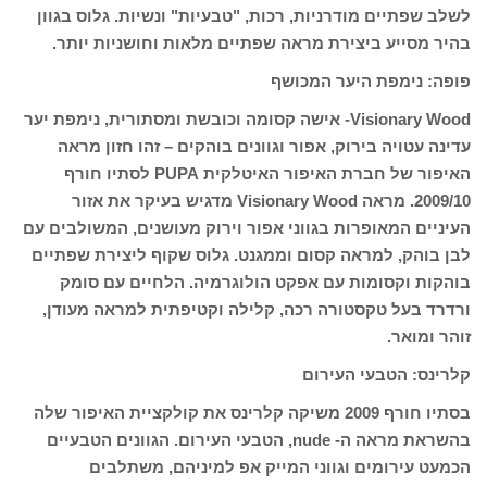
לשלב שפתיים מודרניות, רכות, "טבעיות" ונשיות. גלוס בגוון
בהיר מסייע ביצירת מראה שפתיים מלאות וחושניות יותר.
פופה: נימפת היער המכושף
Visionary Wood- אישה קסומה וכובשת ומסתורית, נימפת יער
עדינה עטויה בירוק, אפור וגוונים בוהקים – זהו חזון מראה
האיפור של חברת האיפור האיטלקית PUPA לסתיו חורף
2009/10. מראה Visionary Wood מדגיש בעיקר את אזור
העיניים המאופרות בגווני אפור וירוק מעושנים, המשולבים עם
לבן בוהק, למראה קסום וממגנט. גלוס שקוף ליצירת שפתיים
בוהקות וקסומות עם אפקט הולוגרמיה. הלחיים עם סומק
ורדרד בעל טקסטורה רכה, קלילה וקטיפתית למראה מעודן,
זוהר ומואר.
קלרינס: הטבעי העירום
בסתיו חורף 2009 משיקה קלרינס את קולקציית האיפור שלה
בהשראת מראה ה- nude, הטבעי העירום. הגוונים הטבעיים
הכמעט עירומים וגווני המייק אפ למיניהם, משתלבים