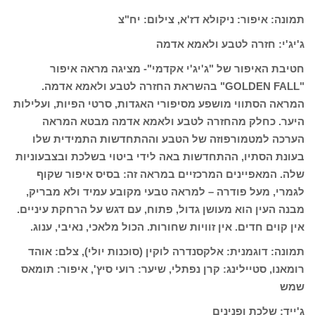
תמונה: איפור: ניקולא דז'א, צילום: יח"צ
ג'יג'י: חזרה לטבע ולאמא אדמה
חטיבת האיפור של "ג'יג'י אקדמי"- מציגה מראה איפור
"GOLDEN FALL" בהשראת החזרה לטבע ולאמא אדמה.
המראה הסתווי מושפע מסיפורי האגדות, סרטי הפיות, ועלילות
היער. כחלק מהחזרה לטבע ולאמא אדמה מבטא המראה
הערכה למטמורפוזה של הטבע וההתחדשות התמידית שלו
בעונת הסתיו, ההתחדשות באה לידי ביטוי בשלכת ובצבעוניות
שלה. המאפיינים המרכזיים במראה זה: בסיס איפור שקוף
לגמרי, מעל פודרה – למראה טבעי מקובע עמיד ולא מבריק,
מבנה העין הוא מעושן גדול, פתוח, עם דגש על הרחקת עיניים.
אין קוים חדים. אין זוויות שחורות. הכול מלאכי, נאיבי, ענוג.
תמונה: דוגמנית: אלקסנדרה לוקין (סוכנות יולי), צלם: אוהד
רומאנו, סטיילינג: קרן נפתלי, שיער: רועי סיץ', איפור: תומאס
שמש
ג'ייד: שלכת ופנינים