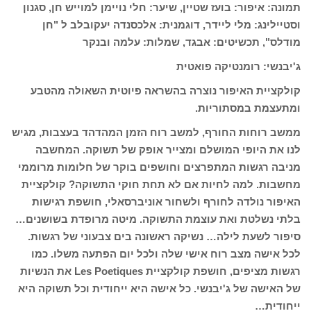
תמונה: איפור: בועז שטיין, שיער: חלי נויימן למוייש חן, סגנון
וסטיילינג: מלי ליידר, דוגמנית: אלכסנדה יעקובלב ל "חן
מודלס", תכשיטים: אבגד, שמלות: עלמה ובנקר
ג'יבנשי: רומנטיקה פואטית
קולקציית האיפור נוצרה בהשראה פיוטית השאולה מהטבע
ומתעצמת במסתוריות.
ממשב רוחות החורף, למשב רוח הזמן המהדהד בעצבות, מגיש
לנו את היופי המושלם ומצייר אופק של תשוקה. המחשבה
מניבה רגשות המתפרצים וחושפים בוקר של חלומות מרוממי
מחשבות. למה לחיות אם לא תחת חוקי התשוקה? קולקציית
האיפור נולדה לחורף ולשחור אוניברסאלי, חושפת רגישות
בלתי נשלטת ואת עוצמת התשוקה. מיטה מרופדת בשושנים…
סיפור לשעת לילה… נשיקה ראשונה בים צבעוני של רגשות.
לכל אישה מצב רוח אישי שלה ולכל יום הפתעה משלו. כמו
רגשות מציפים, חושפת קולקציית Les Poetiques את הנשיות
של האישה של ג'יבנשי. כל אישה היא ייחודית וכל תשוקה היא
ייחודית…