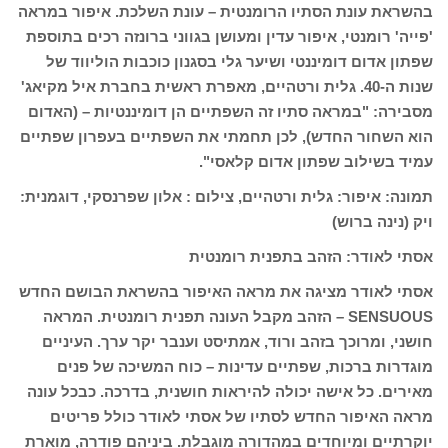
בהשראת עונת הסתיו הרומנטית – עונת השלכת. איפור במראה
'פייה' רומנטי, איפור עדין ומעושן בגווני ברונזה רכים בתוספת
שפתון אדום דומיננטי ושיער גלי בסגנון כוכבות הוליווד של
שנות ה-40. גלית ורטהיים, מאפרת ראשית בחברת איל מקיאג'
מסבירה: "במראה סתיו זה השפתיים הן דומיננטיות – (האדום
הוא השחור החדש), לכן תחמתי את השפתיים בעפרון שפתיים
עמיד בשילוב שפתון אדום קלאסי".
תמונה: איפור: גלית ורטהיים, צילום : אלון שפרנסקי, דוגמנית:
ויק (נינה ברוש)
אסתי לאודר: הזהב בתפנית רומנטית
אסתי לאודר מציגה את מראה האיפור בהשראת הבושם החדש
SENSUOUS – הזהב מקבל העונה תפנית רומנטית. המראה
חושני, ומרוכך בזהב ורוד, אמתיסט וענבר יקר ערך. העיניים
מוגדרות ברכות, שפתיים עדינות – כוח המשיכה של פנים
מאירים. כל אישה יכולה להיראות חושנית, בדרכה. כבכל עונה
מראה האיפור החדש לסתיו של אסתי לאודר כולל פריטים
יוקרתיים ומיוחדים במהדורה מוגבלת. ביניהם פודרה, מוארת