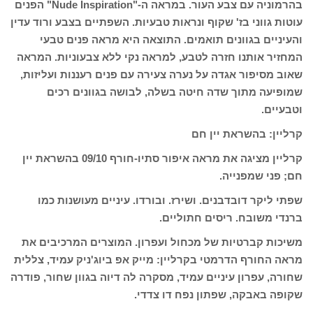
בהרמוניה עם צבע העור. במראה ה-"Nude Inspiration" הפנים
עוטות גווני בז' שקוף ונראות טבעיות. השפתיים בצבע ורוד עדין
והעיניים בגוונים תואמים. התוצאה היא מראה פנים טבעי
המחזיר אותנו חזרה לטבע, למראה נקי ללא צבעוניות. המראה
שאוב מסיפור אגדה על נערה צעירה עם פנים רעננות ועליזות,
שמופיעה מתוך שדה חיטה בשלה, לבושה בגוונים רכים
וטבעיים.
קרליין: בהשראת יין חם
קרליין מציגה את מראה איפור סתיו-חורף 09/10 בהשראת יין
חם; פני שמפנייה.
שפתי ליקר דובדבנים. ושירז. ובורדו. עיניים מעושנות כמו
ברנדי משובח. ריסים חתוליים.
משיכות קברטיות של מכחול ועפרון. המוצרים המרכיבים את
מראה החורף הדרמטי בקרליין: מייק אפ ביוג'ניק עמיד, צללית
שחורה, עפרון עיניים עמיד, מסקרה לה דיוה בגוון שחור, פודרה
שקופה באבקה, שפתון נפח דו צדדי.