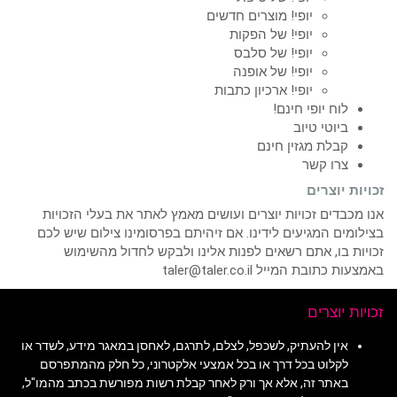
יופי! מוצרים חדשים
יופי! של הפקות
יופי! של סלבס
יופי! של אופנה
יופי! ארכיון כתבות
לוח יופי חינם!
ביוטי טיוב
קבלת מגזין חינם
צרו קשר
זכויות יוצרים
אנו מכבדים זכויות יוצרים ועושים מאמץ לאתר את בעלי הזכויות
בצילומים המגיעים לידינו. אם זיהיתם בפרסומינו צילום שיש לכם
זכויות בו, אתם רשאים לפנות אלינו ולבקש לחדול מהשימוש
באמצעות כתובת המייל taler@taler.co.il
זכויות יוצרים
אין להעתיק, לשכפל, לצלם, לתרגם, לאחסן במאגר מידע, לשדר או
לקלוט בכל דרך או בכל אמצעי אלקטרוני, כל חלק מהמתפרסם
באתר זה, אלא אך ורק לאחר קבלת רשות מפורשת בכתב מהמו"ל,