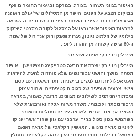
האיפור בגווני השחור- בצורה, במרקם ובגימור החומרים ואף
במיקום הצבע על הפנים. הישר מן המסלולים של עולם האופנה
מגיע אלינו טרנד האיפור השחור בעיניים ובשפתיים. ההשראה
למראות האיפור אשר נראו על המסלול לקוחה מסרטי היצ'קוק,
צילומיו של הלמוט ניוטון, נערות פאנק ורוק אנד רול של שנות
ה-80 וגישה קשוחה אך זוהרת ליופי.
מייבלין ניו-יורק: מפתה ועוצמתי
מייבלין ניו-יורק יוצרת את מראה סטרייקינג טמפטיישן – איפור
מפתה, מושך וחושני עבור נשים שלא פוחדות להעיז, להיראות
מעט אפלוליות וגם לנשים ביישניות יותר ושקטות עם קסם
אישי. צבעים שופעים של סגולים קטיפתיים ושחור עמוק
ומסתורי הניתנים לשילובים מגוונים. מדובר, כאמור, במראה
איפור מפתה ועוצמתי, משדר נשיות אפלה ואורבאנית שלא
תשאיר אף אחד אדיש. למראה עיניים חתוליות ונועזות:
השתמשי בגוון סגול בהיר וערבבי עם גוון שחור אשר יעניקו
לעיניים מראה מעושן, המאפיין הקלאסי של מראה הפאם
פאטאל. כדי לתת טוויסט עדכני לעין הכהה הקלאסית, מומלץ