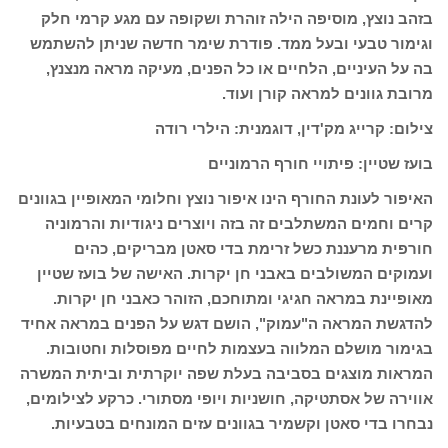
בזהב נוצץ, מוסיפה הילה זוהרת ושקופה עם מגע קרמי חלק
וגימור טבעי ובעל ממד. פודרת שימר חדשה שניתן להשתמש
בה על העיניים, הלחיים או כל הפנים, מעיקה מראה מנצנץ,
מרובת גוונים למראה קורן ועוד.
צילום: קרייג מק'דין, דוגמנית: הילרי רודה
בועז שטיין: פיתויי חורף הרמוניים
האיפור לעונת החורף הינו איפור נוצץ וחלומי המאופיין בגוונים
קרים וחמים המשתלבים זה בזה ויוצרים ניגודיות והרמוניה
חורפית מרעננת כשל זרימת בדי סאטן מבריקים, כהים
ועמוקים המשולבים באבני חן יקרות. האישה של בועז שטיין
מאופיינת במראה חגיגי ומתוחכם, הזוהר כאבני חן יקרות.
להדגשת המראה ה"עמוק", הושם דגש על הפנים במראה אחיד
בגימור מושלם המלווה בעצמות לחיים מפוסלות וחטובות.
המראות מוצגים בסביבה בעלת שפה יוקרתית וביתית המשרה
אווירה של אסתטיקה, חושניות ויופי מסתורי. כרקע לצילומים,
נבחרו בדי סאטן וקשמיר בגוונים עזים המונחים בטבעיות.