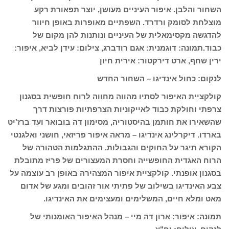
השחור והלבן. איפור העיניים מעושן, יוצר תפאורת רקע
מוצלחת לסומק ורדרד. השפתיים מאופרות באופן חיוור
להדגשה מקסימאלית של העיניים ונותנות להן מקום של
כבוד.תמונה: דוגמנית: אגם רודברג, צילום: עידן לביא, איפור:
ירין שחף, ארט דירקטור: אירית חיון
לנקום: כחול אינדיגו – השחור החדש
קולקציית האיפור לסתיו מהווה מחווה לרוח חופשית בסגנון
צרפתי וחולקת כבוד לאייקוניות הצרפתיות פורצות דרך
שהשאירו את חותמן בהיסטוריה, מסימון דה בובואר ועד ברז'יט
בארדו. דיקרלינג אינדיגו – מראה איפור פריזאי, חושני ואלגנטי
הקורא תיגר על החוקים והגבולות. ההתגלמות הטהורה של
הרוח האגדית החופשייה וחסרת המעצורים של פריז מתובלת
בסגנון אופנתי. קולקציית איפור המצהירה באופן רב עוצמה על
צבע האינדיגו בשילוב של פתיתי אור זהובים ומגע של אדום
מאט ומלא חיים, המשלימים ומעצימים את האינדיגו.
תמונה: איפור: ארון דה מיי – מנהל האיפור האומנותי של