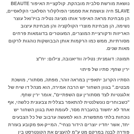
נושאת מורשת סלבית מובהקת. קולקציית האיפור BEAUTE
SLAVE חיה ונושמת את סממני הפולקלור הסלאבי הקלאסיים,
הן מבחינת מראה האיפור אותו מציגה נטליה בויז'ואל עוצר
נשימה, הן מבחינת מוצרי הקולקציה והן מבחינת עיצוב
האריזות ודקורציית המוצרים, המעוטרים בדוגמאות פרחים
מסורתיות, ממש כמו הרקמות אותן הבבושקות נוהגות לרקום
מאות שנים.
תמונה: דוגמנית: נטליה וודיאנובה, צילום: יח"צ
ירין שחף: סתיו של פיתוי
הסתיו הקרוב יתאפיין במראה זוהר, מפתה, מסתורי, מושכת
מבטים." בגוון השחור יש הרבה אמירה, הוא מנהל דו שיח של
אלגנטיות לצד מסתורין עם השפתיים", אומר ירין שחף.
"כשבוחרים נונשלנטית להתאפר בצללית צבעונית כלשהי, אף
אחד לא יחשוד בהעברת מסר, לעומת זאת בגוון השחור יש
נוכחות בלתי מתפשרת. הוא למעשה ערבוב של כל הצבעים
יחד, אשר יחדיו יוצרים הידור נצחי". המייק-אפ מקובע בעזרת
פודרה לבנה במרקם מט ע"מ להעצים את הקונטרסט בין