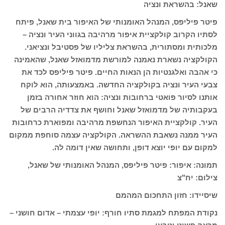
שאנל: בהשראת ונציה
פיטר פיליפס, המנהל האומנותי של האיפור בית שאנל, פיתח
לסתיו הקרוב קולקציית איפור מרהיבה בגווני העיר ונציה –
מלכותית ומסתורית, בהשראת צליליו של פסטיבל ונציאני.
הקולקציה נשארת נאמנה למורשת מדמואזל שאנל, שהאמינה
כי אהבה ואלגנטיות הן הנאות החיים. פיטר פיליפס לכד את
צבעי העיר ונציה בקולקציה החדשה. באמצעותה, הוא לוקח
אותנו לסיור פואטי ברחובות ונציה: הוא חוזר אחורה בזמן
בעקבותיה של מדמואזל שאנל וחושף את צדדיה הרבים של
העיר. קולקציית האיפור הנחשפת מרהיבה ומפוארת כרחובות
העיר ממנה נשאבת ההשראה. הקולקציה עצמה סוחפת ממקום
למקום עם יופי יוצא דופן, ותחושה שאין דומה לה.
תמונה: איפור: פיטר פיליפס, המנהל האומנותי של שאנל,
צילום: יח"צ
שיסיידו: חזון התחכום המהמם
נקודת המפתח למגמת סתיו חורף: יופי עצמתי – אדום חושני –