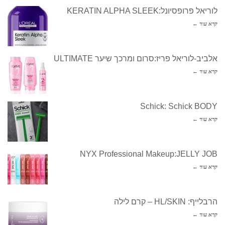
לוריאל פרופסיונל:KERATIN ALPHA SLEEK
קרא עוד ←
אלביב-לוריאל פריז:סרום ומרכך שיער ULTIMATE
קרא עוד ←
Schick: Schick BODY
קרא עוד ←
NYX Professional Makeup:JELLY JOB
קרא עוד ←
הרבלייף: HL/SKIN – קרם לילה
קרא עוד ←