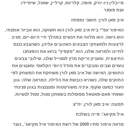
מייבלין ניו-יורק, פופה, קלרינס, קרליין, שאנל, שיסיידו.
ענת פוסנר
איב סאן לורן: חושני ומפתה
האיפור עפ"י בית איב סאן לורן הוא תשוקה, הוא אביזר אופנתי,
הוא גישה. הוא מלווה את הנשים במהלך חיי היום-יום, מגיב
לרצונות ולמשחקי הצבעים האהובים עליהן. כשהצבע נכנס
לחיינו ולמראה שלנו, הוא "מקפיץ" ברגע את הופעתנו
החיצונית, ומעניק זריקת מרץ לסטייל שלנו. שילובי צבעים
נועזים שבים ומבקרים את מודל היופי הקלאסי ומענגים את
החושים. האישה של איב סאן לורן משחקת את המשחק לפי
החוקים שלה, כשהיא כובשת את הלילה. המראה שלה: גוון
העור כמעט שקוף, עיניה משורטטות ומנצנצות בגוון פנינתי
ושפתי פאם-פאטאל מפוסלות בשפתון סגול, סמל לנשיות.
תמונה: איב סאן לורן, יח"צ
איל מקיאג': פייה בשלכת
מראה איפור סתיו 2009 של רשת האיפור איל מקיאג' , נוצר