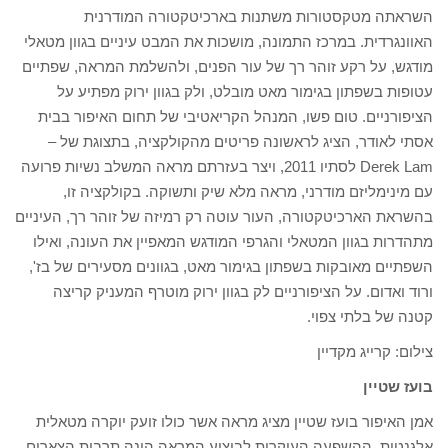
השראתה מטקסטורות משתנות בארכיטקטורה המודרנית
האוונגרדית. במרכז התמונה, מושכות את המבט עיניים בגוון מטאלי
מודגש, על רקע זוהר רך של עור הפנים, ולהשלמת המראה, שפתיים
עטופות בשפתון בגימור מאט מובלט, ולק בגוון ירוק מפתיע על
הציפורניים. טום פשו, המנהל הקריאטיבי של תחום האיפור בבית
אסתי לאודר, הציג לראשונה פריטים מהקולקציה, בתצוגת של –
Derek Lam לסתיו 2011, ויצר בעזרתם מראה המשלב נשיות פרועה
עם מינימליזם מודרני, מראה מלא שיק ותשוקה. בקולקציה זו,
בהשראת הארכיטקטורה, העור עוטה רק רמיזה של זוהר רך, העיניים
מתהדרות בגוון המטאלי והגרפי המודגש המאפיין את העונה, ואילו
השפתיים מאובקות בשפתון בגימור מאט, בגוונים מסעירים של בז',
ורוד ואדום. על הציפורניים לק בגוון ירוק מוטרף המעניק קריצה
קטנה של בלתי צפוי.
צילום: קרייג מקדיין
בועז שטיין
אמן האיפור בועז שטיין מציג מראה אשר כולו זועק יוקרה מטאלית
אלגנטית. ההשפעה העיקרית לביצוע המראה הינה תרבות הצארים