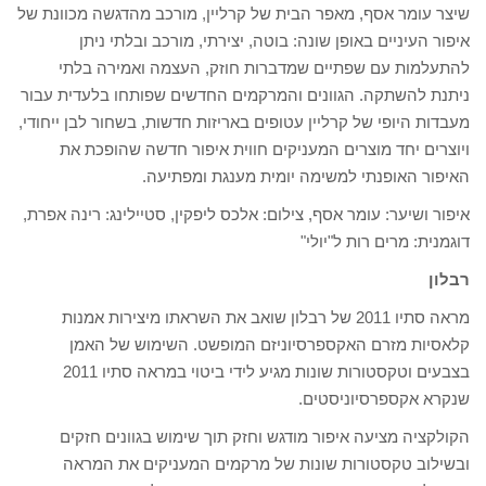
שיצר עומר אסף, מאפר הבית של קרליין, מורכב מהדגשה מכוונת של
איפור העיניים באופן שונה: בוטה, יצירתי, מורכב ובלתי ניתן
להתעלמות עם שפתיים שמדברות חוזק, העצמה ואמירה בלתי
ניתנת להשתקה. הגוונים והמרקמים החדשים שפותחו בלעדית עבור
מעבדות היופי של קרליין עטופים באריזות חדשות, בשחור לבן ייחודי,
ויוצרים יחד מוצרים המעניקים חווית איפור חדשה שהופכת את
האיפור האופנתי למשימה יומית מענגת ומפתיעה.
איפור ושיער: עומר אסף, צילום: אלכס ליפקין, סטיילינג: רינה אפרת,
דוגמנית: מרים רות ל"יולי"
רבלון
מראה סתיו 2011 של רבלון שואב את השראתו מיצירות אמנות
קלאסיות מזרם האקספרסיוניזם המופשט. השימוש של האמן
בצבעים וטקסטורות שונות מגיע לידי ביטוי במראה סתיו 2011
שנקרא אקספרסיוניסטים.
הקולקציה מציעה איפור מודגש וחזק תוך שימוש בגוונים חזקים
ובשילוב טקסטורות שונות של מרקמים המעניקים את המראה