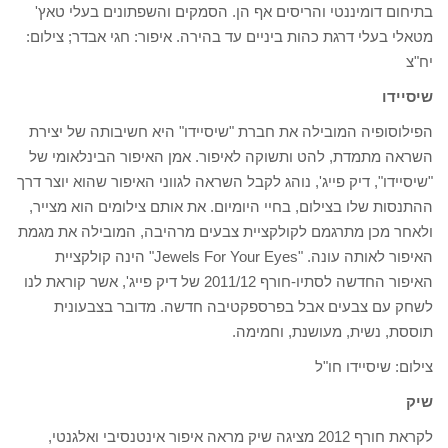
בתיחום דומיננטי והריסים אף הן. הסמקים והשפתונים בעלי טאץ'
מטאלי בעלי דרגת כהות ביניים עד בהירה. איפור: חגי אבדר; צילום:
יח"צ
שיסיידו
הפילוסופיה המובילה את חברת "שיסיידו" היא חשיבותה של יצירת
השראה מתמדת, להט ותשוקה לאיפור. אמן האיפור הבינלאומי של
"שיסיידו", דיק פייג', נוהג לקבל השראה לגווני האיפור שהוא יוצר דרך
ההתנסות שלו בצילום, בחיי היומיום. את אותם צילומים הוא מצייר,
ולאחר מכן מתרגמם לקולקציית צבעים מרהיבה, המובילה את מגמת
האיפור לאותה עונה. "Jewels For Your Eyes" הינה קולקציית
האיפור החדשה לסתיו-חורף 2011/12 של דיק פייג', אשר קוראת לנו
לשחק עם צבעים אבל בפרספקטיבה חדשה. מדובר בצבעונית
תוססת, נשית, מעושנת, וחמימה.
צילום: שיסיידו חו"ל
שיק
לקראת חורף 2012 מציגה שיק מראה איפור אינטנסיבי ואלגנטי,