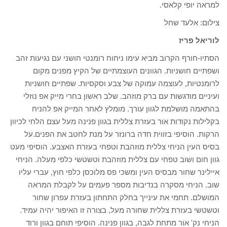
למראה יופי קלאסי.
צילום: אלעד שחל
לוריאל פריז
הסתיו-חורף הקרוב מביא עימו ניחוח רומנטי חושני עם נגיעות זהב
ושפתיים חושניות. הגוונים העוצמתיים של הקיץ מפנים מקום
לרומנטיות, לעוצמה עמוקה של צבע וסקסיות. שפתיים חושניות
ועיניים מודגשות עם ברק מוזהב. שלב ראשון בחרי מייק אפ נוזלי
בהתאמה מושלמת לגוון עורך. מומלץ לאחר המייק אפ להניח
בקלילות נקודות אור בעזרת צללית בגוון פנינה מעל עצם הלחי לכיוון
הרקות. הוסיפי בזווית חדה ברונזר על מנת לחטב את הפנים.על
בסיס העין הניחי צללית מוזהבת וטפחי בעזרת האצבע. הוסיפי מעט
גוון חום ושוב טפחי עם צללית מוזהבת וטשטשי כלפי מעלה. הניחי
איילינר שחור מבסיס העין ומשכי פס מלוכסן כלפי חוץ, עברי עליו
שוב. הניחי מסקרה בנדיבות מספר פעמים על לקבלת המראה
המושלם. תחמי את עינייך בחלק התחתון בעזרת עפרון שחור
וטשטשי בעזרת צללית שחורה מעל, בצורה זו האיפור יהיה עמיד.
הניחי נק' אור מתחת לגבה, בגוון פנינה. הוסיפי תוחם בגוון ורוד