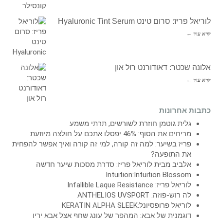
לוריאל פריז: סרום טינט Hyaluronic Tint Serum
קרא עוד ←
אלונה שכטר: דאודורנט רול און
קרא עוד ←
כתבות אחרונות
גלית גוטמן חוזרת לשורשים, תרתי משמע
מריחים את הסוף: 46% יפסלו אתכם על חולצה מיוזעת
פריז בשיער: למה זה קורה, למי זה קורה ואיך אפשר להפחית
את התופעה?
אלביב מבית לוריאל פריז: סדרת מסכות שיער חדשה
Intuition:Intuition Blossom
לוריאל פריז: Infallible Laque Resistance
לה רוש-פוזה: ANTHELIOS UVSPORT
לוריאל פרופסיונל:KERATIN ALPHA SLEEK
דוגמנית של אבא: המהפך של עונג שחף אצל אבא ירין