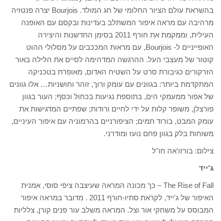
בהשראת עולם הציור החלומי של חג המולד. Bourjois יצרה פנטזיה
מרהיבה עם מראה איפור המשתלב בעדינות ובקסם עם האופנה
העילית, וממקמת את חורף 2011 בסימן החדשנות והיצירה
האופייניים ל- Bourjois, עם מראות המככבים על מסלולי ההוט
קוטור של מעצבי העל. ההרגשה המדהימה לסיים את הלילה באור
הזרקורים כגיבורת סרט על השטיח האדום, מאופרת בטכניקה
המתקדמת ביותר: בגוונים עם עומק ורוך, זוהר וחושניות… אלו גוונים
של אפור ממעמקי הים, בתוספת נגיעות בכחול וכסף; העור בגוון
פורצלן, משופר קלות על ידי לחיים ורודות; שפתיים המדגישות את
עומק המבט, בורוד תמים; הציפורניים בהרמוניה עם איפור העיניים,
משוחות בלק בגוון פחם נועז ומודרני.
צילום: בורזו'אה חו"ל
ג'ייד
The Rise of Fall – כך מכונה המראה שעיצבה ציפי סוסי, אמנית
האיפור של ג'ייד, לקראת סתיו-חורף 2011 . מדובר במראה איפור
המבוסס על משחקי אור וצל. המראה משלב עור פנים קורן, צלליות