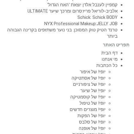
קמפיין לענבל אלדן יוצאת 'האח הגדול'
אלביב-לוריאל פריז:סרום ומרכך שיער ULTIMATE
Schick: Schick BODY
NYX Professional Makeup:JELLY JOB
טרנד הטיק טוק המסוכן: בני נוער משתזפים בקרינה הגבוהה
ביותר
תפריט האתר
דף הבית
מי אנחנו
כל הכתבות
יופי! של איפור
יופי! של אסתטיקה
יופי! של ציפורניים
יופי! של שיער
יופי! של קוסמטיקה
יופי! של טיפול
יופי! מוצרים חדשים
יופי! של הפקות
יופי! של סלבס
יופי! של אופנה