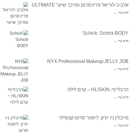
אלביב-לוריאל פריז:סרום ומרכך שיער ULTIMATE
קרא עוד ←
Schick: Schick BODY
קרא עוד ←
NYX Professional Makeup:JELLY JOB
קרא עוד ←
הרבלייף: HL/SKIN – קרם לילה
קרא עוד ←
מייבלין ניו יורק: ליפטר סרום קונסילר
קרא עוד ←