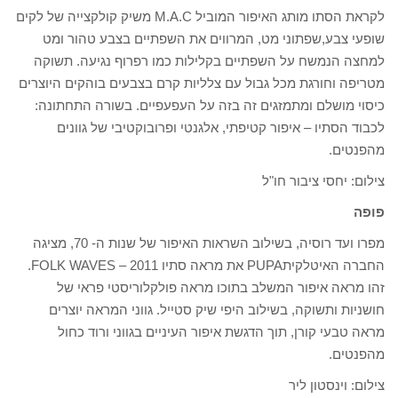
לקראת הסתו מותג האיפור המוביל M.A.C משיק קולקצייה של לקים
שופעי צבע,שפתוני מט, המרווים את השפתיים בצבע טהור ומט
למחצה הנמשח על השפתיים בקלילות כמו רפרוף נגיעה. תשוקה
מטריפה וחורגת מכל גבול עם צלליות קרם בצבעים בוהקים היוצרים
כיסוי מושלם ומתמזגים זה בזה על העפעפיים. בשורה התחתונה:
לכבוד הסתיו – איפור קטיפתי, אלגנטי ופרובוקטיבי של גוונים
מהפנטים.
צילום: יחסי ציבור חו"ל
פופה
מפרו ועד רוסיה, בשילוב השראות האיפור של שנות ה- 70, מציגה
החברה האיטלקיתPUPA את מראה סתיו 2011 – FOLK WAVES.
זהו מראה איפור המשלב בתוכו מראה פולקלוריסטי פראי של
חושניות ותשוקה, בשילוב היפי שיק סטייל. גווני המראה יוצרים
מראה טבעי קורן, תוך הדגשת איפור העיניים בגווני ורוד כחול
מהפנטים.
צילום: וינסטון ליר