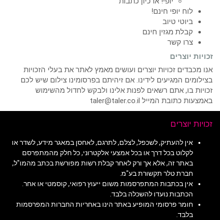
יופי! ארכיון כתבות
לוח יופי חינם!
ביוטי טיוב
קבלת מגזין חינם
צרו קשר
זכויות יוצרים
אנו מכבדים זכויות יוצרים ועושים מאמץ לאתר את בעלי הזכויות
בצילומים המגיעים לידינו. אם זיהיתם בפרסומינו צילום שיש לכם
זכויות בו, אתם רשאים לפנות אלינו ולבקש לחדול מהשימוש
באמצעות כתובת המייל taler@taler.co.il
זכויות יוצרים
אין להעתיק, לשכפל, לצלם, לתרגם, לאחסן במאגר מידע, לשדר או
לקלוט בכל דרך או בכל אמצעי אלקטרוני, כל חלק מהמתפרסם
באתר זה, אלא אך ורק לאחר קבלת רשות מפורשת בכתב מהמו"ל,
חברת טלר תקשורת בע"מ.
אין בכתבות המתפרסמות משום ייעוץ רפואי, קוסמטי או אחר.
הכתבות נועדו להשכלה בלבד.
חומר פרסומי המופיע באתר הינו באחריות החברות המפרסמות
בלבד.