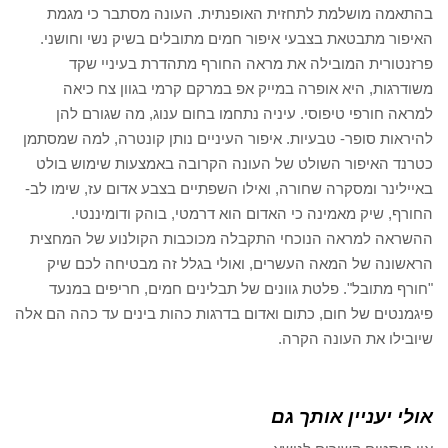
בהתאמה מושלמת לתחזית האופנתית. העונה מסתבר כי מגמת
האיפור מתבטאת בצבעי איפור חמים מתובלים בשיק נשי וחושני.
פרזנטורית המובילה את מראה החורף מתהדרת בעיניי שקד
משודרגות, היא אופרה במייק אפ במרקם קרמי בגוון צח כיאה
למראה חורפי טיפוסי. עיניה נתחמו בחום ענוג, מה שגורם להן
להיראות סופר- טבעיות. איפור העיניים נותן קונטרה, למה שמסתמן
כטרנד האיפור השולט של העונה הקרובה באמצעות שימוש בולט
באיילינר ומסקרה שחורה, ואילו השפתיים בצבע אדום עז, שימו לב-
החורף, שיק מאמינה כי האדום הוא דרמטי, בוהק ודומיננטי.
ההשראה למראה הנוכחי התקבלה מכוכבות הקולנוע של המחצית
הראשונה של המאה העשרים, ואולי בגלל זה מבטיחה לכם שיק
"חורף מתובל". פלטת גוונים של תבלינים חמים, חריפים במנעד
פיגמנטים של חום, כתום ואדום בדרגות כהות בינים עד כהה הם אלה
שיובילו את העונה הקרה.
אולי יעניין אותך גם