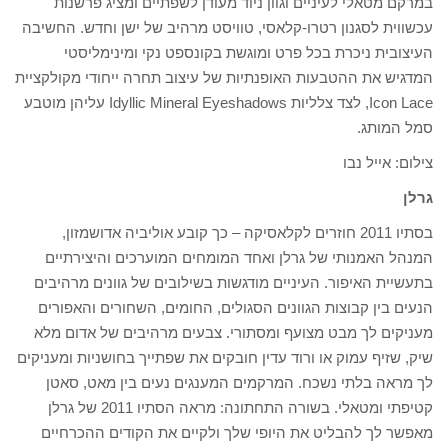
במרקם מטאלי לעיניים וגוון ניוד מעודן לשפתיים ומציג פרשנות
עכשווית לסגנון רטרו-קלאסי, טוויסט מרהיב של ישן וחדש. החשיבה
העיצובית ניכרת בכל פרט ומוגשת בקונספט נקי ומינימליסטי
המדגיש את ההטבעות האופנתיות של עיצוב תחרה ייחודי מקולקציית
Icon Lace, לצד צלליות Idyllic Mineral Eyeshadows עליהן מוטבע
סמל המותג.
צילום: אייל נבו
גרלן
בסתיו 2011 חוזרים לקלאסיקה – כך קובע אוליביה אדושמזון,
המנהל האמנותי של גרלן ואחד המומחים המוערכים והיצירתיים
בתעשיית האיפור. העיניים מודגשות בשילובים של גוונים מרהיבים
הנעים בין קבוצות הגוונים הסגולים, החומים, השחורים והאפורים
מעניקים לך מבט מצועף ומסתורי. צבעים מרהיבים של אדום מלא
שיק, שזיף עמוק או ורוד עדין חובקים את שפתייך בחושניות ומעניקים
לך מראה בלתי נשכח. המרקמים המענגים נעים בין מאט, סאטן
קטיפתי ומטאלי. בשורה התחתונה: מראה הסתיו 2011 של גרלן
מאפשר לך להבליט את היופי שלך ולקיים את הקודים ההכרחיים