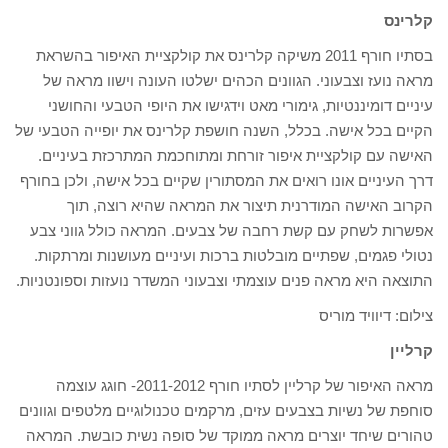
קלרינס
בסתיו חורף 2011 משיקה קלרינס את קולקציית האיפור בהשראת
מראה נועז וצבעוני. הגוונים הכהים ישלטו העונה וישוו מראה של
עיניים דומיננטיות, גימורי מאט וידגישו את היופי הטבעי והחושני
הקיים בכל אישה. בכלל, השנה חושפת קלרינס את יופייה הטבעי של
האישה עם קולקציית איפור זורחת ומתוחכמת המתרכזת בעיניים.
דרך העיניים אונו רואים את המסתורין שקיים בכל אישה, ולכן בחורף
הקרוב האישה המודרנית תיצור את המראה שהיא רוצה, תוך
אפשרות לשחק עם קשת רחבה של צבעים. המראה כולל גווני צבע
נטולי פגמים, שפתיים מובלטות ברכות ועיניים מעושנות ומרתקות.
התוצאה היא מראה פנים עוצמתי וצבעוני המשדר נועזות וספונטניות.
צילום: דיוויד מוריס
קרליין
מראה האיפור של קרליין לסתיו חורף 2011-2012- חוגג עוצמה
סוחפת של נשיות בצבעים עזים, מרקמים טכנולוגיים מלטפים וגוונים
טהורים שיחד יוצרים מראה ממוקד של סופה נשית כובשת. המראה