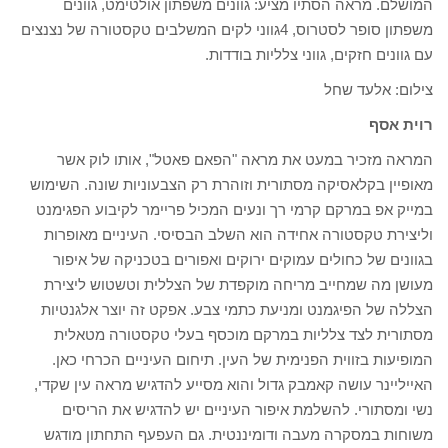
המושלם. מראה הסתיו מציע: גוונים משפתון אולטימט, גוונים
משפתון סופר לסטרוס, 4גווני לקים המשלבים טקסטורה של נצנצים
עם גוונים חזקים, גווני צלליות בודדות.
צילום: אלעד שחל
רוית אסף
המראה מזכיר במעט את מראה "הפאם פאטל", אותו לוק אשר
מאופיין בקלאסיקה מסתורית וזוהרת רק הצבעוניות שונה. השימוש
במייק אפ במרקם קרמי רך ונעים המכיל פריימר לקיבוע הפגימנט
וליצירת טקסטורה אחידה הוא השלב הבסיסי. העיניים מאופרות
בגוונים של כחולים עמוקים ירוקים ואפורים בטכניקה של איפור
מעושן מה שמחייב מריחה מוקפדת של הצללית וטשטוש ליצירת
הצללה של הפיגמנט ומניעת כתמי צבע. אפקט זה יוצר אלגנטיות
מסתורית לצד צלליות במרקם מוכסף בעלי טקסטורה מטאלית
המופיעות בזווית הפנימית של העין. תיחום העיניים הכרחי כאן.
האייליינר עושה קאמבק גדול והוא מסייע להדגיש מראה עין שקדי,
נשי ומסתורי. להשלמת איפור העיניים יש להדגיש את הריסים
משוחות במסקרה מעבה ודומיננטית. גם העפעף התחתון מודגש