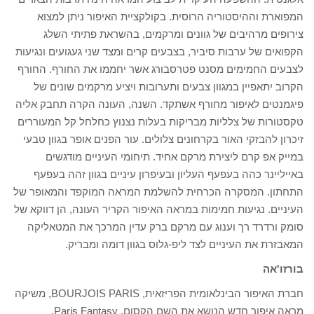
המפוארת וההיסטוריה הרוסית. בקולקציית האיפור ניתן למצוא
צירופים מרהיבים של גוונים ומרקמים, בהשראת פתיתי השלג
הקפואים של ערבות סיביר, בצבעים קרים ומצד שני געגועים ונגיעות
לצבעים החמימים מסנט פטרסבורג אשר יחממו את החורף. החורף
הקרוב יתאפיין במגוון צבעים ותערובות ויציע מרקמים שונים של
פיגמנטים לאיפור מחורף אשתקד. השנה, העונה הקרה תחבק אליה
טקסטורות של צלליות מבריקות בעלות נצנוץ כחלחל קל המעוררים
זיכרון להבזקי האור בקרחונים צלולים. עור הפנים אופר בגוון טבעי
במייק אפ קרם ליצירת מרקם אחיד. תיחומי העיניים מודגשים
באייליינר כהה בעפעף העליון ובעיפרון עיניים בגוון זהה בעפעף
התחתון. המסקרה הכרחית להשלמת המראה המוקפד והמאופר של
העיניים. נגיעות חמימות במראה האיפור הקריר העונה, הן דווקא של
סומק ורדרד רך וענוג עם מרקם ברק עדין המרכך את המטאליקה
המאבזרת את העיניים לצד ליפ-גלוס בגוון דומה ומבריק.
בורזו'אה
חברת האיפור הבינלאומית הפריזאית, BOURJOIS PARIS, משיקה
מראה איפור חדש הנושא את השם הקסום, Paris Fantasy,