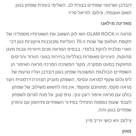
דובדבן ושרטטי שפתיים בצורת לב. השלימי בעזרת שפתון בגוון
תואם ועוצמתי. צילום: לוריאל פריז
מאדינה מילאנו
מראה ה-GLAM ROCK הוא לוק השואב את השארותיו מסמליה של
תקופת הגלאם של שנות ה-70 העליזות ומכוכבות איקוניות כגון דבי
הארי סולנית להקת בלונדי. בבסיס המראה פנים חיוורות וגבות מעט
מחוקות, העיניים מאופרות בצלליות בהירות בגווני הוורוד והריסים
מחוזקות במעט מסקרה. מקור המשיכה המרכזי מראה האיפור הן
השפתיים הבולטות המשוכות שפתון בגוון דובדבן ועליו נגיעות של
ליפ גלוס שקוף למראה עסיסי. השפתון מעניק הצהרה דרמטית ויוצר
מראה סקסי, מתוחכם ומוקפד. אין מה לחשוש משילוב של שפתון
בולט עם מראה איפור רענן ונקי. טיפ קטן; על מנת לגרום לשפתון
לעבוד שעות נוספות התחילי בפידור השפתיים ותיחומן עם עיפרון
שפתיים בגוון זהה.
צילום: גיא כושי ויריב פיין
מאק