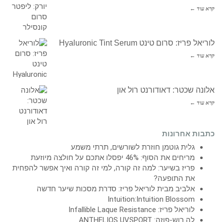
קרא עוד ←
לוריאל פריז: סרום טינט Hyaluronic Tint Serum
קרא עוד ←
אלונה שכטר: דאודורנט רול און
קרא עוד ←
כתבות אחרונות
גלית גוטמן חוזרת לשורשים, תרתי משמע
מריחים את הסוף: 46% יפסלו אתכם על חולצה מיוזעת
פריז בשיער: למה זה קורה, למי זה קורה ואיך אפשר להפחית
את התופעה?
אלביב מבית לוריאל פריז: סדרת מסכות שיער חדשה
Intuition:Intuition Blossom
לוריאל פריז: Infallible Laque Resistance
לה רוש-פוזה: ANTHELIOS UVSPORT