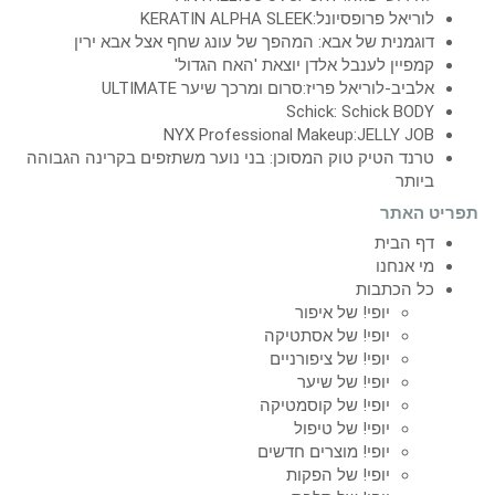
לוריאל פרופסיונל:KERATIN ALPHA SLEEK
דוגמנית של אבא: המהפך של עונג שחף אצל אבא ירין
קמפיין לענבל אלדן יוצאת 'האח הגדול'
אלביב-לוריאל פריז:סרום ומרכך שיער ULTIMATE
Schick: Schick BODY
NYX Professional Makeup:JELLY JOB
טרנד הטיק טוק המסוכן: בני נוער משתזפים בקרינה הגבוהה
ביותר
תפריט האתר
דף הבית
מי אנחנו
כל הכתבות
יופי! של איפור
יופי! של אסתטיקה
יופי! של ציפורניים
יופי! של שיער
יופי! של קוסמטיקה
יופי! של טיפול
יופי! מוצרים חדשים
יופי! של הפקות