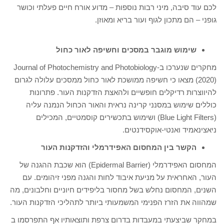
לכם עוד סיבה, מיני רבות נוספות – מדוע אורח חיים פעלתי וכושר
גופני – הם מתכון לגוף ועור בריא ומאוזן.
שימוש מוגבר במסכים וחשיפה לאור כחול
מחקרים שנערכו ב-Journal of Photochemistry and Photobiology
(2020) מצאו כי חשיפה ממושכת לאור כחול ממסכים עלולה לגרום
להיווצרות רדיקלים חופשיים ולהאצת הזדקנות העור. פתרונות
כוללים שימוש במסנני קרינה נראית והאור הכחול הנמנה עליה
(Blue Light Filters) ושימוש בתכשירים קוסמטיים, המכילים
ניאצינאמיד ואנטי-אוקסידנטים.
הקשר בין המחסום האפידרמלי והזדקנות העור
המחסום האפידרמלי (Epidermal Barrier) הוא שכבת ההגנה של
העור, האחראית על מניעת איבוד לחות והגנה מפני זיהומים. עם
השנים, המחסום נחלש בשל מחסור בליפידים חיוניים וחלבונים, מה
שמהווה את הזרז הפנימי המשמעותי ביותר לתהליכי הזדקנות העור.
במחקר שביצעתי במעבדות בדרום צרפת ותוצאותיו אף התפרסמו ב