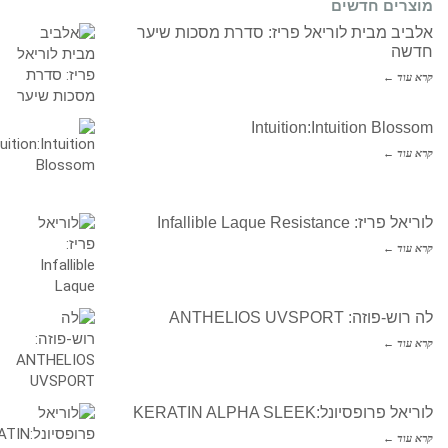
מוצרים חדשים
אלביב מבית לוריאל פריז: סדרת מסכות שיער
חדשה
קרא עוד ←
Intuition:Intuition Blossom
קרא עוד ←
לוריאל פריז: Infallible Laque Resistance
קרא עוד ←
לה רוש-פוזה: ANTHELIOS UVSPORT
קרא עוד ←
לוריאל פרופסיונל:KERATIN ALPHA SLEEK
קרא עוד ←