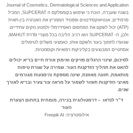
Journal of Cosmetics, Dermatological Sciences and Application
בשנה שעברה, הוכח כי שימוש בקומפלקס ה SUPCERAT, המכיל
סרמידים, אנטיאוקסידנטים ופפטיד הממריץ את האנרגיה בין-תאית
(ATP) יכול לשקם את המחסום האפידרמלי ולמנוע נזקים עתידיים.
ולכן, ה- SUPCERAT הוא רכיב הליבה בכל מוצרי סדרת MAHUT,
שנועדו לתמוך בעור ולשקם אותו, כאמצעי משלים לטיפולים
אסתטיים המבוצעים בקליניקות רפואיות וקוסמטיות.
לסיכום, שינוי הרגלים מזיקים ואימוץ אורח חיים בריא יכולים
להאט את תהליך הזדקנות העור. שמירה על שגרת טיפוח
מותאמת, תזונה מאוזנת, שינה מספקת והימנעות מגורמים
מאיצי הזדקנות תעזור לשמור על מראה עור צעיר ובריא לאורך
שנים.
ד”ר לנדאו – דרמטולוגית בכירה, מומחית בתחום הצערת
העור
אילוסטרציה: Freepik AI