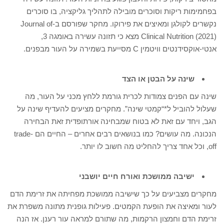
בפחמימות ריקות וסוכרים מובילה לתהליך גליקציה, בו סוכרים
נקשרים לקולגן ומאיצים את פירוקו. מחקר שפורסם ב-Journal of
Clinical Nutrition (2021) מצא כי תזונה עשירה באומגה 3,
אנטי-אוקסידנטים וויטמין C מסייעת בשמירה על העור מבפנים.
שינה על הבטן או הצד
שינה עם הפנים צמודות לכרית גורמת ללחץ מכני על העור, מה
שעלול להוביל ל*“קמטי שינה”. מחקרים מציעים להעדיף שינה על
הגב, ויחד עם זאת לא בטוח שמבחינה אורתופדית זאת הבחירה
הנכונה. מה עושים? כמו בנושאים רבים אחרים – החיים הם trade-
off, וכל אחד צריך להחליט מה חשוב לו יותר.
ישיבה ממושכת ואורח חיים יושבני
מחקרים מצביעים על כך שישיבה ממושכת מפחיתה את זרימת הדם
לעור ומאיצה את הופעת הקמטים. פעילות גופנית מתונה משפרת את
זרימת הדם וחמצון הרקמות, מה שתורם למראה עור רענן. אז הנה