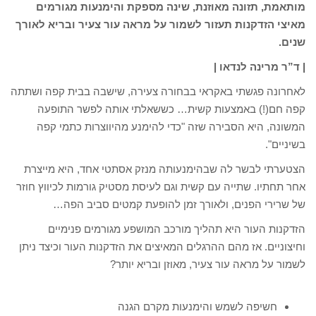
מותאמת, תזונה מאוזנת, שינה מספקת והימנעות מגורמים
מאיצי הזדקנות תעזור לשמור על מראה עור צעיר ובריא לאורך
שנים.
| ד”ר מרינה לנדאו |
לאחרונה פגשתי באקראי בבחורה צעירה, שישבה בבית קפה ושתתה
קפה חם(!) באמצעות קשית… כששאלתי אותה לפשר התופעה
המשונה, היא הסבירה שזה "כדי להימנע מהיווצרות כתמי קפה
בשיניים".
הצטערתי לבשר לה שבהימנעותה מנזק אסתטי אחד, היא מייצרת
אחר תחתיו. שתייה עם קשית וגם לעיסת מסטיק גורמות לכיווץ חוזר
של שרירי הפנים, ולאורך זמן להופעת קמטים סביב הפה…
הזדקנות העור היא תהליך מורכב המושפע מגורמים פנימיים
וחיצוניים. אז מהם ההרגלים המאיצים את הזדקנות העור וכיצד ניתן
לשמור על מראה עור צעיר, מאוזן ובריא יותר?
חשיפה לשמש והימנעות מקרם הגנה