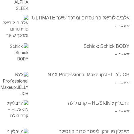
אלביב-לוריאל פריז:סרום ומרכך שיער ULTIMATE
קרא עוד ←
Schick: Schick BODY
קרא עוד ←
NYX Professional Makeup:JELLY JOB
קרא עוד ←
הרבלייף: HL/SKIN – קרם לילה
קרא עוד ←
מייבלין ניו יורק: ליפטר סרום קונסילר