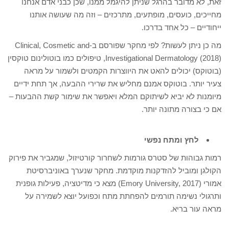
זאת, לא מדובר בהרגל שניתן להיגמל ממנו, שכן כבני אדם אנחנו
מחייכים, כועסים, מופתעים, מתרכזים – וזה מה שעושה אותנו
ייחודיים – כל אחד בדרכו.
מה כן ניתן לעשות? לפי מחקר שפורסם ב-Clinical, Cosmetic and
Investigational Dermatology (2018), טיפולים כמו בוטולינום טוקסין
(בוטוקס) יכולים להאט את היווצרות הקמטים ולשמור על מראה
צעיר יותר. בוטוקס אמנם מחליש את שרירי ההבעה, אך תחת ידיים
מיומנות לא יביא לשיתוקם המלא ויאפשר את שימור קשת ההבעות –
אם כי בצורה מתונה יותר.
לחץ ומתח נפשי
רמות גבוהות של סטרס גורמות לשחרור קורטיזול, שמגביר את פירוק
הקולגן ומוביל להזדקנות מוקדמת. מחקר שנערך באוניברסיטת
אמורי (Emory University, 2017) מצא כי מדיטציה, פעילות גופנית
ותרגולי נשימה תורמים להפחתת מתח וכפועל יוצא לשמירה על
מראה עור בריא.