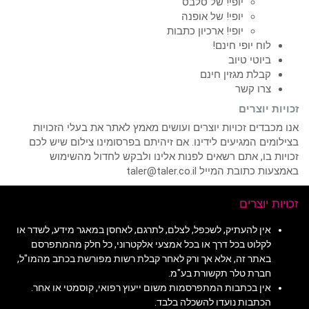
יופי! של סלבס
יופי! של אופנה
יופי! ארכיון כתבות
לוח יופי חינם!
ביוטי טיוב
קבלת מגזין חינם
צרו קשר
זכויות יוצרים
אנו מכבדים זכויות יוצרים ועושים מאמץ לאתר את בעלי הזכויות
בצילומים המגיעים לידינו. אם זיהיתם בפרסומינו צילום שיש לכם
זכויות בו, אתם רשאים לפנות אלינו ולבקש לחדול מהשימוש
באמצעות כתובת המייל taler@taler.co.il
זכויות יוצרים
אין להעתיק, לשכפל, לצלם, לתרגם, לאחסן במאגר מידע, לשדר או
לקלוט בכל דרך או בכל אמצעי אלקטרוני, כל חלק מהמתפרסם
באתר זה, אלא אך ורק לאחר קבלת רשות מפורשת בכתב מהמו"ל,
חברת טלר תקשורת בע"מ.
אין בכתבות המתפרסמות משום ייעוץ רפואי, קוסמטי או אחר.
הכתבות נועדו להשכלה בלבד.