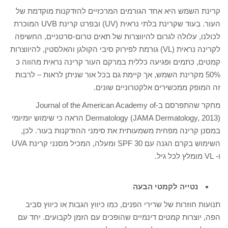
קרינת השמש היא אחד הגורמים המרכזיים להזדקנות מוקדמת של
העור. בעוד שקרינת בלתי נראית (UV) ובפרט קרינת UVB המוכרת
לכולנו, עלולה לגרום להיווצרות של תאים טרום-סרטניים, החשיפה
לקרינה נראית (VL) גורמת לפירוק סיבי הקולגן והאלסטין, להיווצרות
קמטים, כתמים ופגיעה כללית במרקם העור קרינה נראית מהווה כ
50% מקרינת השמש, אך קיימת גם בכל אור שניתן לראות – לרבות
זה המופק ממכשירים אלקטרוניים שונים.
מחקר שהתפרסם ב-Journal of the American Academy of
Dermatology (JAMA Dermatology, 2013) הראה כי שימוש יומיומי
במסנן קרינה מפחית משמעותית את סימני ההזדקנות בעור. לכן,
השימוש בקרם הגנה עם SPF 30 ומעלה, המכיל מסנני קרינת UVA
ו- VL מומלץ לכל גיל.
נטייה לקמטי הבעה
תנועות חוזרות של שרירי הפנים, כמו כיווץ הגבות או כיווץ סביב
הפה, יוצרות קמטים דינמיים שהופכים עם הזמן לקבועים. יחד עם