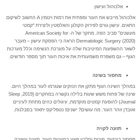
אלכוהול ועישון
אלכוהול מייבש את העור ומפחית את רמות ויטמין A החשוב לשיקום
התאים. עישון גורם לפירוק הקולגן והאלסטין וליצירת “קמטי
מעשנים” סביב הפה. מחקר של ה- American Society for
Dermatologic Surgery (2020) הראה כי הפסקת עישון – מעבר
לשאר ההשפעות המיטיבות שלה על מערכת הנשימה וכלל מערכות
הגוף – גם משפרת משמעותית את איכות העור תוך מספר חודשים.
מחסור בשינה
במהלך השינה הגוף מתקן את הנזקים שנגרמו לעור במהלך היום.
שינה של פחות משש שעות בלילה נקשרה במחקרים (2019, Sleep
Journal) להופעת קמטים מוקדמת, עיגולים כהים מתחת לעיניים
ואובדן זוהר העור. מה עושים? ישנים! נטפליקס יתאזר בסבלנות.
תזונה לקויה
מחסור בירקות, פירות וחלבון פוגע בחיוניות העור. תזונה עשירה