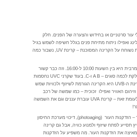
לי עור סרטניים או בחידוש והצערה של הפנים. חלק
ינג ואפילו ניתוח מתיחת פנים בגלל חשיפה לשמש בגיל
צעיר, ואני רואה חובה להגביר את המודעות לנושא. בדקות הקרובות נשוחח על הקרינה המסוכנת – קרינת UV, נשבור כמה
קרינה זו צורה של אנרגיה שיכולה לחדור דרך הגוף. קרינת ה-UV המרבית היא בין השעות 10:00 ל-16:00. וזה כבר קשור
לזווית שבה השמש מאירה על כדור הארץ. הקרינה העל סגולית נחלקת לכמה סוגים – A B ו-C. בעוד שקרני UVC נחסמות
כבר בשכבת האוזון, לכדור הארץ מגיעות קרני UVA וקרני UVB. קרינת ה-UVB היא הקרינה הגורמת לשיזוף ולכוויות שמש
זיהום האוויר ואפילו זכוכית – כמו שמשה של רכב
מסוגלת לחסום את קרינת ה-UVB. לכן – בחורף משתזפים פחות. לעומת זאת – קרינת UVA עוברת עננים וגם את השמשה
ר!
נזקי הקרינה לא מסתכמים בשיזוף או כווית שמש: יש גם נזק מאוחר – הזדקנות העור (photoaging), דיכוי מערכת החיסון
ון שחשיפה הדרגתית לקרינת UV בתחילת הקיץ תסייע לפתח שיזוף ולמנוע כוויה, אבל גם קרינה
מאיצה את הזדקנות העור. מה משפיע על הזדקנות