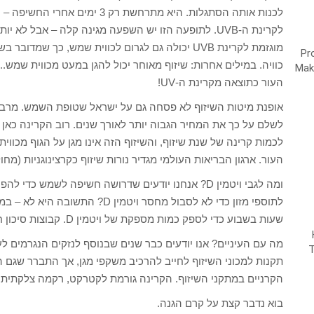
לכנות אותה הסתגלות. היא מתרחשת ר
מוגזמת לקרינת UVB יכולה גם לגרום לכווית שמש, כך
כוויה. במילים אחרות: שיזוף מאוחר יכול להגן במעט מכווית שמש..
העור כתוצאה מקרינת ה-UV!
אופנת מיטות השיזוף לא פסחה גם על ישראל שטופת השמש. מרבית
לכמות קרינה של שנת שיזוף, והשיזוף הזה אינו מגן על הגוף מכוו
העור. ארגון הבריאות העולמי מגדיר נורות שיזוף כקרצינוגניות (מחו
שעות בשבוע כדי לספק כמות מספקת של ויטמין D. קבוצות סיכון חריגה היא נשים המכוסות לחלוטין מטעמים דתיים.
תקנות למכוני השיזוף לחייב להרכיב משקפי מגן, אך התברר שגם 
הקרניים במתקני השיזוף. הקרינה גורמת לקטרקט, רקמה צלקתית בל
בוא נדבר קצת על קרם הגנה.