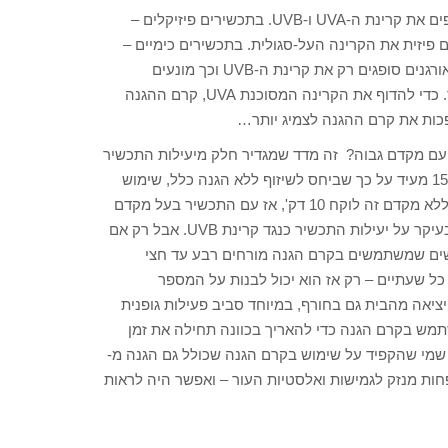
תכשירי ההגנה מבוססים על חומרים מסנני שמש שסופגים או הודפים את קרינת ה-UVA ו-UVB. בתכשירים פיזיקלים –
מו אבץ או טיטניום שחוסם פיזית את הקרינה העל-סגולית. בתכשירים כימיים –
המסנן הוא חומר אורגני שסופג את הקרינה המסוכנת. המסננים האורגנים סופגים רק את קרינת ה-UVB וכך מונעים
ביעילות כוויות שמש מבלי להדוף את קרינת ה-UVA המסוכנת יותר. כדי להדוף את הקרינה המסוכנת UVA, קרם ההגנה
פכות את קרם ההגנה לצמיג יותר…
מה זה אומר קרם עם מקדם גבוה? זה מדד שמגדיר חלק מיעילות התכשיר
. המדד הזה מתייחס אך ורק לכוויות שמש, וכדוגמה – מקדם הגנה 15 מעיד על כך שביחס לשיזוף ללא הגנה כלל, שימוש
מוקפד בתכשיר יגדיל את פרק הזמן עד היווצרות הכוויה פי 15. אם ללא מקדם זה לוקח 10 דק', אז עם התכשיר בעל מקדם
הגנה SPF 15 זה יקח 150 דק'. למעשה המדד הזה מעיד בעקיפין בעיקר על יעילות התכשיר כנגד קרינת UVB. אבל רק אם
שים שמשתמשים בקרם הגנה מורחים רבע עד חצי
וק ל-2 כפות מלאות של קרם כל שעתיים – רק אז הוא יכול לבנות על המספר
יאה מהבית גם בחורף, במיוחד סביב פעילות גופנית
מש בקרם הגנה כדי להאריך בכוונה תחילה את זמן
 שמי שהקפיד על שימוש בקרם הגנה שכולל גם הגנה מ-
העור ופחות מנזק לגמישות ואלסטיות העור – ואפשר היה לראות