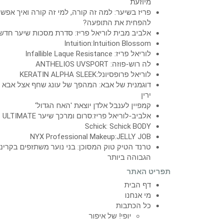
מיוזעת
פריז בשיער: למה זה קורה, למי זה קורה ואיך אפש
להפחית את התופעה?
אלביב מבית לוריאל פריז: סדרת מסכות שיער חדש
Intuition:Intuition Blossom
לוריאל פריז: Infallible Laque Resistance
לה רוש-פוזה: ANTHELIOS UVSPORT
לוריאל פרופסיונל:KERATIN ALPHA SLEEK
דוגמנית של אבא: המהפך של עונג שחף אצל אבא
ירין
קמפיין לענבל אלדן יוצאת 'האח הגדול'
אלביב-לוריאל פריז:סרום ומרכך שיער ULTIMATE
Schick: Schick BODY
NYX Professional Makeup:JELLY JOB
טרנד הטיק טוק המסוכן: בני נוער משתזפים בקרינ
הגבוהה ביותר
תפריט האתר
דף הבית
מי אנחנו
כל הכתבות
יופי! של איפור