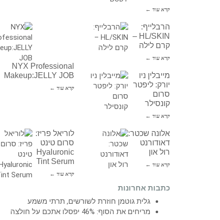
קרא עוד ←
הרבלייף:
HL/SKIN –
קרם לילה
קרא עוד ←
NYX Professional
מייבלין ניו
Makeup:JELLY JOB
יורק: ליפטר
קרא עוד ←
סרום
קונסילר
קרא עוד ←
אלונה שכטר:
לוריאל פריז:
דאודורנט
סרום טינט
רול און
Hyaluronic
Tint Serum
קרא עוד ←
קרא עוד ←
כתבות אחרונות
גלית גוטמן חוזרת לשורשים, תרתי משמע
מריחים את הסוף: 46% יפסלו אתכם על חולצה