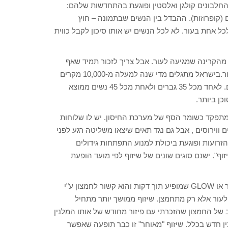
ודרת עמוק ומפרקת את החלבונים קולגן ואלסטין ופוגעת בהתחדשות שלהם:
 (קופרוזות). ההבדל בין הנשים שבתמונה – חוץ
ל אחת בעור. לא לכל הנשים יש אותו סיכון לקבל כווית
 מהקרינה שמגיעה לעור. אבל צריך לזכור תמיד שאף
אחד לא מחוסן באופן מוחלט וגם כהי עור יכולים ללקות בסרטן העור.בישראל מתגלים מדי שנה למעלה מ-10,000 מקרים
חדשים של סרטן העור וההיארעות נמצאת במגמת עלייה כבר שנים. לאחד מכל 35 גברים ולאחת מכל 45 נשים ממוצא
כן ביותר.
מתפקד כשומר הסף של מערכת החיסון. יש לו שלוחות
 ווירוסים , אבל גם נגד תאים שיצאו משליטה רגע לפני
דוע לנו שקרינת UV מחסלת את רשת הזרועות ופוגעת ביכולת למנוע התפתחות גידולים
נקרא "שיזוף". ישנם סוגים שונים של שיזוף לפי מועד הופעת
שיזוף מידי אמנם בולט מאוד אבל חולף תוך מספר שעות. זהו הזוהר או GLOW שמופיע תוך דקות והוא קשור לחמצון ע"י
 לעור אלא רק מתחמצן. שיזוף ממושך יותר מתחיל
ור כבר לשילוב של החמצון שהזכרתי עם פיזור מחודש של אותו המלנין
זה לא נוצר מלנין חדש בכלל. שיזוף "מאוחר" זו כבר תופעה שאפשר