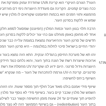
העור? הגורם העיקרי הוא קרינת UVA שח
ככה נוצרים קמטים. הקרינה גם מעודדת היווצרות נימי דם מורחבים
מהמוצא ותווי הפנים הוא בכמות הפיגמנט שקוראים לו מלנין שיש לכ
שמש או ללקות בסרטן העור.
הרבה תלוי בגוון העור וכמות המלנין (הפיגנט) שמסוגל לספוג חלק
יהודי החיים בישראל סיכוי לחלות במלנומה – היא סרטן העור המסו
זהו תא של מערכת החיסון בהגדלה ענקית. התא הזה נמצא בעור ו
ארוכות שיוצרות רשת של הגנה בתוך העור, והוא נלחם כנגד חיידקים
היווצרות גידול סרטני. היום י
סרטניים. קרינת ה-UV גורמת להתכהות של העור – מה ש
השיזוף ביחס לחשיפה:
השמש של מלנין שכבר קיים בעור. בשיזוף מידי לא נוסף עוד מלנין
להופיע תוך שעתיים עד 24 שעות מזמן החשיפה וקש
בתוך העור (redistribution) – גם בשיזוף הממושך ה