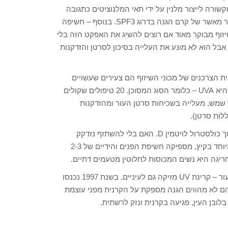
ק 3 ימים אחרי החשיפה – וקשורה לייצור מלנין על ידי תאי המלנוציטים כתגובה
לקרינת ה-UVB. לתופעה הזו יש השפעה מגינה קלה – אבל לא יותר מאשר של קרם הגנה בדרוג SPF3. בנוסף – חשיפה
 שמדובר בשיזוף מבוקר מאוד אם רוצים להשיג את האפקט הזה בלי
 אבל הוא לא מונע את העלייה בסיכון לסרטן והזדקנות
 הצרכנים של מכוני השיזוף הם צעירים שעשויים
לשלם על כך את המחיר הגבוה יותר לאורך שנים. רוב הקרינה כאן היא UVA – כלומר הסוג המסוכן. 20 טיפולים שקולים
ית שמש, מעלייה בשכיחות סרטן העור ומהזדקנות
ללות סרטן).
ומה לגבי ויטמין D? אנחנו יודעים שדרושה חשיפה לשמש כדי להפוך כולסטרול לויטמין D. האם בלי להשתזף נזדקק
לתוספי מזון כדי לא לסבול מחסר ויטמין D? התשובה היא לא – במיוחד בקיץ, מספיקה חשיפת הפנים והידיים של 2-3
מה עם העיניים? אנו יודעים כבר שנים שבנוסף לנזקים הנגרמים לעור – קרינת UV מזיקה גם לעיניים. בשנת 1997 נכנסו
הם לא מהווים הגנה מספקת על הקרנית מפני עוצמת
ובן העין, פגיעה בקרנית ונזק לרשתית.