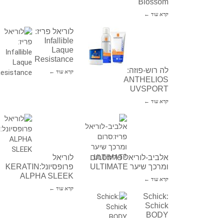
Blossom
קרא עוד ←
לוריאל פריז:
Infallible
Laque
Resistance
לה רוש-פוזה:
קרא עוד ←
ANTHELIOS
UVSPORT
קרא עוד ←
אלביב-לוריאל פריז:סרום
לוריאל
ומרכך שיער ULTIMATE
פרופסיונל:KERATIN
ALPHA SLEEK
קרא עוד ←
קרא עוד ←
Schick:
Schick
BODY