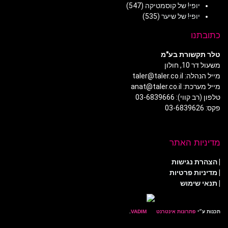
יופי! של קוסמטיקה
(547)
יופי! של שיער
(535)
כתובתנו
טלר תקשורת בע"מ
משעול דר 10, חולון
מייל הנהלה: taler@taler.co.il
מייל מערכת: anat@taler.co.il
טלפון (רב קווי): 03-6839666
פקס: 03-6839626
מדיניות האתר
|
הצהרת נגישות
|
מדיניות פרטיות
| תנאי שימוש
תכנות ע״י
פתרונות אינטרנט
.