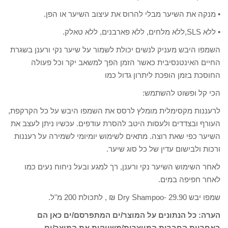
• מנקה את השיער מבלי להרוס את עיצוב השיער או הפן.
• ללא SLS,ללא מלחים, ללא פארבנים, ללא טאלק.
השמפו היבש מעניק לנשים יכולת לשמור על שיער נקי ורענן בשגרת
החיים האינטנסיבית כאשר הזמן הפך למשאב יקר וכל פעולה
החוסכת בזמן הופכת ליתרון גדול כמו
הכי קל ופשוט להשתמש:
לרעננות מקסימלית מומלץ לרסס את השמפו היבש על כל הקרקפת,
העורף ובצדדים ולעסות היטב להסרת עודפים. עכשיו ניתן לעצב את
השיער כפי שאת רוצה. מתאים לשימוש יומיומי לשמירה על רעננות
ורכות ולבישום עדין של כל סוג שיער.
לאחר השימוש השיער נקי ורענן, רך למגע ובעל ניחוח נעים כמו
לאחר חפיפה במים.
שמפו יבש Dry Shampoo- 29.90 ₪ , לתכולת 200 מ"ל.
הערה: כל הנתונים על המוצר/ים המתפרסם/ים כאן הם
באחריות החברות המייצרות/משווקות את המוצר/ים