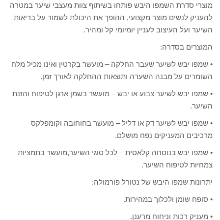
מוצרי סדרת השמפו היבש פותחו בשיתוף צוות מעצבי שיער במטרה
להעניק לנשים מוצר מקצועי, ההופך את היכולת לשמור על בריאות
השיער ועל העיצוב לעניין יומיומי קל ומהיר.
המוצרים בסדרה:
• שמפו יבש לשיער שעבר החלקה – מועשר בקרטין ואינו מכיל מלח
השומרים על מבנה השערה ותוצאות ההחלקה לאורך זמן.
• שמפו יבש לשיער צבוע או יבש – מועשר בשמן ארגן לטיפוח והזנת
השיער.
• שמפו יבש לשיער דק או דליל – מועשר בחוחובה וקומפלקס
מרכיבים המעניקים נפח מושלם.
• שמפו יבש בנוסחה קלאסית – לכל סוגי השיער,מועשר בתמציות
צמחיות לטיפוח השיער.
יתרונות שמפו היבש של נטורל פורמולה:
• סופח שומן ולכלוך במהירות.
• מעניק רכות וניחוח מרענן.