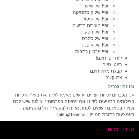
יופי! של שיער
יופי! של קוסמטיקה
יופי! של טיפול
יופי! מוצרים חדשים
יופי! של הפקות
יופי! של סלבס
יופי! של אופנה
יופי! ארכיון כתבות
לוח יופי חינם!
ביוטי טיוב
קבלת מגזין חינם
צרו קשר
זכויות יוצרים
אנו מכבדים זכויות יוצרים ועושים מאמץ לאתר את בעלי הזכויות
בצילומים המגיעים לידינו. אם זיהיתם בפרסומינו צילום שיש לכם
זכויות בו, אתם רשאים לפנות אלינו ולבקש לחדול מהשימוש
באמצעות כתובת המייל taler@taler.co.il
זכויות יוצרים