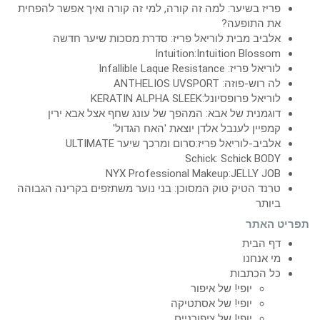
פריז בשיער: למה זה קורה, למי זה קורה ואיך אפשר להפחית
את התופעה?
אלביב מבית לוריאל פריז: סדרת מסכות שיער חדשה
Intuition:Intuition Blossom
לוריאל פריז: Infallible Laque Resistance
לה רוש-פוזה: ANTHELIOS UVSPORT
לוריאל פרופסיונל:KERATIN ALPHA SLEEK
דוגמנית של אבא: המהפך של עונג שחף אצל אבא ירין
קמפיין לענבל אלדן יוצאת 'האח הגדול'
אלביב-לוריאל פריז:סרום ומרכך שיער ULTIMATE
Schick: Schick BODY
NYX Professional Makeup:JELLY JOB
טרנד הטיק טוק המסוכן: בני נוער משתזפים בקרינה הגבוהה
ביותר
תפריט האתר
דף הבית
מי אנחנו
כל הכתבות
יופי! של איפור
יופי! של אסתטיקה
יופי! של ציפורניים