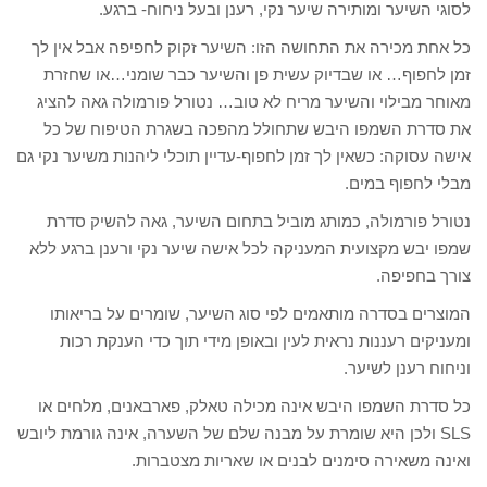
לסוגי השיער ומותירה שיער נקי, רענן ובעל ניחוח- ברגע.
כל אחת מכירה את התחושה הזו: השיער זקוק לחפיפה אבל אין לך
זמן לחפוף… או שבדיוק עשית פן והשיער כבר שומני…או שחזרת
מאוחר מבילוי והשיער מריח לא טוב… נטורל פורמולה גאה להציג
את סדרת השמפו היבש שתחולל מהפכה בשגרת הטיפוח של כל
אישה עסוקה: כשאין לך זמן לחפוף-עדיין תוכלי ליהנות משיער נקי גם
מבלי לחפוף במים.
נטורל פורמולה, כמותג מוביל בתחום השיער, גאה להשיק סדרת
שמפו יבש מקצועית המעניקה לכל אישה שיער נקי ורענן ברגע ללא
צורך בחפיפה.
המוצרים בסדרה מותאמים לפי סוג השיער, שומרים על בריאותו
ומעניקים רעננות נראית לעין ובאופן מידי תוך כדי הענקת רכות
וניחוח רענן לשיער.
כל סדרת השמפו היבש אינה מכילה טאלק, פארבאנים, מלחים או
SLS ולכן היא שומרת על מבנה שלם של השערה, אינה גורמת ליובש
ואינה משאירה סימנים לבנים או שאריות מצטברות.