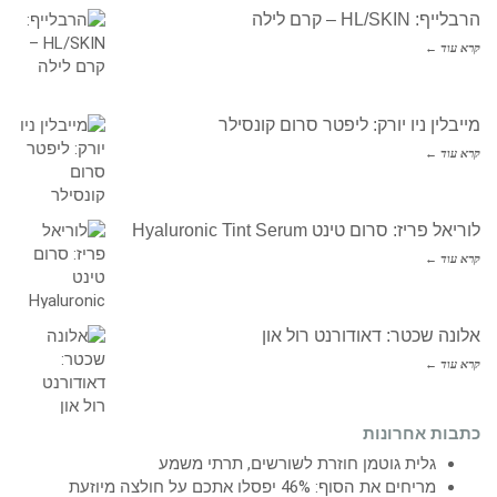
הרבלייף: HL/SKIN – קרם לילה
קרא עוד ←
מייבלין ניו יורק: ליפטר סרום קונסילר
קרא עוד ←
לוריאל פריז: סרום טינט Hyaluronic Tint Serum
קרא עוד ←
אלונה שכטר: דאודורנט רול און
קרא עוד ←
כתבות אחרונות
גלית גוטמן חוזרת לשורשים, תרתי משמע
מריחים את הסוף: 46% יפסלו אתכם על חולצה מיוזעת