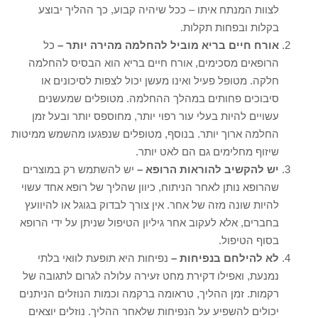
לצוות המנתח איתו – ככל שיהיה קבוע, כך ההליך יבוצע
בקלות ובפחות תקלות.
אורח חיים בריא מוביל להחלמה מהירה יותר –
כל
הרופאים מסכימים, אורח חיים בריא הוא הבסיס להחלמה
חלקה. מטופל פעיל ואינו מעשן יכול לצפות לסיכונים או
סיבוכים פחותים במהלך ההחלמה. מטופלים שמעשנים
עשויים להיות בעלי עור רפוי יותר, מחוספס יותר ובעל זמן
החלמה ארוך יותר. בנוסף, מטופלים שנפגעו מהשמש ממיטות
שיזוף מחלימים גם הם לאט יותר.
יש להקשיב להוראות הרופא –
יש להשתמש רק במוצרים
שהרופא נותן לאחר הניתוח, כיוון שהליך של רופא אחד עשוי
להיות שונה מזה של אחר. אין צורך לבדוק בגוגל או להיוועץ
בחברים, אלא לעקוב אחר גיליון הטיפול שניתן על ידי הרופא
בסוף הטיפול.
לא להילחם בנפיחות –
נפיחות היא תופעת לוואי בלתי
נמנעת, ואפילו דקירת מחט זעירה עלולה לגרום לתגובה של
רקמות. זמן ההליך, טראומה ברקמה וכמות הנוזלים הניתנים
יכולים להשפיע על הנפיחות שלאחר ההליך. נוזלים יוצאים