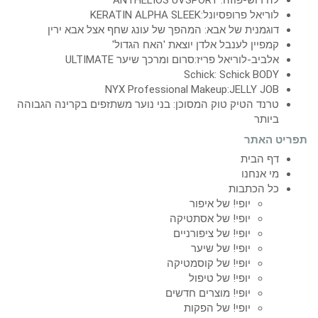
לוריאל פרופסיונל:KERATIN ALPHA SLEEK
דוגמנית של אבא: המהפך של עונג שחף אצל אבא ירין
קמפיין לענבל אלדן יוצאת 'האח הגדול'
אלביב-לוריאל פריז:סרום ומרכך שיער ULTIMATE
Schick: Schick BODY
NYX Professional Makeup:JELLY JOB
טרנד הטיק טוק המסוכן: בני נוער משתזפים בקרינה הגבוהה
ביותר
תפריט האתר
דף הבית
מי אנחנו
כל הכתבות
יופי! של איפור
יופי! של אסתטיקה
יופי! של ציפורניים
יופי! של שיער
יופי! של קוסמטיקה
יופי! של טיפול
יופי! מוצרים חדשים
יופי! של הפקות