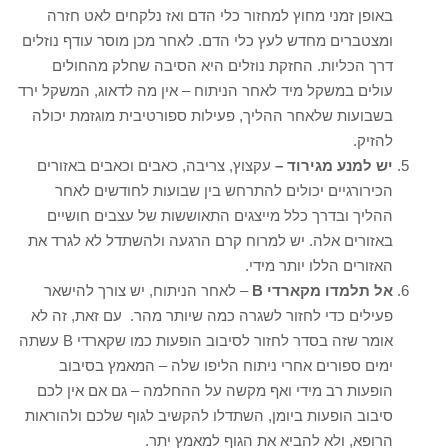
באופן זמני מחוץ למחזור כלי הדם ואז נלקחים לאט חזרה
ומצטברים מחדש לעץ כלי הדם. לאחר מכן מוסר עודף נוזלים
דרך הכליות. החזקת נוזלים היא הסיבה שחלק מהחולים
עולים במשקל מיד לאחר הניתוח – אין מה לדאוג, המשקל ירד
בשבועות שלאחר ההליך, פעילות ספורטיבית מוגזמת יכולה
להזיק.
יש למנע מגירוד –
עקצוץ, צריבה, כאבים וכאבים באזורים
הכירורגיים יכולים להתרחש בין שבועות לחודשים לאחר
ההליך ובדרך כלל מייצגים התאוששות של עצבים חושיים
באזורים אלה. יש למרוח קרם הרגעה ולהשתדל לא לגרד את
האזורים הללו יותר מידי.
אל תלמדו מקארדי B
– לאחר הניתוח, יש צורך להישאר
פעילים כדי לחזור לשגרה כמה שיותר מהר. עם זאת, זה לא
אומר שזה בסדר לחזור לסיבוב הופעות כמו שקארדי B עשתה
ימים ספורים אחרי ניתוח הליפו שלה – המאמץ בסיבוב
הופעות רב מידי ואף מקשה על ההחלמה – גם אם אין לכם
סיבוב הופעות ביומן, השתדלו להקשיב לגוף שלכם ולהוראות
הרופא, ולא להביא את הגוף למאמץ יתר.