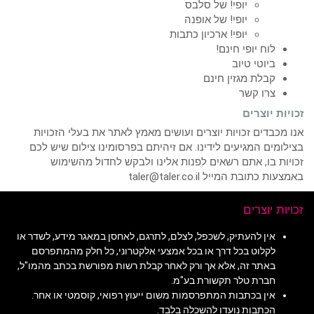
יופי! של סלבס
יופי! של אופנה
יופי! ארכיון כתבות
לוח יופי חינם!
ביוטי טיוב
קבלת מגזין חינם
צרו קשר
זכויות יוצרים
אנו מכבדים זכויות יוצרים ועושים מאמץ לאתר את בעלי הזכויות
בצילומים המגיעים לידינו. אם זיהיתם בפרסומינו צילום שיש לכם
זכויות בו, אתם רשאים לפנות אלינו ולבקש לחדול מהשימוש
באמצעות כתובת המייל taler@taler.co.il
זכויות יוצרים
אין להעתיק, לשכפל, לצלם, לתרגם, לאחסן במאגר מידע, לשדר או
לקלוט בכל דרך או בכל אמצעי אלקטרוני, כל חלק מהמתפרסם
באתר זה, אלא אך ורק לאחר קבלת רשות מפורשת בכתב מהמו"ל,
חברת טלר תקשורת בע"מ.
אין בכתבות המתפרסמות משום ייעוץ רפואי, קוסמטי או אחר.
הכתבות נועדו להשכלה בלבד.