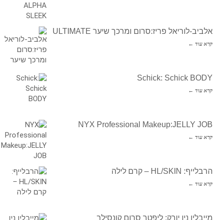
אלביב-לוריאל פריז:סרום ומרכך שיער ULTIMATE
קרא עוד ←
Schick: Schick BODY
קרא עוד ←
NYX Professional Makeup:JELLY JOB
קרא עוד ←
הרבלייף: HL/SKIN – קרם לילה
קרא עוד ←
מייבלין ניו יורק: ליפטר סרום קונסילר