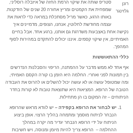
סטריפ שותה את שיקוי הרמת החזה של איזבלה רוסליני,
רונן
שמפחית את הקמטים ומריץ אחורה 20 שנים של הזדקנות.
גלזינגר
באותו הרגע, כאשר מריל מסתכלת במראה כדי לראות את
עצמה מחודשת לחלוטין, אנחנו, הצופים, מדמיינים איך
נקישה אחת באצבעות משדרגת גם אותנו, ברגע אחד. אבל בחיים
האמיתיים, אין שיקוי קסמים. איננו יכולים להתקדם במהירות לסוף
המהפך.
כללי ההתאוששות
אף אחד לא ממש מדבר על ההמתנה, הריפוי והסבלנות הנדרשים
בין תמונות לפני ואחרי. החלמה היא הזמן בו קורה הקסם האמיתי,
ומה שמטופל עושה או לא עושה יכול להשלים או להרוס את העבודה
הטובה של הרופא. המציאות היא שתוצאות טובות לא קורות בחדר
הניתוחים – זה המקום בו הן מתחילות.
יש לבחור את הרופא בקפידה –
יש לוודא מראש שהרופא
הנבחר לניתוח מוסמך ומתמחה בהליך הרצוי. אופן ביצוע
הניתוח על ידי הרופא הנבחר יגדיר מה יקרה במהלך
ההחלמה – הרופא צריך להיות מיומן ומנוסה, ויש חשיבות