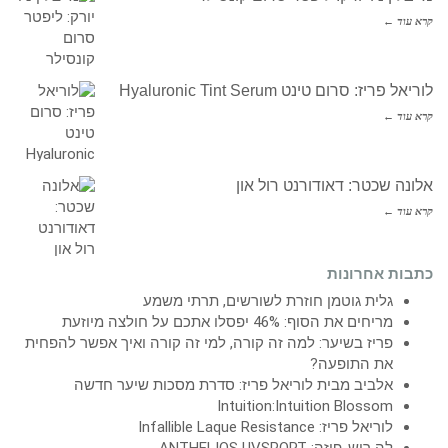
קרא עוד ←
לוריאל פריז: סרום טינט Hyaluronic Tint Serum
קרא עוד ←
אלונה שכטר: דאודורנט רול און
קרא עוד ←
כתבות אחרונות
גלית גוטמן חוזרת לשורשים, תרתי משמע
מריחים את הסוף: 46% יפסלו אתכם על חולצה מיוזעת
פריז בשיער: למה זה קורה, למי זה קורה ואיך אפשר להפחית
את התופעה?
אלביב מבית לוריאל פריז: סדרת מסכות שיער חדשה
Intuition:Intuition Blossom
לוריאל פריז: Infallible Laque Resistance
לה רוש-פוזה: ANTHELIOS UVSPORT