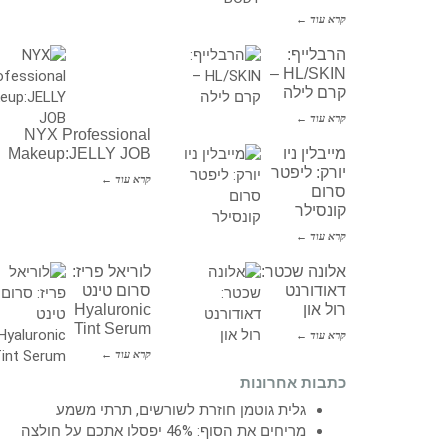
קרא עוד ←
הרבלייף:
HL/SKIN –
קרם לילה
קרא עוד ←
NYX Professional
מייבלין ניו
Makeup:JELLY JOB
יורק: ליפטר
קרא עוד ←
סרום
קונסילר
קרא עוד ←
אלונה שכטר:
לוריאל פריז:
דאודורנט
סרום טינט
רול און
Hyaluronic
Tint Serum
קרא עוד ←
קרא עוד ←
כתבות אחרונות
גלית גוטמן חוזרת לשורשים, תרתי משמע
מריחים את הסוף: 46% יפסלו אתכם על חולצה