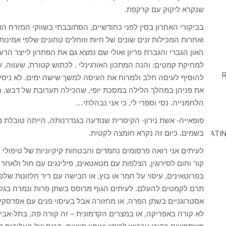
שנקרא ליקוק עם קרקפת.
בביקורי האחרון בסין לפני כחודשיים, הסתובבתי בשווקי המזרח האו
ואחרות המכילות זנים שונים של חיות וזוחלים טחונים שלפי אמינ
האון הגברי והגברת פריון ואולי שם נמצא גם את הפתרון לייצר הר
למחיקת קמטים: והנה המתכון האורגינלי . לכתוש קטורת, שעווה, ש
להוסיף לעיסה חלב ולמרוח את העיסה למשך שישה ימים. לא ניסית
את פניהן במהלך הלילה במסכת יופי, שהכילה תערובת של דבש, חל
הלחמנייה. נסי וספרי לי, כי אני נבהלתי…
פופאייה- אשת נירון- הקיסרית שנודעה בגנדרנותה, הייתה טובלת 
בשמים. כיום זה נקרא חומצה לקטית.
לעיתים אני רואה פרסומים נחמדים והבטחות קיקיוניות של טיפולי 
קור וחום לסירוגין, הצלפות עם מטאטאים, פילינגים עם חול ולאחר
בפרוטאינים, עיסוי על חמר או בוץ, או חבישה עם ריר חלזונות של
תרם לקמטים להעלם. לעיתים הגוף מרוסס בשתן פרות ונמרח בגללי
אסטרוגניים בשתן הפרה, או מחזורה אבל בעיסוי פנים עם אפרסקים 
לא קורה באפריקה, או במצרים הקדמונית – זה קורה פה, בתל-אבי