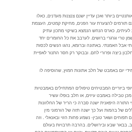
תנטיים ביותר ואכן עדיין ישנם צנצנות מעדנים, כאלו
ותם תורמים להצערת עור הפנים, מחיקת קמטים, העצמת
ע לעיתים, כארס הנחש הנמצא בשיקוי מתכון עתיק
מן טרי וגרגרי ברושים. לערבב את כל החומרים יחד
י אבל האמנתי. באתונה וברומא, נהגו הנשים לכסות
בון ביצה ופרורי לחם. ובבוקר רק חסר התנור לאפיית
מידי יום באמבט של חלב אתונות חמוץ, שהוסיפה לו
יופי ביזריים המבטיחים טיפולים המתחילים באמבטיות
 מכן טבילה באמבט עיזים, או חלב בופלו עשיר
פי התורה היפאנית ישנה סברה כי הריר של החלזונות
ם של בהמות ועל כך ישנה תזה של הורמוני מין
תפוחים ושאר טובין- נשמע פחות הזוי ובאנאלי . וזה
ב, בבאר שבע ובירושלים. בהרבה תרבויות בעולם