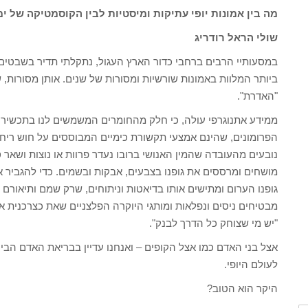
מה בין אמונות יופי עתיקות ומיסטיות לבין הקוסמטיקה של
שולי הראל רודריג
במסעותיי הרבים ברחבי כדור הארץ העגול, נתקלתי תדיר בשבטים מע
ביותר המלוות באמונות שורשיות ומסורות של שנים. אותן מסורות, ש
"האדרת".
ממידע אתנוגרפי עולה, כי חלק מהחומרים המשמשים לנו בתכשירי 
הפרומונים, שהינם אמצעי תקשורת כימיים המבוססים על חוש ריח ל
נובעים מהעובדה שהמין האנושי ברובו נעדר פרוות או נוצות ושאר
מושחים ומרססים את גופנו בצבעים, אבקות ובשמים. כדי להגביר את
גופנו הערום ומתישים אותו בדיאטות וניתוחים, שרק שמם ותיאורם מ
מבטיחים ניסים ונפלאות ומותגי היוקרה הפלצניים שאת כצרכנית 
"יש מי שצוחק כל הדרך לבנק".
אצל בני האדם כמו אצל הקופים – ואנחנו עדיין בבריאת האדם הבי
לעולם היופי.
היקר הוא הטוב?