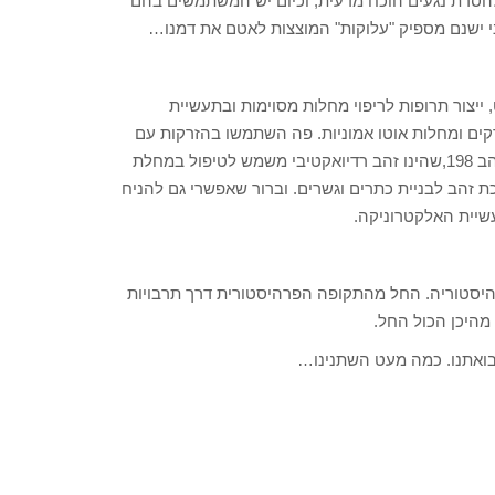
להסרת נגעים הוכח מדעית, וכיום יש המשתמשים בהם
י ישנם מספיק "עלוקות" המוצצות לאטם את דמנו…
ייצור תרופות לריפוי מחלות מסוימות ובתעשיית
ים ומחלות אוטו אמוניות. פה השתמשו בהזרקות עם
זהב בזכות התכונות האנטי דלקתיות הייחודיות למתכת אצילה זו. זהב 198,שהינו זהב רדיואקטיבי משמש לטיפול במחלת
זהב לבניית כתרים וגשרים. וברור שאפשרי גם להניח
שיית האלקטרוניקה.
ההיסטוריה. החל מהתקופה הפרהיסטורית דרך תרבויות
 מהיכן הכול החל.
בואתנו. כמה מעט השתנינו…