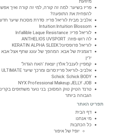
מיוזעת
פריז בשיער: למה זה קורה, למי זה קורה ואיך אפש
להפחית את התופעה?
אלביב מבית לוריאל פריז: סדרת מסכות שיער חדש
Intuition:Intuition Blossom
לוריאל פריז: Infallible Laque Resistance
לה רוש-פוזה: ANTHELIOS UVSPORT
לוריאל פרופסיונל:KERATIN ALPHA SLEEK
דוגמנית של אבא: המהפך של עונג שחף אצל אבא
ירין
קמפיין לענבל אלדן יוצאת 'האח הגדול'
אלביב-לוריאל פריז:סרום ומרכך שיער ULTIMATE
Schick: Schick BODY
NYX Professional Makeup:JELLY JOB
טרנד הטיק טוק המסוכן: בני נוער משתזפים בקרינ
הגבוהה ביותר
תפריט האתר
דף הבית
מי אנחנו
כל הכתבות
יופי! של איפור