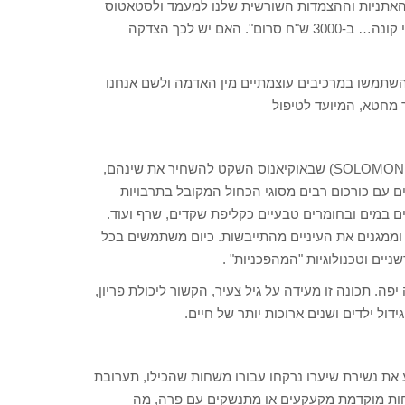
 האתניות וההצמדות השורשית שלנו למעמד ולסטאטוס
האישי בשימוש עם מוצרי הטיפוח. כי הרי נעים יותר לומר :" נכון אני קונה… ב-3000 ש"ח סרום". האם יש לכך הצדקה
השתמשו במרכיבים עוצמתיים מין האדמה ולשם אנחנו
ר מחטא, המיועד לטיפול
"נוטי" – תערובת צמחים שבהם נהגו אנשי "איי שלמה" (SOLOMON ISLANDS) שבאוקיאנוס השקט להשחיר את שינהם,
ים עם כורכום רבים מסוגי הכחול המקובל בתרבויות
ם במים ובחומרים טבעיים כקליפת שקדים, שרף ועוד.
 וממגנים את העיניים מהתייבשות. כיום משתמשים בכל
יים וטכנולוגיות "המהפכניות" .
יפה. תכונה זו מעידה על גיל צעיר, הקשור ליכולת פריון,
דול ילדים ושנים ארוכות יותר של חיים.
ע את נשירת שיערו נרקחו עבורו משחות שהכילו, תערובת
תקרחות מוקדמת מקעקעים או מתנשקים עם פרה, מה