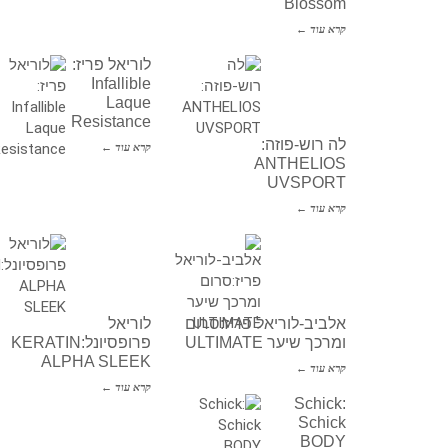
Blossom
קרא עוד ←
לוריאל פריז:
Infallible
Laque
Resistance
לה רוש-פוזה:
קרא עוד ←
ANTHELIOS
UVSPORT
קרא עוד ←
אלביב-לוריאל פריז:סרום
לוריאל
ומרכך שיער ULTIMATE
פרופסיונל:KERATIN
ALPHA SLEEK
קרא עוד ←
קרא עוד ←
Schick:
Schick
BODY