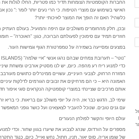
החברות הקוסמטיות הצומחות תדיר כמו פטריות, החלו לגלות את
כלשהי? האם זה הופך את המוצר לאיכותי יותר?
ובכן, חלק מהחומרים משולבים עם היפה והמועיל. בעולם העתיק 
חוזרים תמיד עם סימוכין לפעולתם הברוכה, כגון: "האוכרה" – חומ
בפצעים ומסייעה בשמירה על טמפרטורת הגוף וגמישות העור.
כדי למנוע ריח רע מהפה. כיום, יש לנו מסטיק אורביט ומשחת שיני
המזרח הרחוק, לצבעי העיניים, עשויים ממינרלים כתושים מעורבבי
האמונה היא – כי הם מרחיקים את זבובים הגורמים לדלקות עיניים
אותם מרכיבים שציינתי במוצרי קוסמטיקה הנקראים סוגי איפור חדשנ
שימי לב, הדגש כבר אז, היה על יופי משולב עם בריאות. כי בריא זה 
עם גנים טובים. שנוכל להעביר לצאצאינו ועל כושר גופני המאפשר גי
עולם היופי והקשר לפולחן הנעורים
מספרים על הורדוס, שנהג לצבוע את שיערו בגוון שחור. וכדי למנו
של שומן אריה, סוס יאור, תנין, חתול, נחש ואייל. כיום, כנגד ה