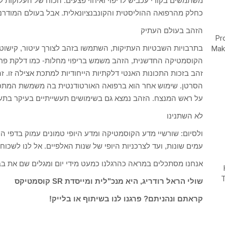
משתמשים בקורי עכביש לריפוי ואיחוי פצעים. הכוח של העלוקות 
כחלק מהרפואה ההוליסטית והקונבנציונאלית. אבל בעולם המודרנ
הזהב בעולם העתיק
בתרבויות השבטיות העתיקות, השתמשו בזהב לצורך עיטור, קישוט, 
הקוסמטיקה החדשנית, הזהב משמש בריפוי מחלות- כמו דלקת פרק
הסרטן. שימוש אחר הוא ברפואה האורטודנטית בה משמשת המתכת 
על ראש המנצח. הזהב נמצא גם בשימושים תעשייתיים בעיקר בתע
לא השתנינו
ולסיום: שורשיי מדע הקוסמטיקה ומדע היופי טמונים עמוק בדפי 
עמים שונות, ועד לצרכניות היופי של שנות האלפיים. אל לנו לשכוח
אנחנו מסתכלים במראה כהרגלנו כמעט מידי יום ומגלים שם את ב
שולי הראל רודריג, היא מנכ"לית ומייסדת SR קוסמטיקס
קראתם ונהניתם? פרגנו לנו בשיתוף או בלייק!