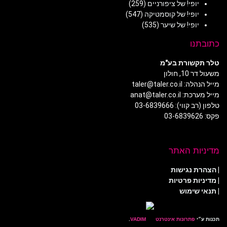
יופי! של ציפורניים
(259)
יופי! של קוסמטיקה
(547)
יופי! של שיער
(535)
כתובתנו
טלר תקשורת בע"מ
משעול דר 10, חולון
מייל הנהלה: taler@taler.co.il
מייל מערכת: anat@taler.co.il
טלפון (רב קווי): 03-6839666
פקס: 03-6839626
מדיניות האתר
|
הצהרת נגישות
|
מדיניות פרטיות
| תנאי שימוש
תכנות ע״י
פתרונות אינטרנט
.