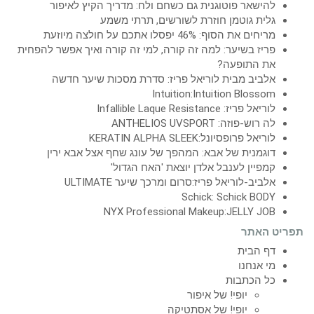
להישאר פוטוגנית גם כשחם ולח: מדריך הקיץ לאיפור
גלית גוטמן חוזרת לשורשים, תרתי משמע
מריחים את הסוף: 46% יפסלו אתכם על חולצה מיוזעת
פריז בשיער: למה זה קורה, למי זה קורה ואיך אפשר להפחית
את התופעה?
אלביב מבית לוריאל פריז: סדרת מסכות שיער חדשה
Intuition:Intuition Blossom
לוריאל פריז: Infallible Laque Resistance
לה רוש-פוזה: ANTHELIOS UVSPORT
לוריאל פרופסיונל:KERATIN ALPHA SLEEK
דוגמנית של אבא: המהפך של עונג שחף אצל אבא ירין
קמפיין לענבל אלדן יוצאת 'האח הגדול'
אלביב-לוריאל פריז:סרום ומרכך שיער ULTIMATE
Schick: Schick BODY
NYX Professional Makeup:JELLY JOB
תפריט האתר
דף הבית
מי אנחנו
כל הכתבות
יופי! של איפור
יופי! של אסתטיקה