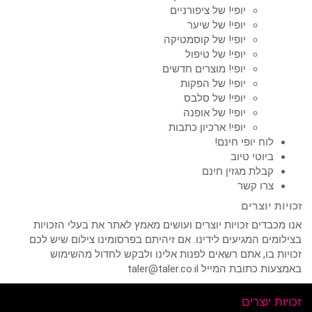
יופי! של ציפורניים
יופי! של שיער
יופי! של קוסמטיקה
יופי! של טיפול
יופי! מוצרים חדשים
יופי! של הפקות
יופי! של סלבס
יופי! של אופנה
יופי! ארכיון כתבות
לוח יופי חינם!
ביוטי טיוב
קבלת מגזין חינם
צרו קשר
זכויות יוצרים
אנו מכבדים זכויות יוצרים ועושים מאמץ לאתר את בעלי הזכויות
בצילומים המגיעים לידינו. אם זיהיתם בפרסומינו צילום שיש לכם
זכויות בו, אתם רשאים לפנות אלינו ולבקש לחדול מהשימוש
באמצעות כתובת המייל taler@taler.co.il
זכויות יוצרים