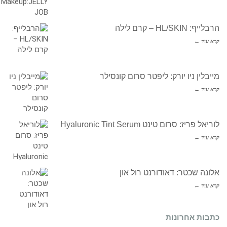
הרבלייף: HL/SKIN – קרם לילה
קרא עוד ←
מייבלין ניו יורק: ליפטר סרום קונסילר
קרא עוד ←
לוריאל פריז: סרום טינט Hyaluronic Tint Serum
קרא עוד ←
אלונה שכטר: דאודורנט רול און
קרא עוד ←
כתבות אחרונות