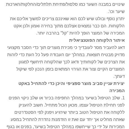
שינויים במבנה השער כמו סלסול/פתיחת תלתלים/החלקות/הארכות
שיער וכו'.
יתרון נוסף ובולט שיש לכם הוא שאינכם צריכים למשוך אליכם את
הלקוחות. הם כבר נמצאים אצלכם מתוך בחירה ואמון ולכן אקט
המכירה של המוצר הופך להיות "קל" בהרבה יותר.
איתור הלקוחה הפוטנציאלית
דאג להעביר מסר לעובדיך כי מכירת מוצרים תוך כדי הסבר מקצועי
מדויק מבטיח תוצאות. במהלך יום העבודה פעל כל העת כדי לזהות
את הצרכים של לקוחותיך ודאג לכך שהלקוחה תיחשף למגוון
המוצרים הקיים וצור את הגירוי המתאים בזמן הנכון לפי שיקול
דעתך.
יצירת עניין סביב מוצר ספציפי והיכן כדי להתחיל באקט
המכירה
1. שלב הטיפול בשיער במהלך החפיפה בכיור או שלב ניקוי הפנים
לפני תחילת הטיפול עצמו. מכאן הכול מתחיל. חשוב להעניק
ללקוחה את הטיפול הטוב ביותר שירגיע ויפנק לפי הסטנדרטים
שאתה מחליט אך יחד עם זאת זו הזדמנות נהדרת להתחיל במסע
המכירות על ידי כך שייחשפו במהלך הטיפול בשיער, בפנים או בגוף