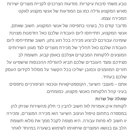
נובע משתי סיבות עיקריות: מודעות הצרכנים לקניית מוצרים ישירות
מאיש המקצוע גדלה כמו גם המודעות של אנשי מקצוע לאקט
המכירה עצמו.
מדובר קודם כל, בשינוי בתפיסה של אנשי המקצוע. חשוב שאתם,
אנשי המקצוע, תתייחסו ליום העבודה שלכם כאל הזדמנות מצוינת
שזמינה עבורכם לביצוע מכירה בכל רגע נתון. חשוב שתתייחסו ליום
העבודה שלכם כאל תהליך של מכירת מוצרים לצד מגוון השירותים
המוצעים ללקוחות המבקרים אצלכם באופן קבוע. תשומת לב
מצידכם ומצד העובדים שלכם תביא להגדלת ההכנסות שישפיעו על
תזרים המזומנים וכמובן ישליכו בכל הקשור על מסלול לקידום העסק
שלכם בעתיד.
אתם – מעצבי השיער, הקוסמטיקאיות וטכנאי הציפורניים נתפסים
בעיני קהל הלקוחות כאנשי מקצוע, כמומחים.
שאלה של שרות
לקוחות אינן אומרות לא! חשוב להבין כי חלק מהשירות שניתן להן
במספרה בתחום טיפול ועיצוב השיער הוא מכירה המוצרים, ומכירה
זו חשוב לא פחות עבורה. היא מצפה לקבל ממך את מלוא תשומת
הלב גם בנושא המוצרים שיתאימו לשימוש בשערה במיוחד לאחר