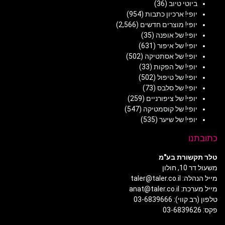
ביוטי טיוב
(36)
יופי! ארכיון כתבות
(954)
יופי! מוצרים חדשים
(2,566)
יופי! של אופנה
(35)
יופי! של איפור
(631)
יופי! של אסתטיקה
(502)
יופי! של הפקות
(33)
יופי! של טיפול
(502)
יופי! של סלבס
(73)
יופי! של ציפורניים
(259)
יופי! של קוסמטיקה
(547)
יופי! של שיער
(535)
כתובתנו
טלר תקשורת בע"מ
משעול דר 10, חולון
מייל הנהלה: taler@taler.co.il
מייל מערכת: anat@taler.co.il
טלפון (רב קווי): 03-6839666
פקס: 03-6839626