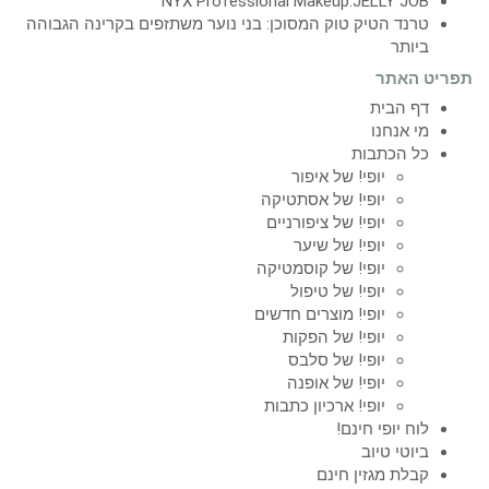
NYX Professional Makeup:JELLY JOB
טרנד הטיק טוק המסוכן: בני נוער משתזפים בקרינה הגבוהה
ביותר
תפריט האתר
דף הבית
מי אנחנו
כל הכתבות
יופי! של איפור
יופי! של אסתטיקה
יופי! של ציפורניים
יופי! של שיער
יופי! של קוסמטיקה
יופי! של טיפול
יופי! מוצרים חדשים
יופי! של הפקות
יופי! של סלבס
יופי! של אופנה
יופי! ארכיון כתבות
לוח יופי חינם!
ביוטי טיוב
קבלת מגזין חינם