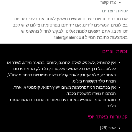
צרו קשר
זכויות יוצרים
אנו מכבדים זכויות יוצרים ועושים מאמץ לאתר את בעלי הזכויות
בצילומים המגיעים לידינו. אם זיהיתם בפרסומינו צילום שיש לכם
זכויות בו, אתם רשאים לפנות אלינו ולבקש לחדול מהשימוש
באמצעות כתובת המייל taler@taler.co.il
זכויות יוצרים
אין להעתיק, לשכפל, לצלם, לתרגם, לאחסן במאגר מידע, לשדר או
לקלוט בכל דרך או בכל אמצעי אלקטרוני, כל חלק מהמתפרסם
באתר זה, אלא אך ורק לאחר קבלת רשות מפורשת בכתב מהמו"ל,
חברת טלר תקשורת בע"מ.
אין בכתבות המתפרסמות משום ייעוץ רפואי, קוסמטי או אחר.
הכתבות נועדו להשכלה בלבד.
חומר פרסומי המופיע באתר הינו באחריות החברות המפרסמות
בלבד.
קטגוריות באתר יופי
אחר
(28)