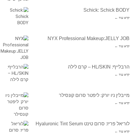
Schick: Schick BODY
קרא עוד ←
NYX Professional Makeup:JELLY JOB
קרא עוד ←
הרבלייף: HL/SKIN – קרם לילה
קרא עוד ←
מייבלין ניו יורק: ליפטר סרום קונסילר
קרא עוד ←
לוריאל פריז: סרום טינט Hyaluronic Tint Serum
קרא עוד ←