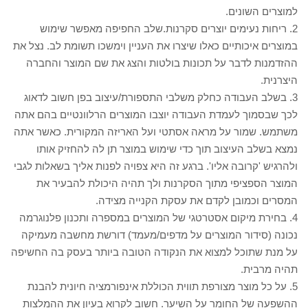
למוצרים השונים.
2. ריחות נעימים יוצרים סקרנות.שלב החפיפה מאפשר שימוש
במוצרים איכותיים כאלו שיצרו את העניין וימשכו תשומת לב. נצל את
ההזדמנות לדבר על תכונות בולטות והצג את שם המוצר והחברה
היצרנית.
3. בשלב העבודה כחלק משלבי התספורת/עיצוב בפן חשוב לדאוג
לכך שבסמוך לעמדת העבודה יוצבו המוצרים הרלוונטיים בהם אתה
משתמש. שמור על מראה אסתטי ועל האריזה המקורית. כאשר אתה
נמצא בשלב העיצוב תוך כדי שימוש במוצר תן לה להחזיק אותו
ולהרגיש 'קרובה אליו'. ברגע זה היא צפויה לפנות אליך בשאלות לגבי
המוצר הספציפי מתוך הסקרנות ולך תהיה היכולת להבעיר את
המסרים וכמובן לקדם את עסקת הקנייה מצידה.
4. בחירת מיקום אסטרטגי של המוצרים במספרה ותכנון פלנוגרמה
נכונה (סידור המוצרים על מדפים/מעמד) דורשת מחשבה מעמיקה
על מנת שתוכל למצוא את הנקודה הטובה ביותר בעסק בה החשיפה
תהיה מרבית.
5. על כל מוצר מצורפת תווית הכוללת אינפורמציה חיונית להבנת
ההשפעה של החומר על השיער. חשוב לקרוא בעיון את ההמלצות