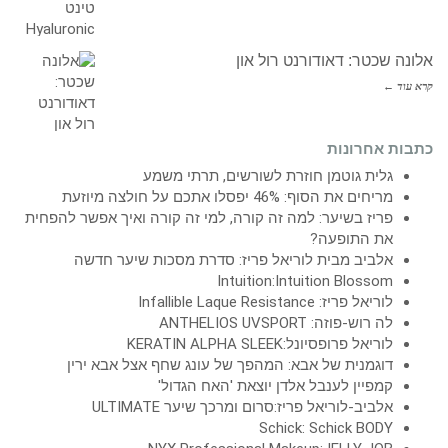
אלונה שכטר: דאודורנט רול און
קרא עוד ←
כתבות אחרונות
גלית גוטמן חוזרת לשורשים, תרתי משמע
מריחים את הסוף: 46% יפסלו אתכם על חולצה מיוזעת
פריז בשיער: למה זה קורה, למי זה קורה ואיך אפשר להפחית
את התופעה?
אלביב מבית לוריאל פריז: סדרת מסכות שיער חדשה
Intuition:Intuition Blossom
לוריאל פריז: Infallible Laque Resistance
לה רוש-פוזה: ANTHELIOS UVSPORT
לוריאל פרופסיונל:KERATIN ALPHA SLEEK
דוגמנית של אבא: המהפך של עונג שחף אצל אבא ירין
קמפיין לענבל אלדן יוצאת 'האח הגדול'
אלביב-לוריאל פריז:סרום ומרכך שיער ULTIMATE
Schick: Schick BODY