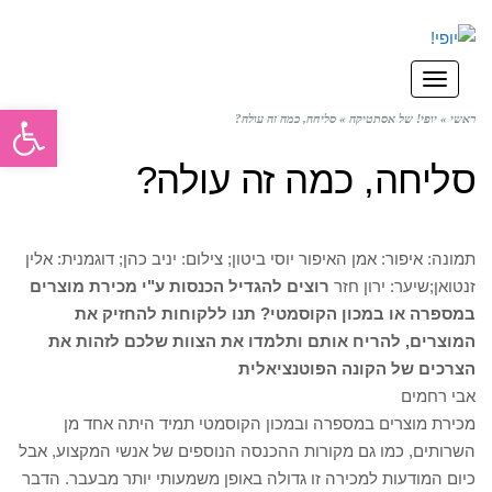
תפריט
פתח סרגל
ראשי
»
יופי! של אסתטיקה
»
סליחה, כמה זה עולה?
סליחה, כמה זה עולה?
תמונה: איפור: אמן האיפור יוסי ביטון; צילום: יניב כהן; דוגמנית: אלין
זנטואן;שיער: ירון חזר
רוצים להגדיל הכנסות ע"י מכירת מוצרים
במספרה או במכון הקוסמטי? תנו ללקוחות להחזיק את
המוצרים, להריח אותם ותלמדו את הצוות שלכם לזהות את
הצרכים של הקונה הפוטנציאלית
אבי רחמים
מכירת מוצרים במספרה ובמכון הקוסמטי תמיד היתה אחד מן
השרותים, כמו גם מקורות ההכנסה הנוספים של אנשי המקצוע, אבל
כיום המודעות למכירה זו גדולה באופן משמעותי יותר מבעבר. הדבר