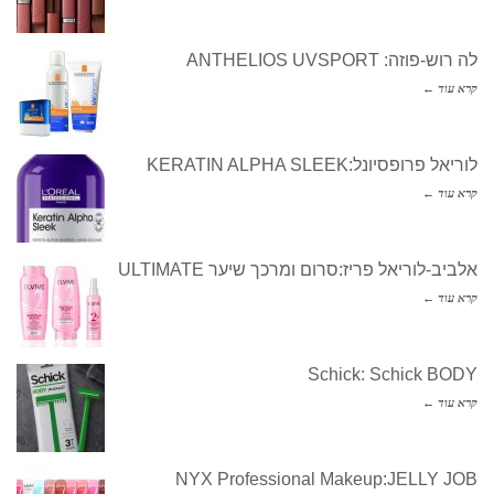
לה רוש-פוזה: ANTHELIOS UVSPORT
קרא עוד ←
לוריאל פרופסיונל:KERATIN ALPHA SLEEK
קרא עוד ←
אלביב-לוריאל פריז:סרום ומרכך שיער ULTIMATE
קרא עוד ←
Schick: Schick BODY
קרא עוד ←
NYX Professional Makeup:JELLY JOB