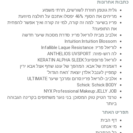
כתבות אחרונות
גלית גוטמן חוזרת לשורשים, תרתי משמע
מריחים את הסוף: 46% יפסלו אתכם על חולצה מיוזעת
פריז בשיער: למה זה קורה, למי זה קורה ואיך אפשר להפחית
את התופעה?
אלביב מבית לוריאל פריז: סדרת מסכות שיער חדשה
Intuition:Intuition Blossom
לוריאל פריז: Infallible Laque Resistance
לה רוש-פוזה: ANTHELIOS UVSPORT
לוריאל פרופסיונל:KERATIN ALPHA SLEEK
דוגמנית של אבא: המהפך של עונג שחף אצל אבא ירין
קמפיין לענבל אלדן יוצאת 'האח הגדול'
אלביב-לוריאל פריז:סרום ומרכך שיער ULTIMATE
Schick: Schick BODY
NYX Professional Makeup:JELLY JOB
טרנד הטיק טוק המסוכן: בני נוער משתזפים בקרינה הגבוהה
ביותר
תפריט האתר
דף הבית
מי אנחנו
כל הכתבות