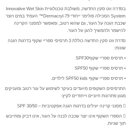
בסדרה ווט סקין החדשה, משולבת טכנולוגיית Innovative Wet Skin
System המכילה פולימר ייחודי Dermacryl-79™ העמיד במים ויוצר
שכבת הגנה על העור, גם שהוא רטוב, ומאפשר למסנני הקרינה
להישמר ולהמשיך להגן על העור.
סדרת ווט סקין החדשה כוללת 3 תרסיסי ספריי שקוף בדרגות הגנה
שונות:
• תרסיס ספריי שקוףSPF30
• תרסיס ספריי שקוף SPF50
• תרסיס ספריי שקוף SPF50 kids לילדים.
התרסיסים השקופים מיועדים בעיקר לשימוש על עור רטוב ומעניקים
מגוון פתרונות חיוניים וייחודיים לקיץ:
 מסנני קרינה יעילים בדרגות הגנה אפקטיביות – 30/50 SPF
 הספרי השקוף אינו יוצר שכבה לבנה על העור, אינו דביק ומתייבש
תוך שניות.