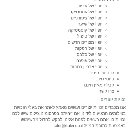
יופי! של איפור
יופי! של אסתטיקה
יופי! של ציפורניים
יופי! של שיער
יופי! של קוסמטיקה
יופי! של טיפול
יופי! מוצרים חדשים
יופי! של הפקות
יופי! של סלבס
יופי! של אופנה
יופי! ארכיון כתבות
לוח יופי חינם!
ביוטי טיוב
קבלת מגזין חינם
צרו קשר
זכויות יוצרים
אנו מכבדים זכויות יוצרים ועושים מאמץ לאתר את בעלי הזכויות
בצילומים המגיעים לידינו. אם זיהיתם בפרסומינו צילום שיש לכם
זכויות בו, אתם רשאים לפנות אלינו ולבקש לחדול מהשימוש
באמצעות כתובת המייל taler@taler.co.il