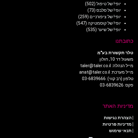
יופי! של טיפול
(502)
יופי! של סלבס
(73)
יופי! של ציפורניים
(259)
יופי! של קוסמטיקה
(547)
יופי! של שיער
(535)
כתובתנו
טלר תקשורת בע"מ
משעול דר 10, חולון
מייל הנהלה: taler@taler.co.il
מייל מערכת: anat@taler.co.il
טלפון (רב קווי): 03-6839666
פקס: 03-6839626
מדיניות האתר
|
הצהרת נגישות
|
מדיניות פרטיות
| תנאי שימוש