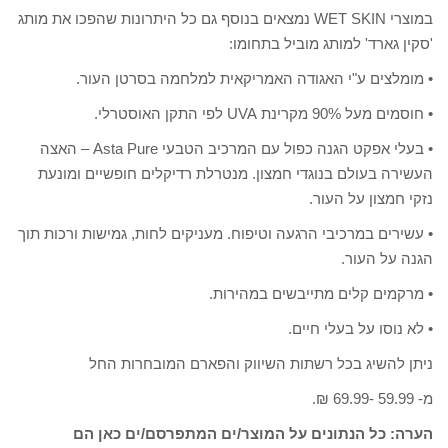
במוצרי WET SKIN נמצאים בנוסף גם כל היתרונות שהפכו את מותג
'סקין גארד' למותג מוביל בתחומו:
• מומלצים ע"י האגודה האמריקאית למלחמה בסרטן העור.
• חוסמים מעל 90% מקרינת UVA לפי התקן האוסטרלי.
• בעלי אפקט הגנה כפול עם המרכיב הטבעי Asta Pure – האצה
העשירה בעולם בנוגדי חמצון. מנטרלת רדיקלים חופשיים ומונעת
נזקי חמצון על העור.
• עשירים במרכיבי הרגעה וטיפוח. מעניקים לחות, גמישות ורכות תוך
הגנה על העור.
• מרקמים קלים מתייבשים במהירות.
• לא נוסו על בעלי חיים.
ניתן להשיג בכל רשתות השיווק והפארם המובחרות החל
מ- 59.99 -69.99 ₪.
הערה: כל הנתונים על המוצר/ים המתפרסם/ים כאן הם