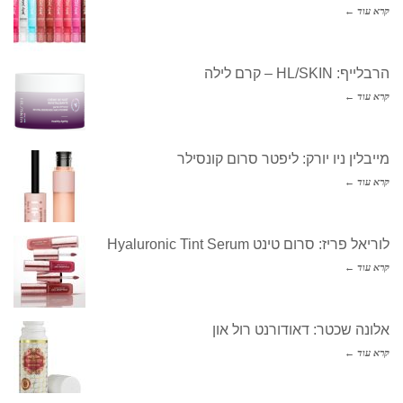
קרא עוד ←
הרבלייף: HL/SKIN – קרם לילה
קרא עוד ←
מייבלין ניו יורק: ליפטר סרום קונסילר
קרא עוד ←
לוריאל פריז: סרום טינט Hyaluronic Tint Serum
קרא עוד ←
אלונה שכטר: דאודורנט רול און
קרא עוד ←