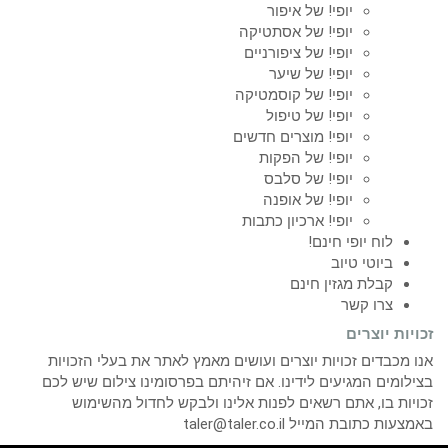
יופי! של איפור
יופי! של אסתטיקה
יופי! של ציפורניים
יופי! של שיער
יופי! של קוסמטיקה
יופי! של טיפול
יופי! מוצרים חדשים
יופי! של הפקות
יופי! של סלבס
יופי! של אופנה
יופי! ארכיון כתבות
לוח יופי חינם!
ביוטי טיוב
קבלת מגזין חינם
צרו קשר
זכויות יוצרים
אנו מכבדים זכויות יוצרים ועושים מאמץ לאתר את בעלי הזכויות
בצילומים המגיעים לידינו. אם זיהיתם בפרסומינו צילום שיש לכם
זכויות בו, אתם רשאים לפנות אלינו ולבקש לחדול מהשימוש
באמצעות כתובת המייל taler@taler.co.il