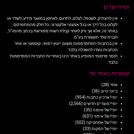
זכויות יוצרים
אין להעתיק, לשכפל, לצלם, לתרגם, לאחסן במאגר מידע, לשדר או
לקלוט בכל דרך או בכל אמצעי אלקטרוני, כל חלק מהמתפרסם
באתר זה, אלא אך ורק לאחר קבלת רשות מפורשת בכתב מהמו"ל,
חברת טלר תקשורת בע"מ.
אין בכתבות המתפרסמות משום ייעוץ רפואי, קוסמטי או אחר.
הכתבות נועדו להשכלה בלבד.
חומר פרסומי המופיע באתר הינו באחריות החברות המפרסמות
בלבד.
קטגוריות באתר יופי
אחר
(28)
ביוטי טיוב
(36)
יופי! ארכיון כתבות
(954)
יופי! מוצרים חדשים
(2,566)
יופי! של אופנה
(35)
יופי! של איפור
(631)
יופי! של אסתטיקה
(502)
יופי! של הפקות
(33)