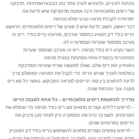
נוכחות לעיניים, ולהרגיש לערב אחד כמו כוכבות אמיתיות. הדבקה
של ריסים מלאכותיות הינה אמנות מדוקדקת שיש לדעת את
יסודותיה לקבלת מראה טבעי ומלא נוכחות.
דבר ראשון, חשוב לדעת שיש 3 סוגים של ריסים מלאכותיים: הראשון
הריס בודד דק המגיע במספר אורכים, ומראהו כריס בודד. ריס זה
מורכב ממספר שערות הצמודות זו לזו.
השני נקרא ריס בודד מניפה. ריס זה מורכב ממספר שערות
המחוברות בנקודה אחת ונפתחות בצורת מניפה.
והאחרון הוא ריס שלם, שאלו למעשה שורת שערות המודבקת
בשלמות לאורך שורש הריס. כדי לקבל את המראה המושלם צריך
לדעת להתאים בין סוגי הריסים למראה המבוקש, כאשר כל סוג ריס
מקנה עובי ונוכחות שונה.
מדריך להתאמת ריסים מלאכותיים – כל אחת למבנה הריס:
– לריסים דלילים וקצרים מתאים סוג ריס בודד מניפה כדי שימלא את
המרווחים. לשם כך נניח את המסקרה ורק לאחר מכן נדביק את
הריסים במרווחים שווים.
– לריסים צפופים וקצרים מתאים להשתמש בריס בודד דק המעניק
חידוד ואורך למבנה העין. לשם כך נניח מעל קו הריסים את הריס –