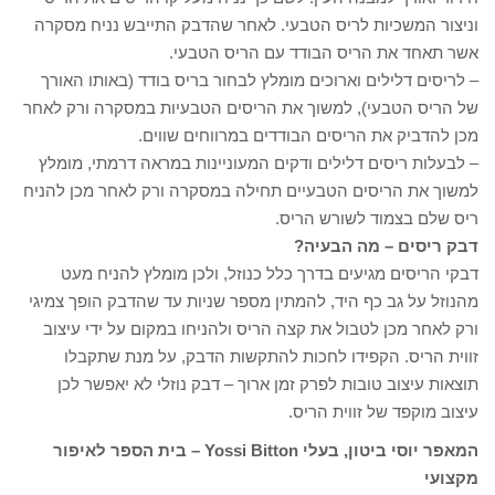
וניצור המשכיות לריס הטבעי. לאחר שהדבק התייבש נניח מסקרה
אשר תאחד את הריס הבודד עם הריס הטבעי.
– לריסים דלילים וארוכים מומלץ לבחור בריס בודד (באותו האורך
של הריס הטבעי), למשוך את הריסים הטבעיות במסקרה ורק לאחר
מכן להדביק את הריסים הבודדים במרווחים שווים.
– לבעלות ריסים דלילים ודקים המעוניינות במראה דרמתי, מומלץ
למשוך את הריסים הטבעיים תחילה במסקרה ורק לאחר מכן להניח
ריס שלם בצמוד לשורש הריס.
דבק ריסים – מה הבעיה?
דבקי הריסים מגיעים בדרך כלל כנוזל, ולכן מומלץ להניח מעט
מהנוזל על גב כף היד, להמתין מספר שניות עד שהדבק הופך צמיגי
ורק לאחר מכן לטבול את קצה הריס ולהניחו במקום על ידי עיצוב
זווית הריס. הקפידו לחכות להתקשות הדבק, על מנת שתקבלו
תוצאות עיצוב טובות לפרק זמן ארוך – דבק נוזלי לא יאפשר לכן
עיצוב מוקפד של זווית הריס.
המאפר יוסי ביטון, בעלי Yossi Bitton – בית הספר לאיפור
מקצועי