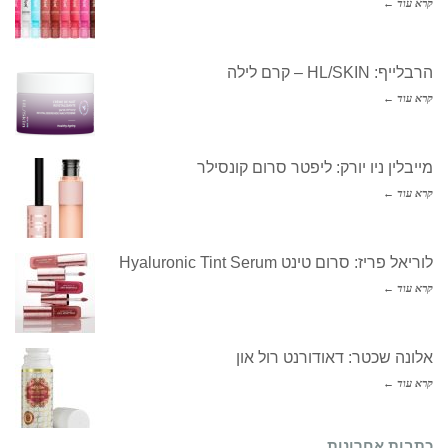
קרא עוד ←
הרבלייף: HL/SKIN – קרם לילה
קרא עוד ←
מייבלין ניו יורק: ליפטר סרום קונסילר
קרא עוד ←
לוריאל פריז: סרום טינט Hyaluronic Tint Serum
קרא עוד ←
אלונה שכטר: דאודורנט רול און
קרא עוד ←
כתבות אחרונות