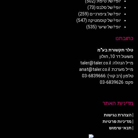
יופי! של טיפול
(502)
יופי! של סלבס
(73)
יופי! של ציפורניים
(259)
יופי! של קוסמטיקה
(547)
יופי! של שיער
(535)
כתובתנו
טלר תקשורת בע"מ
משעול דר 10, חולון
מייל הנהלה: taler@taler.co.il
מייל מערכת: anat@taler.co.il
טלפון (רב קווי): 03-6839666
פקס: 03-6839626
מדיניות האתר
|
הצהרת נגישות
|
מדיניות פרטיות
| תנאי שימוש