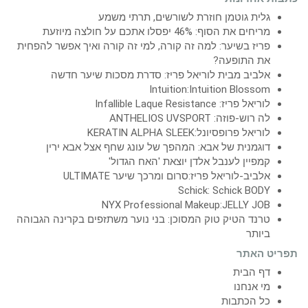
גלית גוטמן חוזרת לשורשים, תרתי משמע
מריחים את הסוף: 46% יפסלו אתכם על חולצה מיוזעת
פריז בשיער: למה זה קורה, למי זה קורה ואיך אפשר להפחית
את התופעה?
אלביב מבית לוריאל פריז: סדרת מסכות שיער חדשה
Intuition:Intuition Blossom
לוריאל פריז: Infallible Laque Resistance
לה רוש-פוזה: ANTHELIOS UVSPORT
לוריאל פרופסיונל:KERATIN ALPHA SLEEK
דוגמנית של אבא: המהפך של עונג שחף אצל אבא ירין
קמפיין לענבל אלדן יוצאת 'האח הגדול'
אלביב-לוריאל פריז:סרום ומרכך שיער ULTIMATE
Schick: Schick BODY
NYX Professional Makeup:JELLY JOB
טרנד הטיק טוק המסוכן: בני נוער משתזפים בקרינה הגבוהה
ביותר
תפריט האתר
דף הבית
מי אנחנו
כל הכתבות