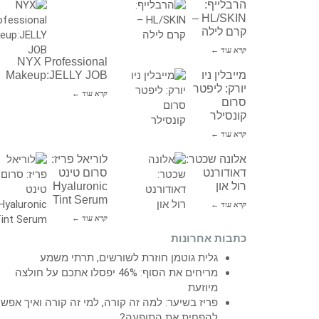
הרבלייף:
HL/SKIN –
קרם לילה
קרא עוד ←
NYX Professional
מייבלין ניו
Makeup:JELLY JOB
יורק: ליפטר
קרא עוד ←
סרום
קונסילר
קרא עוד ←
אלונה שכטר:
לוריאל פריז:
דאודורנט
סרום טינט
רול און
Hyaluronic
Tint Serum
קרא עוד ←
קרא עוד ←
כתבות אחרונות
גלית גוטמן חוזרת לשורשים, תרתי משמע
מריחים את הסוף: 46% יפסלו אתכם על חולצה
מיוזעת
פריז בשיער: למה זה קורה, למי זה קורה ואיך אפש
להפחית את התופעה?