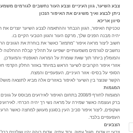
צבע השיער, גוון העיניים וצבע העור נחשבים לגורמים משמע
ניתן לבצע ואיך משיגים את האיפור הנכון
סיוון אריכא
טכניקת האיפור, הגוון הנבחר וההתאמה לצבע השיער יוצרים את
יהיה מבנה הפנים שלך, מרקם העור והגוון הטבעי הקיים בו.
חשוב ליצור מראה איפור "מתמזג" כאשר את בוחרת את הגוונים הרצו
נחשבים לגורמים משמעותיים ישפיעו על תהליך קבלת ההחלטה לגבי
והמומלץ ביותר תוך שאת שומרת על המראה האופנתי והמעודכן.
אזורי איפור הקרובים לשיער הראש במיוחד באזור החלק הקדמי חש
הסופי על בסיס- אזור העיניים, העפעפיים והמצח.
הקשר שנוצר בין השיער לאיפור באזורים אלה מביא לתוצאה מושל
המגמות
המגמות לחורף 2008/9 בתחום האיפור לאירועים מבוסס
ברק ועוצמה כאשר שמירה על מראה נשי רך יהיה הכרחי. לאירועים
ושקופים, ליצור איפור סביב העין בסגנון מעושן למחצה כאשר הרעיון
העפעפיים בלבד.
הצבעים
צבעי יין אדום, סגול עמוק, ורוד עתיק, אדום בוהק יהיו שולטים בכ