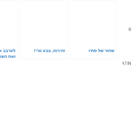
שחור של סתיו
זהירות, צבע טרי!
לערבב א
זאת השא