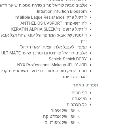
אלביב מבית לוריאל פריז: סדרת מסכות שיער חדש
Intuition:Intuition Blossom
לוריאל פריז: Infallible Laque Resistance
לה רוש-פוזה: ANTHELIOS UVSPORT
לוריאל פרופסיונל:KERATIN ALPHA SLEEK
דוגמנית של אבא: המהפך של עונג שחף אצל אבא
ירין
קמפיין לענבל אלדן יוצאת 'האח הגדול'
אלביב-לוריאל פריז:סרום ומרכך שיער ULTIMATE
Schick: Schick BODY
NYX Professional Makeup:JELLY JOB
טרנד הטיק טוק המסוכן: בני נוער משתזפים בקרינ
הגבוהה ביותר
תפריט האתר
דף הבית
מי אנחנו
כל הכתבות
יופי! של איפור
יופי! של אסתטיקה
יופי! של ציפורניים