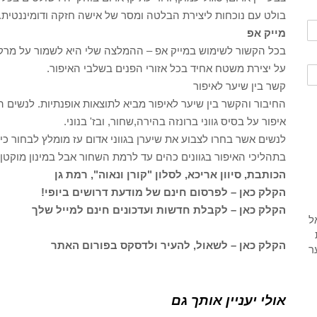
בולט עם נוכחות ליצירת הבלטה ומסר של אישה חזקה ודומיננטית.
מייק אפ
בכל הקשור לשימוש במייק אפ – ההמלצה שלי היא לשמור על מרק
על יצירת משטח אחיד בכל אזורי הפנים בשלבי האיפור.
קשר בין שיער לאיפור
החיבור והקשר בין שיער לאיפור מביא לתוצאות אופנתיות. לנשים הצ
איפור על בסיס גווני ברונזה בהירה,שחור, ובז' בנוני.
לנשים אשר בחרו לצבוע את שיערן בגווני אדום עז מומלץ לבחור כיוו
בתהליכי האיפור בגוונים כהים עד לרמת השחור אבל במינון מוקטן 
הכותבת, סיוון אריכא, לסלון "קורן ונאוה", רמת גן
הקלק כאן – לפרסום חינם של מודעת דרושים ביופי!
הקלק כאן – לקבלת חדשות ועדכונים חינם למייל שלך
הקלק כאן – לשאול, להעיר ולדסקס בפורום האתר
אולי יעניין אותך גם