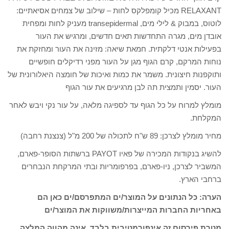
RELAXANT מכיל קומפלקס לחות – שילוב של צמחים אסיאתיים:
לוטוס, במבוק & לילי מים, transepidermal מעניק לחות ומפחית
אובדן מים, מגרה התחדשות תאים חדשים, ומרגיש את העור
בפעילות אנטי דלקתית. חמאת שיאה: מזינה את העור ומחזקת את
נוחות המרקם, קרם הגוף מגן על העור מפני רדיקלים חופשיים
ותוקפנות חיצונית. משמר את כמות ואיכות של חומצה היאלורונית של
העור. יסמין ותמצית תה לבן מרגיעים את עור הגוף
מומלץ למרוח על כל הגוף עד לספיגה מלאה, על עור נקי ויבש לאחר
המקלחת.
מחיר מומלץ לצרכן: 89 ש"ח לתכולה של 200 מ"ל (צנצנת רחבה)
להשיג בנקודות המכירה של פאיו PAYOT ברשתות הסופר-פארם,
המשביר לצרכן, ניו-פארם, בפרפומריות ובתי המרקחת הנבחרים
ברחבי הארץ.
הערה: כל הנתונים על המוצר/ים המתפרסם/ים כאן הם
באחריות החברות המייצרות/משווקות את המוצר/ים
מטרת פירסום זה אינפורמטיבית בלבד, אינה מהווה המלצה,