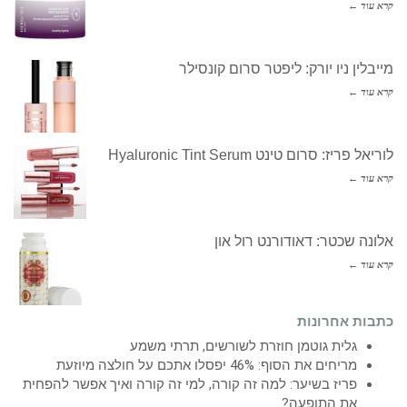
קרא עוד ←
מייבלין ניו יורק: ליפטר סרום קונסילר
קרא עוד ←
לוריאל פריז: סרום טינט Hyaluronic Tint Serum
קרא עוד ←
אלונה שכטר: דאודורנט רול און
קרא עוד ←
כתבות אחרונות
גלית גוטמן חוזרת לשורשים, תרתי משמע
מריחים את הסוף: 46% יפסלו אתכם על חולצה מיוזעת
פריז בשיער: למה זה קורה, למי זה קורה ואיך אפשר להפחית
את התופעה?