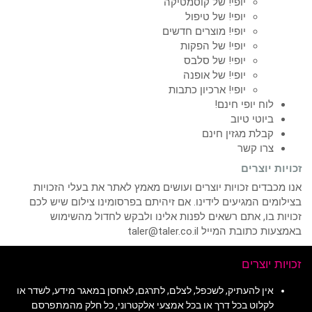
יופי! של קוסמטיקה
יופי! של טיפול
יופי! מוצרים חדשים
יופי! של הפקות
יופי! של סלבס
יופי! של אופנה
יופי! ארכיון כתבות
לוח יופי חינם!
ביוטי טיוב
קבלת מגזין חינם
צרו קשר
זכויות יוצרים
אנו מכבדים זכויות יוצרים ועושים מאמץ לאתר את בעלי הזכויות
בצילומים המגיעים לידינו. אם זיהיתם בפרסומינו צילום שיש לכם
זכויות בו, אתם רשאים לפנות אלינו ולבקש לחדול מהשימוש
באמצעות כתובת המייל taler@taler.co.il
זכויות יוצרים
אין להעתיק, לשכפל, לצלם, לתרגם, לאחסן במאגר מידע, לשדר או
לקלוט בכל דרך או בכל אמצעי אלקטרוני, כל חלק מהמתפרסם