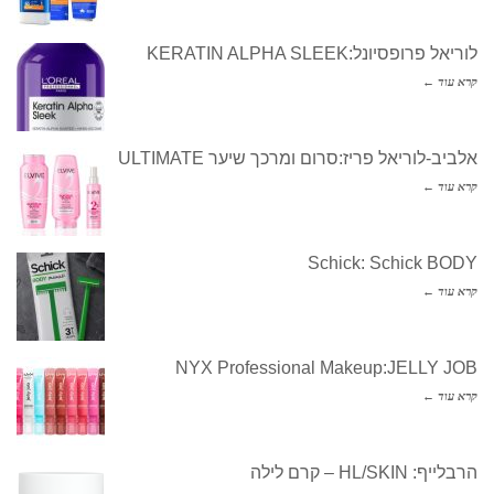
לוריאל פרופסיונל:KERATIN ALPHA SLEEK
קרא עוד ←
אלביב-לוריאל פריז:סרום ומרכך שיער ULTIMATE
קרא עוד ←
Schick: Schick BODY
קרא עוד ←
NYX Professional Makeup:JELLY JOB
קרא עוד ←
הרבלייף: HL/SKIN – קרם לילה