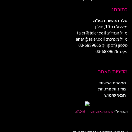
כתובתנו
טלר תקשורת בע"מ
משעול דר 10, חולון
מייל הנהלה: taler@taler.co.il
מייל מערכת: anat@taler.co.il
טלפון (רב קווי): 03-6839666
פקס: 03-6839626
מדיניות האתר
|
הצהרת נגישות
|
מדיניות פרטיות
| תנאי שימוש
תכנות ע״י
פתרונות אינטרנט
.