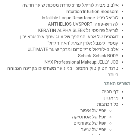
אלביב מבית לוריאל פריז: סדרת מסכות שיער חדשה
Intuition:Intuition Blossom
לוריאל פריז: Infallible Laque Resistance
לה רוש-פוזה: ANTHELIOS UVSPORT
לוריאל פרופסיונל:KERATIN ALPHA SLEEK
דוגמנית של אבא: המהפך של עונג שחף אצל אבא ירין
קמפיין לענבל אלדן יוצאת 'האח הגדול'
אלביב-לוריאל פריז:סרום ומרכך שיער ULTIMATE
Schick: Schick BODY
NYX Professional Makeup:JELLY JOB
טרנד הטיק טוק המסוכן: בני נוער משתזפים בקרינה הגבוהה
ביותר
תפריט האתר
דף הבית
מי אנחנו
כל הכתבות
יופי! של איפור
יופי! של אסתטיקה
יופי! של ציפורניים
יופי! של שיער