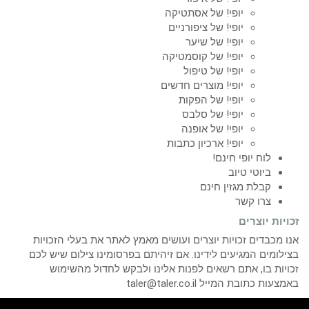
יופי! של אסתטיקה
יופי! של ציפורניים
יופי! של שיער
יופי! של קוסמטיקה
יופי! של טיפול
יופי! מוצרים חדשים
יופי! של הפקות
יופי! של סלבס
יופי! של אופנה
יופי! ארכיון כתבות
לוח יופי חינם!
ביוטי טיוב
קבלת מגזין חינם
צרו קשר
זכויות יוצרים
אנו מכבדים זכויות יוצרים ועושים מאמץ לאתר את בעלי הזכויות
בצילומים המגיעים לידינו. אם זיהיתם בפרסומינו צילום שיש לכם
זכויות בו, אתם רשאים לפנות אלינו ולבקש לחדול מהשימוש
באמצעות כתובת המייל taler@taler.co.il