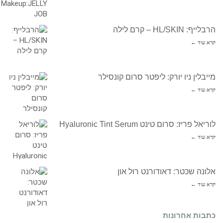
הרבלייף: HL/SKIN – קרם לילה
קרא עוד ←
מייבלין ניו יורק: ליפטר סרום קונסילר
קרא עוד ←
לוריאל פריז: סרום טינט Hyaluronic Tint Serum
קרא עוד ←
אלונה שכטר: דאודורנט רול און
קרא עוד ←
כתבות אחרונות