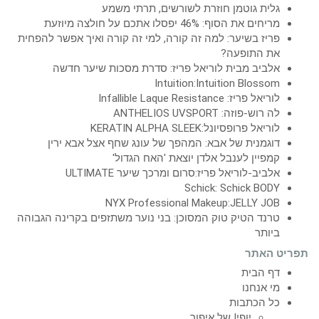
גלית גוטמן חוזרת לשורשים, תרתי משמע
מריחים את הסוף: 46% יפסלו אתכם על חולצה מיוזעת
פריז בשיער: למה זה קורה, למי זה קורה ואיך אפשר להפחית
את התופעה?
אלביב מבית לוריאל פריז: סדרת מסכות שיער חדשה
Intuition:Intuition Blossom
לוריאל פריז: Infallible Laque Resistance
לה רוש-פוזה: ANTHELIOS UVSPORT
לוריאל פרופסיונל:KERATIN ALPHA SLEEK
דוגמנית של אבא: המהפך של עונג שחף אצל אבא ירין
קמפיין לענבל אלדן יוצאת 'האח הגדול'
אלביב-לוריאל פריז:סרום ומרכך שיער ULTIMATE
Schick: Schick BODY
NYX Professional Makeup:JELLY JOB
טרנד הטיק טוק המסוכן: בני נוער משתזפים בקרינה הגבוהה
ביותר
תפריט האתר
דף הבית
מי אנחנו
כל הכתבות
יופי! של איפור