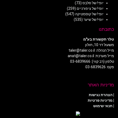
יופי! של סלבס
(73)
יופי! של ציפורניים
(259)
יופי! של קוסמטיקה
(547)
יופי! של שיער
(535)
כתובתנו
טלר תקשורת בע"מ
משעול דר 10, חולון
מייל הנהלה: taler@taler.co.il
מייל מערכת: anat@taler.co.il
טלפון (רב קווי): 03-6839666
פקס: 03-6839626
מדיניות האתר
|
הצהרת נגישות
|
מדיניות פרטיות
| תנאי שימוש