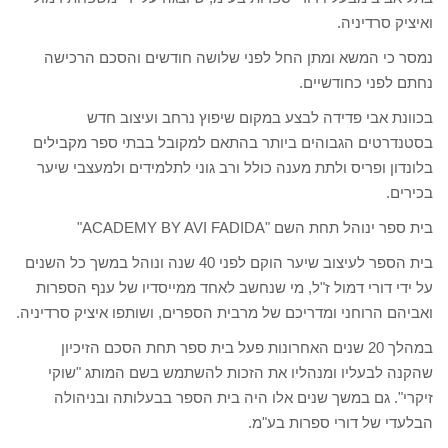
ואיציק סרדיניה.
נמסר כי המשא ומתן החל לפני שלושה חודשים והסכם הרכישה
נחתם לפני כחודשיים.
בכוונת אבי פדידה לבצע במקום שיפוץ נרחב ועיצוב חדש
בסטנדרטים הגבוהים ביותר בהתאם למקובל בבתי ספר מקבילים
בלונדון ופריס ולתת מענה כולל ורב גוני לתלמידים ולמעצבי שיער
בכירים.
בית ספר ינוהל תחת השם "ACADEMY BY AVI FADIDA"
בית הספר לעיצוב שיער הוקם לפני 40 שנה ונוהל במשך כל השנים
על ידי דורי דמול ז"ל, מי שנחשב לאחד ממייסדיו של ענף הספרות
ואביהם הרוחני ומדריכם של מרבית הספרים, ושותפו איציק סרדיניה.
במהלך 20 שנים האחרונות פעל בית ספר תחת הסכם הזיכיון
שהקנה לבעליו ומנהליו את הזכות להשתמש בשם המותג "שוקי
זיקרי". גם במשך שנים אלו היה בית הספר בבעלותה ובניהולה
הבלעדי של דורי ספרות בע"מ.