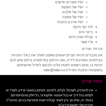
יופי! מוצרים חדשים
יופי! של הפקות
יופי! של סלבס
יופי! של אופנה
יופי! ארכיון כתבות
לוח יופי חינם!
ביוטי טיוב
קבלת מגזין חינם
צרו קשר
זכויות יוצרים
אנו מכבדים זכויות יוצרים ועושים מאמץ לאתר את בעלי הזכויות
בצילומים המגיעים לידינו. אם זיהיתם בפרסומינו צילום שיש לכם
זכויות בו, אתם רשאים לפנות אלינו ולבקש לחדול מהשימוש
באמצעות כתובת המייל taler@taler.co.il
זכויות יוצרים
אין להעתיק, לשכפל, לצלם, לתרגם, לאחסן במאגר מידע, לשדר או
לקלוט בכל דרך או בכל אמצעי אלקטרוני, כל חלק מהמתפרסם
באתר זה, אלא אך ורק לאחר קבלת רשות מפורשת בכתב מהמו"ל,
חברת טלר תקשורת בע"מ.