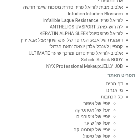
את התופעה?
אלביב מבית לוריאל פריז: סדרת מסכות שיער חדשה
Intuition:Intuition Blossom
לוריאל פריז: Infallible Laque Resistance
לה רוש-פוזה: ANTHELIOS UVSPORT
לוריאל פרופסיונל:KERATIN ALPHA SLEEK
דוגמנית של אבא: המהפך של עונג שחף אצל אבא ירין
קמפיין לענבל אלדן יוצאת 'האח הגדול'
אלביב-לוריאל פריז:סרום ומרכך שיער ULTIMATE
Schick: Schick BODY
NYX Professional Makeup:JELLY JOB
תפריט האתר
דף הבית
מי אנחנו
כל הכתבות
יופי! של איפור
יופי! של אסתטיקה
יופי! של ציפורניים
יופי! של שיער
יופי! של קוסמטיקה
יופי! של טיפול