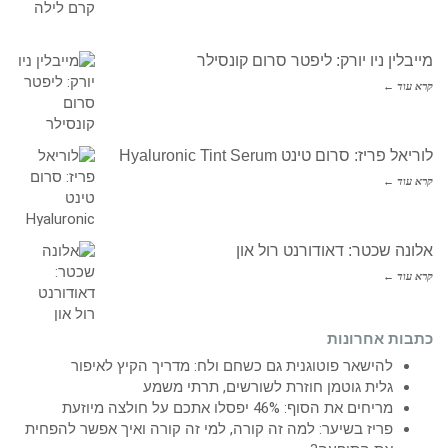
מייבלין ניו יורק: ליפטר סרום קונסילר
קרא עוד ←
לוריאל פריז: סרום טינט Hyaluronic Tint Serum
קרא עוד ←
אלונה שכטר: דאודורנט רול און
קרא עוד ←
כתבות אחרונות
להישאר פוטוגנית גם כשחם ולח: מדריך הקיץ לאיפור
גלית גוטמן חוזרת לשורשים, תרתי משמע
מריחים את הסוף: 46% יפסלו אתכם על חולצה מיוזעת
פריז בשיער: למה זה קורה, למי זה קורה ואיך אפשר להפחית