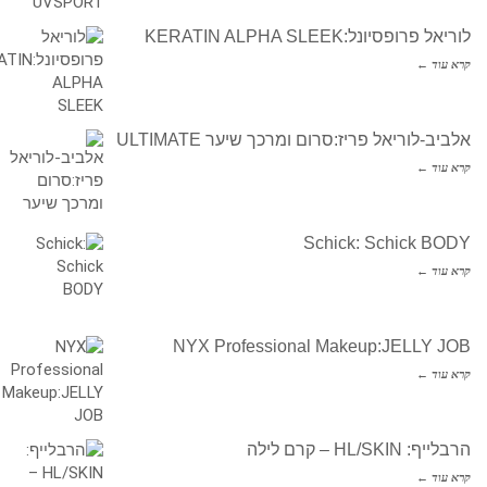
לוריאל פרופסיונל:KERATIN ALPHA SLEEK
קרא עוד ←
אלביב-לוריאל פריז:סרום ומרכך שיער ULTIMATE
קרא עוד ←
Schick: Schick BODY
קרא עוד ←
NYX Professional Makeup:JELLY JOB
קרא עוד ←
הרבלייף: HL/SKIN – קרם לילה
קרא עוד ←