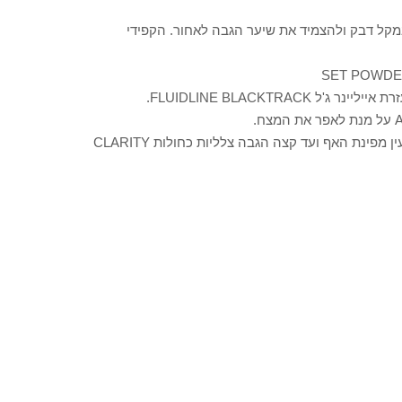
 במקל דבק ולהצמיד את שיער הגבה לאחור. הקפידי
FLUIDLINE BLACKTRA.
תחמי את העיניים בעפון שחור SMOLDER והוסיפי לאורך שקע העין מפינת האף ועד קצה הגבה צלליות כחולות CLARITY