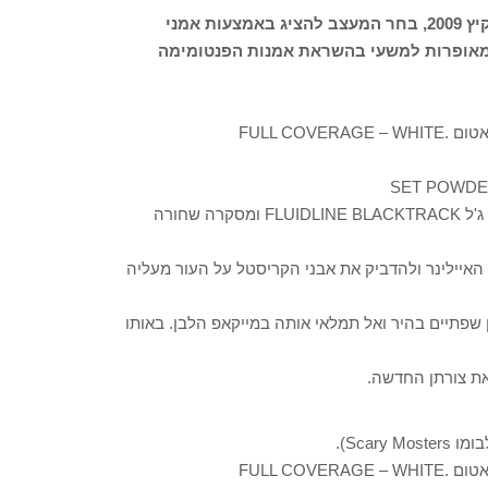
בתצוגת המעצב מאניש אורורה בשבוע האופנה בפריז, אביב קיץ 2009, בחר המעצב להציג באמצעות אמני
 דוגמניות בפנים מאופרות למשעי בהשראת אמנות הפנטומימה
FULL CO
מלאי את האזור סביב עין אחת שלך בצבע שחור ועמיד של אייליינר ג'ל FLUIDLINE BLACKTRACK ומסקרה שחורה
האיילינר ולהדביק את אבני הקריסטל על העור מעליה
פתיים בהיר ואל תמלאי אותה במייקאפ הלבן. באותו
את צורתן החדשה.
FULL CO