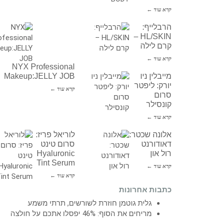
קרא עוד ←
הרבלייף:
HL/SKIN –
קרם לילה
קרא עוד ←
NYX Professional
מייבלין ניו
Makeup:JELLY JOB
יורק: ליפטר
קרא עוד ←
סרום
קונסילר
קרא עוד ←
אלונה שכטר:
לוריאל פריז:
דאודורנט
סרום טינט
רול און
Hyaluronic
Tint Serum
קרא עוד ←
קרא עוד ←
כתבות אחרונות
גלית גוטמן חוזרת לשורשים, תרתי משמע
מריחים את הסוף: 46% יפסלו אתכם על חולצה