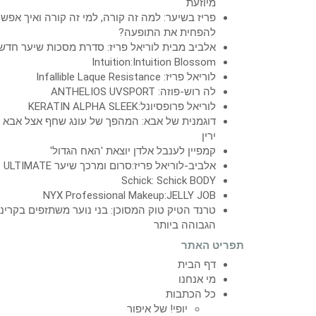
מיוזעת
פריז בשיער: למה זה קורה, למי זה קורה ואיך אפש
להפחית את התופעה?
אלביב מבית לוריאל פריז: סדרת מסכות שיער חדש
Intuition:Intuition Blossom
לוריאל פריז: Infallible Laque Resistance
לה רוש-פוזה: ANTHELIOS UVSPORT
לוריאל פרופסיונל:KERATIN ALPHA SLEEK
דוגמנית של אבא: המהפך של עונג שחף אצל אבא
ירין
קמפיין לענבל אלדן יוצאת 'האח הגדול'
אלביב-לוריאל פריז:סרום ומרכך שיער ULTIMATE
Schick: Schick BODY
NYX Professional Makeup:JELLY JOB
טרנד הטיק טוק המסוכן: בני נוער משתזפים בקרינ
הגבוהה ביותר
תפריט האתר
דף הבית
מי אנחנו
כל הכתבות
יופי! של איפור