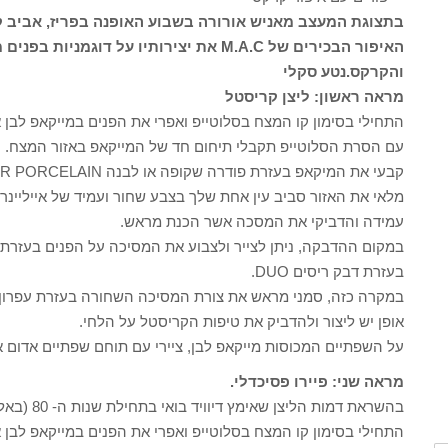
האיפור הבכירים של M.A.C את יצירותיו על
והקרקס.
נטע סקלי
מראה ראשון: ליצן קריסטל
התחילי בסימון קו המצח בסלוטייפ ואפרי את הפנים במייקאפ לבן אטום .VERAGE – WHITE
עם הסרת הסלוטייפ תקבלי תיחום חד של המייקאפ באזור המצח.
קבעי את המיקאפ בעזרת פודרה שקופה או לבנה SET POWDER PORCELAIN
עמידה והדביקי את המסכה אשר הכנת מראש.
במקום ההדבקה, ניתן לצייר ולצבוע את המסיכה על הפנים בעזרת 
בעזרת דבק ריסים DUO.
במקרה כזה, סמני מראש את צורת המסיכה השחורה בעזרת עפרון ש
אופן יש ליצור ולהדביק את טיפות הקריסטל על הלחי.
על השפתיים המכוסות מייקאפ לבן, ציירי עם תוחם שפתיים אדום 
מראה שני: פיירו פסיכדלי.
בהשראת דמות הליצן שאימץ דיוויד בואי בתחילת שנות ה- 80 (באלבומו Scary Mosters).
התחילי בסימון קו המצח בסלוטייפ ואפרי את הפנים במייקאפ לבן אטום .VERAGE – WHITE