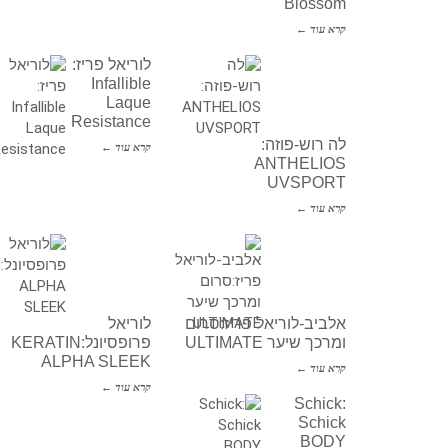
Blossom
קרא עוד ←
לוריאל פריז:
Infallible
Laque
Resistance
לה רוש-פוזה:
קרא עוד ←
ANTHELIOS
UVSPORT
קרא עוד ←
אלביב-לוריאל פריז:סרום
לוריאל
ומרכך שיער ULTIMATE
פרופסיונל:KERATIN
ALPHA SLEEK
קרא עוד ←
קרא עוד ←
Schick:
Schick
BODY