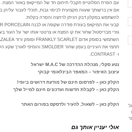
עם הסרת הסלוטייפ תקבלי תיחום חד של המייקאפ באזור המצח.
אם אין ברשותך שעווה מקצועית לכיסוי גבות, תוכלי לעבור עליהן
להשתמש במקלון דבק הניתן לרחצה והסרה בקלות.
קבעי את המיקאפ בעזרת פודרה שקופה או לבנה SET POWDER PORCELAIN
גזרי מבריסטול שחור את קו המצח או צרטטי אותו ישר על העור בעזרת אייליינר ג'ל CK
השתמשי בסומק אדום FRANKLY SCARLET וסומק ורוד AZALEA על מנת לאפר את המצח.
ו- CONTRAST.
נטע סקלי, מנהלת ההדרכה של M.A.C ישראל
עיצוב האיפור – המאפר הבינלאומי קבוקי
הקלק כאן – לפרסום חינם של מודעת דרושים ביופי!
הקלק כאן – לקבלת חדשות ועדכונים חינם למייל שלך
הקלק כאן – לשאול, להעיר ולדסקס בפורום האתר
אולי יעניין אותך גם