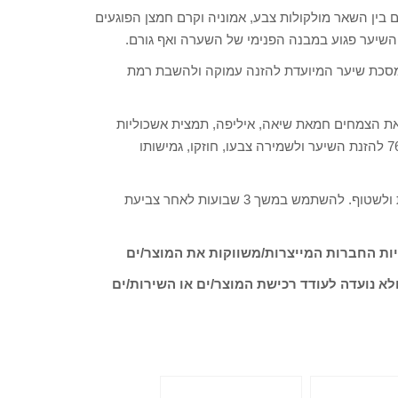
בין השאר מולקולות צבע, אמוניה וקרם חמצן הפוגעים
השיער פגוע במבנה הפנימי של השערה ואף גורם.
השיק את Phytocitrus – פיטוציטרוס, מסכת שיער המיועדת להזנה עמוקה ולהשבת רמת
ת הצמחים חמאת שיאה, איליפה, תמצית אשכוליות
וחלבונים, שקדים, מיצוי קמומיל, תמצית אשחר ונטופית רפואית 76% להזנת השיער ולשמירה צבעו, חוזקו, גמישותו
הוראות שימוש: למרוח את המסכה לאחר חפיפה, להמתין 10 דקות ולשטוף. להשתמש במשך 3 שבועות לאחר צביעת
ות החברות המייצרות/משווקות את המוצר/ים
לא נועדה לעודד רכישת המוצר/ים או השירות/ים