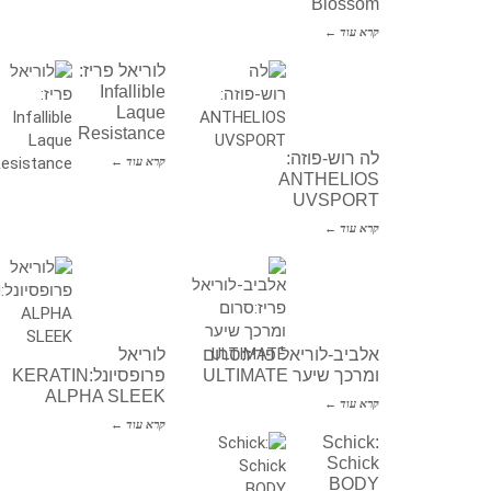
Blossom
קרא עוד ←
לוריאל פריז:
Infallible
Laque
Resistance
לה רוש-פוזה:
קרא עוד ←
ANTHELIOS
UVSPORT
קרא עוד ←
אלביב-לוריאל פריז:סרום
לוריאל
ומרכך שיער ULTIMATE
פרופסיונל:KERATIN
ALPHA SLEEK
קרא עוד ←
קרא עוד ←
Schick:
Schick
BODY