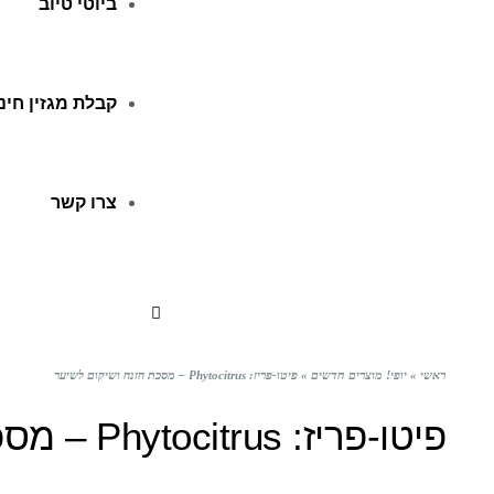
ביוטי טיוב
קבלת מגזין חינ
צרו קשר
ראשי
»
יופי! מוצרים חדשים
»
פיטו-פריז: Phytocitrus – מסכת הזנה ושיקום לשיער
פיטו-פריז: Phytocitrus – מסכת הזנה ושיקום לשיער