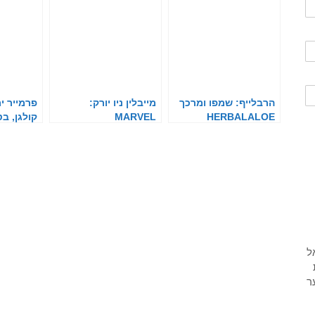
הרבלייף: שמפו ומרכך
מייבלין ניו יורק:
פרמייר י
HERBALALOE
MARVEL
קולגן, ב
MAYBELLINE NY