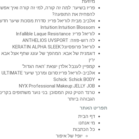
מיוזעת
פריז בשיער: למה זה קורה, למי זה קורה ואיך אפש
להפחית את התופעה?
אלביב מבית לוריאל פריז: סדרת מסכות שיער חדש
Intuition:Intuition Blossom
לוריאל פריז: Infallible Laque Resistance
לה רוש-פוזה: ANTHELIOS UVSPORT
לוריאל פרופסיונל:KERATIN ALPHA SLEEK
דוגמנית של אבא: המהפך של עונג שחף אצל אבא
ירין
קמפיין לענבל אלדן יוצאת 'האח הגדול'
אלביב-לוריאל פריז:סרום ומרכך שיער ULTIMATE
Schick: Schick BODY
NYX Professional Makeup:JELLY JOB
טרנד הטיק טוק המסוכן: בני נוער משתזפים בקרינ
הגבוהה ביותר
תפריט האתר
דף הבית
מי אנחנו
כל הכתבות
יופי! של איפור