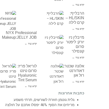
קרא עוד ←
הרבלייף:
HL/SKIN –
קרם לילה
קרא עוד ←
NYX Professional
מייבלין ניו
Makeup:JELLY JOB
יורק: ליפטר
קרא עוד ←
סרום
קונסילר
קרא עוד ←
אלונה שכטר:
לוריאל פריז:
דאודורנט
סרום טינט
רול און
Hyaluronic
Tint Serum
קרא עוד ←
קרא עוד ←
כתבות אחרונות
גלית גוטמן חוזרת לשורשים, תרתי משמע
מריחים את הסוף: 46% יפסלו אתכם על חולצה