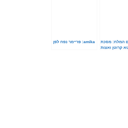
ם המלח: מסכת
amika: פריימר נפח לפן
טא קרוטן ואצות