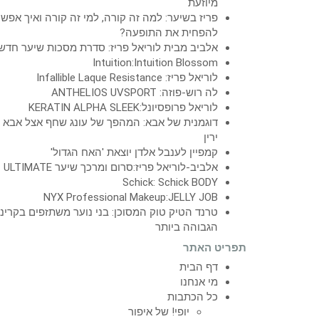
מיוזעת
פריז בשיער: למה זה קורה, למי זה קורה ואיך אפש
להפחית את התופעה?
אלביב מבית לוריאל פריז: סדרת מסכות שיער חדש
Intuition:Intuition Blossom
לוריאל פריז: Infallible Laque Resistance
לה רוש-פוזה: ANTHELIOS UVSPORT
לוריאל פרופסיונל:KERATIN ALPHA SLEEK
דוגמנית של אבא: המהפך של עונג שחף אצל אבא
ירין
קמפיין לענבל אלדן יוצאת 'האח הגדול'
אלביב-לוריאל פריז:סרום ומרכך שיער ULTIMATE
Schick: Schick BODY
NYX Professional Makeup:JELLY JOB
טרנד הטיק טוק המסוכן: בני נוער משתזפים בקרינ
הגבוהה ביותר
תפריט האתר
דף הבית
מי אנחנו
כל הכתבות
יופי! של איפור