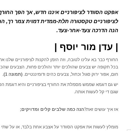
אפקט הסוודר לציפורניים איננו חדש, אך הפך החור
לציפורניים טקסטורה תלת-ממדית דמוית צמר רך, המ
הנה הדרכה צעד-אחר-צעד.
| עדן מור יוסף |
החורף כבר בא עלינו לטובה, וזה הזמן להקנות לציפורניים שלנו א
בכל תקופה יש צבעים שהולכים יותר והולכים פחות, הצבעים שהכי
חום, אפור ירוק סגול וכחול, צבעים כהים ודומיננטיים.
(תמונה 1)
.
יש גם דוגמא שממש מסמלת את החורף בציפורניים והיא דוגמת הס
שגם די קל לעשות אותה.
אז איך עושים זאת?
הנה כמה שלבים קלים ומדויקים;
מומלץ לעשות את אפקט הסוודר על אצבע אחת בלבד, או על שתי א