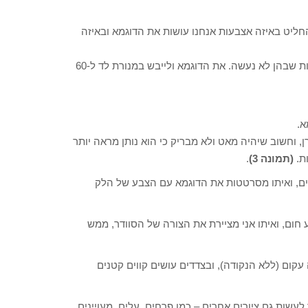
חליט באיזה אצבעות אנחנו עושות את הדוגמא ובאיזה
ההמלצה שלי היא למרוח קודם טופ מבריק, ללא נטרול על האצבעות שבהן לא נעשה. את הדוגמא ולייבש במנורת לד ל-60
א.
וחשוב שיהיה מאט ולא מבריק כי הוא נותן מראה יותר
(תמונה 3)
.
ים, ואיתו מסרטטות את הדוגמא עם הצבע של הלק
 חום, ואיתו אני מציירת את הצורה של הסוודר, ממש
עקום (ללא הנקודה), ובצדדים עושים קווים קטנים
ות גם ציורים אחרים – כמו פרחים, עלים, מעויינים,