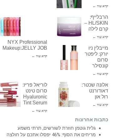
קרא עוד ←
הרבלייף:
HL/SKIN –
קרם לילה
קרא עוד ←
NYX Professional
מייבלין ניו
Makeup:JELLY JOB
יורק: ליפטר
קרא עוד ←
סרום
קונסילר
קרא עוד ←
אלונה שכטר:
לוריאל פריז:
דאודורנט
סרום טינט
רול און
Hyaluronic
Tint Serum
קרא עוד ←
קרא עוד ←
כתבות אחרונות
גלית גוטמן חוזרת לשורשים, תרתי משמע
מריחים את הסוף: 46% יפסלו אתכם על חולצה