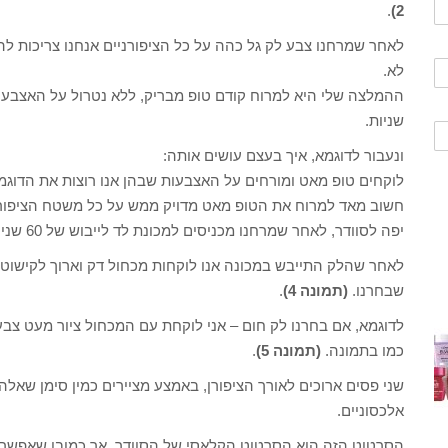
.
2)
לאחר שמרחנו צבע לק גל כהה על כל הציפורניים אנחנו צריכות לה
לא.
שניות.
ונעבור לדוגמא, איך בעצם עושים אותה:
לוקחים טופ מאט ומורחים על האצבעות שבהן אנו רוצות את הדוגמ
חשוב מאד למרוח את הטופ מאט מדויק ממש על כל משטח הציפורן, 
יפה לסוודר, לאחר שמרחנו מכניסים למכונת לד לייבוש של 60 שניות.
לאחר שהלק התייבש במכונה אנו לוקחות מכחול דק וארוך לקישוט
שבחרנו.
(תמונה 4)
.
לדוגמא, אם בחרנו לק חום – אני לוקחת עם המכחול ציור מעט צבע
כמו בתמונה.
(תמונה 5)
.
שני פסים ארוכים לאורך הציפורן, באמצע מציירים כמין סימן שאלה 
אלכסוניים.
הסרטוט הזה הוא הסרטוט הקלאסי של הסוודר, אך כמובן שאפשר לעש