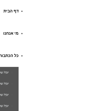
דף הבית
מי אנחנו
כל הכתבות
יופי! ש
יופי! 
יופי! ש
יופי! ש