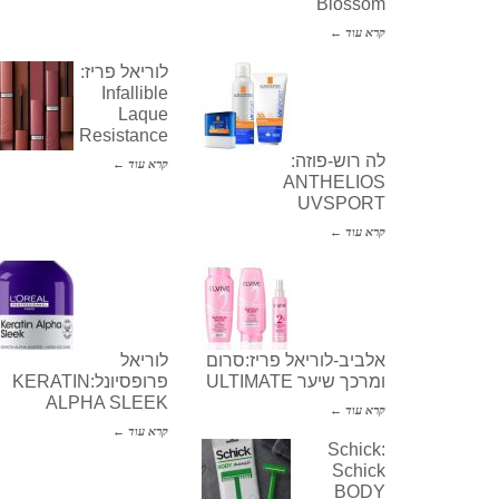
Blossom
קרא עוד ←
לוריאל פריז:
Infallible
Laque
Resistance
לה רוש-פוזה:
קרא עוד ←
ANTHELIOS
UVSPORT
קרא עוד ←
אלביב-לוריאל פריז:סרום
לוריאל
ומרכך שיער ULTIMATE
פרופסיונל:KERATIN
ALPHA SLEEK
קרא עוד ←
קרא עוד ←
Schick:
Schick
BODY