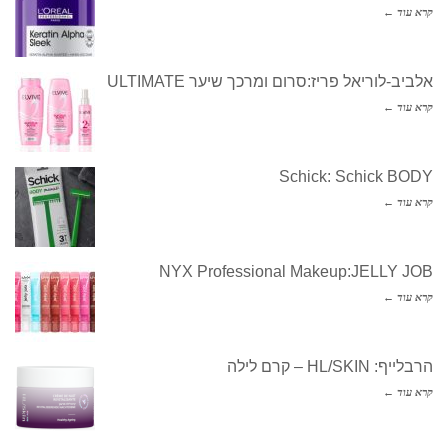
קרא עוד ←
אלביב-לוריאל פריז:סרום ומרכך שיער ULTIMATE
קרא עוד ←
Schick: Schick BODY
קרא עוד ←
NYX Professional Makeup:JELLY JOB
קרא עוד ←
הרבלייף: HL/SKIN – קרם לילה
קרא עוד ←