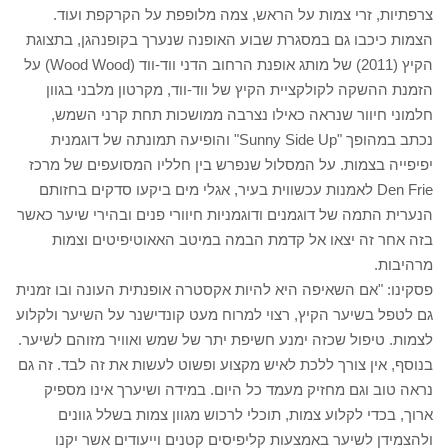
צרפתיות, זרי צמות על הראש, צמה מלופפת על הקרקפת ועוד.
הצמות כיכבו גם במסגרת שבוע האופנה שנערך בקופנהגן, בתצוגת
הקיץ (2011) של מותג אופנת הרחוב הדני ווד-ווד (Wood Wood) על
הזמנת ההשקה לקולקציית הקיץ של ווד-ווד, מקרטון מלבני בגוון
חלמוני חיוור שנראה כאילו נצרבה ממושכות תחת קרני השמש,
נכתב במהופך "Sunny Side Up" והופיעה תמונתה של דוגמנית
יפיפייה בצמות. על המסלול שנפרש בין חלליו המסועפים של מרכז
Den Frie לאמנות עכשווית בעיר, אגלי מים ביקעו סדקים בחזותם
הנערית התמה של דוגמנים ודוגמניות חיוורי פנים ובהירי שיער כאשר
בזה אחר זה יצאו אל קדמת הבמה במיטב האאוטיפיטים וצמות
מרהיבות.
פסקינו: "אם השאיפה היא להיות אקסטרה אופנתית העונה ובו זמנית
גם לטפל בשיער הקיץ, רצוי למרוח מעט קונדישנר על השיער ולקלוע
לצמות. טיפול שכזה ימנע חשיפת יתר של שמש ואוויר מזוהם לשיער.
בנוסף, אין צורך ללכת לאיש מקצוע ופשוט לעשות את זה לבד. זה גם
נראה טוב וגם מחזיק מעמד כל היום. במידה ושיערך אינו מספיק
ארוך, בכדי לקלוע צמות, תוכלי לרכוש מגוון צמות בשלל גוונים
ולהצמידן לשיער באמצעות קליפיסים קטנים וייעודים אשר יקנו