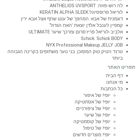
לה רוש-פוזה: ANTHELIOS UVSPORT
לוריאל פרופסיונל:KERATIN ALPHA SLEEK
דוגמנית של אבא: המהפך של עונג שחף אצל אבא ירין
קמפיין לענבל אלדן יוצאת 'האח הגדול'
אלביב-לוריאל פריז:סרום ומרכך שיער ULTIMATE
Schick: Schick BODY
NYX Professional Makeup:JELLY JOB
טרנד הטיק טוק המסוכן: בני נוער משתזפים בקרינה הגבוהה
ביותר
תפריט האתר
דף הבית
מי אנחנו
כל הכתבות
יופי! של איפור
יופי! של אסתטיקה
יופי! של ציפורניים
יופי! של שיער
יופי! של קוסמטיקה
יופי! של טיפול
יופי! מוצרים חדשים