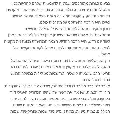
צבעים וצורות מתוחכמים שגרמה לדוגמניות שלהם להראות כמו
שבט לוחמות עתידניות. גולת הכותרת: צמות רופפות אשר חיזקו את
הדימוי הזה. הקיץ הקרוב ממשיכה מגמת הצמות, ועושה הרושם
כאילו היא הולכת להשתלט על מחלפות כולנו.
דורון פסקינו, מומחה לתוספות שיער: "הצמה המרושלת
והנונשלנטית, מהסוג שנראה שישנתן איתן כל הלילה וכך גם קמתן
לעוד יום חדש, היא הדבר החדש. הצמה המרושלת מפנה את מקומה
לצמות מהונדסות, מסותתות ולעתים אפילו לקונסטרוקציות של
ממש" .
חוץ מג'ון גליאנו שהגיש לנו צמות נוסח בילבי, זכינו לראות גם על
המסלול של אלכסנדר מקווין תסרוקת צמות מפוארת לפחות כמו
פריטי הלבוש שאותן קישטה, לצד צמות מגולגלות במעלה הראש
בתצוגה של ארדם.
מעבר לים כבר מדובר בטרנד היסטרי, שכבש עוד בחורף שחולף את
הוליווד, הצמות, שפיארו את ראשו של שחקן הכדורגל האנגלי דויד
בקהאם, ושל כוכבי ספורט רבים נוספים הופכת הקיץ להיות יותר
ויותר פופולארית. לצמות הפשוטות הוספו כאמור סגנונות שונים
הכוללים, צמות סיניות, צמות אינדיאניות, צמות אפריקאיות, צמות