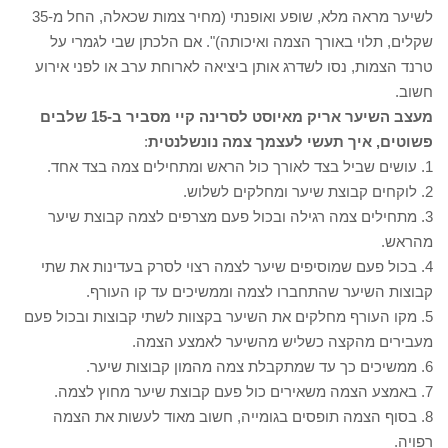
לשיער מראה מלא, שופע ואופנתי (מחיר צמות שכאלה, החל מ-35
שקלים, תלוי באורך הצמה ואיכותה)". אם הלכתן שבי לגמרי על
טרנד הצמות, נסו לשדרג אותן ביציאה לארוחת ערב או לפני אירוע
חשוב.
מעצב השיער אריק מאיוסט לסרינה קיי מסביר ב-15 שלבים
פשוטים, איך תעשי לעצמך צמה
נונשלנטית
:
1. עושים שביל בצד לאורך כול הראש ומתחילים צמה בצד אחד.
2. לוקחים קבוצת שיער ומחלקים לשלוש.
3. מתחילים צמה רגילה ובכול פעם מצרפים לצמה קבוצת שיער
מהראש.
4. בכול פעם שמוסיפים שיער לצמה רצוי לסרק בעדינות את שתי
קבוצות השיער שהתחברו לצמה וממשיכים עד קו העורף.
5. מקו העורף מחלקים את השיער בקצוות לשתי קבוצות ובכול פעם
מעבירים מהקצה כשליש מהשיער לאמצע הצמה.
6. ממשיכים כך עד שמתקבלת צמה מהמון קבוצות שיער.
7. באמצע הצמה משאירים כול פעם קבוצת שיער מחוץ לצמה.
8. בסוף הצמה תופסים בגומייה, חשוב מאוד לעשות את הצמה
רפויה.