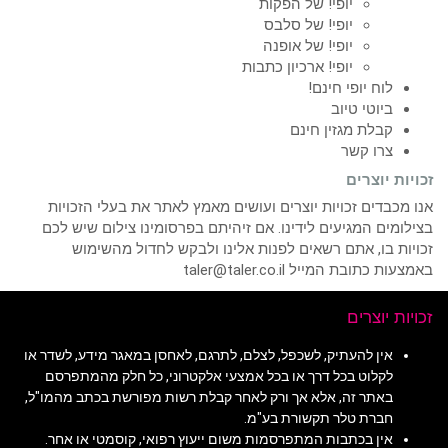
יופי! של הפקות
יופי! של סלבס
יופי! של אופנה
יופי! ארכיון כתבות
לוח יופי חינם!
ביוטי טיוב
קבלת מגזין חינם
צרו קשר
זכויות יוצרים
אנו מכבדים זכויות יוצרים ועושים מאמץ לאתר את בעלי הזכויות
בצילומים המגיעים לידינו. אם זיהיתם בפרסומינו צילום שיש לכם
זכויות בו, אתם רשאים לפנות אלינו ולבקש לחדול מהשימוש
באמצעות כתובת המייל taler@taler.co.il
זכויות יוצרים
אין להעתיק, לשכפל, לצלם, לתרגם, לאחסן במאגר מידע, לשדר או
לקלוט בכל דרך או בכל אמצעי אלקטרוני, כל חלק מהמתפרסם
באתר זה, אלא אך ורק לאחר קבלת רשות מפורשת בכתב מהמו"ל,
חברת טלר תקשורת בע"מ.
אין בכתבות המתפרסמות משום ייעוץ רפואי, קוסמטי או אחר.