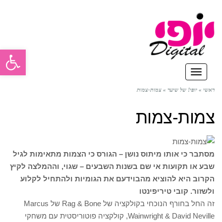
פתח סרגל
תפריט
ראשי
»
יופי! של שיער
»
צמות-צמות
צמות-צמות
מסתבר כי אותו מיתוס נושן – הגורס כי הצמות מתאימות לגיל
שבע או תקועות אי שם בשנות השבעים – שגוי, וההמלצה לקיץ
הקרוב היא להוציא מהבוידעם את הגומיות ולהתחיל לקלוע
ולשזור.
קובי טיריפינטו
זה החל בחורף הנוכחי בקולקציה של Rag & Bone של Marcus
Wainwright & David Neville, קולקציה פוטוריסטית עם משחקי