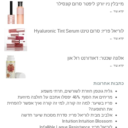
מייבלין ניו יורק: ליפטר סרום קונסילר
קרא עוד ←
לוריאל פריז: סרום טינט Hyaluronic Tint Serum
קרא עוד ←
אלונה שכטר: דאודורנט רול און
קרא עוד ←
כתבות אחרונות
גלית גוטמן חוזרת לשורשים, תרתי משמע
מריחים את הסוף: 46% יפסלו אתכם על חולצה מיוזעת
פריז בשיער: למה זה קורה, למי זה קורה ואיך אפשר להפחית
את התופעה?
אלביב מבית לוריאל פריז: סדרת מסכות שיער חדשה
Intuition:Intuition Blossom
לוריאל פריז: Infallible Laque Resistance